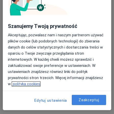
Szanujemy Twoją prywatność
Akceptując, pozwalasz nam i naszym partnerom używać
plików cookie (lub podobnych technologii) do zbierania
prof. dr hab. n. med. Iwona Halina Mozer-
danych do celów statystycznych i dostarczania treści w
Lisewska
oparciu o Twoje zwyczaje przeglądania stron
·
Więcej
Lekarz chorób zakaźnych, Pediatra, Hepatolog
internetowych. W każdej chwili możesz sprawdzić i
17 opinii
zaktualizować swoje preferencje w ustawieniach. W
ustawieniach znajdziesz również linki do polityk
Adres 1
Adres 2
Adres 3
prywatności stron trzecich. Więcej informacji znajdziesz
w
polityka cookies
Michała Barzyńskiego 6, Poznań
•
Mapa
Centrum Medyczne Przy Raszei
Zaakceptuj
Edytuj ustawienia
Konsultacja lekarza chorób zakaźnych
450 zł
Specjalista nie oferuje umawiania online pod tym adresem.