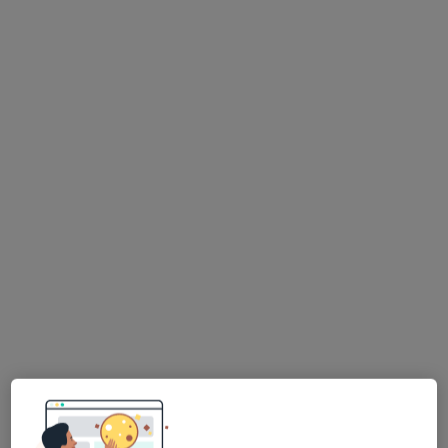
Bezpieczne płatności
Gabinety Lekarskie RENOVATIO-MED
·
Medycyna chorób zakaźnych, Chirurgia, Hipertensjologia
Więcej
1354 opinie
Milczańska 50A/3, Poznań
•
Mapa
Konsultacja lekarza chorób zakaźnych
250 zł
Brak dostępnych specjalistów z wolnymi terminami w tym centrum medycznym.
Pokaż profil