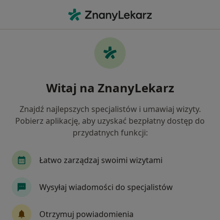
Me
Lekarz Chorób Zakaźnych • Poznań, wielkopolskie
Filtry
Ubezpieczenie
Mapa
Polecani lekarze chorób zakaźnych w
Witaj na ZnanyLekarz
Poznaniu
Jak działają wyniki wyszukiwania
Znajdź najlepszych specjalistów i umawiaj wizyty.
Pobierz aplikację, aby uzyskać bezpłatny dostęp do
przydatnych funkcji:
Wybierz swoje ubezpieczenie
Łatwo zarządzaj swoimi wizytami
Wysyłaj wiadomości do specjalistów
Otrzymuj powiadomienia