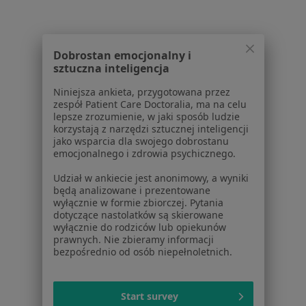
W pobliżu Poznania
Lekarze chorób zakaźnych w Kamionkach
Dobrostan emocjonalny i
Lekarze chorób zakaźnych w Luboniu
sztuczna inteligencja
Lekarze chorób zakaźnych w Swarzędzu
Niniejsza ankieta, przygotowana przez
zespół Patient Care Doctoralia, ma na celu
Lekarze chorób zakaźnych w Szczytnikach
lepsze zrozumienie, w jaki sposób ludzie
korzystają z narzędzi sztucznej inteligencji
jako wsparcia dla swojego dobrostanu
Najczęstsze schorzenia
emocjonalnego i zdrowia psychicznego.
Borelioza Poznań
Udział w ankiecie jest anonimowy, a wyniki
Choroby wątroby Poznań
będą analizowane i prezentowane
wyłącznie w formie zbiorczej. Pytania
Nadciśnienie tętnicze Poznań
dotyczące nastolatków są skierowane
wyłącznie do rodziców lub opiekunów
Choroby serca Poznań
prawnych. Nie zbieramy informacji
bezpośrednio od osób niepełnoletnich.
Choroby wieku dziecięcego Poznań
Więcej (15)
Start survey
Więcej w kategorii: Najczęstsze schorzenia