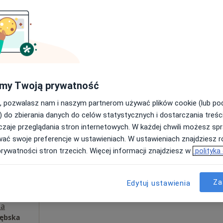
Poproś o wizytę
a
Przychodnia Konsultacyjno - medyczna Akogo med Sp. z o.o.
my Twoją prywatność
400 zł
, pozwalasz nam i naszym partnerom używać plików cookie (lub p
) do zbierania danych do celów statystycznych i dostarczania treśc
zaje przeglądania stron internetowych. W każdej chwili możesz spr
Dziś
Jutro
Pon,
Wt,
wać swoje preferencje w ustawieniach. W ustawieniach znajdziesz ró
8 Sie
9 Sie
10 Sie
11 Sie
prywatności stron trzecich. Więcej informacji znajdziesz w
polityka
ska
Więcej
Umawianie online nie jest dostępne
Za
Edytuj ustawienia
Poproś o wizytę
a
zębska