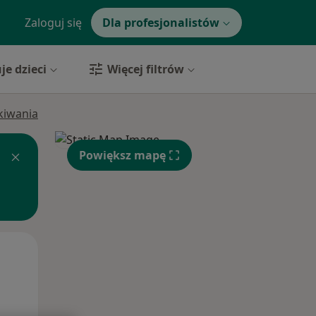
Zaloguj się
Dla profesjonalistów
je dzieci
Więcej filtrów
ukiwania
Powiększ mapę
Śr,
Czw,
Pt,
12 Sie
13 Sie
14 Sie