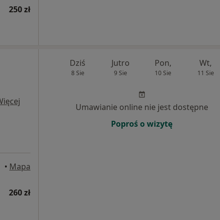
250 zł
Dziś
Jutro
Pon,
Wt,
8 Sie
9 Sie
10 Sie
11 Sie
Więcej
Umawianie online nie jest dostępne
Poproś o wizytę
•
Mapa
260 zł