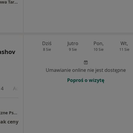
Centrum Medyczne POLMED Oddział Warszawa Targowa
Dziś
Jutro
Pon,
Wt,
8 Sie
9 Sie
10 Sie
11 Sie
ashov
Umawianie online nie jest dostępne
Poproś o wizytę
 4
Adres 5
Adres 6
Centrum Psychiatryczno - Psychoterapeutyczne Psychokrates
rak ceny