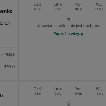
Dziś
Jutro
Pon,
Wt,
8 Sie
9 Sie
10 Sie
11 Sie
henko
Więcej
Umawianie online nie jest dostępne
Poproś o wizytę
wego), Warszawa
•
Mapa
300 zł
Dziś
Jutro
Pon,
Wt,
8 Sie
9 Sie
10 Sie
11 Sie
dr.