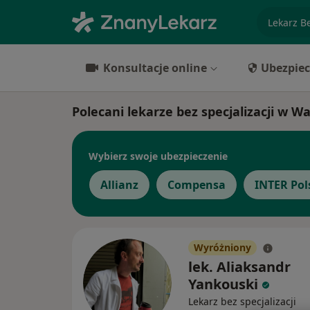
specjaliz
Konsultacje online
Ubezpiec
Polecani lekarze bez specjalizacji w W
Wybierz swoje ubezpieczenie
Allianz
Compensa
INTER Pol
Wyróżniony
lek. Aliaksandr
Yankouski
Lekarz bez specjalizacji