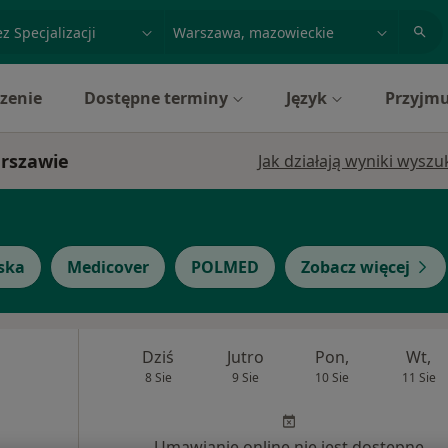
acja, badanie lub nazwisko
miasto lub dzielnica
zenie
Dostępne terminy
Język
Przyjmu
arszawie
Jak działają wyniki wysz
ska
Medicover
POLMED
Zobacz więcej
Dziś
Jutro
Pon,
Wt,
8 Sie
9 Sie
10 Sie
11 Sie
Umawianie online nie jest dostępne