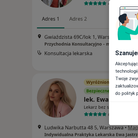
438 opinii
Adres 1
Adres 2
Gwiaździsta 69C/lok 1, Warszawa
•
Map
Szanuje
Konsultacja lekarska
Akceptując
technologii
Twoje zwyc
Wyróżniony
zaktualizo
Bezpieczne płatności
do polityk 
lek. Ewa Jastrzęb
·
Lekarz bez specjalizacji
61 opinii
Ludwika Narbutta 48 5, Warszawa
•
Map
Indywidualna Praktyka Lekarska Ewa Jastr