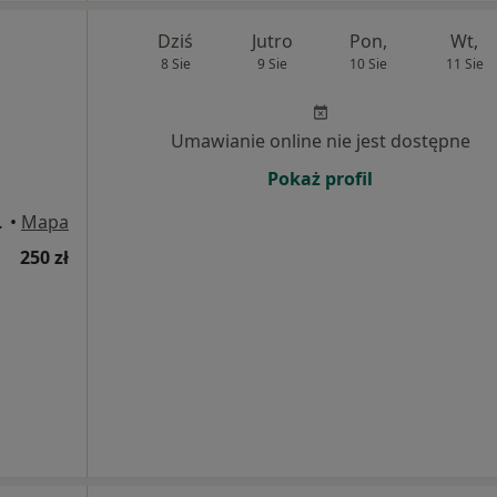
Dziś
Jutro
Pon,
Wt,
8 Sie
9 Sie
10 Sie
11 Sie
Umawianie online nie jest dostępne
Pokaż profil
wego), Warszawa
•
Mapa
250 zł