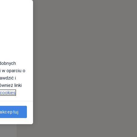
odobnych
i w oparciu o
awdzić i
Śr,
Czw,
Pt,
wnież linki
12 Sie
13 Sie
14 Sie
 cookies
akceptuj