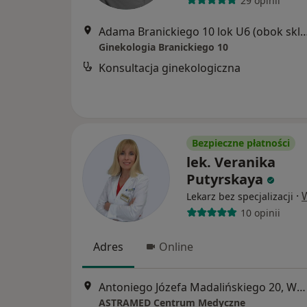
29 opinii
Adama Branickiego 10 lok U6 (obok sklepu rowero
Ginekologia Branickiego 10
Konsultacja ginekologiczna
Bezpieczne płatności
lek. Veranika
Putyrskaya
·
Lekarz bez specjalizacji
10 opinii
Adres
Online
Antoniego Józefa Madalińskiego 20, Warszawa
ASTRAMED Centrum Medyczne