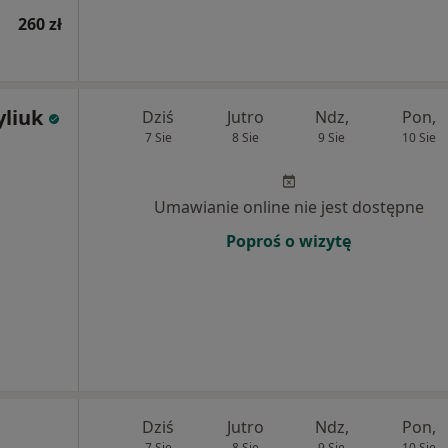
260 zł
yliuk
Dziś
Jutro
Ndz,
Pon,
7 Sie
8 Sie
9 Sie
10 Sie
Umawianie online nie jest dostępne
Poproś o wizytę
Dziś
Jutro
Ndz,
Pon,
7 Sie
8 Sie
9 Sie
10 Sie