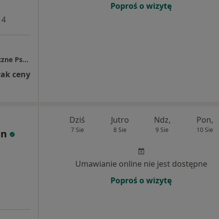
Poproś o wizytę
 4
Centrum Psychiatryczno - Psychoterapeutyczne Psychokrates
rak ceny
Dziś
Jutro
Ndz,
Pon,
7 Sie
8 Sie
9 Sie
10 Sie
in
Umawianie online nie jest dostępne
Poproś o wizytę