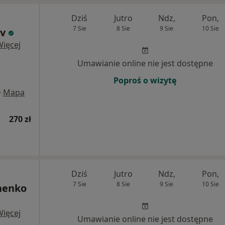
Dziś
Jutro
Ndz,
Pon,
7 Sie
8 Sie
9 Sie
10 Sie
ov
Więcej
Umawianie online nie jest dostępne
Poproś o wizytę
•
Mapa
270 zł
Dziś
Jutro
Ndz,
Pon,
7 Sie
8 Sie
9 Sie
10 Sie
henko
Więcej
Umawianie online nie jest dostępne