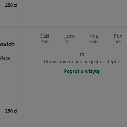
250 zł
Dziś
Jutro
Ndz,
Pon,
7 Sie
8 Sie
9 Sie
10 Sie
novich
Więcej
Umawianie online nie jest dostępne
Poproś o wizytę
250 zł