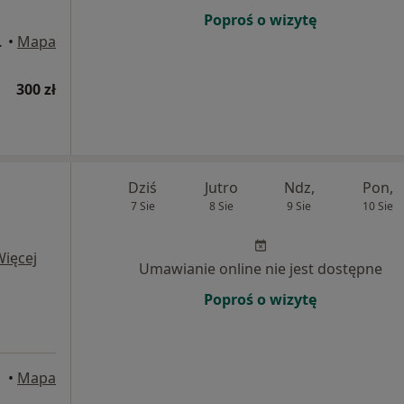
Poproś o wizytę
wego), Warszawa
•
Mapa
300 zł
Dziś
Jutro
Ndz,
Pon,
7 Sie
8 Sie
9 Sie
10 Sie
Więcej
Umawianie online nie jest dostępne
Poproś o wizytę
•
Mapa