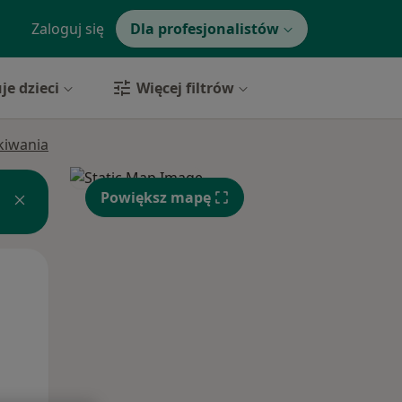
Zaloguj się
Dla profesjonalistów
je dzieci
Więcej filtrów
ukiwania
Powiększ mapę
Wt,
Śr,
Czw,
11 Sie
12 Sie
13 Sie