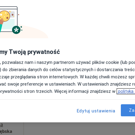
Centrum Medyczne Grupa LUX MED Stara Iwiczna - Nowa 4A
my Twoją prywatność
, pozwalasz nam i naszym partnerom używać plików cookie (lub p
owieckie, w obszarach bliskich Twojemu wyszukiwaniu.
) do zbierania danych do celów statystycznych i dostarczania treśc
zaje przeglądania stron internetowych. W każdej chwili możesz spr
Dziś
Jutro
Ndz,
Pon,
wać swoje preferencje w ustawieniach. W ustawieniach znajdziesz ró
7 Sie
8 Sie
9 Sie
10 Sie
ska
prywatności stron trzecich. Więcej informacji znajdziesz w
polityka
Więcej
Umawianie online nie jest dostępne
Za
Edytuj ustawienia
Poproś o wizytę
a
zębska