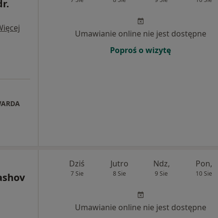
dr.
Więcej
Umawianie online nie jest dostępne
Poproś o wizytę
WARDA
Dziś
Jutro
Ndz,
Pon,
7 Sie
8 Sie
9 Sie
10 Sie
ashov
Umawianie online nie jest dostępne