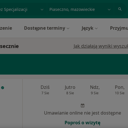
acja, badanie lub nazwisko
miasto lub dzielnica
zenie
Dostępne terminy
Język
Przyjmu
asecznie
Jak działają wyniki wysz
Dziś
Jutro
Ndz,
Pon,
7 Sie
8 Sie
9 Sie
10 Sie
Umawianie online nie jest dostępne
Poproś o wizytę