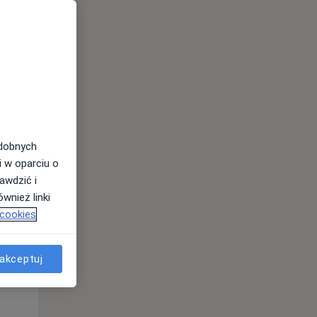
odobnych
i w oparciu o
awdzić i
Wt,
Śr,
Czw,
wnież linki
11 Sie
12 Sie
13 Sie
 cookies
akceptuj