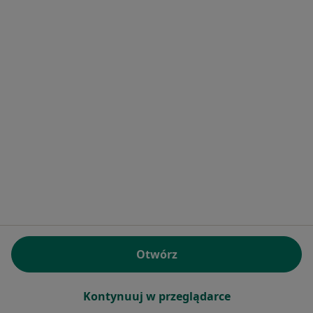
Polityka prywatności pacjentów
Polityka prywatności profesjonalistów
Polityka prywatności dla profesjonalistów, których
dane pozyskaliśmy samodzielnie
Polityka cookies
Jak działają wyniki wyszukiwania
Dostępność
O nas
Praca
Rekrutujemy!
Partnerzy
Centrum prasowe
Kontakt
Dla pacjentów
Lekarze
Otwórz
Placówki medyczne
Pytania i odpowiedzi
Usługi i zabiegi
Kontynuuj w przeglądarce
Choroby