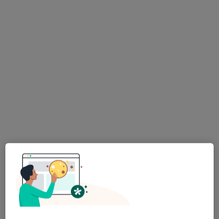
Poproś o wizytę
Bezpieczne płatności
lek. Veranika Putyrskaya
·
Więcej
Lekarz bez specjalizacji
10 opinii
Adres 1
Adres 2
Online
Antoniego Józefa Madalińskiego 20, Warszawa
•
Mapa