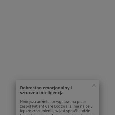
Konsultacja internistyczna
Brak ceny
Specjalista nie oferuje umawiania online pod tym adresem.
Poproś o wizytę
lek. Joanna Szarejko
Lekarz bez specjalizacji
Dobrostan emocjonalny i
sztuczna inteligencja
ul. Partyzantów 2/4, Pruszków
•
Mapa
Mazowieckie Specjalistyczne Centrum Zdrowia im. prof. Jana Mazurkiewicza w Pruszkowie
Niniejsza ankieta, przygotowana przez
zespół Patient Care Doctoralia, ma na celu
Konsultacja psychiatryczna
Brak ceny
lepsze zrozumienie, w jaki sposób ludzie