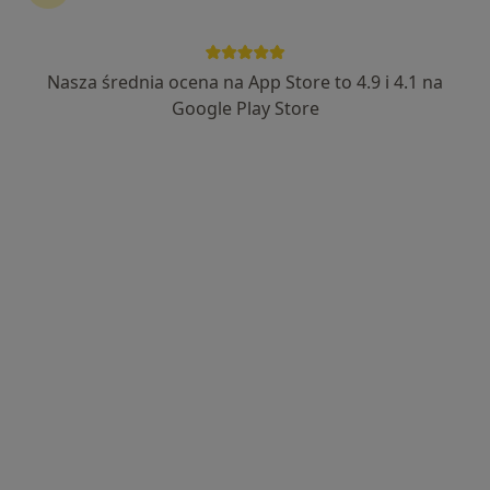
dr Igor Barannikov
·
Więcej
Lekarz bez specjalizacji
11 opinii
Nasza średnia ocena na App Store to 4.9 i 4.1 na
Ludwika Waryńskiego 5/u16, Pruszków
•
Mapa
Google Play Store
UroPro Medical
USG jamy brzusznej
270 zł
Specjalista nie oferuje umawiania online pod tym adresem.
Poproś o wizytę
Dostępni specjaliści
Specjaliści znajdują się poza Grodzisk Mazowiecki,
mazowieckie, w obszarach bliskich Twojemu
wyszukiwaniu.