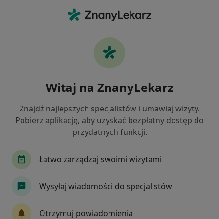
Me
Lekarz Bez Specjalizacji • Grodzisk Mazowiecki, mazowieckie
Filtry
Mapa
Polecani lekarze bez specjalizacji w
Witaj na ZnanyLekarz
Grodzisku Mazowieckim
Jak działają wyniki wyszukiwania
Znajdź najlepszych specjalistów i umawiaj wizyty.
Pobierz aplikację, aby uzyskać bezpłatny dostęp do
przydatnych funkcji:
Łatwo zarządzaj swoimi wizytami
Wysyłaj wiadomości do specjalistów
Bezpieczne płatności
Otrzymuj powiadomienia