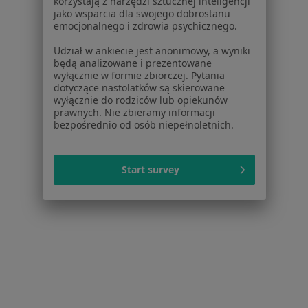
korzystają z narzędzi sztucznej inteligencji
Specjalista nie oferuje umawiania online pod tym adresem.
jako wsparcia dla swojego dobrostanu
emocjonalnego i zdrowia psychicznego.
Poproś o wizytę
Udział w ankiecie jest anonimowy, a wyniki
będą analizowane i prezentowane
wyłącznie w formie zbiorczej. Pytania
dotyczące nastolatków są skierowane
wyłącznie do rodziców lub opiekunów
prawnych. Nie zbieramy informacji
bezpośrednio od osób niepełnoletnich.
Start survey
Anna Mikołajewska
Lekarz bez specjalizacji
4 opinie
Jana Kilińskiego 11, lok.47, Grodzisk Mazowiecki
•
Mapa
DerClinic
Konsultacja online
Brak ceny
Specjalista nie oferuje umawiania online pod tym adresem.