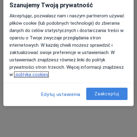
ASTRAMED Centrum Medyczne
Szanujemy Twoją prywatność
Konsultacja ginekologiczna
260 zł
Akceptując, pozwalasz nam i naszym partnerom używać
Specjalista nie oferuje umawiania online pod tym adresem.
plików cookie (lub podobnych technologii) do zbierania
danych do celów statystycznych i dostarczania treści w
Poproś o wizytę
oparciu o Twoje zwyczaje przeglądania stron
internetowych. W każdej chwili możesz sprawdzić i
zaktualizować swoje preferencje w ustawieniach. W
ustawieniach znajdziesz również linki do polityk
prywatności stron trzecich. Więcej informacji znajdziesz
w
polityka cookies
Zaakceptuj
Edytuj ustawienia
Dzmitry Trafimchyk
Lekarz bez specjalizacji
32 opinie
Braci Załuskich 7, Warszawa
•
Mapa
SAN-CREDO-MED