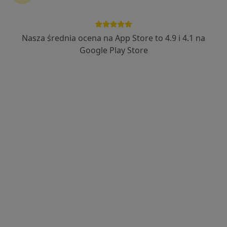
Nasza średnia ocena na App Store to 4.9 i 4.1 na
lek. Łukasz Trzeciak
Google Play Store
·
Więcej
Lekarz rodzinny, Lekarz pierwszego kontaktu
918 opinii
Indywidualne podejście do pacjenta
Ukończony Uniwersytet Medyczny w Łodzi
Przyjmuję również w weekendy i święta.
Adres
Online
Hetmańska 36/13, Rzeszów
•
Mapa
DR LUKE Łukasz Trzeciak (Gabinet Online)
Konsultacja lekarza rodzinnego przez telefon
150 zł
Specjalista nie oferuje umawiania online pod tym adresem.