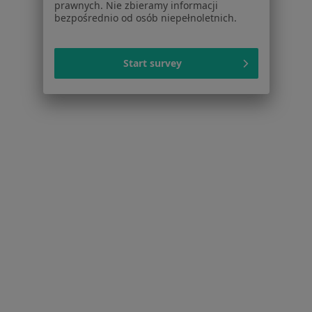
Powiązane wyszukiwania
prawnych. Nie zbieramy informacji
bezpośrednio od osób niepełnoletnich.
Schorzenia w Rzeszowie
Próchnica w Rzeszowie
Start survey
Ból zęba w Rzeszowie
Nadwrażliwość zębów w Rzeszowie
Kamień nazębny w Rzeszowie
Przebarwienia zębów w Rzeszowie
Więcej (15)
Więcej w kategorii: Schorzenia w Rzeszowie
Choroby Migdałków Specjaliści W Rzeszowie