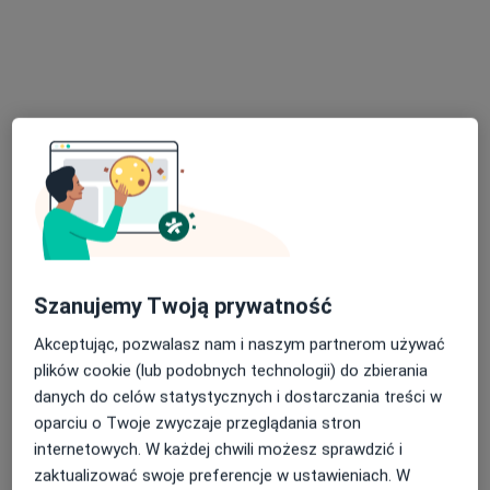
lek. Ewa Dryniak
·
Więcej
Laryngolog
476 opinii
Szanujemy Twoją prywatność
Adres 1
Adres 2
Adres 3
Adres 4
Adres 5
Akceptując, pozwalasz nam i naszym partnerom używać
plików cookie (lub podobnych technologii) do zbierania
danych do celów statystycznych i dostarczania treści w
Stanisława Jabłońskiego 2, Rzeszów
•
Mapa
oparciu o Twoje zwyczaje przeglądania stron
Centrum Medyczne LUXMED / PROFEMED - Rzeszów, Jabłońskiego 2
internetowych. W każdej chwili możesz sprawdzić i
Konsultacja laryngologa dziecięcego
od 319 zł
zaktualizować swoje preferencje w ustawieniach. W