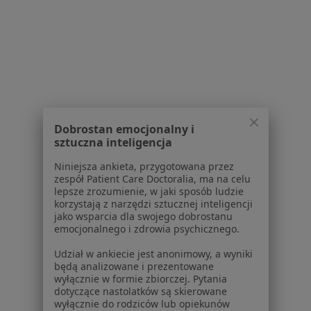
prof. dr hab. n. med. Piotr Henryk
Skarżyński
·
Więcej
Laryngolog dziecięcy, Laryngolog
7 opinii
Dobrostan emocjonalny i
Niepodległości 3, Rzeszów
•
Mapa
sztuczna inteligencja
Centrum Słuchu i Mowy MEDINCUS
Niniejsza ankieta, przygotowana przez
Konsultacja laryngologiczna
Brak ceny
zespół Patient Care Doctoralia, ma na celu
lepsze zrozumienie, w jaki sposób ludzie
Specjalista nie oferuje umawiania online pod tym adresem.
korzystają z narzędzi sztucznej inteligencji
jako wsparcia dla swojego dobrostanu
Poproś o wizytę
emocjonalnego i zdrowia psychicznego.
Udział w ankiecie jest anonimowy, a wyniki
będą analizowane i prezentowane
wyłącznie w formie zbiorczej. Pytania
1
2
dotyczące nastolatków są skierowane
wyłącznie do rodziców lub opiekunów