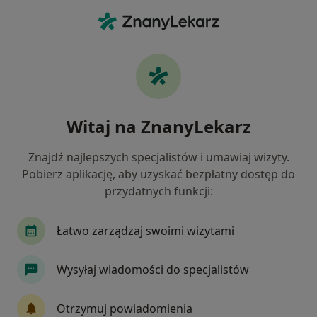
Me
Choroby Migdałków • Rzeszów, podkarpackie
Filtry
• 1
Ubezpieczenie
Map
Choroby migdałków specjaliści w Rzeszowie
Witaj na ZnanyLekarz
Jak działają wyniki wyszukiwania
Znajdź najlepszych specjalistów i umawiaj wizyty.
Pobierz aplikację, aby uzyskać bezpłatny dostęp do
Jakiego specjalisty szukasz?
przydatnych funkcji:
Laryngolog
Pediatra
Ginekolog
Orto
Łatwo zarządzaj swoimi wizytami
Wysyłaj wiadomości do specjalistów
Otrzymuj powiadomienia