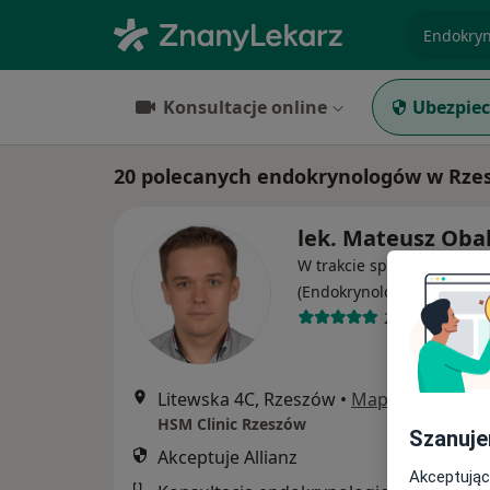
specjaliz
Konsultacje online
Ubezpiec
20 polecanych endokrynologów w Rzesz
lek. Mateusz Oba
W trakcie specjalizacji
·
Więcej
(Endokrynolog)
26 opinii
Litewska 4C, Rzeszów
•
Mapa
HSM Clinic Rzeszów
Szanuje
Akceptuje Allianz
Akceptując