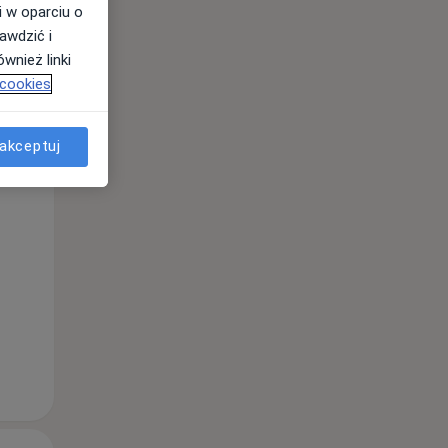
i w oparciu o
awdzić i
wnież linki
Śr,
Czw,
Pt,
 cookies
12 Sie
13 Sie
14 Sie
akceptuj