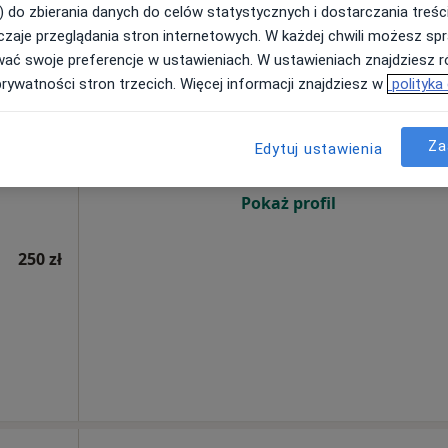
250 zł
) do zbierania danych do celów statystycznych i dostarczania treśc
zaje przeglądania stron internetowych. W każdej chwili możesz spr
wać swoje preferencje w ustawieniach. W ustawieniach znajdziesz ró
ów
Dziś
Jutro
Pon,
Wt,
prywatności stron trzecich. Więcej informacji znajdziesz w
polityka
8 Sie
9 Sie
10 Sie
11 Sie
ogia,
Więcej
Za
Edytuj ustawienia
Umawianie online nie jest dostępne
Pokaż profil
250 zł