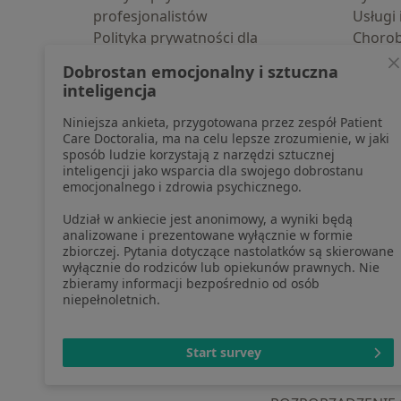
profesjonalistów
Usługi 
Polityka prywatności dla
Choro
profesjonalistów, których dane
Pomoc
Dobrostan emocjonalny i sztuczna
pozyskaliśmy samodzielnie
Aplika
inteligencja
Polityka cookies
Blog d
Niniejsza ankieta, przygotowana przez zespół Patient
Jak działają wyniki wyszukiwania
Care Doctoralia, ma na celu lepsze zrozumienie, w jaki
Dostępność
sposób ludzie korzystają z narzędzi sztucznej
O nas
inteligencji jako wsparcia dla swojego dobrostanu
emocjonalnego i zdrowia psychicznego.
Praca
Rekrutujemy!
Partnerzy
Udział w ankiecie jest anonimowy, a wyniki będą
Centrum prasowe
analizowane i prezentowane wyłącznie w formie
zbiorczej. Pytania dotyczące nastolatków są skierowane
Kontakt
wyłącznie do rodziców lub opiekunów prawnych. Nie
zbieramy informacji bezpośrednio od osób
niepełnoletnich.
otwiera się w now
otwiera s
o
Polska
,
Türkiye
,
España
,
Start survey