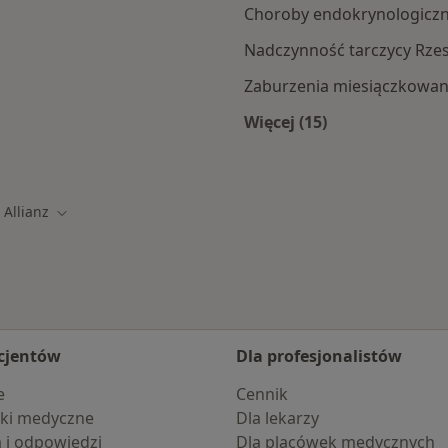
Choroby endokrynologicz
Nadczynność tarczycy Rze
Zaburzenia miesiączkowan
Więcej (15)
mach Allianz
Więcej w kategorii: 
Allianz
eń miasto
Zmień miasto
cjentów
Dla profesjonalistów
e
Cennik
ki medyczne
Dla lekarzy
a i odpowiedzi
Dla placówek medycznych