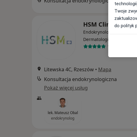
Konsultacja endokrynologiczna
technologii
Twoje zwyc
zaktualizo
HSM Clinic Rzesz
do polityk 
Endokrynologia, Dermatol
·
Dermatologia dziecięca
1002 opinie
Litewska 4C, Rzeszów
•
Mapa
Konsultacja endokrynologiczna
Pokaż więcej usług
lek. Mateusz Obal
endokrynolog