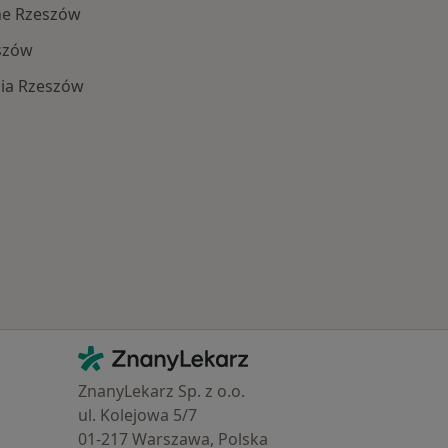
ne Rzeszów
szów
ia Rzeszów
Najczęście leczone choroby
Kontakt
ZnanyLekarz - Strona główna
ZnanyLekarz Sp. z o.o.
ul. Kolejowa 5/7
01-217 Warszawa, Polska