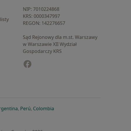
NIP: ⁠7010224868
KRS: ⁠0000347997
isty
REGON: ⁠142276657
Sąd Rejonowy dla m.st. Warszawy
w Warszawie XII Wydział
Gospodarczy KRS
Facebook
otwiera się w nowej karcie
cie
owej karcie
ię w nowej karcie
iera się w nowej karcie
otwiera się w nowej karcie
otwiera się w nowej karcie
otwiera się w nowej karcie
rgentina
,
Perú
,
Colombia