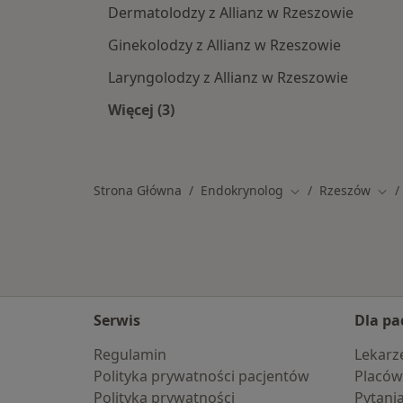
Dermatolodzy z Allianz w Rzeszowie
Ginekolodzy z Allianz w Rzeszowie
Laryngolodzy z Allianz w Rzeszowie
Więcej (3)
Więcej w kategorii: Specjaliści w ra
Strona Główna
Endokrynolog
Rzeszów
Zmień miasto
Zmi
Serwis
Dla pa
Regulamin
Lekarz
Polityka prywatności pacjentów
Placów
Polityka prywatności
Pytani