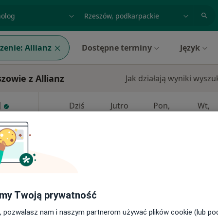
acja, badanie lub nazwisko
miasto lub dzielnica
zenie:
Allianz
Dostępne terminy
Język
owie z Allianz
Jak działają wyniki wysz
l
Dziś
Jutro
Pon,
Wt,
8 Sie
9 Sie
10 Sie
11 Sie
Umawianie online nie jest dostępne
Poproś o wizytę
my Twoją prywatność
, pozwalasz nam i naszym partnerom używać plików cookie (lub p