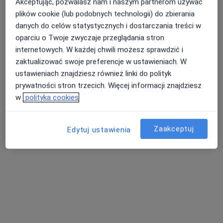
Akceptując, pozwalasz nam i naszym partnerom używać
plików cookie (lub podobnych technologii) do zbierania
danych do celów statystycznych i dostarczania treści w
Centrum Medyczne Stanley Poznań
oparciu o Twoje zwyczaje przeglądania stron
·
Więcej
Neurologia, Ortopedia, Chirurgia
internetowych. W każdej chwili możesz sprawdzić i
3074 opinie
zaktualizować swoje preferencje w ustawieniach. W
ul. 28 Czerwca 1956r nr 135, Poznań
•
Mapa
ustawieniach znajdziesz również linki do polityk
prywatności stron trzecich. Więcej informacji znajdziesz
Konsultacja neurologiczna
270 zł
w
polityka cookies
Pokaż więcej usług
Zaakceptuj
Edytuj ustawienia
lek. Katarzyna
Jurkiewicz
neurolog
Brak dostępnych specjalistów z wolnymi terminami w tym centrum medycznym.
Pokaż profil