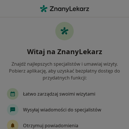
Me
Neurolog • Poznań, wielkopolskie
Filtry
Ubezpieczenie:
Medicover
20 polecanych neurologów w Poznaniu z
Witaj na ZnanyLekarz
Medicover
Jak działają wyniki wyszukiwania
Znajdź najlepszych specjalistów i umawiaj wizyty.
Pobierz aplikację, aby uzyskać bezpłatny dostęp do
przydatnych funkcji:
Łatwo zarządzaj swoimi wizytami
Wysyłaj wiadomości do specjalistów
lek. Katarzyna Jurkiewicz
Otrzymuj powiadomienia
·
Więcej
Neurolog