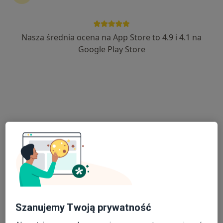
262 opinie
Adres 1
Adres 2
Nasza średnia ocena na App Store to 4.9 i 4.1 na
Google Play Store
ul. 28 Czerwca 1956r nr 135, Poznań
•
Mapa
Centrum Medyczne Stanley Poznań
Akceptuje Medicover
Konsultacja neurologiczna
270 zł
Specjalista nie oferuje umawiania online pod tym adresem.
Poproś o wizytę
Szanujemy Twoją prywatność