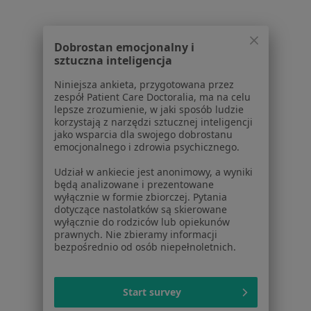
Lekarze
Placówki medyczne
Pytania i odpowiedzi
Dobrostan emocjonalny i
Usługi i zabiegi
sztuczna inteligencja
Choroby
Niniejsza ankieta, przygotowana przez
Pomoc
zespół Patient Care Doctoralia, ma na celu
Aplikacje mobilne
lepsze zrozumienie, w jaki sposób ludzie
korzystają z narzędzi sztucznej inteligencji
Blog dla pacjentów
jako wsparcia dla swojego dobrostanu
emocjonalnego i zdrowia psychicznego.
Dla profesjonalistów
Udział w ankiecie jest anonimowy, a wyniki
Cennik
będą analizowane i prezentowane
Dla lekarzy
wyłącznie w formie zbiorczej. Pytania
dotyczące nastolatków są skierowane
Dla placówek medycznych
wyłącznie do rodziców lub opiekunów
Noa Notes
nowość
prawnych. Nie zbieramy informacji
Baza wiedzy
bezpośrednio od osób niepełnoletnich.
Centrum Pomocy dla Specjalisty
Kontakt
Start survey
ZnanyLekarz - Strona główna