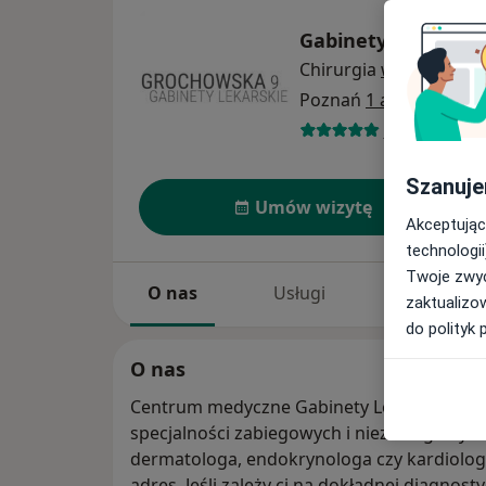
Gabinety Lekarski
Chirurgia
więcej
Poznań
1 adres
1507 opinii
Szanuje
Umów wizytę
Akceptując
technologii
Twoje zwyc
O nas
Usługi
Specjaliści
zaktualizo
do polityk 
O nas
Centrum medyczne Gabinety Lekarskie Gro
specjalności zabiegowych i niezabiegowych. Jeśli szukasz dobrego ortopedy,
dermatologa, endokrynologa czy kardiologa
adres. Jeśli zależy ci na dokładnej diagnos