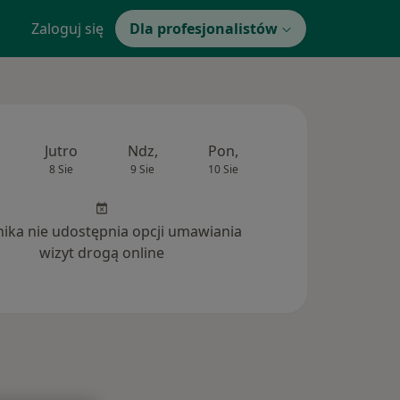
Zaloguj się
Dla profesjonalistów
Jutro
Ndz,
Pon,
Wt,
Śr,
8 Sie
9 Sie
10 Sie
11 Sie
12 Si
inika nie udostępnia opcji umawiania
wizyt drogą online