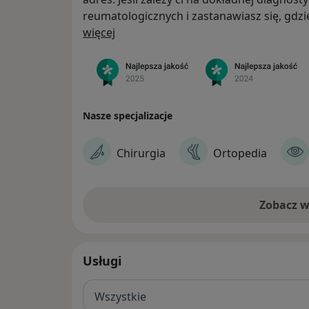
reumatologicznych i zastanawiasz się, gdz
O nas
neurologa czy reumatologa, to nasze cen
więcej
pewnością jest dobrym wyborem. Oferujem
specjalistów w jednym miejscu. .
Nasze specjalizacje
Chirurgia
Ortopedia
Zobacz w
Usługi
Wszystkie