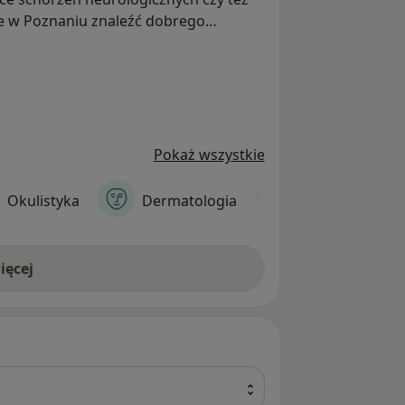
ie w Poznaniu znaleźć dobrego
trum medyczne Grochowska 9 z
y kompleksową opiekę wielu lekarzy
Pokaż wszystkie
Okulistyka
Dermatologia
Laryngologia
ięcej