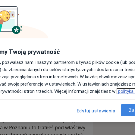
e Grochowska 9
my Twoją prywatność
Wyślij wiadomość
, pozwalasz nam i naszym partnerom używać plików cookie (lub p
) do zbierania danych do celów statystycznych i dostarczania treśc
zaje przeglądania stron internetowych. W każdej chwili możesz spr
Adresy
Opinie
wać swoje preferencje w ustawieniach. W ustawieniach znajdziesz ró
prywatności stron trzecich. Więcej informacji znajdziesz w
polityka
Za
Edytuj ustawienia
chowska 9 w Poznaniu, to lekarze
 w Poznaniu to trafiłeś pod właściwy
tyce schorzeń neurologicznych czy też