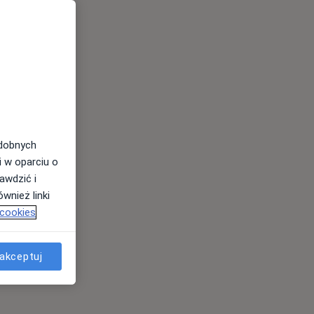
odobnych
i w oparciu o
awdzić i
wnież linki
 cookies
akceptuj