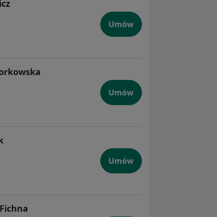
icz
Umów
torkowska
Umów
k
Umów
 Fichna