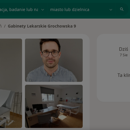
acja, badanie lub nazwisko
miasto lub dzielnica
ń
Gabinety Lekarskie Grochowska 9
to
Dziś
7 Sie
Ta kl