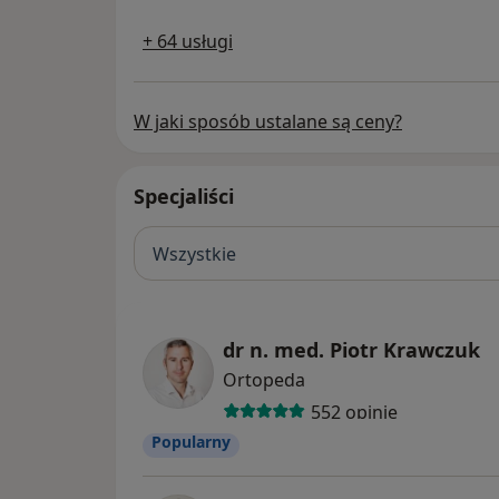
+ 64 usługi
W jaki sposób ustalane są ceny?
Specjaliści
Wszystkie
dr n. med. Piotr Krawczuk
Ortopeda
552 opinie
Popularny