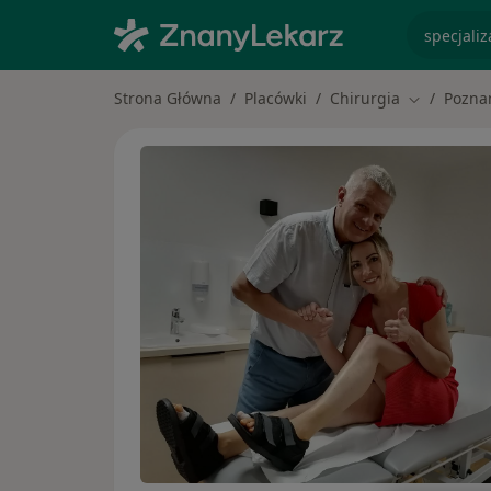
specjaliz
Strona Główna
Placówki
Chirurgia
Pozna
Zmień mias