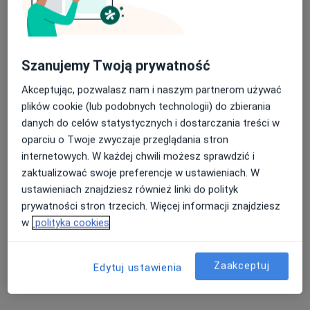
·
Więcej
Laryngologia, Interna, Kardiologia
2 opinie
Ks.J.Popiełuszki 50, Piekary Śląskie
•
Mapa
Szanujemy Twoją prywatność
Konsultacja laryngologiczna
Akceptując, pozwalasz nam i naszym partnerom używać
Brak dostępnych specjalistów z wolnymi terminami w tym centrum medycznym.
plików cookie (lub podobnych technologii) do zbierania
danych do celów statystycznych i dostarczania treści w
Pokaż profil
oparciu o Twoje zwyczaje przeglądania stron
internetowych. W każdej chwili możesz sprawdzić i
zaktualizować swoje preferencje w ustawieniach. W
ustawieniach znajdziesz również linki do polityk
prywatności stron trzecich. Więcej informacji znajdziesz
w
polityka cookies
Zaakceptuj
Edytuj ustawienia
lek. Ewa Klusczyk