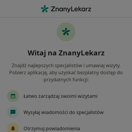
Me
Laryngolog • Będzin, śląskie
Filtry
Ubezpieczenie:
POLSKO – AMER
20 polecanych laryngologów w Będzinie z
Witaj na ZnanyLekarz
POLSKO – AMERYKANSKI SYSTEM MEDYCZNY
- II
Znajdź najlepszych specjalistów i umawiaj wizyty.
Jak działają wyniki wyszukiwania
Pobierz aplikację, aby uzyskać bezpłatny dostęp do
przydatnych funkcji:
Łatwo zarządzaj swoimi wizytami
Wysyłaj wiadomości do specjalistów
Otrzymuj powiadomienia
Centrum Medycyny i Stomatologii