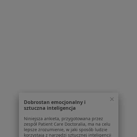
Serwis
Regulamin
Polityka prywatności pacjentów
Polityka prywatności profesjonalistów
Polityka prywatności dla profesjonalistów, których
dane pozyskaliśmy samodzielnie
Polityka cookies
Jak działają wyniki wyszukiwania
Dostępność
O nas
Praca
Rekrutujemy!
Partnerzy
Centrum prasowe
Kontakt
Dobrostan emocjonalny i
sztuczna inteligencja
Dla pacjentów
Niniejsza ankieta, przygotowana przez
Lekarze
zespół Patient Care Doctoralia, ma na celu
lepsze zrozumienie, w jaki sposób ludzie
Placówki medyczne
korzystają z narzędzi sztucznej inteligencji