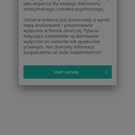
Pytania i odpowiedzi
jako wsparcia dla swojego dobrostanu
Usługi i zabiegi
emocjonalnego i zdrowia psychicznego.
Choroby
Udział w ankiecie jest anonimowy, a wyniki
Pomoc
będą analizowane i prezentowane
Aplikacje mobilne
wyłącznie w formie zbiorczej. Pytania
dotyczące nastolatków są skierowane
Blog dla pacjentów
wyłącznie do rodziców lub opiekunów
prawnych. Nie zbieramy informacji
Dla profesjonalistów
bezpośrednio od osób niepełnoletnich.
Cennik
Dla lekarzy
Start survey
Dla placówek medycznych
Noa Notes
nowość
Baza wiedzy
Centrum Pomocy dla Specjalisty
Kontakt
ZnanyLekarz - Strona główna
ZnanyLekarz Sp. z o.o.
ul. Kolejowa 5/7