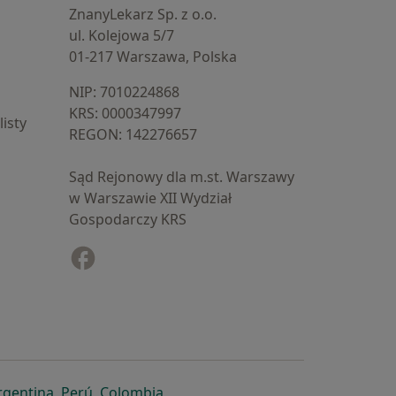
ZnanyLekarz Sp. z o.o.
ul. Kolejowa 5/7
01-217 Warszawa, Polska
NIP: ⁠7010224868
KRS: ⁠0000347997
isty
REGON: ⁠142276657
Sąd Rejonowy dla m.st. Warszawy
w Warszawie XII Wydział
Gospodarczy KRS
Facebook
otwiera się w nowej karcie
cie
owej karcie
ię w nowej karcie
iera się w nowej karcie
otwiera się w nowej karcie
otwiera się w nowej karcie
otwiera się w nowej karcie
rgentina
,
Perú
,
Colombia