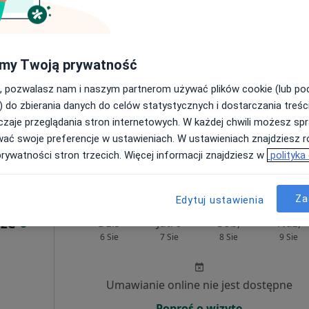
Przemysław
my Twoją prywatność
aluch
topeda
, pozwalasz nam i naszym partnerom używać plików cookie (lub p
) do zbierania danych do celów statystycznych i dostarczania treśc
zaje przeglądania stron internetowych. W każdej chwili możesz spr
wać swoje preferencje w ustawieniach. W ustawieniach znajdziesz ró
prywatności stron trzecich. Więcej informacji znajdziesz w
polityka
, w obszarach bliskich Twojemu wyszukiwaniu.
Za
Edytuj ustawienia
uze
Dziś
Jutro
Sob,
Ndz,
6 Sie
7 Sie
8 Sie
9 Sie
Umawianie online nie jest dostępne
Poproś o wizytę