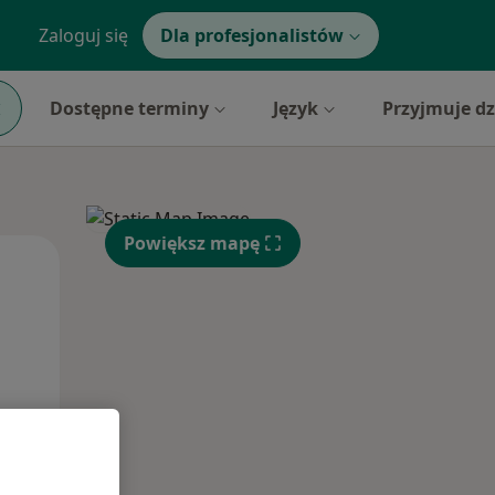
Zaloguj się
Dla profesjonalistów
Dostępne terminy
Język
Przyjmuje dz
Powiększ mapę
Pon,
Wt,
Śr,
10 Sie
11 Sie
12 Sie