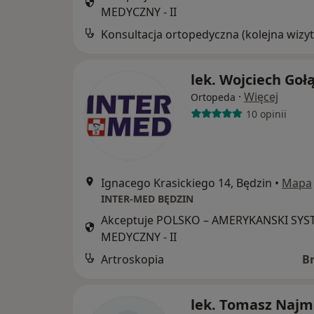
MEDYCZNY - II
Konsultacja ortopedyczna (kolejna wizyt
lek. Wojciech Goł
·
Więcej
Ortopeda
10 opinii
Ignacego Krasickiego 14, Będzin
•
Mapa
INTER-MED BĘDZIN
Akceptuje POLSKO – AMERYKANSKI SY
MEDYCZNY - II
Artroskopia
B
lek. Tomasz Najm