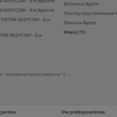
M MEDYCZNY - II w Będzinie
Ból kolana Będzin
 MEDYCZNY - II w Będzinie
Choroby zwyrodnieniowe 
 SYSTEM MEDYCZNY - II w
Złamania Będzin
Więcej (15)
TEM MEDYCZNY - II w
Więcej w kategorii: 
 ramach POLSKO – AMERYKANSKI SYSTEM MEDYCZNY - II
o – Amerykanski System Medyczny - Ii
sto
Zmień miasto
cjentów
Dla profesjonalistów