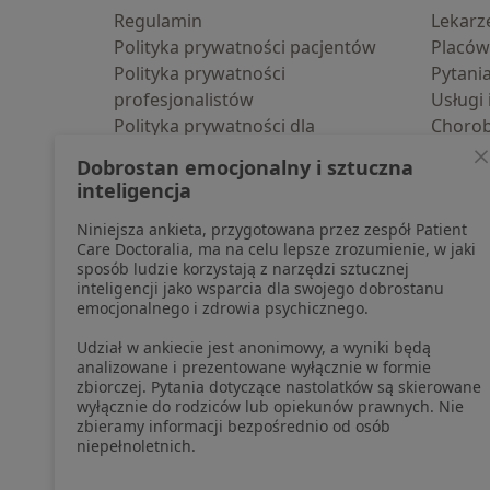
Regulamin
Lekarz
Polityka prywatności pacjentów
Placów
Polityka prywatności
Pytani
profesjonalistów
Usługi 
Polityka prywatności dla
Choro
profesjonalistów, których dane
Pomoc
Dobrostan emocjonalny i sztuczna
pozyskaliśmy samodzielnie
Aplika
inteligencja
Polityka cookies
Blog d
Niniejsza ankieta, przygotowana przez zespół Patient
Jak działają wyniki wyszukiwania
Care Doctoralia, ma na celu lepsze zrozumienie, w jaki
Dostępność
sposób ludzie korzystają z narzędzi sztucznej
O nas
inteligencji jako wsparcia dla swojego dobrostanu
emocjonalnego i zdrowia psychicznego.
Praca
Rekrutujemy!
Partnerzy
Udział w ankiecie jest anonimowy, a wyniki będą
Centrum prasowe
analizowane i prezentowane wyłącznie w formie
zbiorczej. Pytania dotyczące nastolatków są skierowane
Kontakt
wyłącznie do rodziców lub opiekunów prawnych. Nie
zbieramy informacji bezpośrednio od osób
niepełnoletnich.
otwiera się w now
otwiera s
o
Polska
,
Türkiye
,
España
,