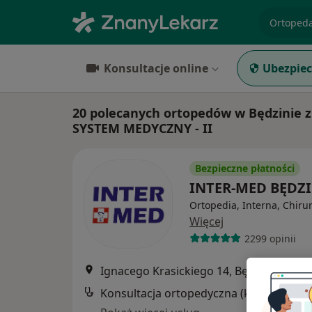
specjaliz
Konsultacje online
Ubezpiec
20 polecanych ortopedów w Będzinie
SYSTEM MEDYCZNY - II
Bezpieczne płatności
INTER-MED BĘDZ
Ortopedia, Interna, Chiru
Więcej
2299 opinii
Ignacego Krasickiego 14, Będzin
•
Mapa
Konsultacja ortopedyczna (kolejna wizyt