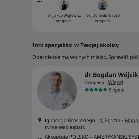
lek. Jakub Wójtowicz
lek. Dominik Krauze
ortopeda
ortopeda
Inni specjaliści w Twojej okolicy
Obecnie nie ma wolnych miejsc. Sprawdź późn
dr Bogdan Wójcik
·
Więcej
Ortopeda
5 opinii
Ignacego Krasickiego 14, Będzin
•
Mapa
INTER-MED BĘDZIN
Akceptuje POLSKO – AMERYKANSKI SY