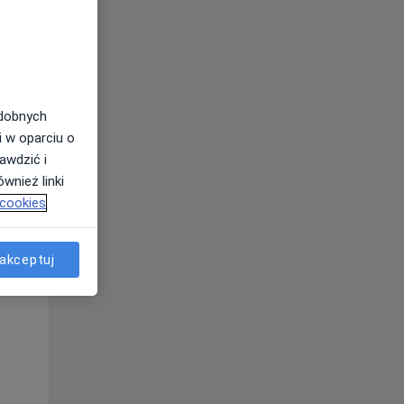
odobnych
i w oparciu o
awdzić i
wnież linki
 cookies
akceptuj
Pon,
Wt,
Śr,
10 Sie
11 Sie
12 Sie