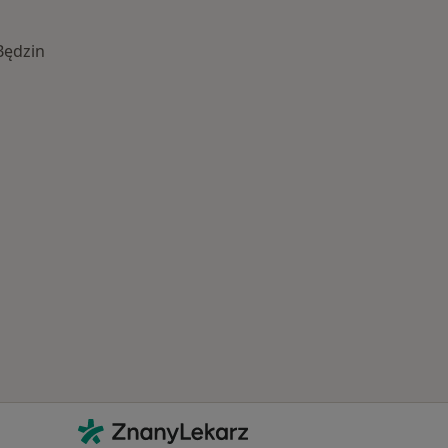
Będzin
Najczęście leczone choroby
Kontakt
ZnanyLekarz - Strona główna