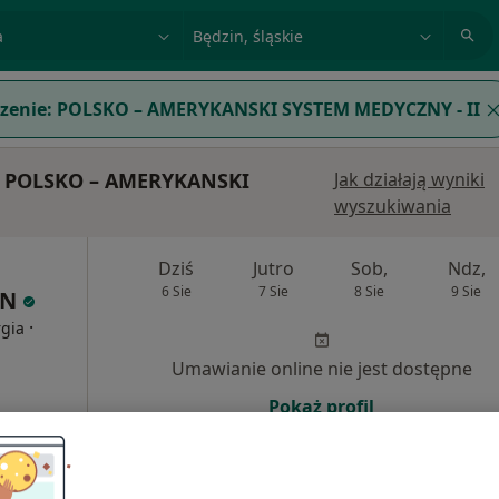
acja, badanie lub nazwisko
miasto lub dzielnica
zenie:
POLSKO – AMERYKANSKI SYSTEM MEDYCZNY - II
 z POLSKO – AMERYKANSKI
Jak działają wyniki
wyszukiwania
Dziś
Jutro
Sob,
Ndz,
6 Sie
7 Sie
8 Sie
9 Sie
IN
·
rgia
Umawianie online nie jest dostępne
Pokaż profil
a)
200 zł