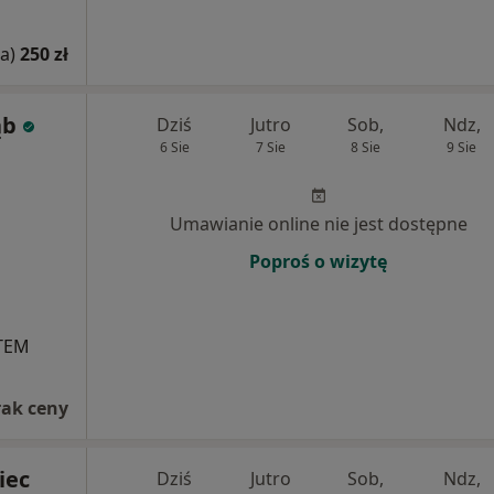
a)
250 zł
ąb
Dziś
Jutro
Sob,
Ndz,
6 Sie
7 Sie
8 Sie
9 Sie
Umawianie online nie jest dostępne
Poproś o wizytę
STEM
rak ceny
iec
Dziś
Jutro
Sob,
Ndz,