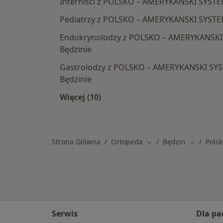
Interniści z POLSKO – AMERYKANSKI SYSTE
Pediatrzy z POLSKO – AMERYKANSKI SYSTEM
Endokrynolodzy z POLSKO – AMERYKANSKI
Będzinie
Gastrolodzy z POLSKO – AMERYKANSKI SYS
Będzinie
Więcej (10)
Więcej w kategorii: Specjaliści w
Strona Główna
Ortopeda
Będzin
Polsk
Zmień miasto
Zmień mia
Serwis
Dla pa