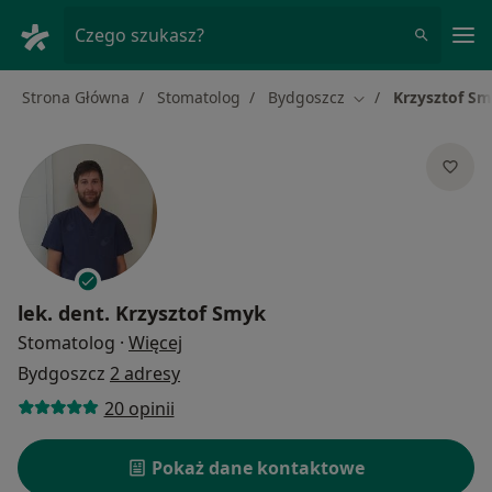
Me
Czego szukasz?
Strona Główna
Stomatolog
Bydgoszcz
Krzysztof S
Zmień miasto
lek. dent.
Krzysztof Smyk
O specjalizacjach
Stomatolog
·
Więcej
Bydgoszcz
2 adresy
20 opinii
Pokaż dane kontaktowe