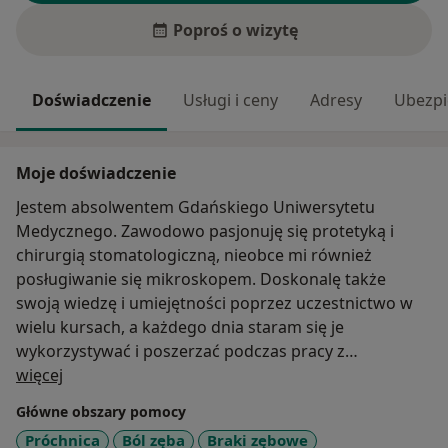
Poproś o wizytę
Doświadczenie
Usługi i ceny
Adresy
Ubezpi
Moje doświadczenie
Jestem absolwentem Gdańskiego Uniwersytetu
Medycznego. Zawodowo pasjonuję się protetyką i
chirurgią stomatologiczną, nieobce mi również
posługiwanie się mikroskopem. Doskonalę także
swoją wiedzę i umiejętności poprzez uczestnictwo w
wielu kursach, a każdego dnia staram się je
wykorzystywać i poszerzać podczas pracy z
O mnie
pacjentem. Dużą satysfakcję sprawia mi zwalczanie
więcej
lęku przed dentystą. Wolne chwile, których jak na
Główne obszary pomocy
lekarstwo, spędzam z rodziną.
Próchnica
Ból zęba
Braki zębowe