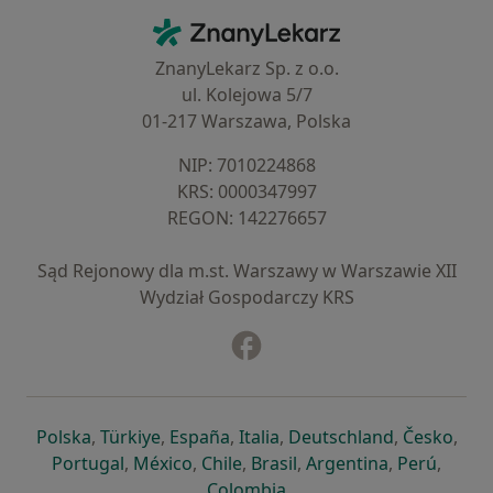
Kontakt
ZnanyLekarz - Strona główna
ZnanyLekarz Sp. z o.o.
ul. Kolejowa 5/7
01-217 Warszawa, Polska
NIP: ⁠7010224868
KRS: ⁠0000347997
REGON: ⁠142276657
Sąd Rejonowy dla m.st. Warszawy w Warszawie XII
Wydział Gospodarczy KRS
Facebook
otwiera się w nowej karcie
otwiera się w nowej karcie
otwiera się w nowej karcie
otwiera się w nowej karcie
otwiera się w nowej karci
otwiera się
otwi
Polska
,
Türkiye
,
España
,
Italia
,
Deutschland
,
Česko
,
otwiera się w nowej karcie
otwiera się w nowej karcie
otwiera się w nowej karcie
otwiera się w nowej kar
otwiera się 
otwier
Portugal
,
México
,
Chile
,
Brasil
,
Argentina
,
Perú
,
otwiera się w nowej karc
Colombia