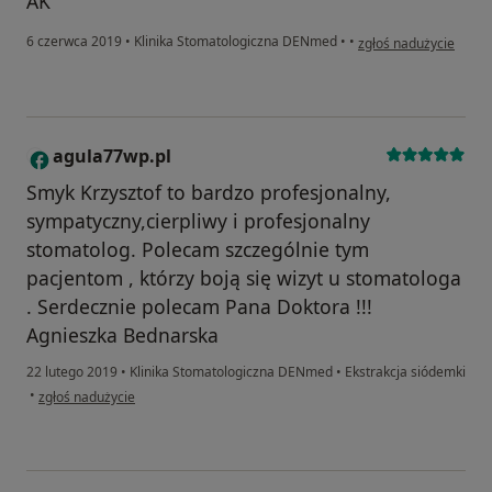
AK
w opinii użytkownika 
6 czerwca 2019
•
Klinika Stomatologiczna DENmed
•
•
zgłoś nadużycie
agula77wp.pl
A
Smyk Krzysztof to bardzo profesjonalny,
sympatyczny,cierpliwy i profesjonalny
stomatolog. Polecam szczególnie tym
pacjentom , którzy boją się wizyt u stomatologa
. Serdecznie polecam Pana Doktora !!!
Agnieszka Bednarska
22 lutego 2019
•
Klinika Stomatologiczna DENmed
•
Ekstrakcja siódemki
w opinii użytkownika agula77wp.pl
•
zgłoś nadużycie