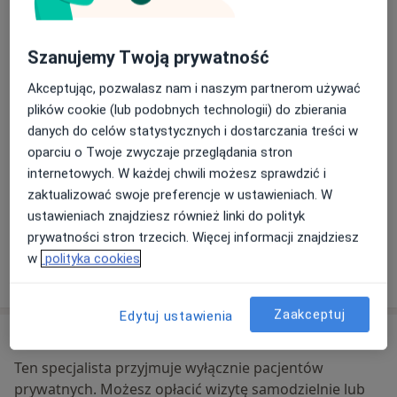
DENMED Centrum Stomatologii
Kaliskiego 26,
Bydgoszcz
Szanujemy Twoją prywatność
Akceptując, pozwalasz nam i naszym partnerom używać
Powiększ mapę
plików cookie (lub podobnych technologii) do zbierania
otwiera się w nowej karcie
danych do celów statystycznych i dostarczania treści w
oparciu o Twoje zwyczaje przeglądania stron
Dostępność
W tym gabinecie nie można umawiać wizyt przez
internetowych. W każdej chwili możesz sprawdzić i
internet
zaktualizować swoje preferencje w ustawieniach. W
Co mam zrobić w tej sytuacji?
ustawieniach znajdziesz również linki do polityk
prywatności stron trzecich. Więcej informacji znajdziesz
w
polityka cookies
Pokaż więcej
o adresie
Zaakceptuj
Edytuj ustawienia
Ubezpieczenia - brak akceptowanych
Ten specjalista przyjmuje wyłącznie pacjentów
prywatnych. Możesz opłacić wizytę samodzielnie lub