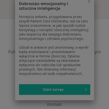
Dobrostan emocjonalny i
sztuczna inteligencja
Niniejsza ankieta, przygotowana przez
zespół Patient Care Doctoralia, ma na celu
Serwis
lepsze zrozumienie, w jaki sposób ludzie
korzystają z narzędzi sztucznej inteligencji
Regulamin
jako wsparcia dla swojego dobrostanu
emocjonalnego i zdrowia psychicznego.
Polityka prywatności pacjentów
Polityka prywatności profesjonalistów
Udział w ankiecie jest anonimowy, a wyniki
Polityka prywatności dla profesjonalistów, których
będą analizowane i prezentowane
wyłącznie w formie zbiorczej. Pytania
dane pozyskaliśmy samodzielnie
dotyczące nastolatków są skierowane
Polityka cookies
wyłącznie do rodziców lub opiekunów
Jak działają wyniki wyszukiwania
prawnych. Nie zbieramy informacji
bezpośrednio od osób niepełnoletnich.
Dostępność
O nas
Praca
Rekrutujemy!
Start survey
Partnerzy
Centrum prasowe
Kontakt