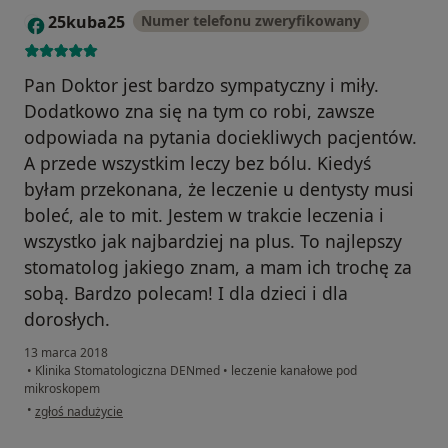
25kuba25
Numer telefonu zweryfikowany
2
Pan Doktor jest bardzo sympatyczny i miły.
Dodatkowo zna się na tym co robi, zawsze
odpowiada na pytania dociekliwych pacjentów.
A przede wszystkim leczy bez bólu. Kiedyś
byłam przekonana, że leczenie u dentysty musi
boleć, ale to mit. Jestem w trakcie leczenia i
wszystko jak najbardziej na plus. To najlepszy
stomatolog jakiego znam, a mam ich trochę za
sobą. Bardzo polecam! I dla dzieci i dla
dorosłych.
13 marca 2018
•
Klinika Stomatologiczna DENmed
•
leczenie kanałowe pod
mikroskopem
w opinii użytkownika 25kuba25
•
zgłoś nadużycie