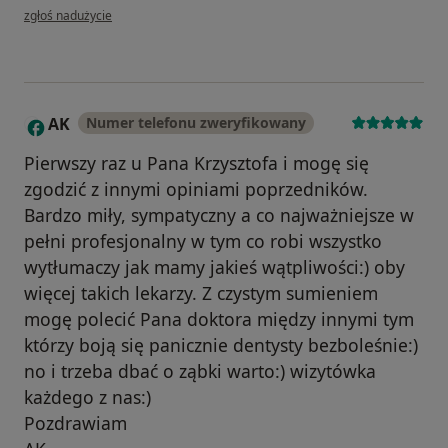
w opinii użytkownika Konto zostało usunięte
zgłoś nadużycie
AK
Numer telefonu zweryfikowany
A
Pierwszy raz u Pana Krzysztofa i mogę się
zgodzić z innymi opiniami poprzedników.
Bardzo miły, sympatyczny a co najważniejsze w
pełni profesjonalny w tym co robi wszystko
wytłumaczy jak mamy jakieś wątpliwości:) oby
więcej takich lekarzy. Z czystym sumieniem
mogę polecić Pana doktora między innymi tym
którzy boją się panicznie dentysty bezboleśnie:)
no i trzeba dbać o ząbki warto:) wizytówka
każdego z nas:)
Pozdrawiam