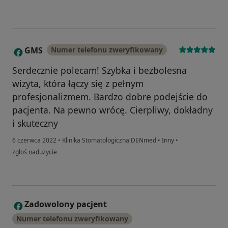
GMS
Numer telefonu zweryfikowany
G
Serdecznie polecam! Szybka i bezbolesna
wizyta, która łączy się z pełnym
profesjonalizmem. Bardzo dobre podejście do
pacjenta. Na pewno wrócę. Cierpliwy, dokładny
i skuteczny
6 czerwca 2022
•
Klinika Stomatologiczna DENmed
•
Inny
•
w opinii użytkownika GMS
zgłoś nadużycie
Zadowolony pacjent
Z
Numer telefonu zweryfikowany