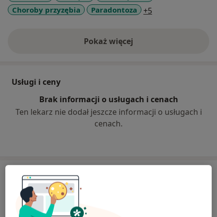
a11y_sr_more_dis
Choroby przyzębia
Paradontoza
+5
Pokaż więcej
o doświadczeniu
Usługi i ceny
Brak informacji o usługach i cenach
Ten lekarz nie dodał jeszcze informacji o usługach i
cenach.
Adresy (2)
Adres 1
Adres 2