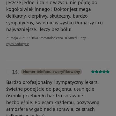
jeszcze jednej i za nic w życiu nie pójdę do
kogokolwiek innego ! Doktor jest mega
delikatny, cierpliwy, skuteczny, bardzo
sympatyczny, świetnie wszystko tłumaczy i co
najważniejsze.. leczy bez bólu!
21 maja 2021
•
Klinika Stomatologiczna DENmed
•
Inny
•
w opinii użytkownika M.B
zgłoś nadużycie
I.S.
Numer telefonu zweryfikowany
I
Bardzo profesjonalny i sympatyczny lekarz,
świetne podejście do pacjenta, usunięcie
ósemki przebiegło bardzo sprawnie i
bezboleśnie. Polecam każdemu, pozytywna
atmosfera w gabinecie sprawia, że strach
całkowicie znika :)