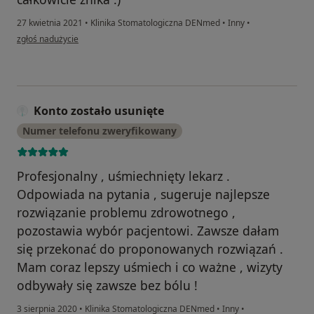
27 kwietnia 2021
•
Klinika Stomatologiczna DENmed
•
Inny
•
w opinii użytkownika I.S.
zgłoś nadużycie
Konto zostało usunięte
Numer telefonu zweryfikowany
Profesjonalny , uśmiechnięty lekarz .
Odpowiada na pytania , sugeruje najlepsze
rozwiązanie problemu zdrowotnego ,
pozostawia wybór pacjentowi. Zawsze dałam
się przekonać do proponowanych rozwiązań .
Mam coraz lepszy uśmiech i co ważne , wizyty
odbywały się zawsze bez bólu !
3 sierpnia 2020
•
Klinika Stomatologiczna DENmed
•
Inny
•