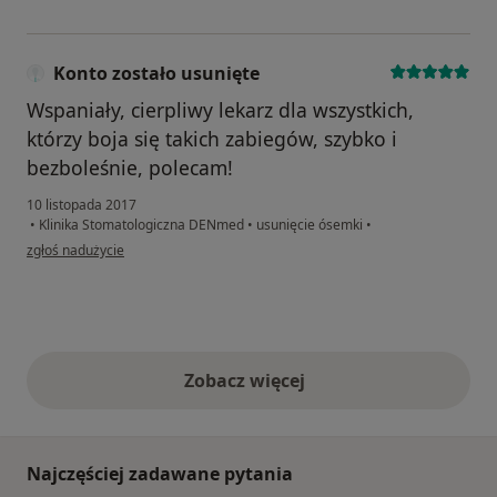
Konto zostało usunięte
Wspaniały, cierpliwy lekarz dla wszystkich,
którzy boja się takich zabiegów, szybko i
bezboleśnie, polecam!
10 listopada 2017
•
Klinika Stomatologiczna DENmed
•
usunięcie ósemki
•
w opinii użytkownika Konto zostało usunięte
zgłoś nadużycie
Zobacz więcej
opinie powyżej
Najczęściej zadawane pytania