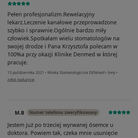
Pełen profesjonalizm.Rewelacyjny
lekarz.Leczenie kanałowe przeprowadzone
szybko i sprawnie.Ogólnie bardzo miły
człowiek.Spotkałam wielu stomatologów na
swojej drodze i Pana Krzysztofa polecam w
100%a przy okazji Klinike Denmed w której
pracuje.
13 października 2021
•
Klinika Stomatologiczna DENmed
•
Inny
•
w opinii użytkownika Zadowolony pacjent
zgłoś nadużycie
M.B
Numer telefonu zweryfikowany
M
Jestem już po trzeciej wyrwanej ósemce u
doktora. Powiem tak, czeka mnie usunięcie