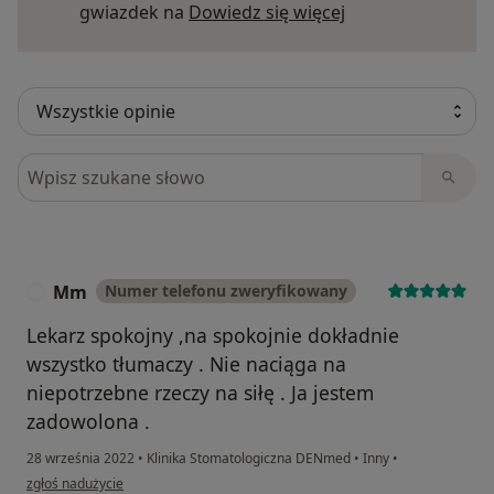
Dowiedz się więce
gwiazdek na
Dowiedz się więcej
Szukaj w opiniach
Mm
Numer telefonu zweryfikowany
M
Lekarz spokojny ,na spokojnie dokładnie
wszystko tłumaczy . Nie naciąga na
niepotrzebne rzeczy na siłę . Ja jestem
zadowolona .
28 września 2022
•
Klinika Stomatologiczna DENmed
•
Inny
•
w opinii użytkownika Mm
zgłoś nadużycie