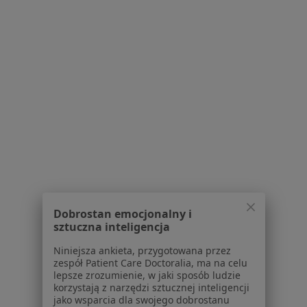
Serwis
Regulamin
Polityka prywatności pacjentów
Polityka prywatności profesjonalistów
Polityka prywatności dla profesjonalistów, których
dane pozyskaliśmy samodzielnie
Polityka cookies
Dobrostan emocjonalny i
Jak działają wyniki wyszukiwania
sztuczna inteligencja
Dostępność
O nas
Niniejsza ankieta, przygotowana przez
zespół Patient Care Doctoralia, ma na celu
Praca
Rekrutujemy!
lepsze zrozumienie, w jaki sposób ludzie
Partnerzy
korzystają z narzędzi sztucznej inteligencji
Centrum prasowe
jako wsparcia dla swojego dobrostanu