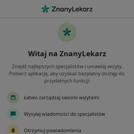
Me
Ginekolog • Kostrzyn nad Odrą, lubuskie
Filtry
Mapa
Polecani ginekolodzy w Kostrzynie nad Odrą
Witaj na ZnanyLekarz
Jak działają wyniki wyszukiwania
Znajdź najlepszych specjalistów i umawiaj wizyty.
Pobierz aplikację, aby uzyskać bezpłatny dostęp do
przydatnych funkcji:
Łatwo zarządzaj swoimi wizytami
Wysyłaj wiadomości do specjalistów
lek. Dariusz Kuhn
·
Więcej
Ginekolog
Otrzymuj powiadomienia