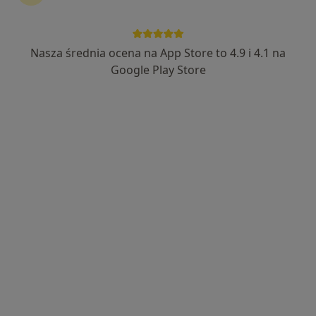
295 opinii
Adres 1
Adres 2
Nasza średnia ocena na App Store to 4.9 i 4.1 na
Google Play Store
Wyszyńskiego 23, Kostrzyn nad Odrą
•
Mapa
MIĘDZYZAKŁADOWE CENTRUM MEDICOVER
Konsultacja ginekologiczna
300 zł
Specjalista nie oferuje umawiania online pod tym adresem.
Poproś o wizytę