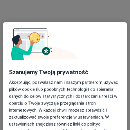
Bogusław Samosionek
Ginekolog
4 opinie
Adres 1
Adres 2
Wyszyńskiego 23, Kostrzyn nad Odrą
•
Mapa
MIĘDZYZAKŁADOWE CENTRUM MEDICOVER
Konsultacja ginekologiczna
300 zł
Specjalista nie oferuje umawiania online pod tym adresem.
Szanujemy Twoją prywatność
Akceptując, pozwalasz nam i naszym partnerom używać
Poproś o wizytę
plików cookie (lub podobnych technologii) do zbierania
danych do celów statystycznych i dostarczania treści w
oparciu o Twoje zwyczaje przeglądania stron
internetowych. W każdej chwili możesz sprawdzić i
zaktualizować swoje preferencje w ustawieniach. W
ustawieniach znajdziesz również linki do polityk