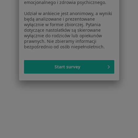
emocjonalnego i zdrowia psychicznego.
Kontakt
Udział w ankiecie jest anonimowy, a wyniki
Dla pacjentów
będą analizowane i prezentowane
wyłącznie w formie zbiorczej. Pytania
Lekarze
dotyczące nastolatków są skierowane
Placówki medyczne
wyłącznie do rodziców lub opiekunów
prawnych. Nie zbieramy informacji
Pytania i odpowiedzi
bezpośrednio od osób niepełnoletnich.
Usługi i zabiegi
Choroby
Pomoc
Start survey
Aplikacje mobilne
Blog dla pacjentów
Dla profesjonalistów
Cennik
Dla lekarzy
Dla placówek medycznych
Noa Notes
nowość
Baza wiedzy