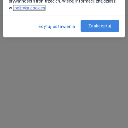
prywatności stron trzecich. Więcej informacji znajdziesz
w
polityka cookies
MIĘDZYZAKŁADOWE CENTRUM
MEDICOVER
Zaakceptuj
Edytuj ustawienia
·
Więcej
Ginekologia, Interna, Laryngologia
4 opinie
Wyszyńskiego 23, Kostrzyn nad Odrą
•
Mapa
Konsultacja ginekologiczna
300 zł
Brak dostępnych specjalistów z wolnymi terminami w tym centrum medycznym.
Pokaż profil