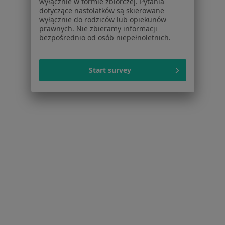
wyłącznie w formie zbiorczej. Pytania
dotyczące nastolatków są skierowane
wyłącznie do rodziców lub opiekunów
prawnych. Nie zbieramy informacji
Serwis
bezpośrednio od osób niepełnoletnich.
Regulamin
Polityka prywatności pacjentów
Start survey
Polityka prywatności profesjonalistów
Polityka prywatności dla profesjonalistów, których
dane pozyskaliśmy samodzielnie
Polityka cookies
Jak działają wyniki wyszukiwania
Dostępność
O nas
Praca
Rekrutujemy!
Partnerzy
Centrum prasowe
Kontakt
Dla pacjentów