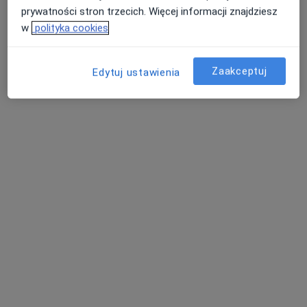
prywatności stron trzecich. Więcej informacji znajdziesz
w
polityka cookies
Zaakceptuj
Edytuj ustawienia
dr n. med. Kinga Toboła-Wróbel
·
Więcej
Ginekolog
40 opinii
Pionierów 1B, Gorzów Wielkopolski
•
Mapa
Ginekologia Buszkiewicz
Konsultacja ginekologiczna
250 zł
Specjalista nie oferuje umawiania online pod tym adresem.
Poproś o wizytę