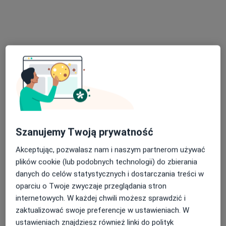
dr Iwona Zair
·
Więcej
Ginekolog
191 opinii
Szanujemy Twoją prywatność
ul. Górczyńska 17, Gorzów Wielkopolski
•
Mapa
MEDIRAJ CENTRUM MEDYCZNE SP. Z O.O.
Akceptując, pozwalasz nam i naszym partnerom używać
plików cookie (lub podobnych technologii) do zbierania
Konsultacja ginekologiczna
250 zł
danych do celów statystycznych i dostarczania treści w
Specjalista nie oferuje umawiania online pod tym adresem.
oparciu o Twoje zwyczaje przeglądania stron
internetowych. W każdej chwili możesz sprawdzić i
Poproś o wizytę
zaktualizować swoje preferencje w ustawieniach. W
ustawieniach znajdziesz również linki do polityk