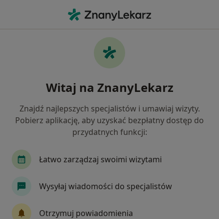
Me
Choroby Szyjki Macicy • Gorzów Wielkopolski, lubuskie
Filtry
• 1
Ubezpieczenie
Map
Choroby szyjki macicy specjaliści w
Witaj na ZnanyLekarz
Gorzowie Wielkopolskim
Jak działają wyniki wyszukiwania
Znajdź najlepszych specjalistów i umawiaj wizyty.
Pobierz aplikację, aby uzyskać bezpłatny dostęp do
przydatnych funkcji:
Jakiego specjalisty szukasz?
Ginekolog
Chirurg
Internista
Laryng
Łatwo zarządzaj swoimi wizytami
Wysyłaj wiadomości do specjalistów
Otrzymuj powiadomienia