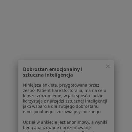
Schorzenia w Gorzowie Wielkopolskim
Choroby ginekologiczne w Gorzowie
Wielkopolskim
Menopauza w Gorzowie Wielkopolskim
Nadżerki szyjki macicy w Gorzowie Wielkopolskim
Patologia ciąży w Gorzowie Wielkopolskim
Endometrioza w Gorzowie Wielkopolskim
Dobrostan emocjonalny i
sztuczna inteligencja
Więcej (15)
Więcej w kategorii: Schorzenia w Gorzowie W
Niniejsza ankieta, przygotowana przez
zespół Patient Care Doctoralia, ma na celu
lepsze zrozumienie, w jaki sposób ludzie
korzystają z narzędzi sztucznej inteligencji
Choroby Szyjki Macicy Specjaliści W Gorzowie
jako wsparcia dla swojego dobrostanu
Wielkopolskim
emocjonalnego i zdrowia psychicznego.
Udział w ankiecie jest anonimowy, a wyniki
będą analizowane i prezentowane