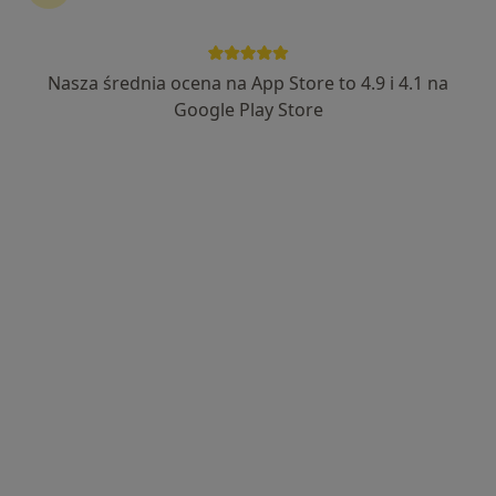
Nasza średnia ocena na App Store to 4.9 i 4.1 na
lek. Jarosław Jacek Maj
Google Play Store
·
Więcej
Ginekolog
452 opinie
Ekspert w dziedzinie KOLPOSKOPII.
Certyfikaty PTKiPSM i PTGiP
Specjalizuję się w chorobach szyjki macicy.
Łużycka 7/4-7, Gorzów Wielkopolski
•
Mapa
GABINET GINEKOLOGICZNO - POŁOŻNICZY JAROSŁAW MAJ
Konsultacja ginekologiczna
300 zł
Specjalista nie oferuje umawiania online pod tym adresem.
Poproś o wizytę