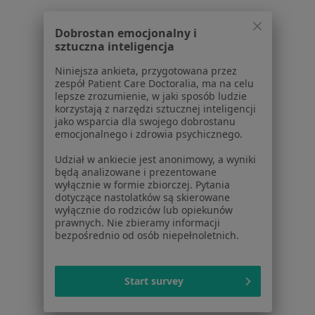
Więcej w kategorii: Schorzenia w Gorzowie W
Dobrostan emocjonalny i
sztuczna inteligencja
Torbiel Jajnika Specjaliści W Gorzowie Wielkopolskim
Niniejsza ankieta, przygotowana przez
zespół Patient Care Doctoralia, ma na celu
lepsze zrozumienie, w jaki sposób ludzie
korzystają z narzędzi sztucznej inteligencji
jako wsparcia dla swojego dobrostanu
emocjonalnego i zdrowia psychicznego.
Serwis
Udział w ankiecie jest anonimowy, a wyniki
będą analizowane i prezentowane
Regulamin
wyłącznie w formie zbiorczej. Pytania
Polityka prywatności pacjentów
dotyczące nastolatków są skierowane
wyłącznie do rodziców lub opiekunów
Polityka prywatności profesjonalistów
prawnych. Nie zbieramy informacji
Polityka prywatności dla profesjonalistów, których
bezpośrednio od osób niepełnoletnich.
dane pozyskaliśmy samodzielnie
Polityka cookies
Start survey
Jak działają wyniki wyszukiwania
Dostępność