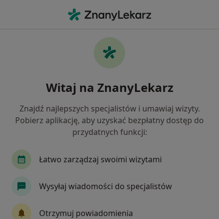
Me
Torbiel Jajnika • Gorzów Wielkopolski, lubuskie
Filtry
• 1
Ubezpieczenie
Map
Torbiel jajnika specjaliści w Gorzowie
Witaj na ZnanyLekarz
Wielkopolskim
Jak działają wyniki wyszukiwania
Znajdź najlepszych specjalistów i umawiaj wizyty.
Pobierz aplikację, aby uzyskać bezpłatny dostęp do
przydatnych funkcji:
Jakiego specjalisty szukasz?
Ginekolog
Chirurg
Internista
Ortope
Łatwo zarządzaj swoimi wizytami
Wysyłaj wiadomości do specjalistów
Otrzymuj powiadomienia