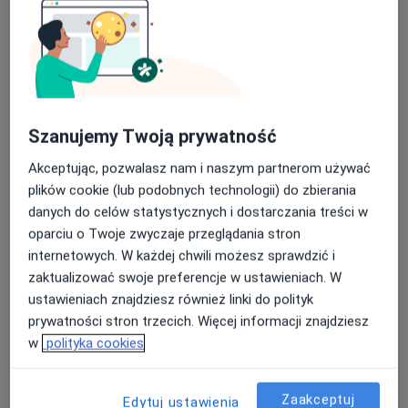
lek. Walentyna Śmieińska
·
Więcej
Ginekolog
273 opinie
Szanujemy Twoją prywatność
Adres 1
Adres 2
Adres 3
Adres 4
Akceptując, pozwalasz nam i naszym partnerom używać
plików cookie (lub podobnych technologii) do zbierania
danych do celów statystycznych i dostarczania treści w
Nowa 5, Gorzów Wielkopolski
•
Mapa
oparciu o Twoje zwyczaje przeglądania stron
Centrum Medyczne PZU Zdrowie Gorzów Wlkp. Nowa 5
internetowych. W każdej chwili możesz sprawdzić i
Konsultacja ginekologiczna
250 zł
zaktualizować swoje preferencje w ustawieniach. W
Specjalista nie oferuje umawiania online pod tym adresem.
ustawieniach znajdziesz również linki do polityk
prywatności stron trzecich. Więcej informacji znajdziesz
Poproś o wizytę
w
polityka cookies
Zaakceptuj
Edytuj ustawienia