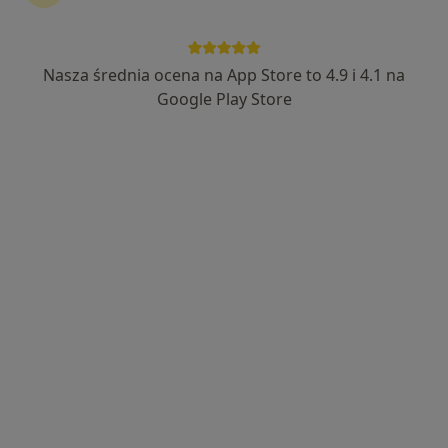
Nasza średnia ocena na App Store to 4.9 i 4.1 na
prof. dr hab. n. med. Marek Bulsa
Google Play Store
·
Więcej
Ginekolog
343 opinie
Warszawska 24, Gorzów Wielkopolski
•
Mapa
Centrum Medyczne Medyk
Konsultacja ginekologiczna
Brak ceny
Specjalista nie oferuje umawiania online pod tym adresem.
Poproś o wizytę