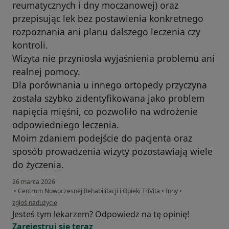
reumatycznych i dny moczanowej) oraz
przepisując lek bez postawienia konkretnego
rozpoznania ani planu dalszego leczenia czy
kontroli.
Wizyta nie przyniosła wyjaśnienia problemu ani
realnej pomocy.
Dla porównania u innego ortopedy przyczyna
została szybko zidentyfikowana jako problem
napięcia mięśni, co pozwoliło na wdrożenie
odpowiedniego leczenia.
Moim zdaniem podejście do pacjenta oraz
sposób prowadzenia wizyty pozostawiają wiele
do życzenia.
26 marca 2026
•
Centrum Nowoczesnej Rehabilitacji i Opieki TriVita
•
Inny
•
w opinii użytkownika Nikola
zgłoś nadużycie
Jesteś tym lekarzem? Odpowiedz na tę opinię!
Zarejestruj się teraz