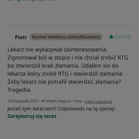
Piotr
Numer telefonu zweryfikowany
P
Lekarz nie wykazywał zainteresowania.
Zignorował ból w stopie i nie chciał zrobić RTG
bo stwierdził brak złamania. Udałem sie do
lekarza który zrobił RTG i stwierdził złamanie.
Żeby lekarz nie potrafił stwierdzić złamania?
Tragedia.
w opinii użytkownika Piotr
19 listopada 2025
•
W innym miejscu
•
Inny
•
zgłoś nadużycie
Jesteś tym lekarzem? Odpowiedz na tę opinię!
Zarejestruj się teraz