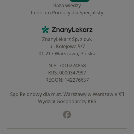
Baza wiedzy
Centrum Pomocy dla Specjalisty
Kontakt
ZnanyLekarz - Strona główna
ZnanyLekarz Sp. z o.o.
ul. Kolejowa 5/7
01-217 Warszawa, Polska
NIP: ⁠7010224868
KRS: ⁠0000347997
REGON: ⁠142276657
Sąd Rejonowy dla m.st. Warszawy w Warszawie XII
Wydział Gospodarczy KRS
Facebook
otwiera się w nowej karcie