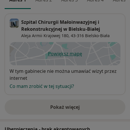
Szpital Chirurgii Małoinwazyjnej i
Rekonstrukcyjnej w Bielsku-Białej
Aleja Armii Krajowej 180,
43-316
Bielsko-Biała
Powiększ mapę
otwiera się w nowej karcie
Dostępność
W tym gabinecie nie można umawiać wizyt przez
internet
Co mam zrobić w tej sytuacji?
Pokaż więcej
o adresie
Ubezpieczenia - brak akceptowanych