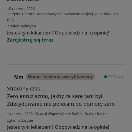
10 czerwca 2026
•
Szpital Chirurgii Małoinwazyjnej i Rekonstrukcyjnej w Bielsku-Białej
•
Inny
w opinii użytkownika Marlena
•
zgłoś nadużycie
Jesteś tym lekarzem? Odpowiedz na tę opinię!
Zarejestruj się teraz
Mm
Numer telefonu zweryfikowany
M
Stracony czas ...
Zero entuzjazmu, jakby za karę tam był.
Zdecydowanie nie polecam bo pomocy zero .
1 czerwca 2026
•
Szpital Wojewódzki w Bielsku-Białej
•
Inny
•
w opinii użytkownika Mm
zgłoś nadużycie
Jesteś tym lekarzem? Odpowiedz na tę opinię!