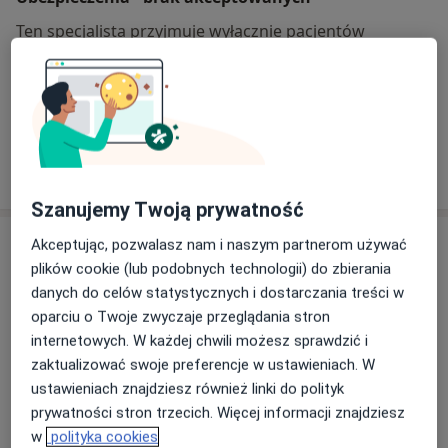
Ten specjalista przyjmuje wyłącznie pacjentów
prywatnych. Możesz opłacić wizytę samodzielnie lub
znaleźć innego specjalistę, który akceptuje Twoje
ubezpieczenie.
Szukaj specjalistów według ubezpieczenia
Szanujemy Twoją prywatność
Akceptując, pozwalasz nam i naszym partnerom używać
Opinie
plików cookie (lub podobnych technologii) do zbierania
danych do celów statystycznych i dostarczania treści w
Dodaj swoją opinię
oparciu o Twoje zwyczaje przeglądania stron
internetowych. W każdej chwili możesz sprawdzić i
zaktualizować swoje preferencje w ustawieniach. W
23 opinie
ustawieniach znajdziesz również linki do polityk
prywatności stron trzecich. Więcej informacji znajdziesz
w
polityka cookies