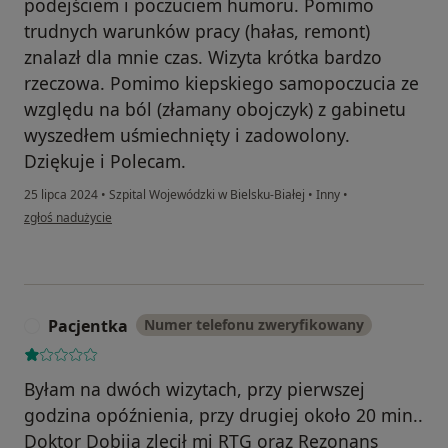
podejściem i poczuciem humoru. Pomimo
trudnych warunków pracy (hałas, remont)
znalazł dla mnie czas. Wizyta krótka bardzo
rzeczowa. Pomimo kiepskiego samopoczucia ze
względu na ból (złamany obojczyk) z gabinetu
wyszedłem uśmiechnięty i zadowolony.
Dziękuje i Polecam.
25 lipca 2024
•
Szpital Wojewódzki w Bielsku-Białej
•
Inny
•
w opinii użytkownika Łukasz
zgłoś nadużycie
Pacjentka
Numer telefonu zweryfikowany
P
Byłam na dwóch wizytach, przy pierwszej
godzina opóźnienia, przy drugiej około 20 min..
Doktor Dobija zlecił mi RTG oraz Rezonans