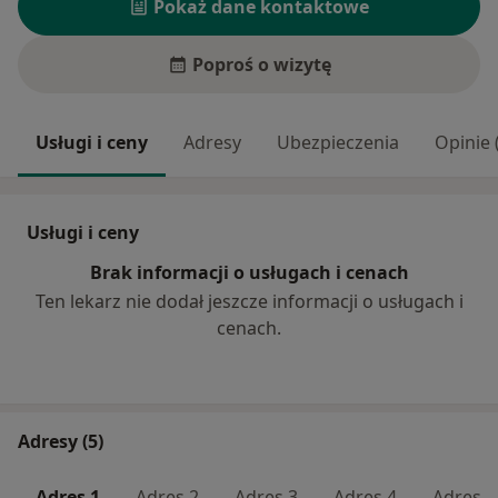
Pokaż dane kontaktowe
Poproś o wizytę
Usługi i ceny
Adresy
Ubezpieczenia
Opinie 
Usługi i ceny
Brak informacji o usługach i cenach
Ten lekarz nie dodał jeszcze informacji o usługach i
cenach.
Adresy (5)
Adres 1
Adres 2
Adres 3
Adres 4
Adres 5