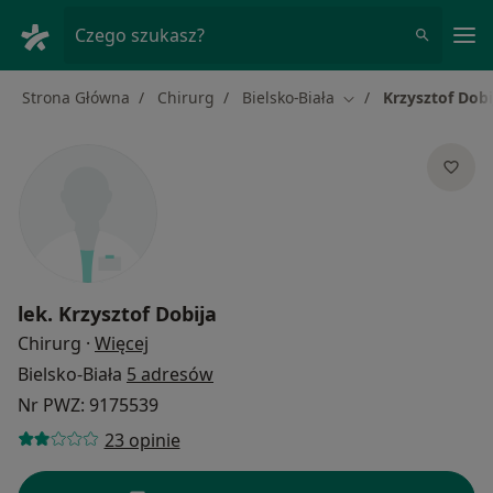
Me
Czego szukasz?
Strona Główna
Chirurg
Bielsko-Biała
Krzysztof Dobi
Zmień miasto
lek.
Krzysztof Dobija
O specjalizacjach
Chirurg
·
Więcej
Bielsko-Biała
5 adresów
Nr PWZ: 9175539
23 opinie