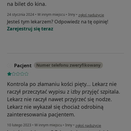
na bilet do kina.
w opinii użytkownika Pacjentka
24 stycznia 2024
•
W innym miejscu
•
Inny
•
zgłoś nadużycie
Jesteś tym lekarzem? Odpowiedz na tę opinię!
Zarejestruj się teraz
Pacjent
Numer telefonu zweryfikowany
P
Kontrola po złamaniu kości pięty... Lekarz nie
raczył przeczytać wypisu z izby przyjęć szpitala.
Lekarz nie raczył nawet przyjrzeć się nodze.
Lekarz nie wykazał się chociaż odrobiną
zainteresowania pacjentem.
w opinii użytkownika Pacjent
10 lutego 2023
•
W innym miejscu
•
Inny
•
zgłoś nadużycie