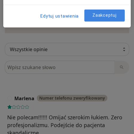
Sprawdzamy wszystkie opinie. Moderujemy
je zgodnie z naszymi zasadami, dowiedz się
więcej o opiniach i sposobie obliczania
Zaakceptuj
Edytuj ustawienia
Dowiedz się więce
gwiazdek na
Dowiedz się więcej
Szukaj w opiniach
Marlena
Numer telefonu zweryfikowany
M
Nie polecam!!!!!! Omijać szerokim łukiem. Zero
profesjonalizmu. Podejście do pacjenta
skandaliczne.