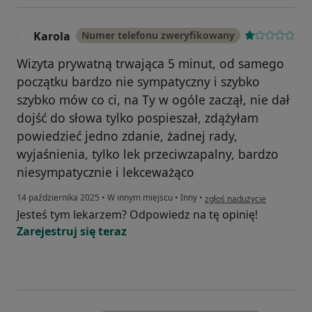
Karola
Numer telefonu zweryfikowany
K
Wizyta prywatną trwająca 5 minut, od samego
początku bardzo nie sympatyczny i szybko
szybko mów co ci, na Ty w ogóle zaczął, nie dał
dojść do słowa tylko pospieszał, zdążyłam
powiedzieć jedno zdanie, żadnej rady,
wyjaśnienia, tylko lek przeciwzapalny, bardzo
niesympatycznie i lekceważąco
w opinii użytkownika Karola
14 października 2025
•
W innym miejscu
•
Inny
•
zgłoś nadużycie
Jesteś tym lekarzem? Odpowiedz na tę opinię!
Zarejestruj się teraz