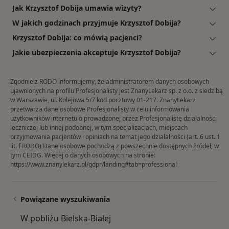
Jak Krzysztof Dobija umawia wizyty?
W jakich godzinach przyjmuje Krzysztof Dobija?
Krzysztof Dobija: co mówią pacjenci?
Jakie ubezpieczenia akceptuje Krzysztof Dobija?
Zgodnie z RODO informujemy, że administratorem danych osobowych
ujawnionych na profilu Profesjonalisty jest ZnanyLekarz sp. z o.o. z siedzibą
w Warszawie, ul. Kolejowa 5/7 kod pocztowy 01-217. ZnanyLekarz
przetwarza dane osobowe Profesjonalisty w celu informowania
użytkowników internetu o prowadzonej przez Profesjonalistę działalności
leczniczej lub innej podobnej, w tym specjalizacjach, miejscach
przyjmowania pacjentów i opiniach na temat jego działalności (art. 6 ust. 1
lit. f RODO) Dane osobowe pochodzą z powszechnie dostępnych źródeł, w
tym CEIDG. Więcej o danych osobowych na stronie:
https://www.znanylekarz.pl/gdpr/landing#tab=professional
Powiązane wyszukiwania
W pobliżu Bielska-Białej