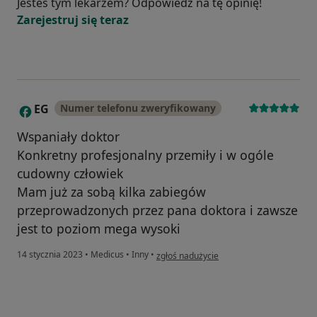
Jesteś tym lekarzem? Odpowiedz na tę opinię!
Zarejestruj się teraz
EG
Numer telefonu zweryfikowany
E
Wspaniały doktor
Konkretny profesjonalny przemiły i w ogóle
cudowny człowiek
Mam już za sobą kilka zabiegów
przeprowadzonych przez pana doktora i zawsze
jest to poziom mega wysoki
w opinii użytkownika EG
14 stycznia 2023
•
Medicus
•
Inny
•
zgłoś nadużycie