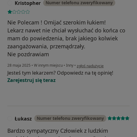
Kristopher
Numer telefonu zweryfikowany
K
Nie Polecam ! Omijać szerokim łukiem!
Lekarz nawet nie chciał wysłuchać do końca co
mam do powiedzenia, brak jakiego kolwiek
zaangażowania, przemądrzały.
Nie pozdrawiam
w opinii użytkownika Kristopher
28 maja 2025
•
W innym miejscu
•
Inny
•
zgłoś nadużycie
Jesteś tym lekarzem? Odpowiedz na tę opinię!
Zarejestruj się teraz
Łukasz
Numer telefonu zweryfikowany
Ł
Bardzo sympatyczny Człowiek z ludzkim