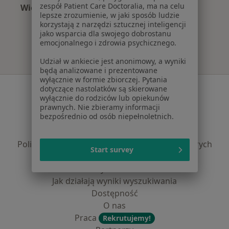
zespół Patient Care Doctoralia, ma na celu
Więcej (15)
lepsze zrozumienie, w jaki sposób ludzie
Więcej w kategorii: Najczęście leczone chorob
korzystają z narzędzi sztucznej inteligencji
jako wsparcia dla swojego dobrostanu
emocjonalnego i zdrowia psychicznego.
Udział w ankiecie jest anonimowy, a wyniki
będą analizowane i prezentowane
wyłącznie w formie zbiorczej. Pytania
Serwis
dotyczące nastolatków są skierowane
wyłącznie do rodziców lub opiekunów
Regulamin
prawnych. Nie zbieramy informacji
bezpośrednio od osób niepełnoletnich.
Polityka prywatności pacjentów
Polityka prywatności profesjonalistów
Polityka prywatności dla profesjonalistów, których
Start survey
dane pozyskaliśmy samodzielnie
Polityka cookies
Jak działają wyniki wyszukiwania
Dostępność
O nas
Praca
Rekrutujemy!