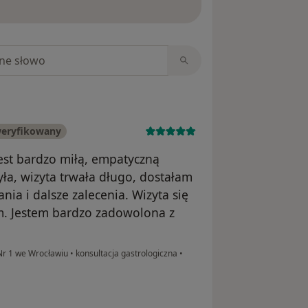
niach
weryfikowany
est bardzo miłą, empatyczną
ła, wizyta trwała długo, dostałam
ia i dalsze zalecenia. Wizyta się
m. Jestem bardzo zadowolona z
 Nr 1 we Wrocławiu
•
konsultacja gastrologiczna
•