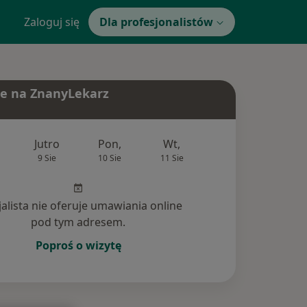
Zaloguj się
Dla profesjonalistów
e na ZnanyLekarz
Jutro
Pon,
Wt,
Śr,
Czw
9 Sie
10 Sie
11 Sie
12 Sie
13 Si
jalista nie oferuje umawiania online
pod tym adresem.
Poproś o wizytę