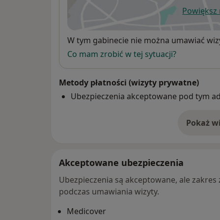
Powiększ
ot
Dostępność
W tym gabinecie nie można umawiać wizy
Co mam zrobić w tej sytuacji?
Metody płatności (wizyty prywatne)
Ubezpieczenia akceptowane pod tym a
Pokaż wi
o 
Akceptowane ubezpieczenia
Ubezpieczenia są akceptowane, ale zakres za
podczas umawiania wizyty.
Medicover