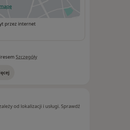
 mapę
wiera się w nowej karcie
t przez internet
dresem
Szczegóły
ęcej
adresie
leży od lokalizacji i usługi. Sprawdź