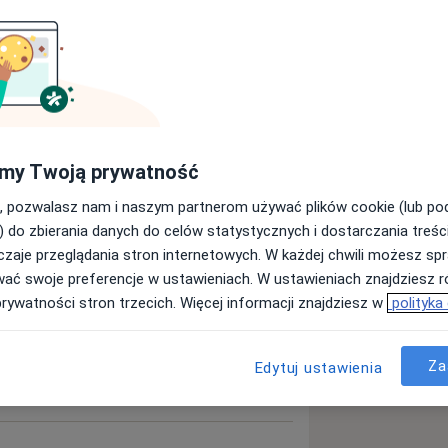
arz Kliniki Pediatrii, Gastroenterologii i
nego przy ul. Curie-Skłodowskiej 50-52
my Twoją prywatność
, pozwalasz nam i naszym partnerom używać plików cookie (lub p
) do zbierania danych do celów statystycznych i dostarczania treśc
ęcej
zaje przeglądania stron internetowych. W każdej chwili możesz spr
doświadczeniu
wać swoje preferencje w ustawieniach. W ustawieniach znajdziesz ró
prywatności stron trzecich. Więcej informacji znajdziesz w
polityka
Za
Edytuj ustawienia