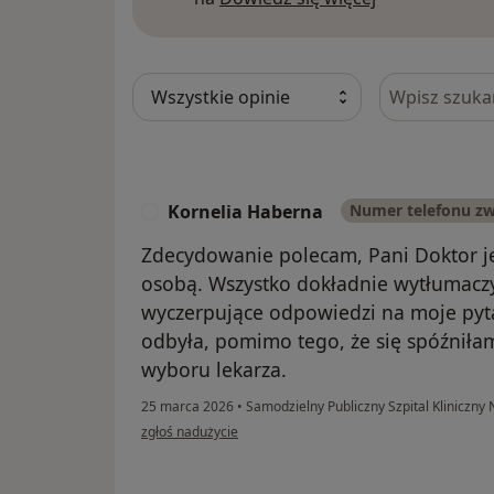
Szukaj w opi
Kornelia Haberna
Numer telefonu z
K
Zdecydowanie polecam, Pani Doktor j
osobą. Wszystko dokładnie wytłumaczy
wyczerpujące odpowiedzi na moje pytan
odbyła, pomimo tego, że się spóźniła
wyboru lekarza.
25 marca 2026
•
Samodzielny Publiczny Szpital Kliniczny
w opinii użytkownika Kornelia Haberna
zgłoś nadużycie