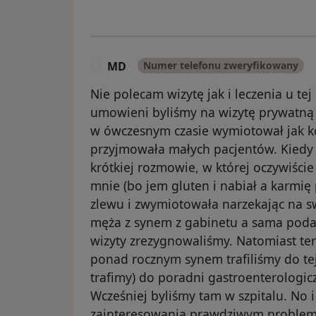
MD
Numer telefonu zweryfikowany
M
Nie polecam wizytę jak i leczenia u te
umowieni byliśmy na wizytę prywatną 
w ówczesnym czasie wymiotował jak kot
przyjmowała małych pacjentów. Kiedy
krótkiej rozmowie, w której oczywiści
mnie (bo jem gluten i nabiał a karmię
zlewu i zwymiotowała narzekając na 
męża z synem z gabinetu a sama podał
wizyty zrezygnowaliśmy. Natomiast tera
ponad rocznym synem trafiliśmy do te
trafimy) do poradni gastroenterologic
Wcześniej byliśmy tam w szpitalu. No i
zainteresowania prawdziwym problem