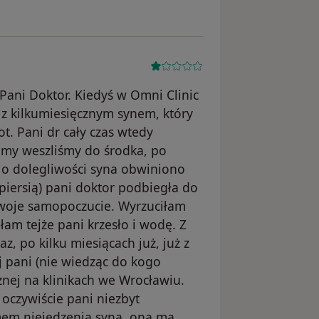
j Pani Doktor. Kiedyś w Omni Clinic
z kilkumiesięcznym synem, który
. Pani dr cały czas wtedy
 my weszliśmy do środka, po
e o dolegliwości syna obwiniono
 piersią) pani doktor podbiegła do
swoje samopoczucie. Wyrzuciłam
am tejże pani krzesło i wodę. Z
z, po kilku miesiącach już, już z
j pani (nie wiedząc do kogo
znej na klinikach we Wrocławiu.
 oczywiście pani niezbyt
em niejedzenia syna, ona ma