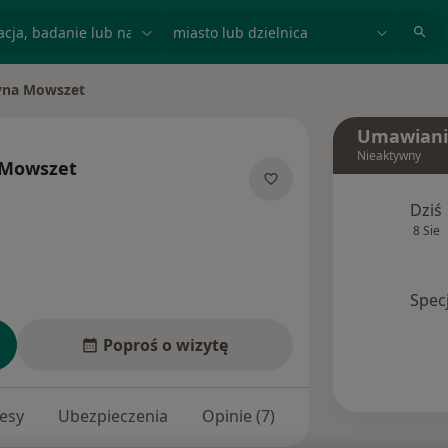
acja, badanie lub nazwisko
miasto lub dzielnica
yna Mowszet
to
Umawiani
Nieaktywny
 Mowszet
jalizacjach
Dziś
8 Sie
Spec
Poproś o wizytę
esy
Ubezpieczenia
Opinie (7)