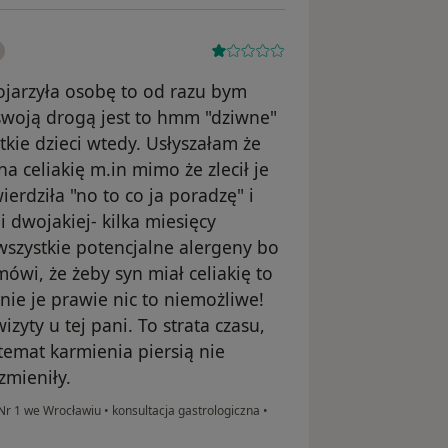
ojarzyła osobę to od razu bym
 swoją drogą jest to hmm "dziwne"
ie dzieci wtedy. Usłyszałam że
 celiakię m.in mimo że zlecił je
ierdziła "no to co ja poradzę" i
 dwojakiej- kilka miesięcy
 wszystkie potencjalne alergeny bo
mówi, że żeby syn miał celiakię to
 nie je prawie nic to niemożliwe!
ty u tej pani. To strata czasu,
 temat karmienia piersią nie
zmieniły.
 Nr 1 we Wrocławiu
•
konsultacja gastrologiczna
•