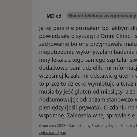
MD cd
Numer telefonu zweryfikowany
M
Ja tej pani nie poznałam bo jakbym sk
powiedziała o sytuacji z Omni Clinic -
zachowanie bo ona przyjmowała malutk
niepotrzebnie wykonywałam badania na
inny lekarz z tego samego szpitala- stw
dodatkowo pani udzieliła mi informacji
wcześniej kazała mi odstawić gluten i
to przez to dziecko wymiotuje a teraz 
musiałby jeść gluten od miesięcy, a że
Podsumowując odradzam stanowczo wizy
pieniędzy (jeśli prywata). O zdaniu na
wspomnę. Zalecenia w tej sprawie się 
6 sierpnia 2023
•
Samodzielny Publiczny Szpital Kliniczny
w opinii użytkownika MD cd
zgłoś nadużycie