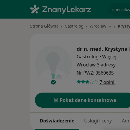
specjaliz
Strona Główna
Gastrolog
Wrocław
Kryst
Zmień mias
dr n. med.
Krystyna
O spec
Gastrolog
·
Więcej
Wrocław
3 adresy
Nr PWZ: 9560635
7 opinii
Pokaż dane kontaktowe
Doświadczenie
Usługi i ceny
Adr