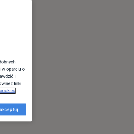
odobnych
i w oparciu o
awdzić i
wnież linki
 cookies
akceptuj