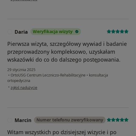
Daria
Weryfikacja wizyty
D
Pierwsza wizyta, szczegółowy wywiad i badanie
przeprowadzony kompleksowo, uzyskałam
wskazówki do co do dalszego postępowania.
29 stycznia 2025
•
OrtoUSG Centrum Leczniczo-Rehabilitacyjne
•
konsultacja
ortopedyczna
w opinii użytkownika Daria
•
zgłoś nadużycie
Marcin
Numer telefonu zweryfikowany
M
Witam wszystkich po dzisiejszej wizycie i po