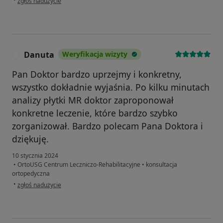
zgłoś nadużycie
Danuta
Weryfikacja wizyty
D
Pan Doktor bardzo uprzejmy i konkretny,
wszystko dokładnie wyjaśnia. Po kilku minutach
analizy płytki MR doktor zaproponował
konkretne leczenie, które bardzo szybko
zorganizował. Bardzo polecam Pana Doktora i
dziękuję.
10 stycznia 2024
•
OrtoUSG Centrum Leczniczo-Rehabilitacyjne
•
konsultacja
ortopedyczna
w opinii użytkownika Danuta
•
zgłoś nadużycie