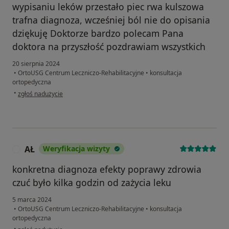
wypisaniu leków przestało piec rwa kulszowa
trafna diagnoza, wcześniej ból nie do opisania
dziękuję Doktorze bardzo polecam Pana
doktora na przyszłość pozdrawiam wszystkich
20 sierpnia 2024
•
OrtoUSG Centrum Leczniczo-Rehabilitacyjne
•
konsultacja
ortopedyczna
w opinii użytkownika Marcin
•
zgłoś nadużycie
AŁ
Weryfikacja wizyty
A
konkretna diagnoza efekty poprawy zdrowia
czuć było kilka godzin od zażycia leku
5 marca 2024
•
OrtoUSG Centrum Leczniczo-Rehabilitacyjne
•
konsultacja
ortopedyczna
w opinii użytkownika AŁ
•