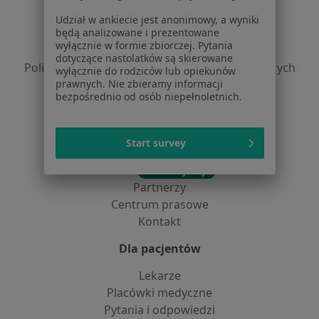
Regulamin
Udział w ankiecie jest anonimowy, a wyniki
będą analizowane i prezentowane
Polityka prywatności pacjentów
wyłącznie w formie zbiorczej. Pytania
Polityka prywatności profesjonalistów
dotyczące nastolatków są skierowane
Polityka prywatności dla profesjonalistów, których
wyłącznie do rodziców lub opiekunów
prawnych. Nie zbieramy informacji
dane pozyskaliśmy samodzielnie
bezpośrednio od osób niepełnoletnich.
Polityka cookies
Jak działają wyniki wyszukiwania
Dostępność
Start survey
O nas
Praca
Rekrutujemy!
Partnerzy
Centrum prasowe
Kontakt
Dla pacjentów
Lekarze
Placówki medyczne
Pytania i odpowiedzi