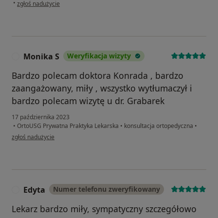
w opinii użytkownika Jk
•
zgłoś nadużycie
Monika S
Weryfikacja wizyty
M
Bardzo polecam doktora Konrada , bardzo
zaangażowany, miły , wszystko wytłumaczył i
bardzo polecam wizytę u dr. Grabarek
17 października 2023
•
OrtoUSG Prywatna Praktyka Lekarska
•
konsultacja ortopedyczna
•
w opinii użytkownika Monika S
zgłoś nadużycie
Edyta
Numer telefonu zweryfikowany
E
Lekarz bardzo miły, sympatyczny szczegółowo