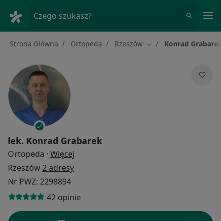
Me
Czego szukasz?
Strona Główna
Ortopeda
Rzeszów
Konrad Grabare
Zmień miasto
lek.
Konrad Grabarek
O specjalizacjach
Ortopeda
·
Więcej
Rzeszów
2 adresy
Nr PWZ: 2298894
42 opinie