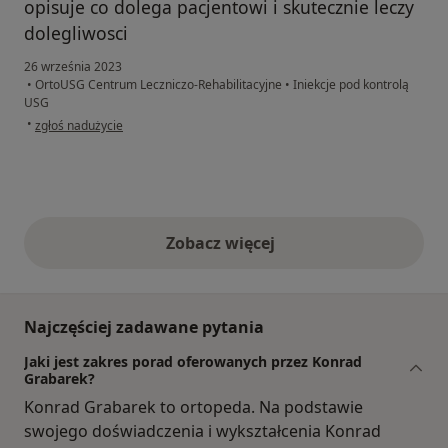
opisuje co dolega pacjentowi i skutecznie leczy
dolegliwosci
26 września 2023
•
OrtoUSG Centrum Leczniczo-Rehabilitacyjne
•
Iniekcje pod kontrolą
USG
w opinii użytkownika Edyta
•
zgłoś nadużycie
Zobacz więcej
opinie powyżej
Najczęściej zadawane pytania
Jaki jest zakres porad oferowanych przez Konrad
Grabarek?
Konrad Grabarek to ortopeda. Na podstawie
swojego doświadczenia i wykształcenia Konrad