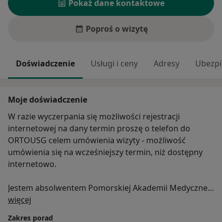
Pokaż dane kontaktowe
Poproś o wizytę
Doświadczenie
Usługi i ceny
Adresy
Ubezpi
Moje doświadczenie
W razie wyczerpania się możliwości rejestracji
internetowej na dany termin proszę o telefon do
ORTOUSG celem umówienia wizyty - możliwość
umówienia się na wcześniejszy termin, niż dostępny
internetowo.
Jestem absolwentem Pomorskiej Akademii Medycznej
O mnie
w Szczecinie. Staż specjalizacyjny odbyłem w Oddziale
więcej
Chirurgii Urazowo-Ortopedycznej Szpitala Miejskiego
Zakres porad