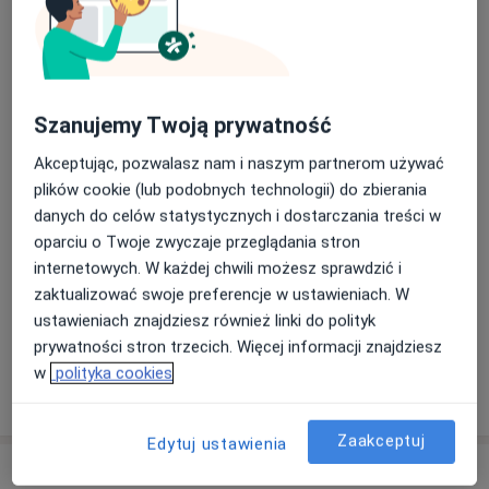
Szczegóły
Kwas hialuronowy - podanie dostawowe
Od 200 zł
Szczegóły
Szanujemy Twoją prywatność
Operacja palca zatrzaskującego
Akceptując, pozwalasz nam i naszym partnerom używać
1 200 zł
Szczegóły
plików cookie (lub podobnych technologii) do zbierania
danych do celów statystycznych i dostarczania treści w
oparciu o Twoje zwyczaje przeglądania stron
Operacja zespołu cieśni nadgarstka
internetowych. W każdej chwili możesz sprawdzić i
1 500 zł
Szczegóły
zaktualizować swoje preferencje w ustawieniach. W
ustawieniach znajdziesz również linki do polityk
+ 5 usług
prywatności stron trzecich. Więcej informacji znajdziesz
w
polityka cookies
W jaki sposób ustalane są ceny?
Zaakceptuj
Edytuj ustawienia
Adresy (2)