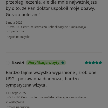
przebieg leczenia, ale dla mnie najważniejsze
było to, że Pan doktor uspokoił moje obawy.
Gorąco polecam!
6 maja 2025
•
OrtoUSG Centrum Leczniczo-Rehabilitacyjne
•
konsultacja
ortopedyczna
w opinii użytkownika Joanna
•
zgłoś nadużycie
Dawid
Weryfikacja wizyty
D
Bardzo fajnie wszystko wyjaśnione , zrobione
USG , postawiona diagnoza , bardzo
sympatyczna wizyta .
11 lutego 2025
•
OrtoUSG Centrum Leczniczo-Rehabilitacyjne
•
konsultacja
ortopedyczna
w opinii użytkownika Dawid
•
zgłoś nadużycie