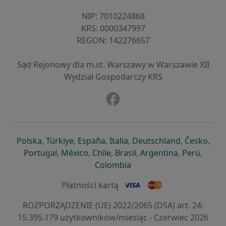
NIP: ⁠7010224868
KRS: ⁠0000347997
REGON: ⁠142276657
Sąd Rejonowy dla m.st. Warszawy w Warszawie XII
Wydział Gospodarczy KRS
Facebook
otwiera się w nowej karcie
otwiera się w nowej karcie
otwiera się w nowej karcie
otwiera się w nowej karcie
otwiera się w nowej karci
otwiera się
otwi
Polska
,
Türkiye
,
España
,
Italia
,
Deutschland
,
Česko
,
otwiera się w nowej karcie
otwiera się w nowej karcie
otwiera się w nowej karcie
otwiera się w nowej kar
otwiera się 
otwier
Portugal
,
México
,
Chile
,
Brasil
,
Argentina
,
Perú
,
otwiera się w nowej karc
Colombia
Płatności kartą
ROZPORZĄDZENIE (UE) 2022/2065 (DSA) art. 24:
15.395.179 użytkowników/miesiąc - Czerwiec 2026