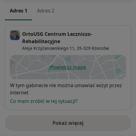
Adres 1
Adres 2
OrtoUSG Centrum Leczniczo-
Rehabilitacyjne
Aleja Krzyżanowskiego 11,
35-329
Rzeszów
Powiększ mapę
otwiera się w nowej karcie
Dostępność
W tym gabinecie nie można umawiać wizyt przez
internet
Co mam zrobić w tej sytuacji?
Pokaż więcej
o adresie