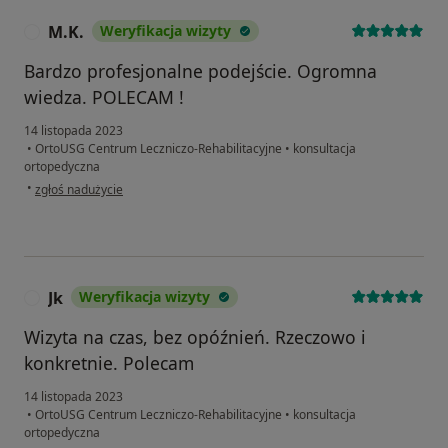
M.K.
Weryfikacja wizyty
M
Bardzo profesjonalne podejście. Ogromna
wiedza. POLECAM !
14 listopada 2023
•
OrtoUSG Centrum Leczniczo-Rehabilitacyjne
•
konsultacja
ortopedyczna
w opinii użytkownika M.K.
•
zgłoś nadużycie
Jk
Weryfikacja wizyty
J
Wizyta na czas, bez opóźnień. Rzeczowo i
konkretnie. Polecam
14 listopada 2023
•
OrtoUSG Centrum Leczniczo-Rehabilitacyjne
•
konsultacja
ortopedyczna