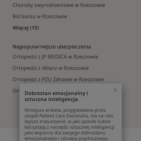
Choroby zwyrodnieniowe w Rzeszowie
Ból barku w Rzeszowie
Więcej (15)
Więcej w kategorii: Najczęście leczone chorob
Najpopularniejsze ubezpieczenia
Ortopedzi z JP MEDICA w Rzeszowie
Ortopedzi z Allianz w Rzeszowie
Ortopedzi z PZU Zdrowie w Rzeszowie
Ortopedzi z NFZ w Rzeszowie
Dobrostan emocjonalny i
sztuczna inteligencja
Niniejsza ankieta, przygotowana przez
zespół Patient Care Doctoralia, ma na celu
lepsze zrozumienie, w jaki sposób ludzie
korzystają z narzędzi sztucznej inteligencji
jako wsparcia dla swojego dobrostanu
Serwis
emocjonalnego i zdrowia psychicznego.