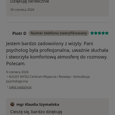
Dziękuję serdecznie
30 czerwca 2026
Piotr D
Numer telefonu zweryfikowany
P
Jestem bardzo zadowolony z wizyty. Pani
psycholog była profesjonalna, uważnie słuchała
i stworzyła komfortową atmosferę do rozmowy.
Polecam.
9 czerwca 2026
•
KULISY MYŚLI Centrum Wsparcia i Rozwoju
•
Konsultacja
psychologiczna
w opinii użytkownika Piotr D
•
zgłoś nadużycie
mgr Klaudia Szymańska
Cieszę się, bardzo dziękuję