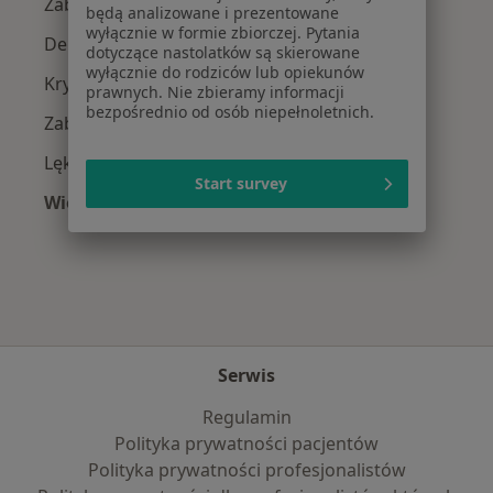
Zaburzenia emocjonalne w Radomiu
będą analizowane i prezentowane
wyłącznie w formie zbiorczej. Pytania
Depresja w Radomiu
dotyczące nastolatków są skierowane
wyłącznie do rodziców lub opiekunów
Kryzys emocjonalny w Radomiu
prawnych. Nie zbieramy informacji
bezpośrednio od osób niepełnoletnich.
Zaburzenia nastroju w Radomiu
Lęki w Radomiu
Start survey
Więcej (15)
Więcej w kategorii: Najczęście leczone chorob
Serwis
Regulamin
Polityka prywatności pacjentów
Polityka prywatności profesjonalistów