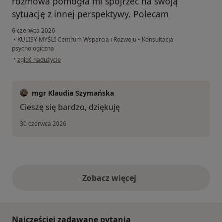
rozmowa pomogła mi spojrzeć na swoją
sytuację z innej perspektywy. Polecam
6 czerwca 2026
•
KULISY MYŚLI Centrum Wsparcia i Rozwoju
•
Konsultacja
psychologiczna
w opinii użytkownika Katarzyna K.
•
zgłoś nadużycie
mgr Klaudia Szymańska
Cieszę się bardzo, dziękuję
30 czerwca 2026
Zobacz więcej
opinie powyżej
Najczęściej zadawane pytania