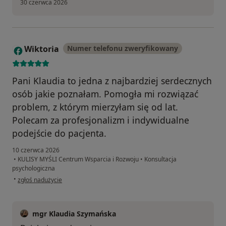
30 czerwca 2026
Wiktoria
Numer telefonu zweryfikowany
W
Pani Klaudia to jedna z najbardziej serdecznych
osób jakie poznałam. Pomogła mi rozwiązać
problem, z którym mierzyłam się od lat.
Polecam za profesjonalizm i indywidualne
podejście do pacjenta.
10 czerwca 2026
•
KULISY MYŚLI Centrum Wsparcia i Rozwoju
•
Konsultacja
psychologiczna
w opinii użytkownika Wiktoria
•
zgłoś nadużycie
mgr Klaudia Szymańska