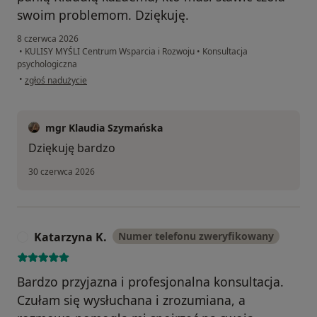
swoim problemom. Dziękuję.
8 czerwca 2026
•
KULISY MYŚLI Centrum Wsparcia i Rozwoju
•
Konsultacja
psychologiczna
w opinii użytkownika Agnieszka
•
zgłoś nadużycie
mgr Klaudia Szymańska
Dziękuję bardzo
30 czerwca 2026
Katarzyna K.
Numer telefonu zweryfikowany
K
Bardzo przyjazna i profesjonalna konsultacja.
Czułam się wysłuchana i zrozumiana, a