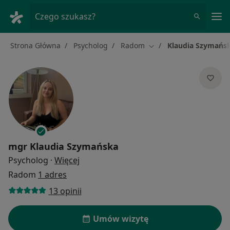
Me
Czego szukasz?
Strona Główna
Psycholog
Radom
Klaudia Szymańs
Zmień miasto
mgr
Klaudia Szymańska
O specjalizacjach
Psycholog
·
Więcej
Radom
1 adres
13 opinii
Umów wizytę