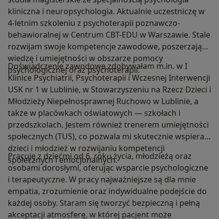
kliniczna i neuropsychologia. Aktualnie uczestniczę w
4-letnim szkoleniu z psychoterapii poznawczo-
behawioralnej w Centrum CBT-EDU w Warszawie. Stale
rozwijam swoje kompetencje zawodowe, poszerzając
wiedzę i umiejętności w obszarze pomocy
Doświadczenie zawodowe zdobywałam m.in. w I
psychologicznej oraz psychoterapii.
Klinice Psychiatrii, Psychoterapii i Wczesnej Interwencji
USK nr 1 w Lublinie, w Stowarzyszeniu na Rzecz Dzieci i
Młodzieży Niepełnosprawnej Ruchowo w Lublinie, a
także w placówkach oświatowych — szkołach i
przedszkolach. Jestem również trenerem umiejętności
społecznych (TUS), co pozwala mi skutecznie wspierać
dzieci i młodzież w rozwijaniu kompetencji
Pracuję z dziećmi od 6. roku życia, młodzieżą oraz
społecznych i emocjonalnych.
osobami dorosłymi, oferując wsparcie psychologiczne
i terapeutyczne. W pracy najważniejsze są dla mnie
empatia, zrozumienie oraz indywidualne podejście do
każdej osoby. Staram się tworzyć bezpieczną i pełną
akceptacji atmosferę, w której pacjent może