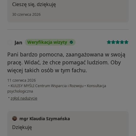
Cieszę się, dziękuję
30 czerwca 2026
Jan
Weryfikacja wizyty
J
Pani bardzo pomocna, zaangażowana w swoją
pracę. Widać, że chce pomagać ludziom. Oby
więcej takich osób w tym fachu.
11 czerwca 2026
•
KULISY MYŚLI Centrum Wsparcia i Rozwoju
•
Konsultacja
psychologiczna
w opinii użytkownika Jan
•
zgłoś nadużycie
mgr Klaudia Szymańska
Dziękuję