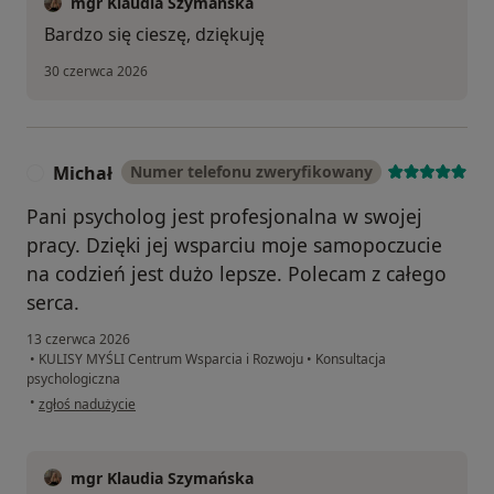
mgr Klaudia Szymańska
Bardzo się cieszę, dziękuję
30 czerwca 2026
Michał
Numer telefonu zweryfikowany
M
Pani psycholog jest profesjonalna w swojej
pracy. Dzięki jej wsparciu moje samopoczucie
na codzień jest dużo lepsze. Polecam z całego
serca.
13 czerwca 2026
•
KULISY MYŚLI Centrum Wsparcia i Rozwoju
•
Konsultacja
psychologiczna
w opinii użytkownika Michał
•
zgłoś nadużycie
mgr Klaudia Szymańska