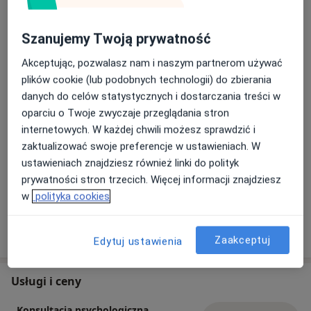
Rodzaje konsultacji
Stacjonarne
Zobacz lokalizacje (1)
Szanujemy Twoją prywatność
Zdjęcia i filmy
Akceptując, pozwalasz nam i naszym partnerom używać
plików cookie (lub podobnych technologii) do zbierania
danych do celów statystycznych i dostarczania treści w
oparciu o Twoje zwyczaje przeglądania stron
internetowych. W każdej chwili możesz sprawdzić i
zaktualizować swoje preferencje w ustawieniach. W
ustawieniach znajdziesz również linki do polityk
prywatności stron trzecich. Więcej informacji znajdziesz
Zobacz galerię (3)
w
polityka cookies
Pokaż więcej
o doświadczeniu
Zaakceptuj
Edytuj ustawienia
Usługi i ceny
Konsultacja psychologiczna