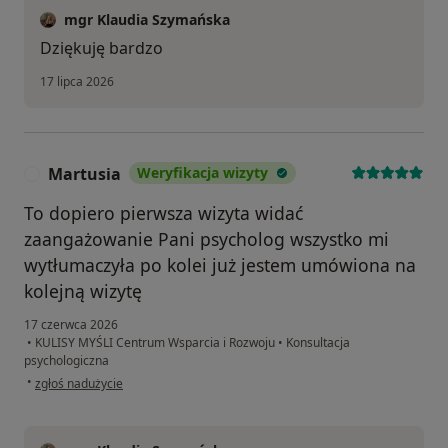
mgr Klaudia Szymańska
Dziękuję bardzo
17 lipca 2026
Martusia
Weryfikacja wizyty
M
To dopiero pierwsza wizyta widać
zaangażowanie Pani psycholog wszystko mi
wytłumaczyła po kolei już jestem umówiona na
kolejną wizytę
17 czerwca 2026
•
KULISY MYŚLI Centrum Wsparcia i Rozwoju
•
Konsultacja
psychologiczna
w opinii użytkownika Martusia
•
zgłoś nadużycie