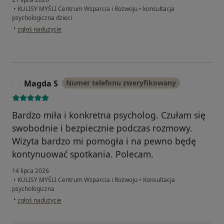
•
KULISY MYŚLI Centrum Wsparcia i Rozwoju
•
konsultacja
psychologiczna dzieci
w opinii użytkownika KG
•
zgłoś nadużycie
Magda S
Numer telefonu zweryfikowany
M
Bardzo miła i konkretna psycholog. Czułam się
swobodnie i bezpiecznie podczas rozmowy.
Wizyta bardzo mi pomogła i na pewno będę
kontynuować spotkania. Polecam.
14 lipca 2026
•
KULISY MYŚLI Centrum Wsparcia i Rozwoju
•
Konsultacja
psychologiczna
w opinii użytkownika Magda S
•
zgłoś nadużycie