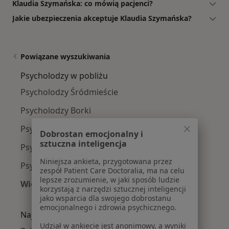
Klaudia Szymańska: co mówią pacjenci?
Jakie ubezpieczenia akceptuje Klaudia Szymańska?
Powiązane wyszukiwania
Psycholodzy w pobliżu
Psycholodzy Śródmieście
Psycholodzy Borki
Psycholodzy Glinice
Dobrostan emocjonalny i
sztuczna inteligencja
Psycholodzy Osiedle Xv-Lecia
Niniejsza ankieta, przygotowana przez
Psycholodzy Planty
zespół Patient Care Doctoralia, ma na celu
lepsze zrozumienie, w jaki sposób ludzie
Więcej (15)
korzystają z narzędzi sztucznej inteligencji
Więcej w kategorii: Psycholodzy w pobliżu
jako wsparcia dla swojego dobrostanu
emocjonalnego i zdrowia psychicznego.
Najczęście leczone choroby
Udział w ankiecie jest anonimowy, a wyniki