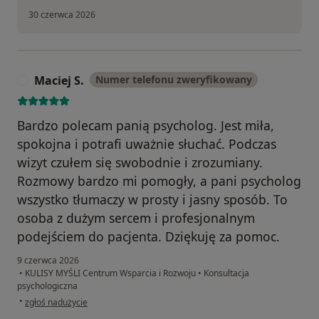
30 czerwca 2026
Maciej S.
Numer telefonu zweryfikowany
M
Bardzo polecam panią psycholog. Jest miła,
spokojna i potrafi uważnie słuchać. Podczas
wizyt czułem się swobodnie i zrozumiany.
Rozmowy bardzo mi pomogły, a pani psycholog
wszystko tłumaczy w prosty i jasny sposób. To
osoba z dużym sercem i profesjonalnym
podejściem do pacjenta. Dziękuję za pomoc.
9 czerwca 2026
•
KULISY MYŚLI Centrum Wsparcia i Rozwoju
•
Konsultacja
psychologiczna
w opinii użytkownika Maciej S.
•
zgłoś nadużycie