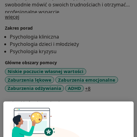
swobodnie mówić o swoich trudnościach i otrzymać
profesjonalne wsparcie.
O mnie
więcej
Zakres porad
Psychologia kliniczna
Psychologia dzieci i młodzieży
Psychologia kryzysu
Główne obszary pomocy
Niskie poczucie własnej wartości
Zaburzenia lękowe
Zaburzenia emocjonalne
a11y_sr_more_disea
Zaburzenia odżywiania
ADHD
+8
Pacjenci których przyjmuję
Dorośli
Dzieci w wieku od 6 lat (Tylko pod niektórymi
adresami)