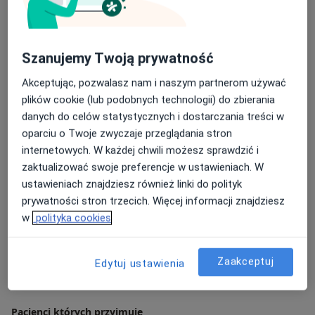
Lubelskim Jana Pawła II w Lublinie oraz studia
podyplomowe z przygotowania pedagogicznego do
zawodu nauczyciela psychologa na Akademii
Handlowej Nauk Stosowanych w Radomiu. Stale
Szanujemy Twoją prywatność
pogłębiam swoją wiedzę z zakresu poradnictwa
Akceptując, pozwalasz nam i naszym partnerom używać
psychologicznego oraz pomocy osobom w kryzysie.
plików cookie (lub podobnych technologii) do zbierania
Ukończyłam kurs z interwencji kryzysowej w Centrum
O mnie
więcej
danych do celów statystycznych i dostarczania treści w
Rozwoju Personalnego we Wrocławiu, a także
oparciu o Twoje zwyczaje przeglądania stron
certyfikowany kurs Treningu Umiejętności
Zakres porad
internetowych. W każdej chwili możesz sprawdzić i
Społecznych I i II stopnia w Eureka Centrum
Poradnictwo psychologiczne
zaktualizować swoje preferencje w ustawieniach. W
Kształcenia. Jestem również psychologiem szkolnym.
Psychologia kryzysu
ustawieniach znajdziesz również linki do polityk
Psychologia młodzieży
prywatności stron trzecich. Więcej informacji znajdziesz
Psychologia dorosłych
w
polityka cookies
Główne obszary pomocy
Kryzys
Kryzys emocjonalny
Kryzys życiowy
Zaakceptuj
Edytuj ustawienia
a11y_sr_more
Kryzys w związku
Kryzys zawodowy
+2
Pacjenci których przyjmuję