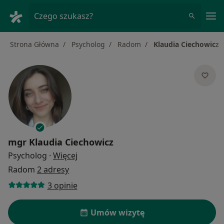
Me
Czego szukasz?
Strona Główna
Psycholog
Radom
Klaudia Ciechowicz
mgr
Klaudia Ciechowicz
O specjalizacjach
Psycholog
·
Więcej
Radom
2 adresy
3 opinie
Umów wizytę