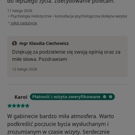
do lepszego życia. Zdecydowanie polecam.
11 lutego 2026
•
Psychologia Holistycznie
•
konsultacja psychologiczna (kolejna wizyta)
w opinii użytkownika M.
•
zgłoś nadużycie
mgr Klaudia Ciechowicz
Dziękuję za podzielenie się swoją opinią oraz za
miłe słowa. Pozdrawiam
12 lutego 2026
Karol
Płatność i wizyta zweryfikowane
K
W gabinecie bardzo miła atmosfera. Warto
podkreślić poczucie bycia wysłuchanym i
zrozumianym w czasie wizyty. Serdecznie