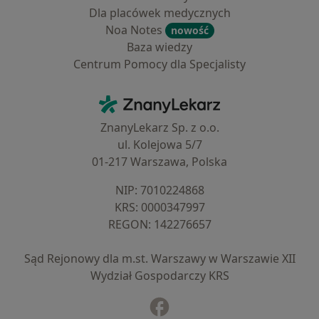
Dla placówek medycznych
Noa Notes
nowość
Baza wiedzy
Centrum Pomocy dla Specjalisty
Kontakt
ZnanyLekarz - Strona główna
ZnanyLekarz Sp. z o.o.
ul. Kolejowa 5/7
01-217 Warszawa, Polska
NIP: ⁠7010224868
KRS: ⁠0000347997
REGON: ⁠142276657
Sąd Rejonowy dla m.st. Warszawy w Warszawie XII
Wydział Gospodarczy KRS
Facebook
otwiera się w nowej karcie