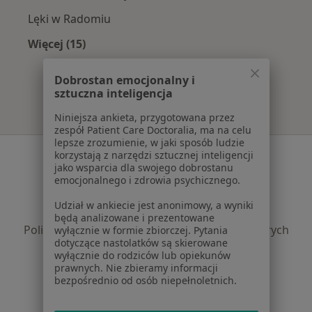
Lęki w Radomiu
Więcej (15)
Więcej w kategorii: Najczęście leczone chorob
Dobrostan emocjonalny i
sztuczna inteligencja
Niniejsza ankieta, przygotowana przez
zespół Patient Care Doctoralia, ma na celu
lepsze zrozumienie, w jaki sposób ludzie
Serwis
korzystają z narzędzi sztucznej inteligencji
jako wsparcia dla swojego dobrostanu
Regulamin
emocjonalnego i zdrowia psychicznego.
Polityka prywatności pacjentów
Udział w ankiecie jest anonimowy, a wyniki
Polityka prywatności profesjonalistów
będą analizowane i prezentowane
Polityka prywatności dla profesjonalistów, których
wyłącznie w formie zbiorczej. Pytania
dotyczące nastolatków są skierowane
dane pozyskaliśmy samodzielnie
wyłącznie do rodziców lub opiekunów
Polityka cookies
prawnych. Nie zbieramy informacji
Jak działają wyniki wyszukiwania
bezpośrednio od osób niepełnoletnich.
Dostępność