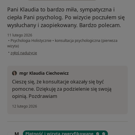
Pani Klaudia to bardzo miła, sympatyczna i
ciepła Pani psycholog. Po wizycie poczułem się
wysłuchany i zaopiekowany. Bardzo polecam.
11 lutego 2026
•
Psychologia Holistycznie
•
konsultacja psychologiczna (pierwsza
wizyta)
w opinii użytkownika K.B.
•
zgłoś nadużycie
mgr Klaudia Ciechowicz
Cieszę się, że konsultacje okazały się być
pomocne. Dziękuję za podzielenie się swoją
opinią. Pozdrawiam
12 lutego 2026
M.
Płatność i wizyta zweryfikowane
M