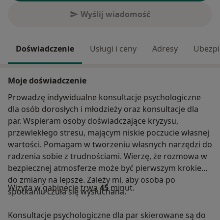
Wyślij wiadomość
Doświadczenie
Usługi i ceny
Adresy
Ubezpi
Moje doświadczenie
Prowadzę indywidualne konsultacje psychologiczne
dla osób dorosłych i młodzieży oraz konsultacje dla
par. Wspieram osoby doświadczające kryzysu,
przewlekłego stresu, mającym niskie poczucie własnej
wartości. Pomagam w tworzeniu własnych narzędzi do
radzenia sobie z trudnościami. Wierzę, że rozmowa w
bezpiecznej atmosferze może być pierwszym krokiem
do zmiany na lepsze. Zależy mi, aby osoba po
Wizyta w gabinecie trwa
45
minut.
spotkaniu czuła się wysłuchana.
Konsultacje psychologiczne dla par skierowane są do