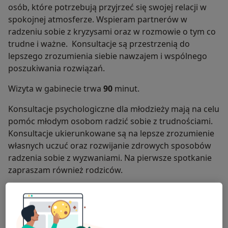
osób, które potrzebują przyjrzeć się swojej relacji w
spokojnej atmosferze. Wspieram partnerów w
radzeniu sobie z kryzysami oraz w rozmowie o tym co
trudne i ważne. Konsultacje są przestrzenią do
lepszego zrozumienia siebie nawzajem i wspólnego
poszukiwania rozwiązań.
Wizyta w gabinecie trwa
90
minut.
Konsultacje psychologiczne dla młodzieży mają na celu
pomóc młodym osobom radzić sobie z trudnościami.
Konsultacje ukierunkowane są na lepsze zrozumienie
własnych uczuć oraz rozwijanie zdrowych sposobów
radzenia sobie z wyzwaniami. Na pierwsze spotkanie
zapraszam również rodziców.
Wizyta w gabinecie trwa
45
minut.
Ukończyłam psychologię na Katolickim Uniwersytecie