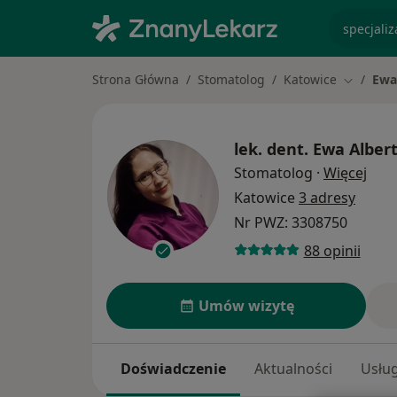
specjaliz
Strona Główna
Stomatolog
Katowice
Ewa
Zmień mi
lek. dent.
Ewa Alber
O sp
Stomatolog
·
Więcej
Katowice
3 adresy
Nr PWZ: 3308750
88 opinii
Umów wizytę
Doświadczenie
Aktualności
Usług