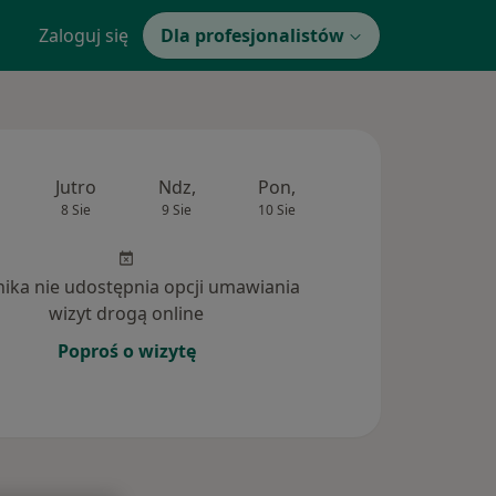
Zaloguj się
Dla profesjonalistów
Jutro
Ndz,
Pon,
Wt,
Śr,
8 Sie
9 Sie
10 Sie
11 Sie
12 Si
inika nie udostępnia opcji umawiania
wizyt drogą online
Poproś o wizytę