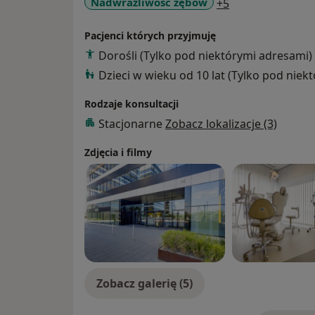
a11y_sr_more_d
Nadwrażliwość zębów
+5
- Algorytmy i protokoły postępowania w di
- Miejscowe stany nagłe w stomatologii i c
Pacjenci których przyjmuję
zębodołowego
Dorośli (Tylko pod niektórymi adresami)
- Estetyczna stomatologia adhezyjna - o
Dzieci w wieku od 10 lat (Tylko pod niek
- Trudne przypadki i powikłania w leczeni
- Stomatologia dziecięca
Rodzaje konsultacji
- Endodoncja - rozwiązanie trudnych prob
Stacjonarne
Zobacz lokalizacje (3)
retreatment
- Korony i mosty - od planowania do ceme
Zdjęcia i filmy
kostnej w leczeniu implantoprotetycznym
- Licówki porcelanowe - planowanie, prepar
- Nowoczesna endoprotetyka
- Techniki iniekcyjne przy bezpośrednic
- Inlay / onlay jako odbudowa zęba boczn
zgyzu
- Miateriały bioaktywne w stomatologii
- Czynniki wpływające na gojenie zmian w
Zobacz galerię (5)
- Bezklamrowe ruchome uzupełnienia prot
- Endo-problemy: diagnostyka kliniczna, ra