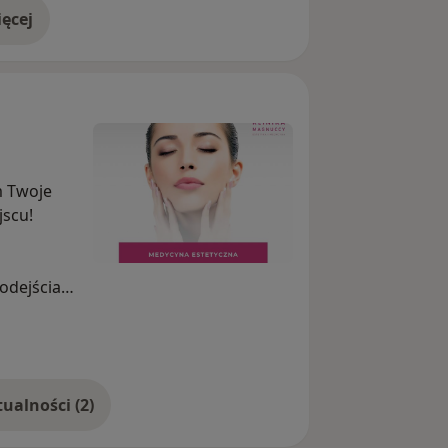
ęcej
czyć zęby martwe w jeden dzień
doświadczeniu
m Twoje
jscu!
dejścia
ką gamę
oks,
̇
Pokaż więcej aktualności (2)
które
j skórze.