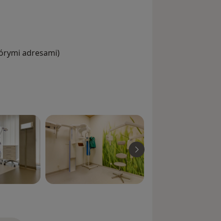
iseases
agnostyce i leczeniu stomatologicznym
hirurgia regeneracyjna wyrostka
dbudowa kompozytem zębów przednich
tórymi adresami)
u endodontycznym
lemów w leczeniu endodontycznym i
ntowania oraz odbudowa tkanki
acja, osadzanie
h odbudowach kompozytowych
ego oraz w kompleksowej przebudowie
 tkankach okołowierzchołkowych
etyczne
diologiczna & CBCT