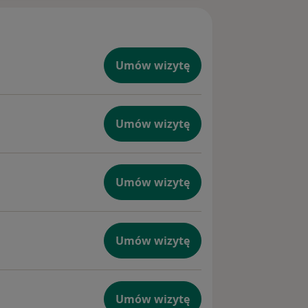
y zabieg
zpieczny i
Umów wizytę
ność
 Klinika
e.
Umów wizytę
nsę na
ci
yj, jak
Umów wizytę
owice
Umów wizytę
Umów wizytę