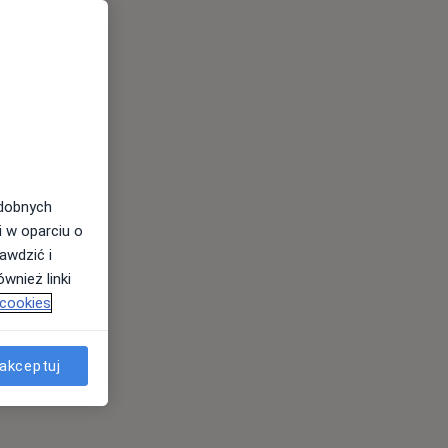
odobnych
i w oparciu o
awdzić i
wnież linki
 cookies
akceptuj