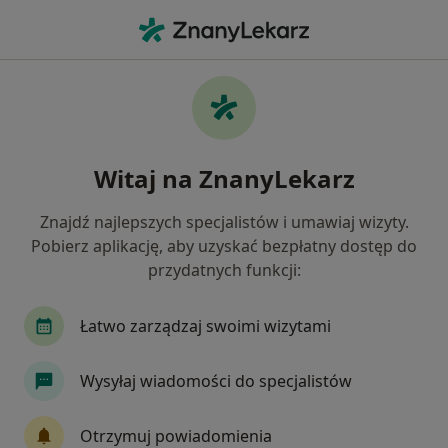
Me
Protetyk Stomatologiczny • Katowice, śląskie
Filtry
Ubezpieczenie:
Allianz
20 polecanych protetyków
Witaj na ZnanyLekarz
stomatologicznych w Katowicach z Allianz
Jak działają wyniki wyszukiwania
Znajdź najlepszych specjalistów i umawiaj wizyty.
Pobierz aplikację, aby uzyskać bezpłatny dostęp do
przydatnych funkcji:
Łatwo zarządzaj swoimi wizytami
Wysyłaj wiadomości do specjalistów
lek. dent. Renata Przytuła-Wypych
Otrzymuj powiadomienia
·
Protetyk stomatologiczny, Stomatolog, Stomatolog dziecięcy