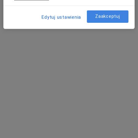
Zaakceptuj
Edytuj ustawienia
Rewadent Centrum Stomatologii
Estetycznej
·
Więcej
Protetyka, Stomatologia, Stomatologia dziecięca
60 opinii
Adres 1
Adres 2
Adres 3
Karłowicza 11A, Katowice
•
Mapa
Wypełnienie kompozytowe
od 370 zł
Pokaż więcej usług
lek. dent. Renata
Przytuła-Wypych
stomatolog