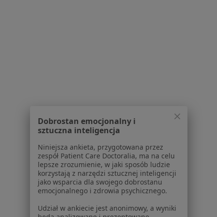
Placówki medyczne
Pytania i odpowiedzi
Usługi i zabiegi
Choroby
Pomoc
Aplikacje mobilne
Blog dla pacjentów
Dla profesjonalistów
Cennik
Dobrostan emocjonalny i
Dla lekarzy
sztuczna inteligencja
Dla placówek medycznych
Niniejsza ankieta, przygotowana przez
Noa Notes
nowość
zespół Patient Care Doctoralia, ma na celu
Baza wiedzy
lepsze zrozumienie, w jaki sposób ludzie
Centrum Pomocy dla Specjalisty
korzystają z narzędzi sztucznej inteligencji
jako wsparcia dla swojego dobrostanu
Kontakt
emocjonalnego i zdrowia psychicznego.
ZnanyLekarz - Strona główna
Udział w ankiecie jest anonimowy, a wyniki
ZnanyLekarz Sp. z o.o.
będą analizowane i prezentowane