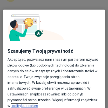
Więcej
58 opinii
Nasza średnia ocena na App Store to 4.9 i 4.1 na
Adres 1
Adres 2
Adres 3
Google Play Store
Karłowicza 11A, Katowice
•
Mapa
Rewadent Centrum Stomatologii Estetycznej
Akceptuje Allianz
Szanujemy Twoją prywatność
Implanty
od 3 800 zł
Akceptując, pozwalasz nam i naszym partnerom używać
Specjalista nie oferuje umawiania online pod tym adresem.
plików cookie (lub podobnych technologii) do zbierania
danych do celów statystycznych i dostarczania treści w
Poproś o wizytę
oparciu o Twoje zwyczaje przeglądania stron
internetowych. W każdej chwili możesz sprawdzić i
zaktualizować swoje preferencje w ustawieniach. W
ustawieniach znajdziesz również linki do polityk
prywatności stron trzecich. Więcej informacji znajdziesz
w
polityka cookies