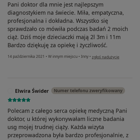
Pani doktor dla mnie jest najlepszym
diagnostykiem na świecie. Miła, empatyczna,
profesjonalna i dokładna. Wszystko się
sprawdzało co mówiła podczas badań 2 moich
ciąż. Dziś moje dzieciaczki mają 2l 3m i 11m
Bardzo dziękuję za opiekę i życzliwość.
w opinii użytkownika Anna G
14 października 2021
•
W innym miejscu
•
Inny
•
zgłoś nadużycie
Elwira Świder
Numer telefonu zweryfikowany
E
Polecam z całego serca opiekę medyczną Pani
doktor, u której wykonywałam liczne badania
usg mojej trudnej ciąży. Każda wizyta
przeprowadzona była bardzo profesjonalnie, z