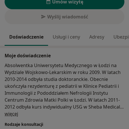
Umów wizytę
Wyślij wiadomość
Doświadczenie
Usługi i ceny
Adresy
Ubezpi
Moje doświadczenie
Absolwentka Uniwersytetu Medycznego w Łodzi na
Wydziale Wojskowo-Lekarskim w roku 2009. W latach
2010-2014 odbyła studia doktoranckie. Obecnie
ukończyła rezydenturę z pediatrii w Klinice Pediatrii i
Immunologii z Pododdziałem Nefrologii Instytu
Centrum Zdrowia Matki Polki w Łodzi. W latach 2011-
2012 odbyła kurs indywidualny USG w Sheba Medical
O mnie
Center w Izraelu. Od 2014 ultrasonigrafista i
więcej
echokardiografista w Zakładzie Kardiologii Prenatalnej
Rodzaje konsultacji
ICZMP w Łodzi. Brała udział w wielu warsztatach