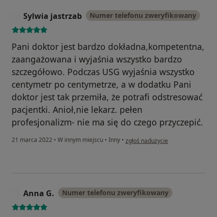
Sylwia jastrzab
Numer telefonu zweryfikowany
S
Pani doktor jest bardzo dokładna,kompetentna,
zaangażowana i wyjaśnia wszystko bardzo
szczegółowo. Podczas USG wyjaśnia wszystko
centymetr po centymetrze, a w dodatku Pani
doktor jest tak przemiła, że potrafi odstresować
pacjentki. Anioł,nie lekarz. pełen
profesjonalizm- nie ma się do czego przyczepić.
w opinii użytkownika Sylwia jastrz
21 marca 2022
•
W innym miejscu
•
Inny
•
zgłoś nadużycie
Anna G.
Numer telefonu zweryfikowany
A