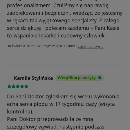
profesjonalizmem. Czuliśmy się naprawdę
zaopiekowani i bezpieczni, wiedząc, że jesteśmy
w rękach tak wyjątkowego specjalisty. Z całego
serca dziękuję i polecam każdemu – Pani Kasia
to wspaniała lekarka i cudowny człowiek.
w opinii użytkownika K.Gontkow
30 kwietnia 2025
•
W innym miejscu
•
Inny
•
zgłoś nadużycie
Kamila Stylińska
Weryfikacja wizyty
K
Do Pani Doktor zgłosiłam się wcelu wykonania
echa serca płodu w 17 tygodniu ciąży (wizyta
kontrolna).
Pani Doktor przeprowadziła ze mną
szczegółowy wywiad, następnie podczas