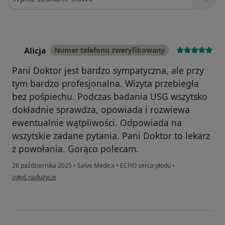
Alicja
Numer telefonu zweryfikowany
A
Pani Doktor jest bardzo sympatyczna, ale przy
tym bardzo profesjonalna. Wizyta przebiegła
bez pośpiechu. Podczas badania USG wszytsko
dokładnie sprawdza, opowiada i rozwiewa
ewentualnie wątpliwości. Odpowiada na
wszytskie zadane pytania. Pani Doktor to lekarz
z powołania. Gorąco polecam.
26 października 2025
•
Salve Medica
•
ECHO serca płodu
•
w opinii użytkownika Alicja
zgłoś nadużycie