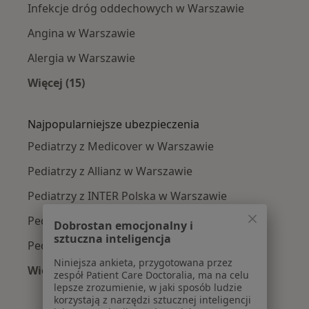
Infekcje dróg oddechowych w Warszawie
Angina w Warszawie
Alergia w Warszawie
Więcej (15)
Więcej w kategorii: Najczęście leczone chorob
Najpopularniejsze ubezpieczenia
Pediatrzy z Medicover w Warszawie
Pediatrzy z Allianz w Warszawie
Pediatrzy z INTER Polska w Warszawie
Pediatrzy z Signal Iduna w Warszawie
Dobrostan emocjonalny i
sztuczna inteligencja
Pediatrzy z Compensa w Warszawie
Niniejsza ankieta, przygotowana przez
Więcej (15)
zespół Patient Care Doctoralia, ma na celu
Więcej w kategorii: Najpopularniejsze ubezpi
lepsze zrozumienie, w jaki sposób ludzie
korzystają z narzędzi sztucznej inteligencji