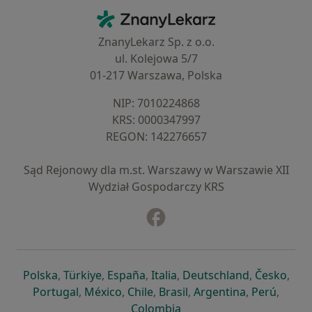
Kontakt
ZnanyLekarz - Strona główna
ZnanyLekarz Sp. z o.o.
ul. Kolejowa 5/7
01-217 Warszawa, Polska
NIP: ⁠7010224868
KRS: ⁠0000347997
REGON: ⁠142276657
Sąd Rejonowy dla m.st. Warszawy w Warszawie XII
Wydział Gospodarczy KRS
Facebook
otwiera się w nowej karcie
otwiera się w nowej karcie
otwiera się w nowej karcie
otwiera się w nowej karcie
otwiera się w nowej karci
otwiera się
otwi
Polska
,
Türkiye
,
España
,
Italia
,
Deutschland
,
Česko
,
otwiera się w nowej karcie
otwiera się w nowej karcie
otwiera się w nowej karcie
otwiera się w nowej kar
otwiera się 
otwier
Portugal
,
México
,
Chile
,
Brasil
,
Argentina
,
Perú
,
otwiera się w nowej karc
Colombia