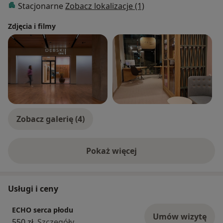
Stacjonarne
Zobacz lokalizacje (1)
ultrasonograficznych z zakresu pediatrii oraz
ultrasonografii płodowej, w zjazdach krajowych i
Zdjęcia i filmy
zagranicznych. Posiada certyfikaty Umiejętności
Badania Echo Serca Płodu PTU jak i Zaawansowany
Certyfikat Echokardiografii Płodu FMB - Uniwerystetu
Barcelona.
Zobacz galerię (4)
Pokaż więcej
o doświadczeniu
Usługi i ceny
ECHO serca płodu
Umów wizytę
550 zł
Szczegóły