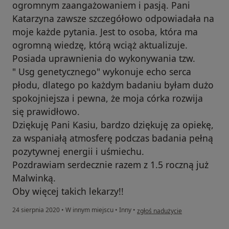
ogromnym zaangażowaniem i pasją. Pani
Katarzyna zawsze szczegółowo odpowiadała na
moje każde pytania. Jest to osoba, która ma
ogromną wiedzę, którą wciąż aktualizuje.
Posiada uprawnienia do wykonywania tzw.
" Usg genetycznego" wykonuje echo serca
płodu, dlatego po każdym badaniu byłam dużo
spokojniejsza i pewna, że moja córka rozwija
się prawidłowo.
Dziękuję Pani Kasiu, bardzo dziękuję za opiekę,
za wspaniałą atmosferę podczas badania pełną
pozytywnej energii i uśmiechu.
Pozdrawiam serdecznie razem z 1.5 roczną już
Malwinką.
Oby więcej takich lekarzy!!
w opinii użytkownika Elwira Świd
24 sierpnia 2020
•
W innym miejscu
•
Inny
•
zgłoś nadużycie