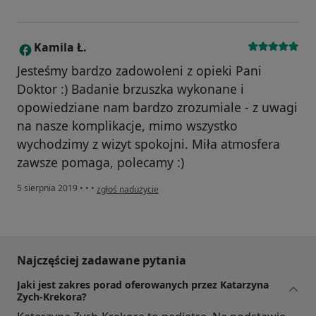
Kamila Ł.
K
Jesteśmy bardzo zadowoleni z opieki Pani
Doktor :) Badanie brzuszka wykonane i
opowiedziane nam bardzo zrozumiale - z uwagi
na nasze komplikacje, mimo wszystko
wychodzimy z wizyt spokojni. Miła atmosfera
zawsze pomaga, polecamy :)
w opinii użytkownika Kamila Ł.
5 sierpnia 2019
•
•
•
zgłoś nadużycie
Najczęściej zadawane pytania
Jaki jest zakres porad oferowanych przez Katarzyna
Zych-Krekora?