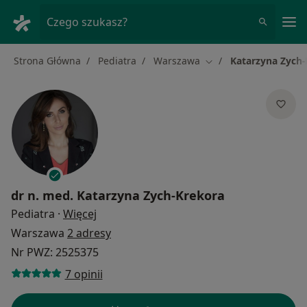
Me
Czego szukasz?
Strona Główna
Pediatra
Warszawa
Katarzyna Zych-
Zmień miasto
dr n. med.
Katarzyna Zych-Krekora
O specjalizacjach
Pediatra
·
Więcej
Warszawa
2 adresy
Nr PWZ: 2525375
7 opinii