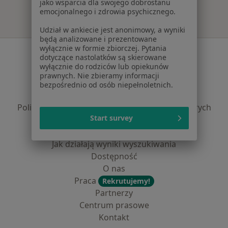
jako wsparcia dla swojego dobrostanu
emocjonalnego i zdrowia psychicznego.
Udział w ankiecie jest anonimowy, a wyniki
będą analizowane i prezentowane
wyłącznie w formie zbiorczej. Pytania
Serwis
dotyczące nastolatków są skierowane
wyłącznie do rodziców lub opiekunów
Regulamin
prawnych. Nie zbieramy informacji
Polityka prywatności pacjentów
bezpośrednio od osób niepełnoletnich.
Polityka prywatności profesjonalistów
Polityka prywatności dla profesjonalistów, których
Start survey
dane pozyskaliśmy samodzielnie
Polityka cookies
Jak działają wyniki wyszukiwania
Dostępność
O nas
Praca
Rekrutujemy!
Partnerzy
Centrum prasowe
Kontakt