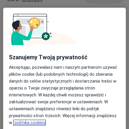
ECHO serca płodu ciąża mnoga
Umów wizytę
650 zł - 910 zł
Szczegóły
USG III trymestru
Umów wizytę
450 zł
Szczegóły
Szanujemy Twoją prywatność
Echo Serca Płodu (konsultacja +
Akceptując, pozwalasz nam i naszym partnerom używać
badanie echokardiograficzne serca
Umów wizytę
plików cookie (lub podobnych technologii) do zbierania
płodu)
730 zł
Szczegóły
danych do celów statystycznych i dostarczania treści w
oparciu o Twoje zwyczaje przeglądania stron
internetowych. W każdej chwili możesz sprawdzić i
Konsultacja diagnostyczna
zaktualizować swoje preferencje w ustawieniach. W
Szczegóły
ustawieniach znajdziesz również linki do polityk
prywatności stron trzecich. Więcej informacji znajdziesz
w
polityka cookies
W jaki sposób ustalane są ceny?