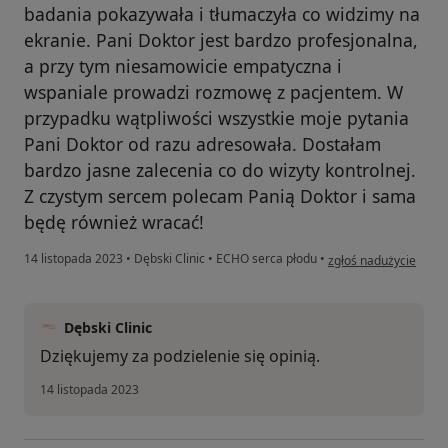
badania pokazywała i tłumaczyła co widzimy na
ekranie. Pani Doktor jest bardzo profesjonalna,
a przy tym niesamowicie empatyczna i
wspaniale prowadzi rozmowę z pacjentem. W
przypadku wątpliwości wszystkie moje pytania
Pani Doktor od razu adresowała. Dostałam
bardzo jasne zalecenia co do wizyty kontrolnej.
Z czystym sercem polecam Panią Doktor i sama
będę również wracać!
w opinii użytkownika 
14 listopada 2023
•
Dębski Clinic
•
ECHO serca płodu
•
zgłoś nadużycie
Dębski Clinic
Dziękujemy za podzielenie się opinią.
14 listopada 2023