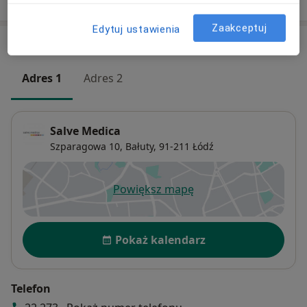
Zaakceptuj
Edytuj ustawienia
Adresy (2)
Adres 1
Adres 2
Salve Medica
Szparagowa 10,
Bałuty
, 91-211
Łódź
Powiększ mapę
otwiera się w nowej karcie
Dostępność
Pokaż kalendarz
Telefon