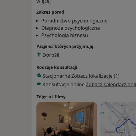
O mnie
więcej
psychicznych, poszukującymi rozwiązań i 
Zakres porad
obszarach życia.
Poradnictwo psychologiczne
Diagnoza psychologiczna
Psychologia biznesu
Pacjenci których przyjmuję
Dorośli
Rodzaje konsultacji
Stacjonarne
Zobacz lokalizacje (1)
Konsultacje online
Zobacz kalendarz onl
Zdjęcia i filmy