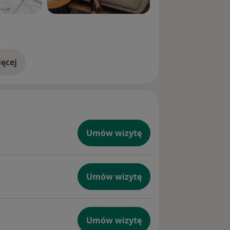
ęcej
doświadczeniu
Umów wizytę
Umów wizytę
Umów wizytę