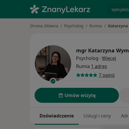
specjaliz
Strona Główna
Psycholog
Rumia
Katarzyn
mgr
Katarzyna Wym
O spec
Psycholog
·
Więcej
Rumia
1 adres
7 opinii
Umów wizytę
Doświadczenie
Usługi i ceny
Adr