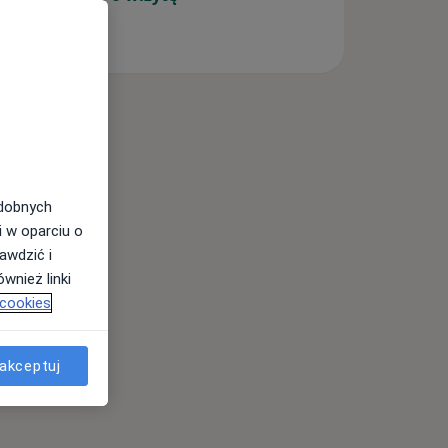
odobnych
i w oparciu o
awdzić i
wnież linki
 cookies
akceptuj