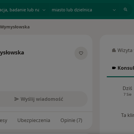
acja, badanie lub nazwisko
miasto lub dzielnica
a Wymysłowska
Wizyta
ysłowska
Wizyta w
jalizacjach
Konsul
Konsulta
Dziś
7 Sie
Wyślij wiadomość
Ta kl
esy
Ubezpieczenia
Opinie (7)