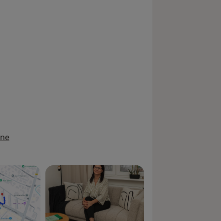
pozytywnej zmiany we wszystkich
ine