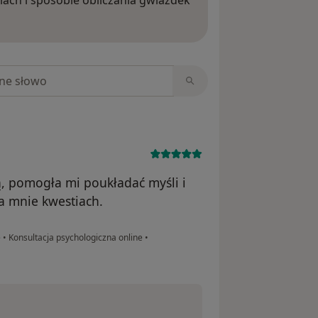
iach i sposobie obliczania gwiazdek
ięcej o opiniach
niach
ą, pomogła mi poukładać myśli i
a mnie kwestiach.
e
•
Konsultacja psychologiczna online
•