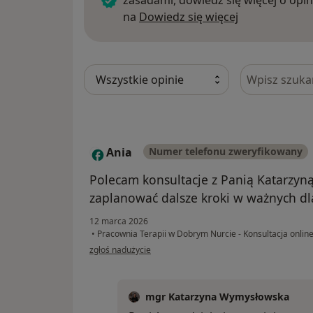
zasadami, dowiedz się więcej o opin
Dowiedz się w
na
Dowiedz się więcej
Szukaj w opi
Ania
Numer telefonu zweryfikowany
A
Polecam konsultacje z Panią Katarzyn
zaplanować dalsze kroki w ważnych dl
12 marca 2026
•
Pracownia Terapii w Dobrym Nurcie - Konsultacja onlin
w opinii użytkownika Ania
zgłoś nadużycie
mgr Katarzyna Wymysłowska