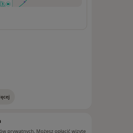
ęcej
adresie
h
ntów prywatnych. Możesz opłacić wizytę