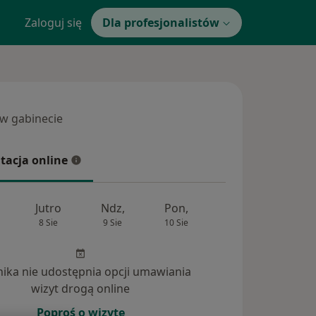
Zaloguj się
Dla profesjonalistów
 w gabinecie
 gabinecie
tacja online
cja online
Jutro
Ndz,
Pon,
Wt,
Śr,
8 Sie
9 Sie
10 Sie
11 Sie
12 Si
inika nie udostępnia opcji umawiania
wizyt drogą online
Poproś o wizytę