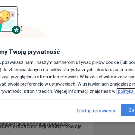
erapeutką w trakcie szkolenia,
ariery.
m nastrojem, lękiem, wysokim
 trudnymi sytuacjami życiowymi.
my Twoją prywatność
arciu o techniki poznawczo –
ocy profesjonalnych narzędzi i
, pozwalasz nam i naszym partnerom używać plików cookie (lub p
rzec zasoby wewnętrzne i
) do zbierania danych do celów statystycznych i dostarczania treśc
rzebne do podniesienia poziomu
zaje przeglądania stron internetowych. W każdej chwili możesz spr
kich obszarach. Poczucie
 Psychologia o specjalności klinicznej
wać swoje preferencje w ustawieniach. W ustawieniach znajdziesz ró
 relacji terapeutycznej, poszanowanie
uuję naukę w akredytowanej,
prywatności stron trzecich. Więcej informacji znajdziesz w
polityka
to dla mnie kluczowe kryteria
Behawioralnej pod kierownictwem dr
ety i cel działań terapeutycznych.
j na Uniwersytecie SWPS. Należę do
le online jak i w komfortowych
Za
Edytuj ustawienia
 i Behawioralnej. Praktyki zawodowe
 Szpitalu Psychiatrycznym im. prof.
swoją pracę poddaję superwizji.
rum Terapii Depresji w Gdyni. Swoje
i doświadczającymi kryzysów