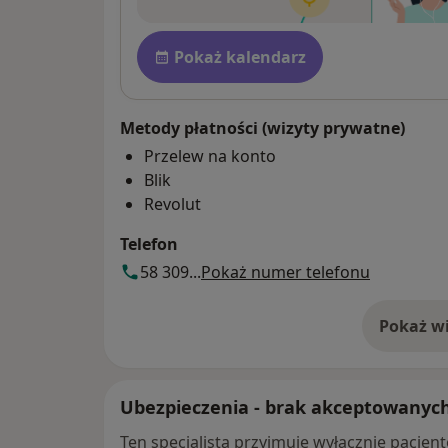
Dostępność
Pokaż kalendarz
Metody płatności (wizyty prywatne)
Przelew na konto
Blik
Revolut
Telefon
58 309...
Pokaż numer telefonu
Pokaż wi
o 
Ubezpieczenia - brak akceptowanyc
Ten specjalista przyjmuje wyłącznie pacje