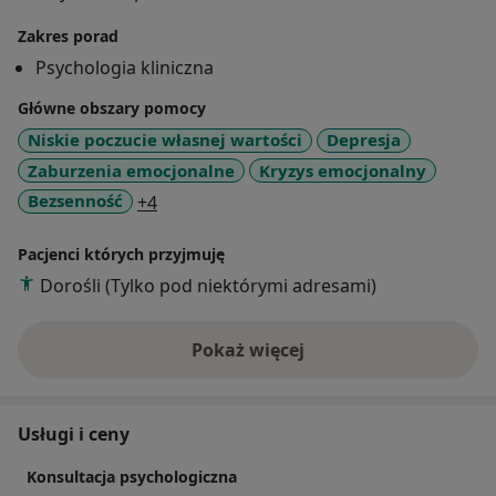
szkoleniach. Specjalizuję się w pracy z osobami w
Zakres porad
kryzysie, doświadczającymi lęku, straty, obniżenia
Psychologia kliniczna
nastroju i samooceny. W pracy korzystam głównie z
metod poznawczo-behawioralnych jednak
Główne obszary pomocy
dostosowuję narzędzia pracy do pacjentów. Włączam
Niskie poczucie własnej wartości
Depresja
do swojej pracy metody należące do trzeciej fali (ACT,
Zaburzenia emocjonalne
Kryzys emocjonalny
DBT). W pracy najważniejsze są dla mnie relacja
a11y_sr_more_diseases
Bezsenność
+4
terapeutyczna, szukanie nowych metod pomocowych
oraz indywidualne podejście do pacjenta.
Pacjenci których przyjmuję
Dorośli (Tylko pod niektórymi adresami)
Pokaż więcej
o doświadczeniu
Usługi i ceny
Konsultacja psychologiczna