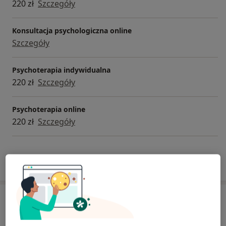
220 zł
Szczegóły
Konsultacja psychologiczna online
Szczegóły
Psychoterapia indywidualna
220 zł
Szczegóły
Psychoterapia online
220 zł
Szczegóły
W jaki sposób ustalane są ceny?
Adresy (2)
Adres
Online