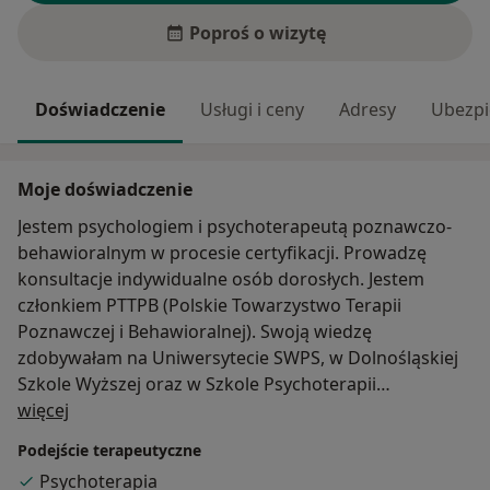
Poproś o wizytę
Doświadczenie
Usługi i ceny
Adresy
Ubezpi
Moje doświadczenie
Jestem psychologiem i psychoterapeutą poznawczo-
behawioralnym w procesie certyfikacji. Prowadzę
konsultacje indywidualne osób dorosłych. Jestem
członkiem PTTPB (Polskie Towarzystwo Terapii
Poznawczej i Behawioralnej). Swoją wiedzę
zdobywałam na Uniwersytecie SWPS, w Dolnośląskiej
Szkole Wyższej oraz w Szkole Psychoterapii
O mnie
Poznawczo-Behawioralnej Uniwersytetu SWPS pod
więcej
kierownictwem dr hab. Agnieszki Popiel i dr Ewy
Podejście terapeutyczne
Pragłowskiej. Stale rozwijam swoje umiejętności
Psychoterapia
uczestnicząc w licznych warsztatach, konferencjach i