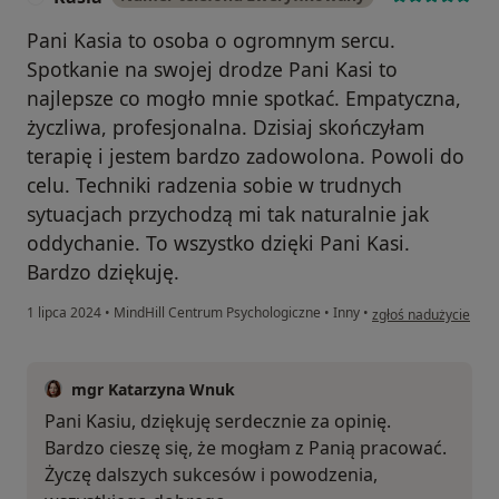
Pani Kasia to osoba o ogromnym sercu.
Spotkanie na swojej drodze Pani Kasi to
najlepsze co mogło mnie spotkać. Empatyczna,
życzliwa, profesjonalna. Dzisiaj skończyłam
terapię i jestem bardzo zadowolona. Powoli do
celu. Techniki radzenia sobie w trudnych
sytuacjach przychodzą mi tak naturalnie jak
oddychanie. To wszystko dzięki Pani Kasi.
Bardzo dziękuję.
w opinii użytkownika
1 lipca 2024
•
MindHill Centrum Psychologiczne
•
Inny
•
zgłoś nadużycie
mgr Katarzyna Wnuk
Pani Kasiu, dziękuję serdecznie za opinię.
Bardzo cieszę się, że mogłam z Panią pracować.
Życzę dalszych sukcesów i powodzenia,