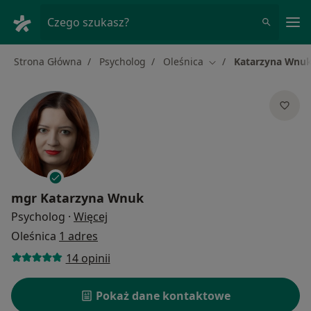
Me
Czego szukasz?
Strona Główna
Psycholog
Oleśnica
Katarzyna Wnu
Zmień miasto
mgr
Katarzyna Wnuk
O specjalizacjach
Psycholog
·
Więcej
Oleśnica
1 adres
14 opinii
Pokaż dane kontaktowe