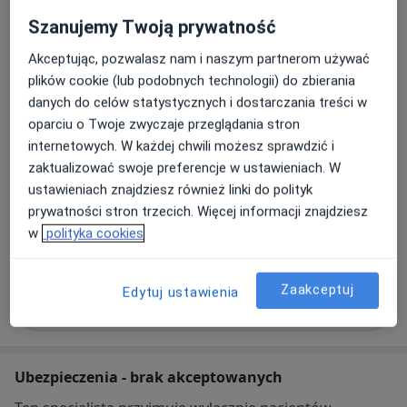
Szanujemy Twoją prywatność
Akceptując, pozwalasz nam i naszym partnerom używać
MindHill Centrum Psychologiczne
plików cookie (lub podobnych technologii) do zbierania
Mościckiego 4,
56-400
Oleśnica
danych do celów statystycznych i dostarczania treści w
oparciu o Twoje zwyczaje przeglądania stron
Powiększ mapę
internetowych. W każdej chwili możesz sprawdzić i
otwiera się w nowej karcie
zaktualizować swoje preferencje w ustawieniach. W
ustawieniach znajdziesz również linki do polityk
Dostępność
W tym gabinecie nie można umawiać wizyt przez
prywatności stron trzecich. Więcej informacji znajdziesz
internet
w
polityka cookies
Co mam zrobić w tej sytuacji?
Zaakceptuj
Edytuj ustawienia
Pokaż więcej
o adresie
Ubezpieczenia - brak akceptowanych