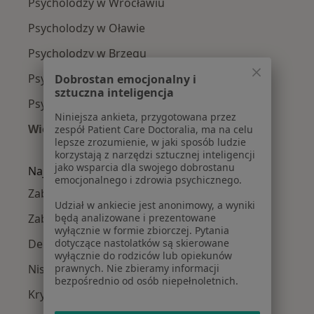
Psycholodzy w Wrocławiu
Psycholodzy w Oławie
Psycholodzy w Brzegu
Psycholodzy w Trzebnicy
Dobrostan emocjonalny i
sztuczna inteligencja
Psycholodzy w Jelczu-Laskowicach
Niniejsza ankieta, przygotowana przez
Więcej (14)
zespół Patient Care Doctoralia, ma na celu
lepsze zrozumienie, w jaki sposób ludzie
Więcej w kategorii: W pobliżu Oleśnicy
korzystają z narzędzi sztucznej inteligencji
jako wsparcia dla swojego dobrostanu
Najczęście leczone choroby
emocjonalnego i zdrowia psychicznego.
Zaburzenia lękowe w Oleśnicy
Udział w ankiecie jest anonimowy, a wyniki
Zaburzenia emocjonalne w Oleśnicy
będą analizowane i prezentowane
wyłącznie w formie zbiorczej. Pytania
Depresja w Oleśnicy
dotyczące nastolatków są skierowane
wyłącznie do rodziców lub opiekunów
Niskie poczucie własnej wartości w Oleśnicy
prawnych. Nie zbieramy informacji
bezpośrednio od osób niepełnoletnich.
Kryzys emocjonalny w Oleśnicy