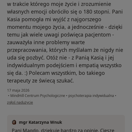
w trakcie którego moje życie i zrozumienie
własnych emocji obróciło się o 180 stopni. Pani
Kasia pomogła mi wyjść z najgorszego
momentu mojego życia, a jednocześnie - dzięki
temu jak wiele uwagi poświęca pacjentom -
zauważyła inne problemy warte
przepracowania, których myślałam że nigdy nie
uda się pozbyć. Otóż nie - z Panią Kasią i jej
indywidualnym podejściem i empatią wszystko
się da. :) Polecam wszystkim, bo takiego
terapeuty ze świecą szukać.
17 maja 2026
•
MindHill Centrum Psychologiczne
•
psychoterapia indywidualna
•
w opinii użytkownika Magda
zgłoś nadużycie
mgr Katarzyna Wnuk
Pani Magdo, dziękuję bardzo za opinię. Cieszę