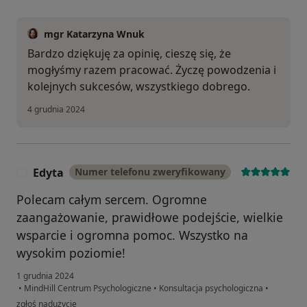
mgr Katarzyna Wnuk
Bardzo dziękuję za opinię, cieszę się, że
mogłyśmy razem pracować. Życzę powodzenia i
kolejnych sukcesów, wszystkiego dobrego.
4 grudnia 2024
Edyta
Numer telefonu zweryfikowany
E
Polecam całym sercem. Ogromne
zaangażowanie, prawidłowe podejście, wielkie
wsparcie i ogromna pomoc. Wszystko na
wysokim poziomie!
1 grudnia 2024
•
MindHill Centrum Psychologiczne
•
Konsultacja psychologiczna
•
w opinii użytkownika Edyta
zgłoś nadużycie