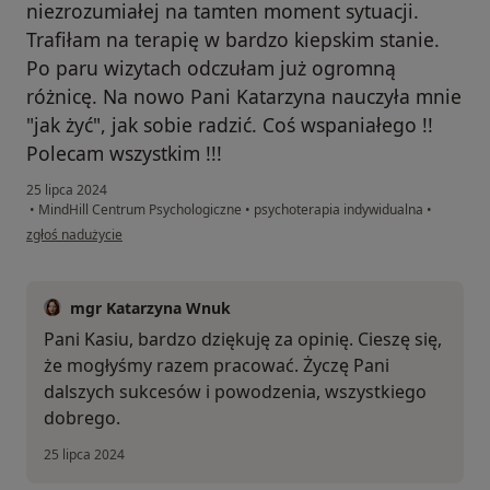
niezrozumiałej na tamten moment sytuacji.
Trafiłam na terapię w bardzo kiepskim stanie.
Po paru wizytach odczułam już ogromną
różnicę. Na nowo Pani Katarzyna nauczyła mnie
"jak żyć", jak sobie radzić. Coś wspaniałego !!
Polecam wszystkim !!!
25 lipca 2024
•
MindHill Centrum Psychologiczne
•
psychoterapia indywidualna
•
w opinii użytkownika Katarzyna BW
zgłoś nadużycie
mgr Katarzyna Wnuk
Pani Kasiu, bardzo dziękuję za opinię. Cieszę się,
że mogłyśmy razem pracować. Życzę Pani
dalszych sukcesów i powodzenia, wszystkiego
dobrego.
25 lipca 2024