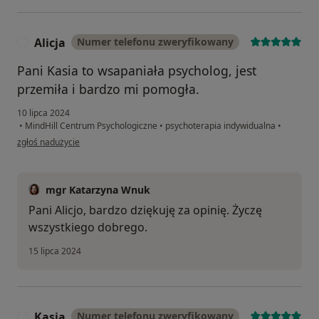
Alicja
Numer telefonu zweryfikowany
A
Pani Kasia to wsapaniała psycholog, jest
przemiła i bardzo mi pomogła.
10 lipca 2024
•
MindHill Centrum Psychologiczne
•
psychoterapia indywidualna
•
w opinii użytkownika Alicja
zgłoś nadużycie
mgr Katarzyna Wnuk
Pani Alicjo, bardzo dziękuję za opinię. Życzę
wszystkiego dobrego.
15 lipca 2024
Kasia
Numer telefonu zweryfikowany
K