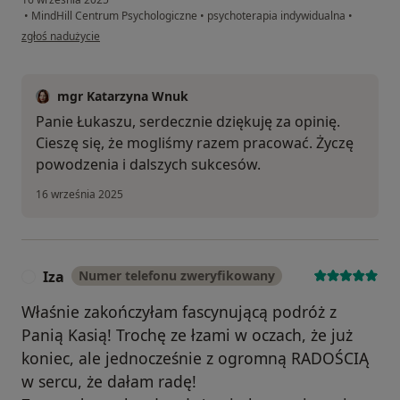
•
MindHill Centrum Psychologiczne
•
psychoterapia indywidualna
•
w opinii użytkownika Łukasz
zgłoś nadużycie
mgr Katarzyna Wnuk
Panie Łukaszu, serdecznie dziękuję za opinię.
Cieszę się, że mogliśmy razem pracować. Życzę
powodzenia i dalszych sukcesów.
16 września 2025
Iza
Numer telefonu zweryfikowany
I
Właśnie zakończyłam fascynującą podróż z
Panią Kasią! Trochę ze łzami w oczach, że już
koniec, ale jednocześnie z ogromną RADOŚCIĄ
w sercu, że dałam radę!