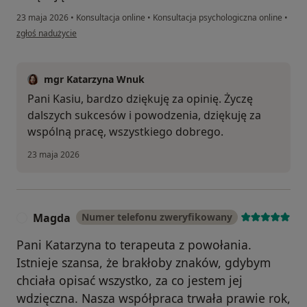
23 maja 2026
•
Konsultacja online
•
Konsultacja psychologiczna online
•
w opinii użytkownika Katarzyna
zgłoś nadużycie
mgr Katarzyna Wnuk
Pani Kasiu, bardzo dziękuję za opinię. Życzę
dalszych sukcesów i powodzenia, dziękuję za
wspólną pracę, wszystkiego dobrego.
23 maja 2026
Magda
Numer telefonu zweryfikowany
M
Pani Katarzyna to terapeuta z powołania.
Istnieje szansa, że brakłoby znaków, gdybym
chciała opisać wszystko, za co jestem jej
wdzięczna. Nasza współpraca trwała prawie rok,