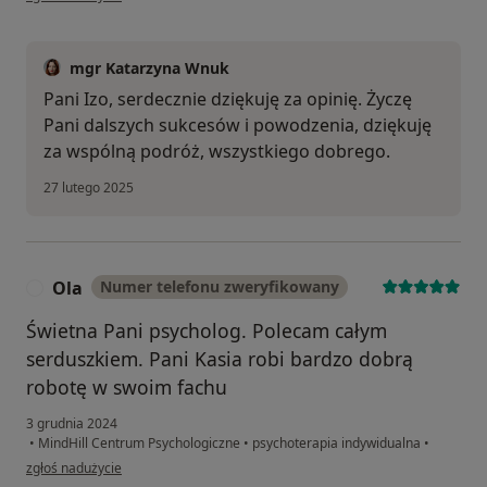
mgr Katarzyna Wnuk
Pani Izo, serdecznie dziękuję za opinię. Życzę
Pani dalszych sukcesów i powodzenia, dziękuję
za wspólną podróż, wszystkiego dobrego.
27 lutego 2025
Ola
Numer telefonu zweryfikowany
O
Świetna Pani psycholog. Polecam całym
serduszkiem. Pani Kasia robi bardzo dobrą
robotę w swoim fachu
3 grudnia 2024
•
MindHill Centrum Psychologiczne
•
psychoterapia indywidualna
•
w opinii użytkownika Ola
zgłoś nadużycie