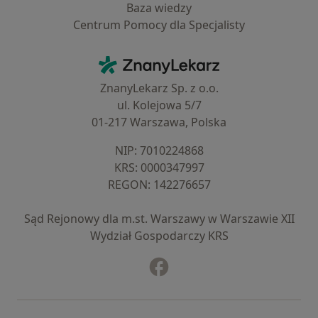
Baza wiedzy
Centrum Pomocy dla Specjalisty
Kontakt
ZnanyLekarz - Strona główna
ZnanyLekarz Sp. z o.o.
ul. Kolejowa 5/7
01-217 Warszawa, Polska
NIP: ⁠7010224868
KRS: ⁠0000347997
REGON: ⁠142276657
Sąd Rejonowy dla m.st. Warszawy w Warszawie XII
Wydział Gospodarczy KRS
Facebook
otwiera się w nowej karcie