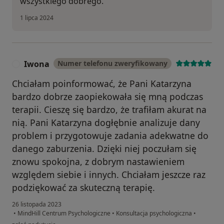
wszystkiego dobrego.
1 lipca 2024
Iwona
Numer telefonu zweryfikowany
I
Chciałam poinformować, że Pani Katarzyna
bardzo dobrze zaopiekowała się mną podczas
terapii. Cieszę się bardzo, że trafiłam akurat na
nią. Pani Katarzyna dogłębnie analizuje dany
problem i przygotowuje zadania adekwatne do
danego zaburzenia. Dzięki niej poczułam się
znowu spokojna, z dobrym nastawieniem
względem siebie i innych. Chciałam jeszcze raz
podziękować za skuteczną terapię.
26 listopada 2023
•
MindHill Centrum Psychologiczne
•
Konsultacja psychologiczna
•
w opinii użytkownika Iwona