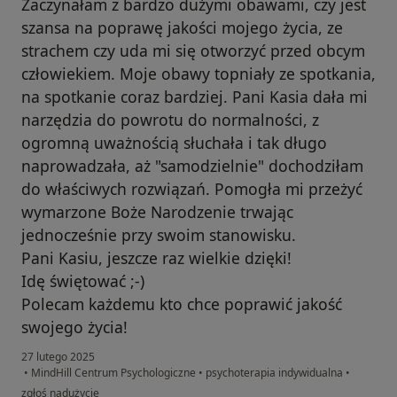
Zaczynałam z bardzo dużymi obawami, czy jest
szansa na poprawę jakości mojego życia, ze
strachem czy uda mi się otworzyć przed obcym
człowiekiem. Moje obawy topniały ze spotkania,
na spotkanie coraz bardziej. Pani Kasia dała mi
narzędzia do powrotu do normalności, z
ogromną uważnością słuchała i tak długo
naprowadzała, aż "samodzielnie" dochodziłam
do właściwych rozwiązań. Pomogła mi przeżyć
wymarzone Boże Narodzenie trwając
jednocześnie przy swoim stanowisku.
Pani Kasiu, jeszcze raz wielkie dzięki!
Idę świętować ;-)
Polecam każdemu kto chce poprawić jakość
swojego życia!
27 lutego 2025
•
MindHill Centrum Psychologiczne
•
psychoterapia indywidualna
•
w opinii użytkownika Iza
zgłoś nadużycie