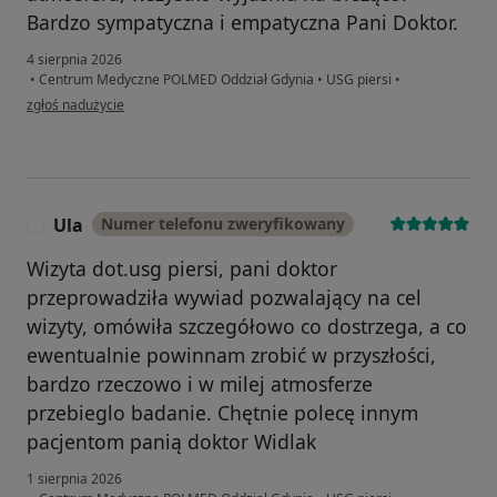
Bardzo sympatyczna i empatyczna Pani Doktor.
4 sierpnia 2026
•
Centrum Medyczne POLMED Oddział Gdynia
•
USG piersi
•
w opinii użytkownika W
zgłoś nadużycie
Ula
Numer telefonu zweryfikowany
U
Wizyta dot.usg piersi, pani doktor
przeprowadziła wywiad pozwalający na cel
wizyty, omówiła szczegółowo co dostrzega, a co
ewentualnie powinnam zrobić w przyszłości,
bardzo rzeczowo i w milej atmosferze
przebieglo badanie. Chętnie polecę innym
pacjentom panią doktor Widlak
1 sierpnia 2026