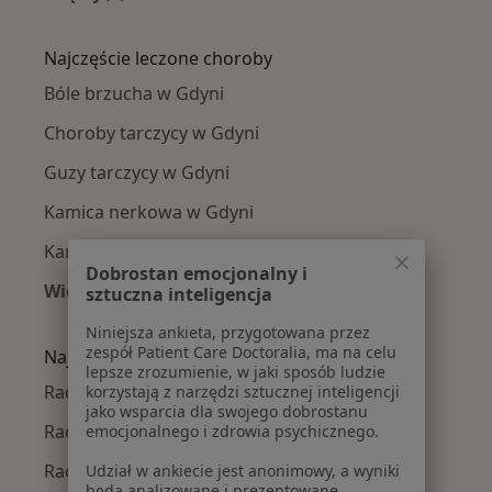
Więcej w kategorii: Radiolodzy w pobliżu
Najczęście leczone choroby
Bóle brzucha w Gdyni
Choroby tarczycy w Gdyni
Guzy tarczycy w Gdyni
Kamica nerkowa w Gdyni
Kamica żółciowa w Gdyni
Dobrostan emocjonalny i
Więcej (15)
sztuczna inteligencja
Więcej w kategorii: Najczęście leczone chorob
Niniejsza ankieta, przygotowana przez
zespół Patient Care Doctoralia, ma na celu
Najpopularniejsze ubezpieczenia
lepsze zrozumienie, w jaki sposób ludzie
Radiolodzy z Medicover w Gdyni
korzystają z narzędzi sztucznej inteligencji
jako wsparcia dla swojego dobrostanu
Radiolodzy z TU Zdrowie w Gdyni
emocjonalnego i zdrowia psychicznego.
Radiolodzy z Allianz w Gdyni
Udział w ankiecie jest anonimowy, a wyniki
będą analizowane i prezentowane