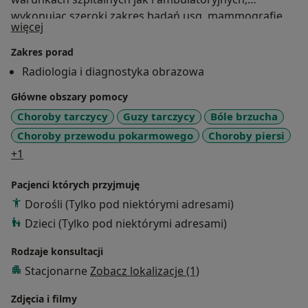
wykonując szeroki zakres badań usg, mammografię,
O mnie
więcej
zdjęcia rtg, tomografię komputerową. W kręgu
szczególnych zainteresowań zawodowych jest
Zakres porad
diagnostyka w zakresie chorób piersi i schorzeń
Radiologia i diagnostyka obrazowa
onkologicznych. Bada dorosłych i dzieci w każdym
Główne obszary pomocy
wieku.
Choroby tarczycy
Guzy tarczycy
Bóle brzucha
Choroby przewodu pokarmowego
Choroby piersi
a11y_sr_more_diseases
+1
Pacjenci których przyjmuję
Dorośli (Tylko pod niektórymi adresami)
Dzieci (Tylko pod niektórymi adresami)
Rodzaje konsultacji
Stacjonarne
Zobacz lokalizacje (1)
Zdjęcia i filmy