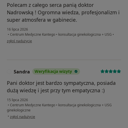
Polecam z całego serca panią doktor
Nadrowską ! Ogromna wiedza, profesjonalizm i
super atmosfera w gabinecie.
16 lipca 2026
•
Centrum Medyczne Kantego
•
konsultacja ginekologiczna + USG
•
w opinii użytkownika Monika
zgłoś nadużycie
Sandra
Weryfikacja wizyty
S
Pani doktor jest bardzo sympatyczna, posiada
dużą wiedzę i jest przy tym empatyczna :)
15 lipca 2026
•
Centrum Medyczne Kantego
•
konsultacja ginekologiczna + USG
ginekologiczne
w opinii użytkownika Sandra
•
zgłoś nadużycie