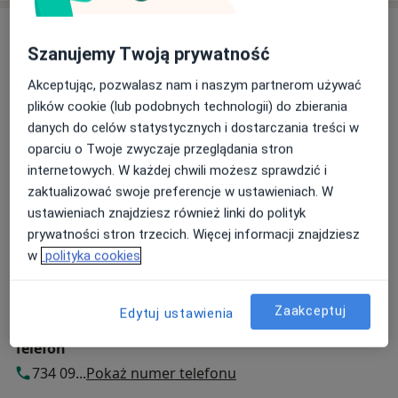
Adresy (2)
Szanujemy Twoją prywatność
Adres 1
Adres 2
Akceptując, pozwalasz nam i naszym partnerom używać
plików cookie (lub podobnych technologii) do zbierania
danych do celów statystycznych i dostarczania treści w
Centrum Medyczne Kantego
oparciu o Twoje zwyczaje przeglądania stron
św. Stanisława 9,
32-540
Trzebinia
internetowych. W każdej chwili możesz sprawdzić i
zaktualizować swoje preferencje w ustawieniach. W
ustawieniach znajdziesz również linki do polityk
Powiększ mapę
otwiera się w nowej karcie
prywatności stron trzecich. Więcej informacji znajdziesz
w
polityka cookies
Dostępność
Pokaż kalendarz
Zaakceptuj
Edytuj ustawienia
Telefon
734 09...
Pokaż numer telefonu