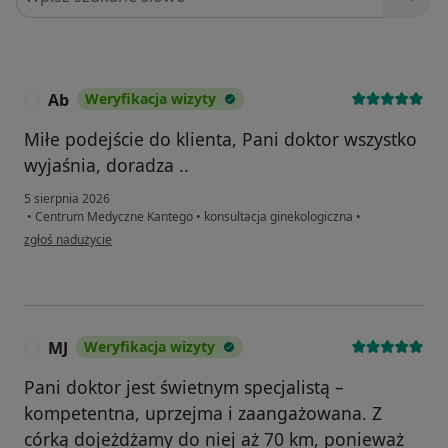
Ab
Weryfikacja wizyty
A
Miłe podejście do klienta, Pani doktor wszystko
wyjaśnia, doradza ..
5 sierpnia 2026
•
Centrum Medyczne Kantego
•
konsultacja ginekologiczna
•
w opinii użytkownika Ab
zgłoś nadużycie
MJ
Weryfikacja wizyty
M
Pani doktor jest świetnym specjalistą –
kompetentna, uprzejma i zaangażowana. Z
córką dojeżdżamy do niej aż 70 km, ponieważ