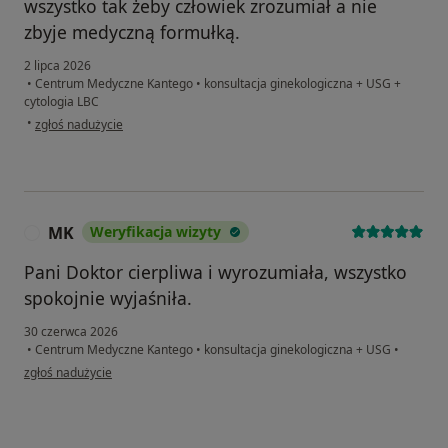
wszystko tak żeby człowiek zrozumiał a nie
zbyje medyczną formułką.
2 lipca 2026
•
Centrum Medyczne Kantego
•
konsultacja ginekologiczna + USG +
cytologia LBC
w opinii użytkownika Weronika
•
zgłoś nadużycie
MK
Weryfikacja wizyty
M
Pani Doktor cierpliwa i wyrozumiała, wszystko
spokojnie wyjaśniła.
30 czerwca 2026
•
Centrum Medyczne Kantego
•
konsultacja ginekologiczna + USG
•
w opinii użytkownika MK
zgłoś nadużycie