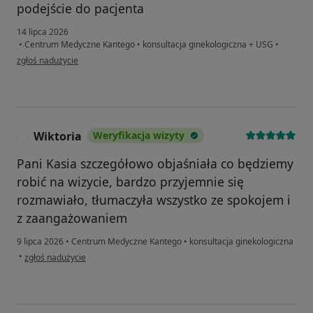
podejście do pacjenta
14 lipca 2026
•
Centrum Medyczne Kantego
•
konsultacja ginekologiczna + USG
•
w opinii użytkownika Sylwia
zgłoś nadużycie
Wiktoria
Weryfikacja wizyty
W
Pani Kasia szczegółowo objaśniała co będziemy
robić na wizycie, bardzo przyjemnie się
rozmawiało, tłumaczyła wszystko ze spokojem i
z zaangażowaniem
9 lipca 2026
•
Centrum Medyczne Kantego
•
konsultacja ginekologiczna
w opinii użytkownika Wiktoria
•
zgłoś nadużycie