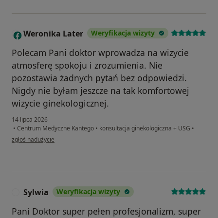
Weronika Later
Weryfikacja wizyty
W
Polecam Pani doktor wprowadza na wizycie
atmosferę spokoju i zrozumienia. Nie
pozostawia żadnych pytań bez odpowiedzi.
Nigdy nie byłam jeszcze na tak komfortowej
wizycie ginekologicznej.
14 lipca 2026
•
Centrum Medyczne Kantego
•
konsultacja ginekologiczna + USG
•
w opinii użytkownika Weronika Later
zgłoś nadużycie
Sylwia
Weryfikacja wizyty
S
Pani Doktor super pełen profesjonalizm, super