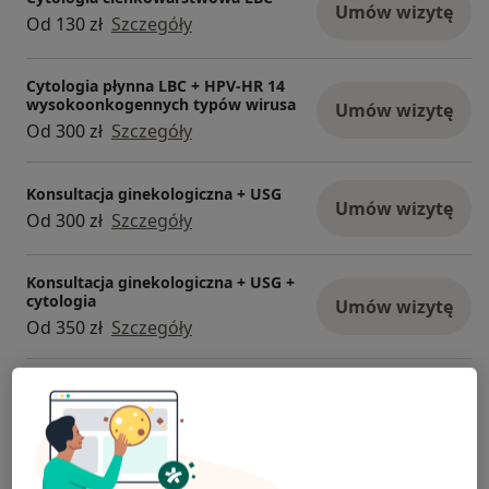
Umów wizytę
Od 130 zł
Szczegóły
Cytologia płynna LBC + HPV-HR 14
wysokoonkogennych typów wirusa
Umów wizytę
Od 300 zł
Szczegóły
Konsultacja ginekologiczna + USG
Umów wizytę
Od 300 zł
Szczegóły
Konsultacja ginekologiczna + USG +
cytologia
Umów wizytę
Od 350 zł
Szczegóły
+ 5 usług
W jaki sposób ustalane są ceny?