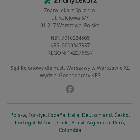
ZnanyLekarz Sp. z o.o.
ul. Kolejowa 5/7
01-217 Warszawa, Polska
NIP: ⁠7010224868
KRS: ⁠0000347997
REGON: ⁠142276657
Sąd Rejonowy dla m.st. Warszawy w Warszawie XII
Wydział Gospodarczy KRS
Facebook
otwiera się w nowej karcie
otwiera się w nowej karcie
otwiera się w nowej karcie
otwiera się w nowej karcie
otwiera się w nowej karci
otwiera się
otwi
Polska
,
Türkiye
,
España
,
Italia
,
Deutschland
,
Česko
,
otwiera się w nowej karcie
otwiera się w nowej karcie
otwiera się w nowej karcie
otwiera się w nowej kar
otwiera się 
otwier
Portugal
,
México
,
Chile
,
Brasil
,
Argentina
,
Perú
,
otwiera się w nowej karc
Colombia