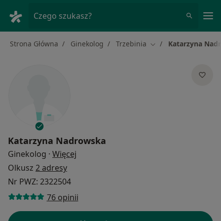
Me
Czego szukasz?
Strona Główna
Ginekolog
Trzebinia
Katarzyna Nad
Zmień miasto
Katarzyna Nadrowska
O specjalizacjach
Ginekolog
·
Więcej
Olkusz
2 adresy
Nr PWZ: 2322504
76 opinii