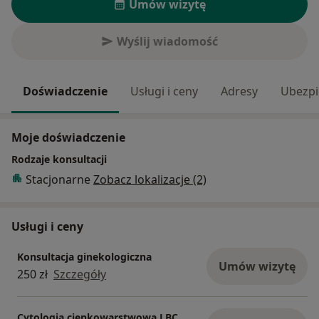
Umów wizytę
Wyślij wiadomość
Doświadczenie
Usługi i ceny
Adresy
Ubezpi
Moje doświadczenie
Rodzaje konsultacji
Stacjonarne
Zobacz lokalizacje (2)
Usługi i ceny
Konsultacja ginekologiczna
Umów wizytę
250 zł
Szczegóły
Cytologia cienkowarstwowa LBC