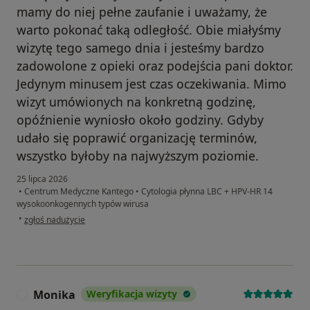
mamy do niej pełne zaufanie i uważamy, że
warto pokonać taką odległość. Obie miałyśmy
wizytę tego samego dnia i jesteśmy bardzo
zadowolone z opieki oraz podejścia pani doktor.
Jedynym minusem jest czas oczekiwania. Mimo
wizyt umówionych na konkretną godzinę,
opóźnienie wyniosło około godziny. Gdyby
udało się poprawić organizację terminów,
wszystko byłoby na najwyższym poziomie.
25 lipca 2026
•
Centrum Medyczne Kantego
•
Cytologia płynna LBC + HPV-HR 14
wysokoonkogennych typów wirusa
w opinii użytkownika MJ
•
zgłoś nadużycie
Monika
Weryfikacja wizyty
M