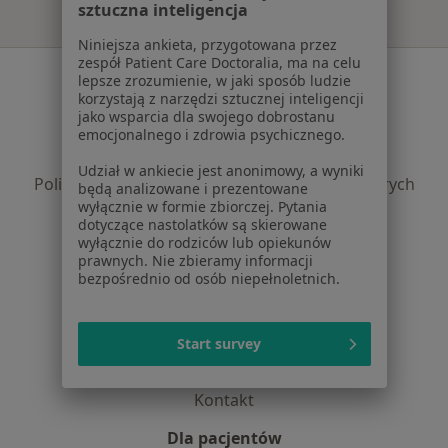
sztuczna inteligencja
Niniejsza ankieta, przygotowana przez
zespół Patient Care Doctoralia, ma na celu
Serwis
lepsze zrozumienie, w jaki sposób ludzie
korzystają z narzędzi sztucznej inteligencji
Regulamin
jako wsparcia dla swojego dobrostanu
emocjonalnego i zdrowia psychicznego.
Polityka prywatności pacjentów
Polityka prywatności profesjonalistów
Udział w ankiecie jest anonimowy, a wyniki
Polityka prywatności dla profesjonalistów, których
będą analizowane i prezentowane
wyłącznie w formie zbiorczej. Pytania
dane pozyskaliśmy samodzielnie
dotyczące nastolatków są skierowane
Polityka cookies
wyłącznie do rodziców lub opiekunów
Jak działają wyniki wyszukiwania
prawnych. Nie zbieramy informacji
bezpośrednio od osób niepełnoletnich.
Dostępność
O nas
Praca
Rekrutujemy!
Start survey
Partnerzy
Centrum prasowe
Kontakt
Dla pacjentów