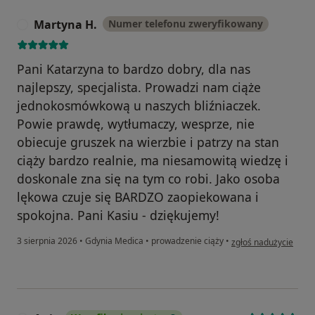
Martyna H.
Numer telefonu zweryfikowany
M
Pani Katarzyna to bardzo dobry, dla nas
najlepszy, specjalista. Prowadzi nam ciąże
jednokosmówkową u naszych bliźniaczek.
Powie prawdę, wytłumaczy, wesprze, nie
obiecuje gruszek na wierzbie i patrzy na stan
ciąży bardzo realnie, ma niesamowitą wiedzę i
doskonale zna się na tym co robi. Jako osoba
lękowa czuje się BARDZO zaopiekowana i
spokojna. Pani Kasiu - dziękujemy!
w opinii użytkownika
3 sierpnia 2026
•
Gdynia Medica
•
prowadzenie ciąży
•
zgłoś nadużycie