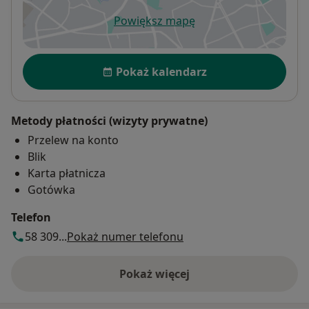
Powiększ mapę
otwiera się w nowej karcie
Dostępność
Pokaż kalendarz
Metody płatności (wizyty prywatne)
Przelew na konto
Blik
Karta płatnicza
Gotówka
Telefon
58 309...
Pokaż numer telefonu
Pokaż więcej
o adresie