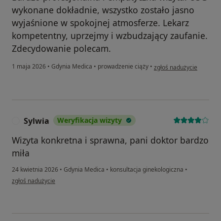
wykonane dokładnie, wszystko zostało jasno
wyjaśnione w spokojnej atmosferze. Lekarz
kompetentny, uprzejmy i wzbudzający zaufanie.
Zdecydowanie polecam.
w opinii użytkownika Lau
1 maja 2026
•
Gdynia Medica
•
prowadzenie ciąży
•
zgłoś nadużycie
Sylwia
Weryfikacja wizyty
S
Wizyta konkretna i sprawna, pani doktor bardzo
miła
24 kwietnia 2026
•
Gdynia Medica
•
konsultacja ginekologiczna
•
w opinii użytkownika Sylwia
zgłoś nadużycie