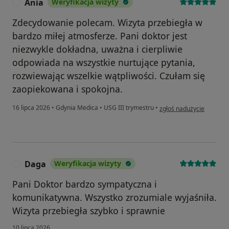
Ania
Weryfikacja wizyty
A
Zdecydowanie polecam. Wizyta przebiegła w
bardzo miłej atmosferze. Pani doktor jest
niezwykle dokładna, uważna i cierpliwie
odpowiada na wszystkie nurtujące pytania,
rozwiewając wszelkie wątpliwości. Czułam się
zaopiekowana i spokojna.
w opinii użytkownika Ani
16 lipca 2026
•
Gdynia Medica
•
USG III trymestru
•
zgłoś nadużycie
Daga
Weryfikacja wizyty
D
Pani Doktor bardzo sympatyczna i
komunikatywna. Wszystko zrozumiale wyjaśniła.
Wizyta przebiegła szybko i sprawnie
10 lipca 2026