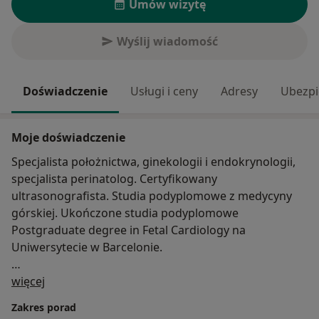
Umów wizytę
Wyślij wiadomość
Doświadczenie
Usługi i ceny
Adresy
Ubezpi
Moje doświadczenie
Specjalista położnictwa, ginekologii i endokrynologii,
specjalista perinatolog. Certyfikowany
ultrasonografista. Studia podyplomowe z medycyny
górskiej. Ukończone studia podyplomowe
Postgraduate degree in Fetal Cardiology na
Uniwersytecie w Barcelonie.
O mnie
Certyfikaty The Fetal Medicine Foundation- Certificate
więcej
of Competence: Ultrasound Examination at 11-13,6
Zakres porad
weeks