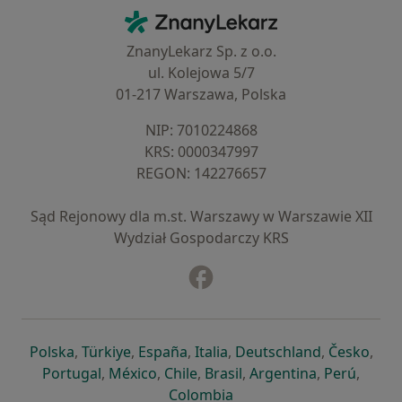
Kontakt
ZnanyLekarz - Strona główna
ZnanyLekarz Sp. z o.o.
ul. Kolejowa 5/7
01-217 Warszawa, Polska
NIP: ⁠7010224868
KRS: ⁠0000347997
REGON: ⁠142276657
Sąd Rejonowy dla m.st. Warszawy w Warszawie XII
Wydział Gospodarczy KRS
Facebook
otwiera się w nowej karcie
otwiera się w nowej karcie
otwiera się w nowej karcie
otwiera się w nowej karcie
otwiera się w nowej karci
otwiera się
otwi
Polska
,
Türkiye
,
España
,
Italia
,
Deutschland
,
Česko
,
otwiera się w nowej karcie
otwiera się w nowej karcie
otwiera się w nowej karcie
otwiera się w nowej kar
otwiera się 
otwier
Portugal
,
México
,
Chile
,
Brasil
,
Argentina
,
Perú
,
otwiera się w nowej karc
Colombia