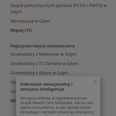
Zespół policystycznych jajników (PCOS / PMOS) w
Gdyni
Menopauza w Gdyni
Więcej (15)
Więcej w kategorii: Najczęście leczone chorob
Najpopularniejsze ubezpieczenia
Ginekolodzy z Medicover w Gdyni
Ginekolodzy z TU Zdrowie w Gdyni
Ginekolodzy z Allianz w Gdyni
Ginekolodzy z Signal Iduna w Gdyni
Dobrostan emocjonalny i
sztuczna inteligencja
Ginekolodzy z Compensa w Gdyni
Niniejsza ankieta, przygotowana przez
Więcej (6)
zespół Patient Care Doctoralia, ma na celu
Więcej w kategorii: Najpopularniejsze ubezpie
lepsze zrozumienie, w jaki sposób ludzie
korzystają z narzędzi sztucznej inteligencji