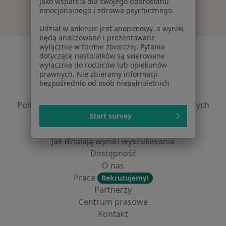
jako wsparcia dla swojego dobrostanu
emocjonalnego i zdrowia psychicznego.
Udział w ankiecie jest anonimowy, a wyniki
będą analizowane i prezentowane
wyłącznie w formie zbiorczej. Pytania
Serwis
dotyczące nastolatków są skierowane
wyłącznie do rodziców lub opiekunów
Regulamin
prawnych. Nie zbieramy informacji
Polityka prywatności pacjentów
bezpośrednio od osób niepełnoletnich.
Polityka prywatności profesjonalistów
Polityka prywatności dla profesjonalistów, których
Start survey
dane pozyskaliśmy samodzielnie
Polityka cookies
Jak działają wyniki wyszukiwania
Dostępność
O nas
Praca
Rekrutujemy!
Partnerzy
Centrum prasowe
Kontakt