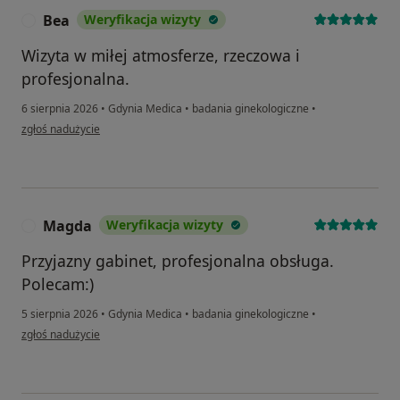
Bea
Weryfikacja wizyty
B
Wizyta w miłej atmosferze, rzeczowa i
profesjonalna.
6 sierpnia 2026
•
Gdynia Medica
•
badania ginekologiczne
•
w opinii użytkownika Bea
zgłoś nadużycie
Magda
Weryfikacja wizyty
M
Przyjazny gabinet, profesjonalna obsługa.
Polecam:)
5 sierpnia 2026
•
Gdynia Medica
•
badania ginekologiczne
•
w opinii użytkownika Magda
zgłoś nadużycie