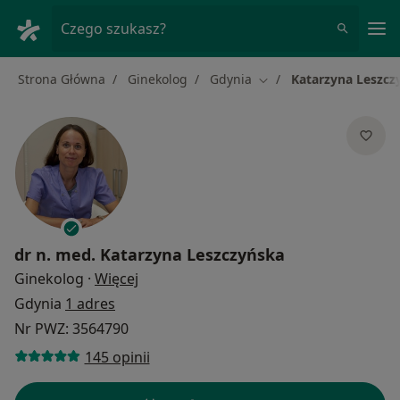
Me
Czego szukasz?
Strona Główna
Ginekolog
Gdynia
Katarzyna Leszcz
Zmień miasto
dr n. med.
Katarzyna Leszczyńska
O specjalizacjach
Ginekolog
·
Więcej
Gdynia
1 adres
Nr PWZ: 3564790
145 opinii