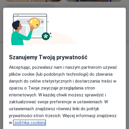
endokrynologicznych przyczyn niepłodności.
Zobacz galerię (21)
Pokaż więcej
o doświadczeniu
Usługi i ceny
Szanujemy Twoją prywatność
Konsultacja ginekologiczna
Umów wizytę
Akceptując, pozwalasz nam i naszym partnerom używać
400 zł
Szczegóły
plików cookie (lub podobnych technologii) do zbierania
danych do celów statystycznych i dostarczania treści w
Antykoncepcja
oparciu o Twoje zwyczaje przeglądania stron
Umów wizytę
400 zł
Szczegóły
internetowych. W każdej chwili możesz sprawdzić i
zaktualizować swoje preferencje w ustawieniach. W
ustawieniach znajdziesz również linki do polityk
Badania ginekologiczne
Umów wizytę
prywatności stron trzecich. Więcej informacji znajdziesz
400 zł
Szczegóły
w
polityka cookies