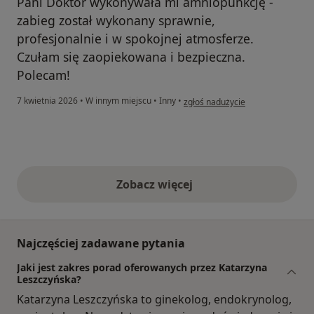
Pani Doktor wykonywała mi amniopunkcję -
zabieg został wykonany sprawnie,
profesjonalnie i w spokojnej atmosferze.
Czułam się zaopiekowana i bezpieczna.
Polecam!
w opinii użytkownika Maja
7 kwietnia 2026
•
W innym miejscu
•
Inny
•
zgłoś nadużycie
Zobacz więcej
opinie powyżej
Najczęściej zadawane pytania
Jaki jest zakres porad oferowanych przez Katarzyna
Leszczyńska?
Katarzyna Leszczyńska to ginekolog, endokrynolog,