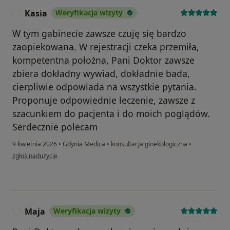
Kasia
Weryfikacja wizyty
K
W tym gabinecie zawsze czuję się bardzo
zaopiekowana. W rejestracji czeka przemiła,
kompetentna położna, Pani Doktor zawsze
zbiera dokładny wywiad, dokładnie bada,
cierpliwie odpowiada na wszystkie pytania.
Proponuje odpowiednie leczenie, zawsze z
szacunkiem do pacjenta i do moich poglądów.
Serdecznie polecam
9 kwietnia 2026
•
Gdynia Medica
•
konsultacja ginekologiczna
•
w opinii użytkownika Kasia
zgłoś nadużycie
Maja
Weryfikacja wizyty
M