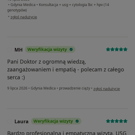
•
Gdynia Medica
•
Konsultacja + usg + cytologia lbc + hpv (14
genotypów)
w opinii użytkownika Daga
•
zgłoś nadużycie
MH
Weryfikacja wizyty
M
Pani Doktor z ogromną wiedzą,
zaangażowaniem i empatią - polecam z całego
serca :)
w opinii użytkownika MH
9 lipca 2026
•
Gdynia Medica
•
prowadzenie ciąży
•
zgłoś nadużycie
Laura
Weryfikacja wizyty
L
Bardzo profesjonalna i empatyczna wizyta. USG