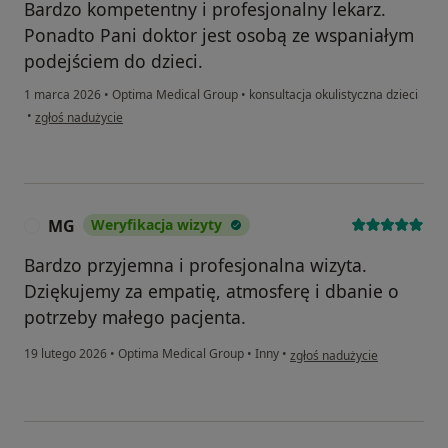
Bardzo kompetentny i profesjonalny lekarz.
Ponadto Pani doktor jest osobą ze wspaniałym
podejściem do dzieci.
1 marca 2026
•
Optima Medical Group
•
konsultacja okulistyczna dzieci
w opinii użytkownika Robert
•
zgłoś nadużycie
MG
Weryfikacja wizyty
M
Bardzo przyjemna i profesjonalna wizyta.
Dziękujemy za empatię, atmosferę i dbanie o
potrzeby małego pacjenta.
w opinii użytkownika MG
19 lutego 2026
•
Optima Medical Group
•
Inny
•
zgłoś nadużycie