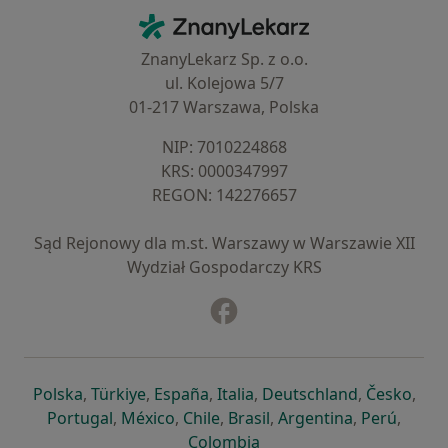
Kontakt
ZnanyLekarz - Strona główna
ZnanyLekarz Sp. z o.o.
ul. Kolejowa 5/7
01-217 Warszawa, Polska
NIP: ⁠7010224868
KRS: ⁠0000347997
REGON: ⁠142276657
Sąd Rejonowy dla m.st. Warszawy w Warszawie XII
Wydział Gospodarczy KRS
Facebook
otwiera się w nowej karcie
otwiera się w nowej karcie
otwiera się w nowej karcie
otwiera się w nowej karcie
otwiera się w nowej karci
otwiera się
otwi
Polska
,
Türkiye
,
España
,
Italia
,
Deutschland
,
Česko
,
otwiera się w nowej karcie
otwiera się w nowej karcie
otwiera się w nowej karcie
otwiera się w nowej kar
otwiera się 
otwier
Portugal
,
México
,
Chile
,
Brasil
,
Argentina
,
Perú
,
otwiera się w nowej karc
Colombia