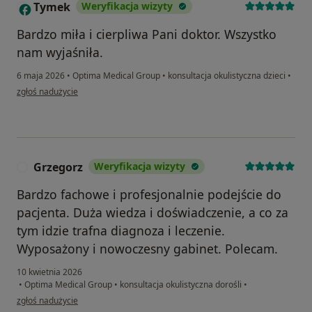
Tymek
Weryfikacja wizyty
T
Bardzo miła i cierpliwa Pani doktor. Wszystko
nam wyjaśniła.
6 maja 2026
•
Optima Medical Group
•
konsultacja okulistyczna dzieci
•
w opinii użytkownika Tymek
zgłoś nadużycie
Grzegorz
Weryfikacja wizyty
G
Bardzo fachowe i profesjonalnie podejście do
pacjenta. Duża wiedza i doświadczenie, a co za
tym idzie trafna diagnoza i leczenie.
Wyposażony i nowoczesny gabinet. Polecam.
10 kwietnia 2026
•
Optima Medical Group
•
konsultacja okulistyczna dorośli
•
w opinii użytkownika Grzegorz
zgłoś nadużycie