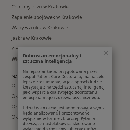
Choroby oczu w Krakowie
Zapalenie spojówek w Krakowie
Wady wzroku w Krakowie
Jaskra w Krakowie
Zespół suchego oka w Krakowie
Dobrostan emocjonalny i
Więcej (15)
sztuczna inteligencja
Więcej w kategorii: Najczęście leczone chorob
Niniejsza ankieta, przygotowana przez
Najpopularniejsze ubezpieczenia
zespół Patient Care Doctoralia, ma na celu
lepsze zrozumienie, w jaki sposób ludzie
Okuliści z Allianz w Krakowie
korzystają z narzędzi sztucznej inteligencji
jako wsparcia dla swojego dobrostanu
Okuliści z POLMED w Krakowie
emocjonalnego i zdrowia psychicznego.
Okuliści z Compensa w Krakowie
Udział w ankiecie jest anonimowy, a wyniki
będą analizowane i prezentowane
Okuliści z Medicover w Krakowie
wyłącznie w formie zbiorczej. Pytania
dotyczące nastolatków są skierowane
wyłącznie do rodziców lub opiekunów