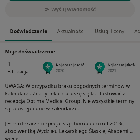
Wyślij wiadomość
Doświadczenie
Aktualności
Usługi i ceny
Ad
Moje doświadczenie
1
Edukacja
UWAGA: W przypadku braku dogodnych terminów w
kalendarzu Znany Lekarz proszę się kontaktować z
recepcją Optima Medical Group. Nie wszystkie terminy
są udostępnione w kalendarzu.
Jestem lekarzem specjalistą chorób oczu od 2013r.,
absolwentką Wydziału Lekarskiego Śląskiej Akademii
O mnie
Medycznej w Zabrzu. Od 2008r. pracuję w
więcej