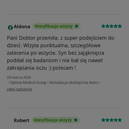
Aldona
Weryfikacja wizyty
A
Pani Doktor przemiła, z super podejściem do
dzieci. Wizyta punktualna, szczegółowe
zalecenia po wizycie. Syn bez zająknięcia
poddał się badaniom i nie bał się nawet
zakrapiania oczu :) polecam !
24 marca 2026
•
Optima Medical Group
•
konsultacja okulistyczna dzieci
•
w opinii użytkownika Aldona
zgłoś nadużycie
Robert
Weryfikacja wizyty
R