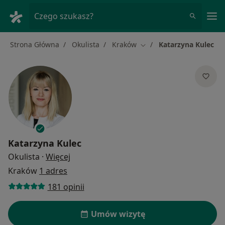
Me
Czego szukasz?
Strona Główna
Okulista
Kraków
Katarzyna Kulec
Zmień miasto
Katarzyna Kulec
O specjalizacjach
Okulista
·
Więcej
Kraków
1 adres
181 opinii
Umów wizytę