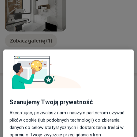
Zapraszam na konsultacje dorosłych i dzieci od 6 roku
życia.
Zobacz galerię (1)
Pokaż więcej
o doświadczeniu
Aktualności
Katarzyna Kulec
Mieczysława Medweckiego 7/U5, 31-870 Kraków
Szanujemy Twoją prywatność
Przyjmuję dorosłych i dzieci od 5 roku życia.
Akceptując, pozwalasz nam i naszym partnerom używać
Usuwam gradówki, kępki żółte i wykonuję
plików cookie (lub podobnych technologii) do zbierania
plastykę powiek po wcześniejszej kwalifikacji.
danych do celów statystycznych i dostarczania treści w
Konsultacje odbywają się w języku polskim.
oparciu o Twoje zwyczaje przeglądania stron