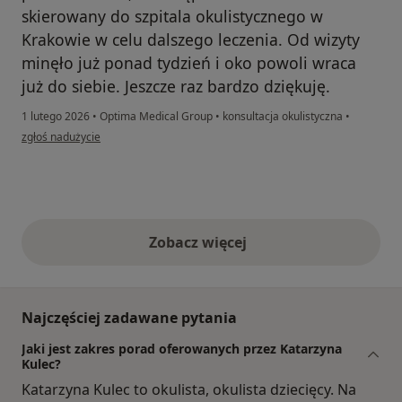
skierowany do szpitala okulistycznego w
Krakowie w celu dalszego leczenia. Od wizyty
minęło już ponad tydzień i oko powoli wraca
już do siebie. Jeszcze raz bardzo dziękuję.
1 lutego 2026
•
Optima Medical Group
•
konsultacja okulistyczna
•
w opinii użytkownika Piotr Ochel
zgłoś nadużycie
Zobacz więcej
opinie powyżej
Najczęściej zadawane pytania
Jaki jest zakres porad oferowanych przez Katarzyna
Kulec?
Katarzyna Kulec to okulista, okulista dziecięcy. Na