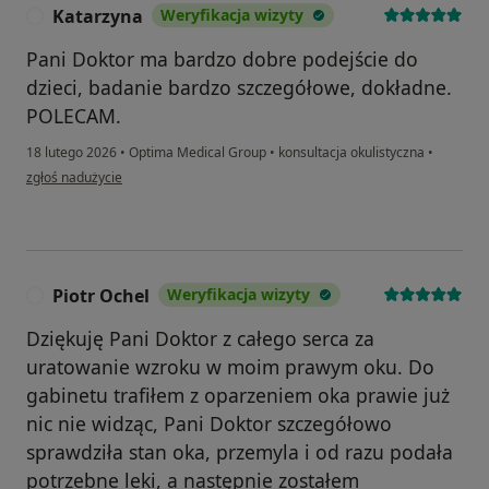
Katarzyna
Weryfikacja wizyty
K
Pani Doktor ma bardzo dobre podejście do
dzieci, badanie bardzo szczegółowe, dokładne.
POLECAM.
18 lutego 2026
•
Optima Medical Group
•
konsultacja okulistyczna
•
w opinii użytkownika Katarzyna
zgłoś nadużycie
Piotr Ochel
Weryfikacja wizyty
P
Dziękuję Pani Doktor z całego serca za
uratowanie wzroku w moim prawym oku. Do
gabinetu trafiłem z oparzeniem oka prawie już
nic nie widząc, Pani Doktor szczegółowo
sprawdziła stan oka, przemyla i od razu podała
potrzebne leki, a następnie zostałem