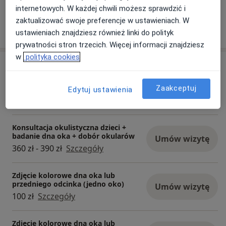
Dokumentacja wydawana jest w języku polskim.
internetowych. W każdej chwili możesz sprawdzić i
zaktualizować swoje preferencje w ustawieniach. W
ustawieniach znajdziesz również linki do polityk
06/10/2025
prywatności stron trzecich. Więcej informacji znajdziesz
w
polityka cookies
Usługi i ceny
Konsultacja okulistyczna
Zaakceptuj
Edytuj ustawienia
Umów wizytę
Od 260 zł
Szczegóły
Konsultacja okulistyczna dzieci +
badanie dna oka + dobór okularów
Umów wizytę
360 zł - 390 zł
Szczegóły
Zdjęcie kolorowe dna oka lub
przedniego odcinka (jedno oko)
Umów wizytę
100 zł
Szczegóły
Zdjęcie kolorowe dna oka lub