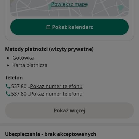
Powiększ mapę
otwiera się w nowej karcie
Dostępność
Pokaż kalendarz
Metody płatności (wizyty prywatne)
Gotówka
Karta płatnicza
Telefon
537 80...
Pokaż numer telefonu
537 80...
Pokaż numer telefonu
Pokaż więcej
o adresie
Ubezpieczenia - brak akceptowanych