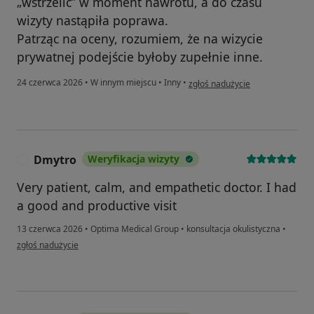
„wstrzelić” w moment nawrotu, a do czasu
wizyty nastąpiła poprawa.
Patrząc na oceny, rozumiem, że na wizycie
prywatnej podejście byłoby zupełnie inne.
w opinii użytkownika Pacjentka
24 czerwca 2026
•
W innym miejscu
•
Inny
•
zgłoś nadużycie
Dmytro
Weryfikacja wizyty
D
Very patient, calm, and empathetic doctor. I had
a good and productive visit
13 czerwca 2026
•
Optima Medical Group
•
konsultacja okulistyczna
•
w opinii użytkownika Dmytro
zgłoś nadużycie