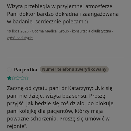
Wizyta przebiegła w przyjemnej atmosferze.
Pani doktor bardzo dokładna i zaangażowana
w badanie, serdecznie polecam :)
19 lipca 2026
•
Optima Medical Group
•
konsultacja okulistyczna
•
w opinii użytkownika Milena M.
zgłoś nadużycie
Pacjentka
Numer telefonu zweryfikowany
P
Zacznę od cytatu pani dr Katarzyny: „Nic się
pani nie dzieje, wizyta bez sensu. Proszę
przyjść, jak będzie się coś działo, bo blokuje
pani kolejkę dla pacjentów, którzy mają
poważne schorzenia. Proszę się umówić w
rejonie”.