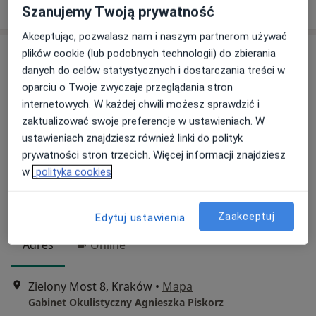
Poproś o wizytę
Szanujemy Twoją prywatność
Akceptując, pozwalasz nam i naszym partnerom używać
plików cookie (lub podobnych technologii) do zbierania
danych do celów statystycznych i dostarczania treści w
oparciu o Twoje zwyczaje przeglądania stron
internetowych. W każdej chwili możesz sprawdzić i
zaktualizować swoje preferencje w ustawieniach. W
ustawieniach znajdziesz również linki do polityk
prywatności stron trzecich. Więcej informacji znajdziesz
Bezpieczne płatności
w
polityka cookies
lek. Agnieszka Piskorz
·
Więcej
Okulista
400 opinii
Zaakceptuj
Edytuj ustawienia
Adres
Online
Zielony Most 8, Kraków
•
Mapa
Gabinet Okulistyczny Agnieszka Piskorz