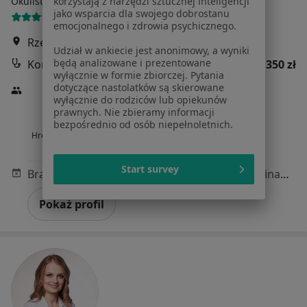
korzystają z narzędzi sztucznej inteligencji
Okulistyka, Optometria, Okulistyka dziecięca
jako wsparcia dla swojego dobrostanu
12 opinii
emocjonalnego i zdrowia psychicznego.
Rzeczna 8/1, Kraków
•
Mapa
Udział w ankiecie jest anonimowy, a wyniki
będą analizowane i prezentowane
Konsultacja okulistyczna
350 zł
wyłącznie w formie zbiorczej. Pytania
dotyczące nastolatków są skierowane
wyłącznie do rodziców lub opiekunów
prawnych. Nie zbieramy informacji
lek. Aleksandra
bezpośrednio od osób niepełnoletnich.
Hrehorowicz-Dewera
okulista
Start survey
Brak dostępnych specjalistów z wolnymi terminami w tym centrum medycznym.
Pokaż profil