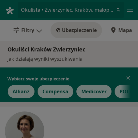
Me
Okulista • Zwierzyniec, Kraków, małopolskie
Filtry
Ubezpieczenie
Mapa
Okuliści Kraków Zwierzyniec
Jak działają wyniki wyszukiwania
Wybierz swoje ubezpieczenie
Allianz
Compensa
Medicover
POLME