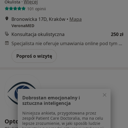
·
Więcej
Okulista
101 opinii
Bronowicka 17D, Kraków
•
Mapa
VeronaMED
Konsultacja okulistyczna
250 zł
Specjalista nie oferuje umawiania online pod tym adresem.
Poproś o wizytę
Dobrostan emocjonalny i
sztuczna inteligencja
Niniejsza ankieta, przygotowana przez
zespół Patient Care Doctoralia, ma na celu
Optometrist Katarzyna Sieja
lepsze zrozumienie, w jaki sposób ludzie