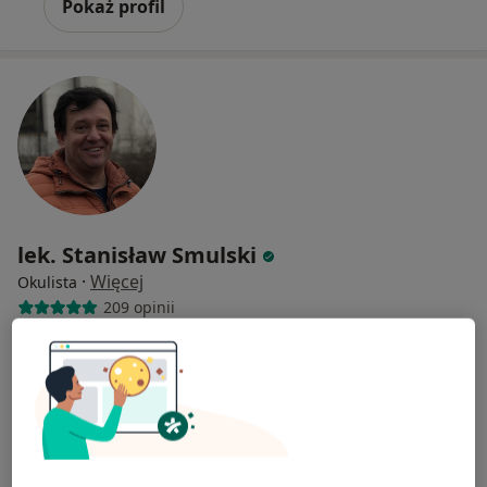
Pokaż profil
lek. Stanisław Smulski
·
Więcej
Okulista
209 opinii
Wrocławska 53e/LU1, Kraków
•
Mapa
Optyk-Okulista
Konsultacja okulistyczna
250 zł
Specjalista nie oferuje umawiania online pod tym adresem.