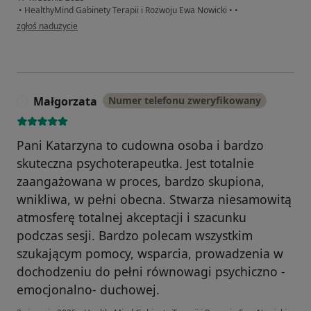
•
HealthyMind Gabinety Terapii i Rozwoju Ewa Nowicki
•
•
w opinii użytkownika Zofia
zgłoś nadużycie
Małgorzata
Numer telefonu zweryfikowany
M
Pani Katarzyna to cudowna osoba i bardzo
skuteczna psychoterapeutka. Jest totalnie
zaangażowana w proces, bardzo skupiona,
wnikliwa, w pełni obecna. Stwarza niesamowitą
atmosferę totalnej akceptacji i szacunku
podczas sesji. Bardzo polecam wszystkim
szukającym pomocy, wsparcia, prowadzenia w
dochodzeniu do pełni równowagi psychiczno -
emocjonalno- duchowej.