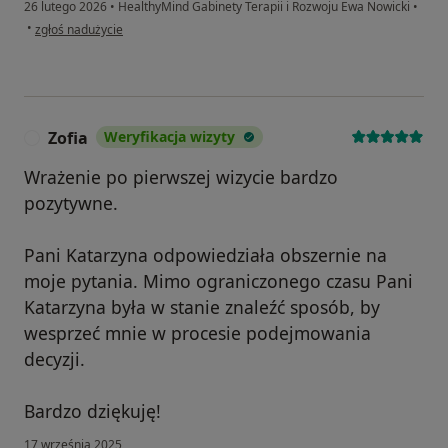
26 lutego 2026
•
HealthyMind Gabinety Terapii i Rozwoju Ewa Nowicki
•
w opinii użytkownika Julia
•
zgłoś nadużycie
Zofia
Weryfikacja wizyty
Z
Wrażenie po pierwszej wizycie bardzo
pozytywne.
Pani Katarzyna odpowiedziała obszernie na
moje pytania. Mimo ograniczonego czasu Pani
Katarzyna była w stanie znaleźć sposób, by
wesprzeć mnie w procesie podejmowania
decyzji.
Bardzo dziękuję!
17 września 2025