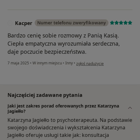
Kacper
Numer telefonu zweryfikowany
K
Bardzo cenię sobie rozmowy z Panią Kasią.
Ciepła empatyczna wyrozumiała serdeczna,
daje poczucie bezpieczeństwa.
w opinii użytkownika Kacper
7 maja 2025
•
W innym miejscu
•
Inny
•
zgłoś nadużycie
Najczęściej zadawane pytania
Jaki jest zakres porad oferowanych przez Katarzyna
Jagiełło?
Katarzyna Jagiełło to psychoterapeuta. Na podstawie
swojego doświadczenia i wykształcenia Katarzyna
Jagiełło oferuje usługi takie jak: konsultacja