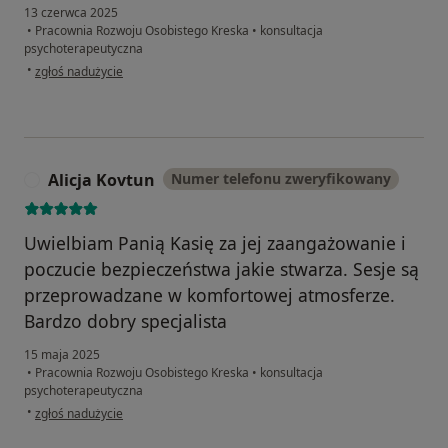
13 czerwca 2025
•
Pracownia Rozwoju Osobistego Kreska
•
konsultacja
psychoterapeutyczna
w opinii użytkownika Sandra
•
zgłoś nadużycie
Alicja Kovtun
Numer telefonu zweryfikowany
A
Uwielbiam Panią Kasię za jej zaangażowanie i
poczucie bezpieczeństwa jakie stwarza. Sesje są
przeprowadzane w komfortowej atmosferze.
Bardzo dobry specjalista
15 maja 2025
•
Pracownia Rozwoju Osobistego Kreska
•
konsultacja
psychoterapeutyczna
w opinii użytkownika Alicja Kovtun
•
zgłoś nadużycie