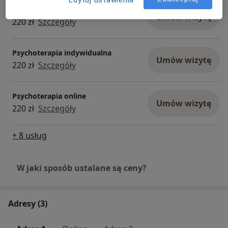
Psychoterapia
Umów wizytę
220 zł
Szczegóły
Psychoterapia indywidualna
Umów wizytę
220 zł
Szczegóły
Psychoterapia online
Umów wizytę
220 zł
Szczegóły
+ 8 usług
W jaki sposób ustalane są ceny?
Adresy (3)