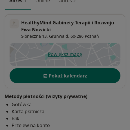
Adres 1
Online
Adres 2
HealthyMind Gabinety Terapii i Rozwoju
Ewa Nowicki
Słoneczna 13,
Grunwald
, 60-286
Poznań
Powiększ mapę
otwiera się w nowej karcie
Dostępność
Pokaż kalendarz
Metody płatności (wizyty prywatne)
Gotówka
Karta płatnicza
Blik
Przelew na konto