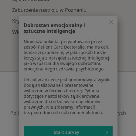
Zaburzenia nastroju w Poznaniu
Kryzys emocjonalny w Poznaniu
Dobrostan emocjonalny i
sztuczna inteligencja
Więcej (15)
Więcej w kategorii: Najczęście leczone chorob
Niniejsza ankieta, przygotowana przez
zespół Patient Care Doctoralia, ma na celu
lepsze zrozumienie, w jaki sposób ludzie
korzystają z narzędzi sztucznej inteligencji
jako wsparcia dla swojego dobrostanu
emocjonalnego i zdrowia psychicznego.
Serwis
Udział w ankiecie jest anonimowy, a wyniki
będą analizowane i prezentowane
Regulamin
wyłącznie w formie zbiorczej. Pytania
dotyczące nastolatków są skierowane
Polityka prywatności pacjentów
wyłącznie do rodziców lub opiekunów
Polityka prywatności profesjonalistów
prawnych. Nie zbieramy informacji
Polityka prywatności dla profesjonalistów, których
bezpośrednio od osób niepełnoletnich.
dane pozyskaliśmy samodzielnie
Polityka cookies
Start survey
Jak działają wyniki wyszukiwania