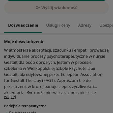
Wyślij wiadomość
Doświadczenie
Usługi i ceny
Adresy
Ubezpi
Moje doświadczenie
W atmosferze akceptacji, szacunku i empatii prowadzę
indywidualne procesy psychoterapeutyczne w nurcie
Gestalt dla osób dorosłych. Jestem w procesie
szkolenia w Wielkopolskiej Szkole Psychoterapii
Gestalt, akredytowanej przez European Association
for Gestalt Therapy (EAGT). Zapraszam Cię do
przestrzeni, w której panuje ciepło, życzliwość i
akceptacja. Być może pierwszy raz poczujesz się
O mnie
więcej
naprawdę wysłuchanym, zobaczonym i w pełni
przyjętym człowiekiem. Zmiana nie rodzi się z walki,
Podejście terapeutyczne
przymusu i presji. Zmiana rodzi się ze spotkania ze