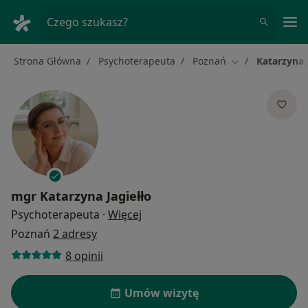
Me
Czego szukasz?
Strona Główna
Psychoterapeuta
Poznań
Katarzyna 
Zmień miasto
mgr
Katarzyna Jagiełło
O specjalizacjach
Psychoterapeuta
·
Więcej
Poznań
2 adresy
8 opinii
Umów wizytę