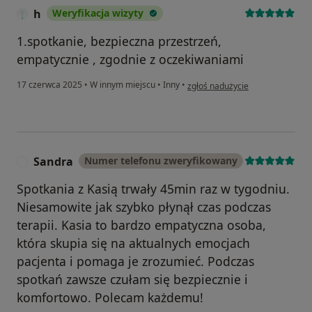
h
Weryfikacja wizyty
1.spotkanie, bezpieczna przestrzeń,
empatycznie , zgodnie z oczekiwaniami
w opinii użytkownika h
17 czerwca 2025
•
W innym miejscu
•
Inny
•
zgłoś nadużycie
Sandra
Numer telefonu zweryfikowany
S
Spotkania z Kasią trwały 45min raz w tygodniu.
Niesamowite jak szybko płynął czas podczas
terapii. Kasia to bardzo empatyczna osoba,
która skupia się na aktualnych emocjach
pacjenta i pomaga je zrozumieć. Podczas
spotkań zawsze czułam się bezpiecznie i
komfortowo. Polecam każdemu!