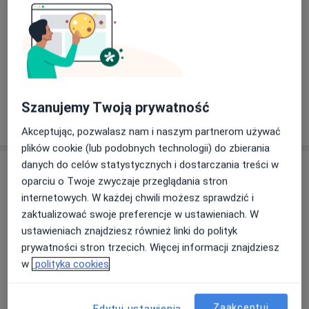
schematy na działania wspierające -zależy Ci, by
nauczyć się rozpoznawać własne emocje i radzić sobie
z nimi -zależy Ci, żeby odkryć swoje wewnętrzne
zasoby, dzięki którym poprawisz jakość swojego życia -
Zobacz galerię (6)
chcesz żyć w zgodzie ze swoimi potrzebami -chcesz
czuć się widziany i słyszany -chcesz poznawać i lepiej
Szanujemy Twoją prywatność
rozumieć siebie -pragniesz odkryć kojącą moc relacji
Pokaż więcej
o doświadczeniu
terapeutycznej.
Akceptując, pozwalasz nam i naszym partnerom używać
plików cookie (lub podobnych technologii) do zbierania
danych do celów statystycznych i dostarczania treści w
Usługi i ceny
oparciu o Twoje zwyczaje przeglądania stron
Konsultacja psychoterapeutyczna
internetowych. W każdej chwili możesz sprawdzić i
Umów wizytę
Od 220 zł
Szczegóły
zaktualizować swoje preferencje w ustawieniach. W
ustawieniach znajdziesz również linki do polityk
prywatności stron trzecich. Więcej informacji znajdziesz
Konsultacja psychoterapeutyczna
w
polityka cookies
(pierwsza wizyta)
Umów wizytę
220 zł
Szczegóły
Zaakceptuj
Edytuj ustawienia