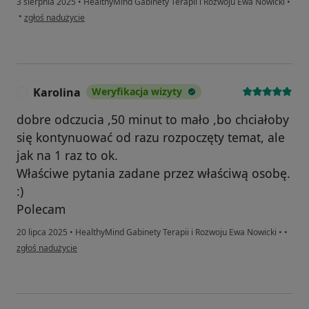
3 sierpnia 2025
•
HealthyMind Gabinety Terapii i Rozwoju Ewa Nowicki
•
w opinii użytkownika Małgorzata
•
zgłoś nadużycie
Karolina
Weryfikacja wizyty
K
dobre odczucia ,50 minut to mało ,bo chciałoby
się kontynuować od razu rozpoczęty temat, ale
jak na 1 raz to ok.
Właściwe pytania zadane przez właściwą osobę.
:)
Polecam
20 lipca 2025
•
HealthyMind Gabinety Terapii i Rozwoju Ewa Nowicki
•
•
w opinii użytkownika Karolina
zgłoś nadużycie