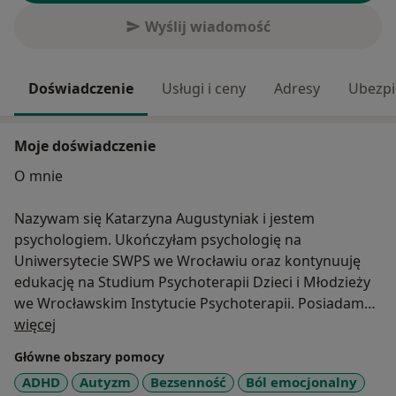
Wyślij wiadomość
Doświadczenie
Usługi i ceny
Adresy
Ubezpi
Moje doświadczenie
O mnie
Nazywam się Katarzyna Augustyniak i jestem
psychologiem. Ukończyłam psychologię na
Uniwersytecie SWPS we Wrocławiu oraz kontynuuję
edukację na Studium Psychoterapii Dzieci i Młodzieży
we Wrocławskim Instytucie Psychoterapii. Posiadam
O mnie
także certyfikat Trenerki Umiejętności Społecznych.
więcej
Główne obszary pomocy
Doświadczenie
ADHD
Autyzm
Bezsenność
Ból emocjonalny