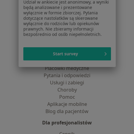
Udział w ankiecie jest anonimowy, a wyniki
Dostępność
będą analizowane i prezentowane
O nas
wyłącznie w formie zbiorczej. Pytania
Praca
Rekrutujemy!
dotyczące nastolatków są skierowane
wyłącznie do rodziców lub opiekunów
Partnerzy
prawnych. Nie zbieramy informacji
Centrum prasowe
bezpośrednio od osób niepełnoletnich.
Kontakt
Dla pacjentów
Start survey
Lekarze
Placówki medyczne
Pytania i odpowiedzi
Usługi i zabiegi
Choroby
Pomoc
Aplikacje mobilne
Blog dla pacjentów
Dla profesjonalistów