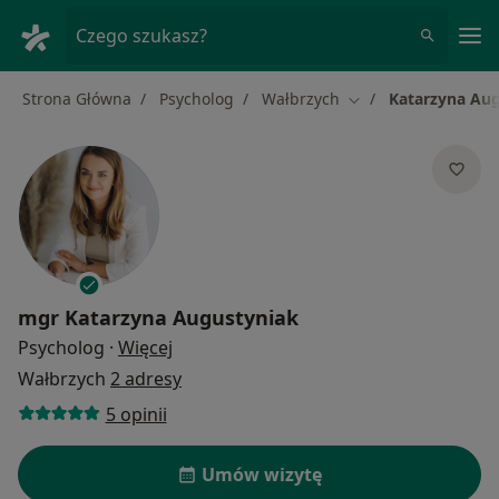
Me
Czego szukasz?
Strona Główna
Psycholog
Wałbrzych
Katarzyna Au
Zmień miasto
mgr
Katarzyna Augustyniak
O specjalizacjach
Psycholog
·
Więcej
Wałbrzych
2 adresy
5 opinii
Umów wizytę