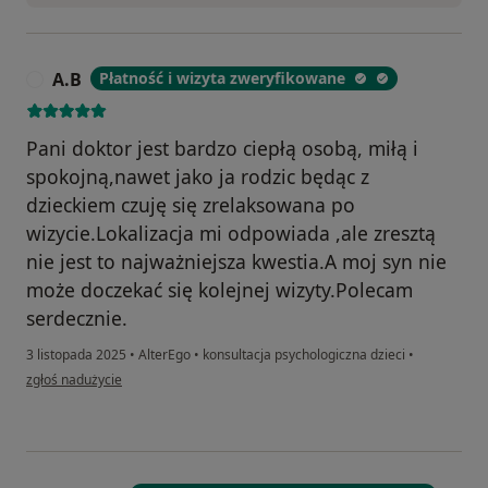
A.B
Płatność i wizyta zweryfikowane
A
Pani doktor jest bardzo ciepłą osobą, miłą i
spokojną,nawet jako ja rodzic będąc z
dzieckiem czuję się zrelaksowana po
wizycie.Lokalizacja mi odpowiada ,ale zresztą
nie jest to najważniejsza kwestia.A moj syn nie
może doczekać się kolejnej wizyty.Polecam
serdecznie.
3 listopada 2025
•
AlterEgo
•
konsultacja psychologiczna dzieci
•
w opinii użytkownika A.B
zgłoś nadużycie