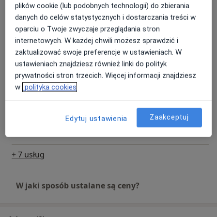
plików cookie (lub podobnych technologii) do zbierania
Od 200 zł
Szczegóły
danych do celów statystycznych i dostarczania treści w
trudności w nauce i adaptacyjne
oparciu o Twoje zwyczaje przeglądania stron
Konsultacja psychologiczna (pierwsza wizyta)
internetowych. W każdej chwili możesz sprawdzić i
zmiany w sytuacji rodzinnej (rozwód, śmierć bliskiej
Szczegóły
zaktualizować swoje preferencje w ustawieniach. W
osoby, pojawienie się rodzeństwa)
ustawieniach znajdziesz również linki do polityk
ADOS-2 - diagnoza autyzmu u dzieci, młodzieży i
prywatności stron trzecich. Więcej informacji znajdziesz
lęki i problemy w nawiązywaniu relacji
dorosłych
w
polityka cookies
300 zł
Szczegóły
Jak wygląda współpraca?
Zaakceptuj
Edytuj ustawienia
Diagnoza ADHD dla dorosłych
Podczas pierwszej konsultacji wspólnie określamy i
300 zł
Szczegóły
definiujemy problem, ustalamy cele oraz częstotliwość
kolejnych spotkań. W pracy kieruję się zasadami
+ 7 usług
Kodeksu Etyczno-Zawodowego Psychologa oraz
regularnie korzystam z superwizji, co zapewnia
wysoką jakość świadczonych usług.
W jaki sposób ustalane są ceny?