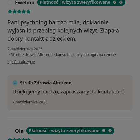
Ewelina
Płatność i wizyta zweryfikowane
E
Pani psycholog bardzo miła, dokładnie
wyjaśniła przebieg kolejnych wizyt. Złapała
dobry kontakt z dzieckiem.
7 października 2025
•
Strefa Zdrowia Alterego
•
konsultacja psychologiczna dzieci
•
w opinii użytkownika Ewelina
zgłoś nadużycie
Strefa Zdrowia Alterego
Dziękujemy bardzo, zapraszamy do kontaktu. :)
7 października 2025
Ola
Płatność i wizyta zweryfikowane
O