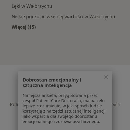
Lęki w Wałbrzychu
Niskie poczucie własnej wartości w Wałbrzychu
Więcej (15)
Więcej w kategorii: Najczęście leczone chorob
Serwis
Dobrostan emocjonalny i
Regulamin
sztuczna inteligencja
Polityka prywatności pacjentów
Niniejsza ankieta, przygotowana przez
Polityka prywatności profesjonalistów
zespół Patient Care Doctoralia, ma na celu
Polityka prywatności dla profesjonalistów, których
lepsze zrozumienie, w jaki sposób ludzie
korzystają z narzędzi sztucznej inteligencji
dane pozyskaliśmy samodzielnie
jako wsparcia dla swojego dobrostanu
Polityka cookies
emocjonalnego i zdrowia psychicznego.
Jak działają wyniki wyszukiwania