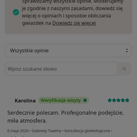
Sprawdzamy wszystkie opinie. Moderujemy
je zgodnie z naszymi zasadami, dowiedz się
więcej o opiniach i sposobie obliczania
Dowiedz się więce
gwiazdek na
Dowiedz się więcej
Szukaj w opiniach
Karolina
Weryfikacja wizyty
K
Serdecznie polecam. Profesjonalne podejście,
miła atmosfera.
6 maja 2026
•
Gabinety Tuwima
•
konsultacja ginekologiczna
•
w opinii użytkownika Karolina