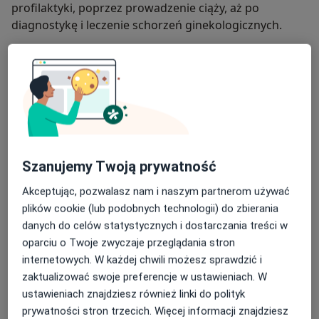
profilaktyki, poprzez prowadzenie ciąży, aż po
diagnostykę i leczenie schorzeń ginekologicznych.
W swojej pracy stawiam na indywidualne podejście do
pacjenta oparte na wzajemnym zaufaniu oraz
poczuciu bezpieczeństwa. Szczególną wagę
przywiązuję do komfortu pacjentek oraz zrozumiałej
komunikacji.
Systematycznie poszerzam swoją wiedzę, uczestnicząc
Szanujemy Twoją prywatność
w kursach i szkoleniach, aby zapewnić opieką zgodną
z aktualnymi standardami medycznymi.
Akceptując, pozwalasz nam i naszym partnerom używać
plików cookie (lub podobnych technologii) do zbierania
danych do celów statystycznych i dostarczania treści w
O mnie
więcej
oparciu o Twoje zwyczaje przeglądania stron
Zakres porad
internetowych. W każdej chwili możesz sprawdzić i
Położnictwo i ginekologia
zaktualizować swoje preferencje w ustawieniach. W
ustawieniach znajdziesz również linki do polityk
Główne obszary pomocy
prywatności stron trzecich. Więcej informacji znajdziesz