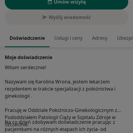
Umów wizytę
Wyślij wiadomość
Doświadczenie
Usługi i ceny
Adresy
Ubezpi
Moje doświadczenie
Witam serdecznie!
Nazywam się Karolina Wrona, jestem lekarzem
rezydentem w trakcie specjalizacji z położnictwa i
ginekologii .
Pracuję w Oddziale Położniczo-Ginekologicznym z
Pododdziałem Patologii Ciąży w Szpitalu Zdroje w
Na co dzień zdobywam doświadczenie pracując z
Szczecinie.
pacjentkami na różnych etapach ich życia- od