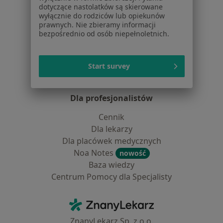
Placówki medyczne
dotyczące nastolatków są skierowane
wyłącznie do rodziców lub opiekunów
Pytania i odpowiedzi
prawnych. Nie zbieramy informacji
Usługi i zabiegi
bezpośrednio od osób niepełnoletnich.
Choroby
Pomoc
Start survey
Aplikacje mobilne
Blog dla pacjentów
Dla profesjonalistów
Cennik
Dla lekarzy
Dla placówek medycznych
Noa Notes
nowość
Baza wiedzy
Centrum Pomocy dla Specjalisty
Kontakt
ZnanyLekarz - Strona główna
ZnanyLekarz Sp. z o.o.