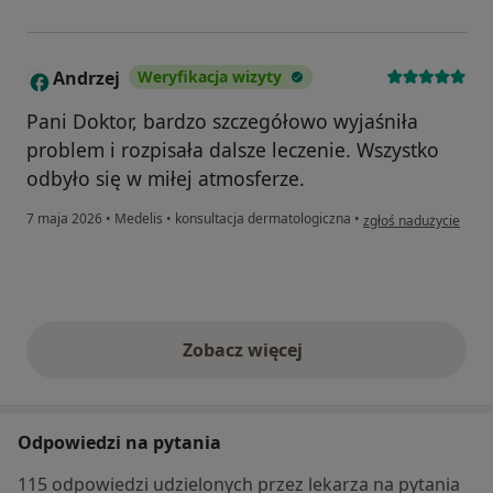
Andrzej
Weryfikacja wizyty
A
Pani Doktor, bardzo szczegółowo wyjaśniła
problem i rozpisała dalsze leczenie. Wszystko
odbyło się w miłej atmosferze.
w opinii użytkownika
7 maja 2026
•
Medelis
•
konsultacja dermatologiczna
•
zgłoś nadużycie
Zobacz więcej
opinie powyżej
Odpowiedzi na pytania
115 odpowiedzi udzielonych przez lekarza na pytania