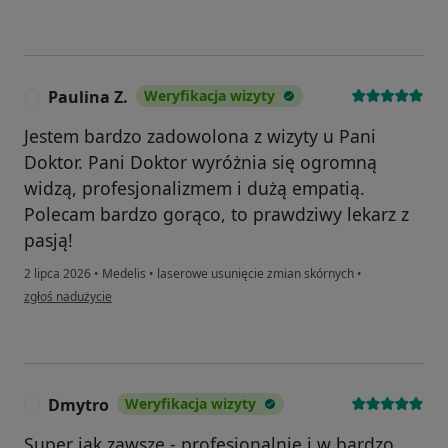
Paulina Z.
Weryfikacja wizyty
P
Jestem bardzo zadowolona z wizyty u Pani
Doktor. Pani Doktor wyróżnia się ogromną
widzą, profesjonalizmem i dużą empatią.
Polecam bardzo gorąco, to prawdziwy lekarz z
pasją!
2 lipca 2026
•
Medelis
•
laserowe usunięcie zmian skórnych
•
w opinii użytkownika Paulina Z.
zgłoś nadużycie
Dmytro
Weryfikacja wizyty
D
Super jak zawsze - profesjonalnie i w bardzo