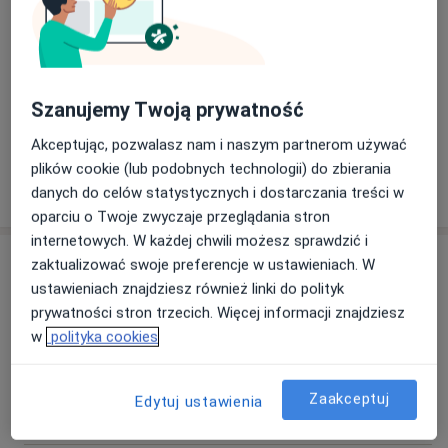
Szanujemy Twoją prywatność
Akceptując, pozwalasz nam i naszym partnerom używać
plików cookie (lub podobnych technologii) do zbierania
danych do celów statystycznych i dostarczania treści w
oparciu o Twoje zwyczaje przeglądania stron
internetowych. W każdej chwili możesz sprawdzić i
Usługi i ceny
zaktualizować swoje preferencje w ustawieniach. W
ustawieniach znajdziesz również linki do polityk
Konsultacja dermatologiczna
prywatności stron trzecich. Więcej informacji znajdziesz
Umów wizytę
280 zł
Szczegóły
w
polityka cookies
Laser tulowy
Zaakceptuj
Umów wizytę
Edytuj ustawienia
Od 400 zł
Szczegóły