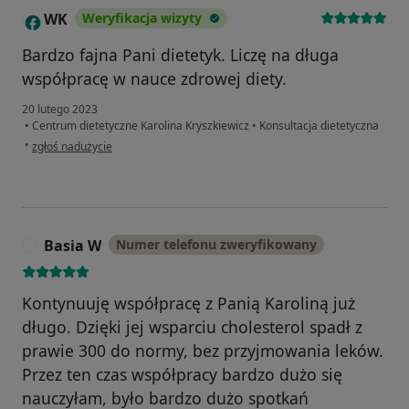
WK
Weryfikacja wizyty
W
Bardzo fajna Pani dietetyk. Liczę na długa
współpracę w nauce zdrowej diety.
20 lutego 2023
•
Centrum dietetyczne Karolina Kryszkiewicz
•
Konsultacja dietetyczna
w opinii użytkownika WK
•
zgłoś nadużycie
Basia W
Numer telefonu zweryfikowany
B
Kontynuuję współpracę z Panią Karoliną już
długo. Dzięki jej wsparciu cholesterol spadł z
prawie 300 do normy, bez przyjmowania leków.
Przez ten czas współpracy bardzo dużo się
nauczyłam, było bardzo dużo spotkań