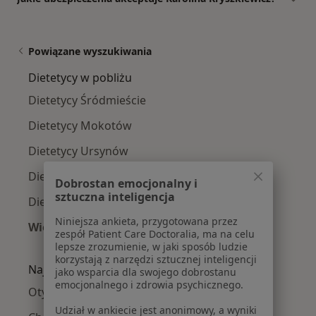
Powiązane wyszukiwania
Dietetycy w pobliżu
Dietetycy Śródmieście
Dietetycy Mokotów
Dietetycy Ursynów
Dietetycy Wola
Dobrostan emocjonalny i
sztuczna inteligencja
Dietetycy Praga-Południe
Niniejsza ankieta, przygotowana przez
Więcej (14)
zespół Patient Care Doctoralia, ma na celu
Więcej w kategorii: Dietetycy w pobliżu
lepsze zrozumienie, w jaki sposób ludzie
korzystają z narzędzi sztucznej inteligencji
Najczęście leczone choroby
jako wsparcia dla swojego dobrostanu
emocjonalnego i zdrowia psychicznego.
Otyłość w Warszawie
Udział w ankiecie jest anonimowy, a wyniki