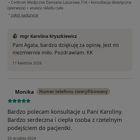
•
Centrum Medyczne Damiana Lazurowa 71A
•
konsultacja dietetyczna
(pierwsza) + analiza składu ciała
w opinii użytkownika Agata
•
zgłoś nadużycie
mgr Karolina Kryszkiewicz
Pani Agata, bardzo dziękuję za opinię. Jest mi
niezmiernie miło. Pozdrawiam. KK
11 kwietnia 2026
Monika
Numer telefonu zweryfikowany
M
Bardzo polecam konsultacje u Pani Karoliny.
Bardzo serdeczna i ciepła osoba z rzetelnym
podejściem do pacjentki.
20 grudnia 2024