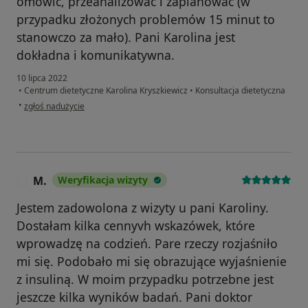
omówić, przeanalizować i zaplanować (w
przypadku złożonych problemów 15 minut to
stanowczo za mało). Pani Karolina jest
dokładna i komunikatywna.
10 lipca 2022
•
Centrum dietetyczne Karolina Kryszkiewicz
•
Konsultacja dietetyczna
w opinii użytkownika Mateusz
•
zgłoś nadużycie
M.
Weryfikacja wizyty
M
Jestem zadowolona z wizyty u pani Karoliny.
Dostałam kilka cennyvh wskazówek, które
wprowadzę na codzień. Pare rzeczy rozjaśniło
mi się. Podobało mi się obrazujące wyjaśnienie
z insuliną. W moim przypadku potrzebne jest
jeszcze kilka wyników badań. Pani doktor