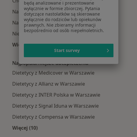
Choroba Hashimoto w Warszawie
będą analizowane i prezentowane
wyłącznie w formie zbiorczej. Pytania
Nadwaga w Warszawie
dotyczące nastolatków są skierowane
wyłącznie do rodziców lub opiekunów
Nadciśnienie tętnicze w Warszawie
prawnych. Nie zbieramy informacji
bezpośrednio od osób niepełnoletnich.
Niedoczynność tarczycy w Warszawie
Więcej (15)
Start survey
Więcej w kategorii: Najczęście leczone chorob
Najpopularniejsze ubezpieczenia
Dietetycy z Medicover w Warszawie
Dietetycy z Allianz w Warszawie
Dietetycy z INTER Polska w Warszawie
Dietetycy z Signal Iduna w Warszawie
Dietetycy z Compensa w Warszawie
Więcej (10)
Więcej w kategorii: Najpopularniejsze ubezpi