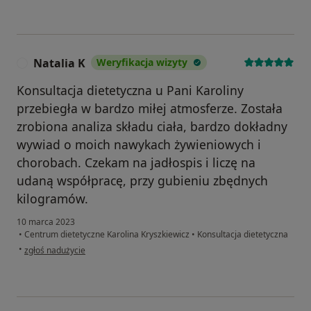
Natalia K
Weryfikacja wizyty
N
Konsultacja dietetyczna u Pani Karoliny
przebiegła w bardzo miłej atmosferze. Została
zrobiona analiza składu ciała, bardzo dokładny
wywiad o moich nawykach żywieniowych i
chorobach. Czekam na jadłospis i liczę na
udaną współpracę, przy gubieniu zbędnych
kilogramów.
10 marca 2023
•
Centrum dietetyczne Karolina Kryszkiewicz
•
Konsultacja dietetyczna
w opinii użytkownika Natalia K
•
zgłoś nadużycie