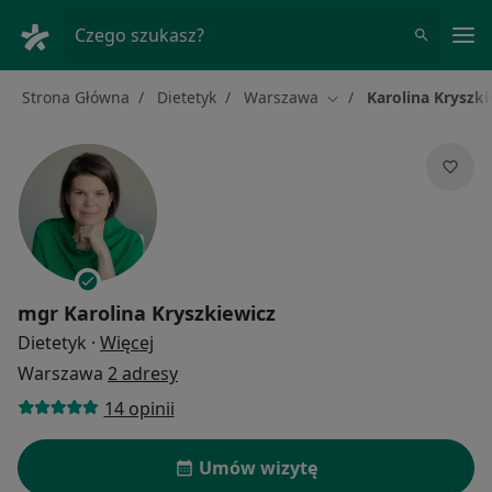
Me
Czego szukasz?
Strona Główna
Dietetyk
Warszawa
Karolina Kryszki
Zmień miasto
mgr
Karolina Kryszkiewicz
O specjalizacjach
Dietetyk
·
Więcej
Warszawa
2 adresy
14 opinii
Umów wizytę