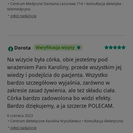
•
Centrum Medyczne Damiana Lazurowa 71A
•
konsultacja dietetyka -
telemedycyna
w opinii użytkownika Monika
•
zgłoś nadużycie
Dorota
Weryfikacja wizyty
D
Na wizycie była córka, obie jesteśmy pod
wrażeniem Pani Karoliny, przede wszystkim jej
wiedzy i podejścia do pacjenta. Wszystko
bardzo szczegółowo wyjaśnia, zarówno w
zakresie zasad żywienia, ale też składu ciała.
Córka bardzo zadowolona bo widzi efekty.
Bardzo dziękujemy, a ja szczerze POLECAM.
6 czerwca 2023
•
Centrum dietetyczne Karolina Kryszkiewicz
•
Konsultacja dietetyczna
w opinii użytkownika Dorota
•
zgłoś nadużycie