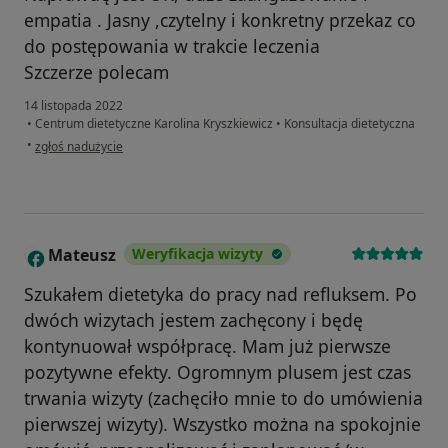
empatia . Jasny ,czytelny i konkretny przekaz co
do postępowania w trakcie leczenia
Szczerze polecam
14 listopada 2022
•
Centrum dietetyczne Karolina Kryszkiewicz
•
Konsultacja dietetyczna
w opinii użytkownika Cadtath
•
zgłoś nadużycie
Mateusz
Weryfikacja wizyty
M
Szukałem dietetyka do pracy nad refluksem. Po
dwóch wizytach jestem zachęcony i będę
kontynuował współpracę. Mam już pierwsze
pozytywne efekty. Ogromnym plusem jest czas
trwania wizyty (zachęciło mnie to do umówienia
pierwszej wizyty). Wszystko można na spokojnie