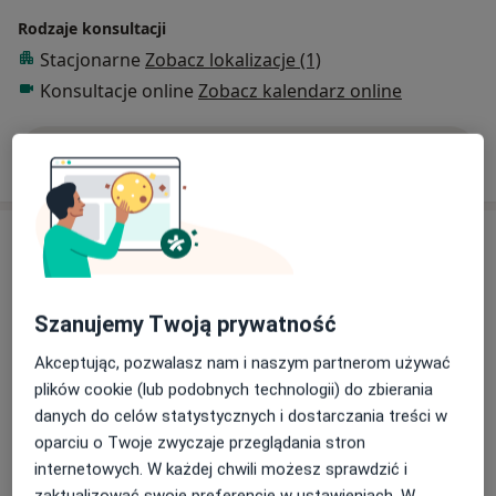
Rodzaje konsultacji
Stacjonarne
Zobacz lokalizacje (1)
Konsultacje online
Zobacz kalendarz online
Pokaż więcej
o doświadczeniu
Usługi i ceny
Konsultacja dietetyczna dzieci
Umów wizytę
Od 160 zł
Szczegóły
Szanujemy Twoją prywatność
Akceptując, pozwalasz nam i naszym partnerom używać
Konsultacja dietetyczna (pierwsza)
plików cookie (lub podobnych technologii) do zbierania
+ analiza składu ciała
Umów wizytę
danych do celów statystycznych i dostarczania treści w
Od 280 zł
Szczegóły
oparciu o Twoje zwyczaje przeglądania stron
internetowych. W każdej chwili możesz sprawdzić i
Konsultacja dietetyka -
zaktualizować swoje preferencje w ustawieniach. W