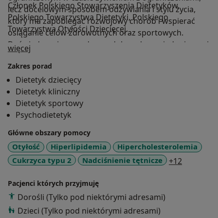
Członek Polskiego Stowarzyszenia Dietetyków,
lecz docelowym sposobem odżywiania i stylu życia,
Polskiego Towarzystwa Dietetyki, Polskiego
który ma zapobiegać rozwojowy chorób i wspierać
Towarzystwa Otyłości Dziecięcej.
osiąganie celów zdrowotnych oraz sportowych.
Doświadczenie zawodowe zdobywałam między innymi
O mnie
więcej
w: - Centrum Medycznym Damiana - Centrum
Zakres porad
Medycznym Medicover - Fundacji Medicover -
Instytucie Pomnik Centrum Zdrowia Dziecka, - Klinice
Dietetyk dziecięcy
Rehabilitacji Promotus, - Centrum Medycznym Polmed
Dietetyk kliniczny
Dietetyk sportowy
Psychodietetyk
Główne obszary pomocy
Otyłość
Hiperlipidemia
Hipercholesterolemia
a11y_sr_
Cukrzyca typu 2
Nadciśnienie tętnicze
+12
Pacjenci których przyjmuję
Dorośli (Tylko pod niektórymi adresami)
Dzieci (Tylko pod niektórymi adresami)