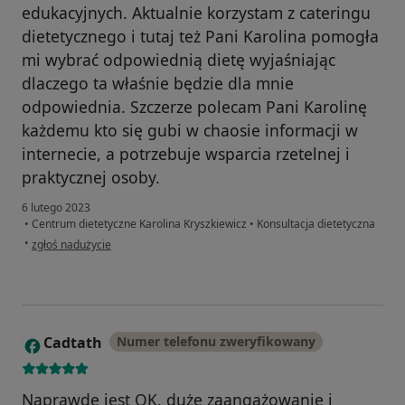
edukacyjnych. Aktualnie korzystam z cateringu
dietetycznego i tutaj też Pani Karolina pomogła
mi wybrać odpowiednią dietę wyjaśniając
dlaczego ta właśnie będzie dla mnie
odpowiednia. Szczerze polecam Pani Karolinę
każdemu kto się gubi w chaosie informacji w
internecie, a potrzebuje wsparcia rzetelnej i
praktycznej osoby.
6 lutego 2023
•
Centrum dietetyczne Karolina Kryszkiewicz
•
Konsultacja dietetyczna
w opinii użytkownika Basia W
•
zgłoś nadużycie
Cadtath
Numer telefonu zweryfikowany
C
Naprawdę jest OK, duże zaangażowanie i