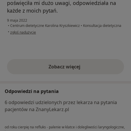
poświęciła mi dużo uwagi, odpowiedziała na
każde z moich pytań.
9 maja 2022
•
Centrum dietetyczne Karolina Kryszkiewicz
•
Konsultacja dietetyczna
w opinii użytkownika M.
•
zgłoś nadużycie
Zobacz więcej
opinie powyżej
Odpowiedzi na pytania
6 odpowiedzi udzielonych przez lekarza na pytania
pacjentów na ZnanyLekarz.pl
od roku cierpię na refluks - palenie w klatce i dolegliwości laryngologiczne,