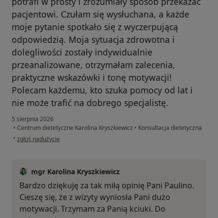
potrafi w prosty i zrozumiały sposób przekazać
pacjentowi. Czułam się wysłuchana, a każde
moje pytanie spotkało się z wyczerpującą
odpowiedzią. Moja sytuacja zdrowotna i
dolegliwości zostały indywidualnie
przeanalizowane, otrzymałam zalecenia,
praktyczne wskazówki i tonę motywacji!
Polecam każdemu, kto szuka pomocy od lat i
nie może trafić na dobrego specjalistę.
5 sierpnia 2026
•
Centrum dietetyczne Karolina Kryszkiewicz
•
Konsultacja dietetyczna
w opinii użytkownika Paulina
•
zgłoś nadużycie
mgr Karolina Kryszkiewicz
Bardzo dziękuję za tak miłą opinię Pani Paulino.
Cieszę się, że z wizyty wyniosła Pani dużo
motywacji. Trzymam za Panią kciuki. Do