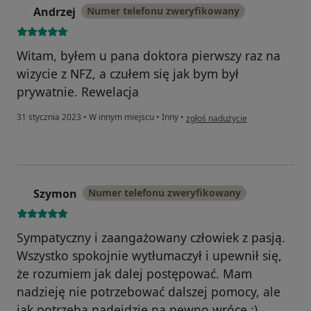
Andrzej
Numer telefonu zweryfikowany
A
Witam, byłem u pana doktora pierwszy raz na
wizycie z NFZ, a czułem się jak bym był
prywatnie. Rewelacja
w opinii użytkownika Andrzej
31 stycznia 2023
•
W innym miejscu
•
Inny
•
zgłoś nadużycie
Szymon
Numer telefonu zweryfikowany
S
Sympatyczny i zaangażowany człowiek z pasją.
Wszystko spokojnie wytłumaczył i upewnił się,
że rozumiem jak dalej postępować. Mam
nadzieję nie potrzebować dalszej pomocy, ale
jak potrzeba nadejdzie na pewno wrócę ;)