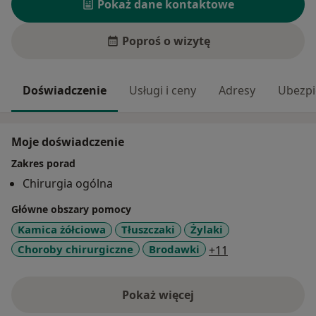
Pokaż dane kontaktowe
Poproś o wizytę
Doświadczenie
Usługi i ceny
Adresy
Ubezpi
Moje doświadczenie
Zakres porad
Chirurgia ogólna
Główne obszary pomocy
Kamica żółciowa
Tłuszczaki
Żylaki
a11y_sr_more_d
Choroby chirurgiczne
Brodawki
+11
Pokaż więcej
o doświadczeniu