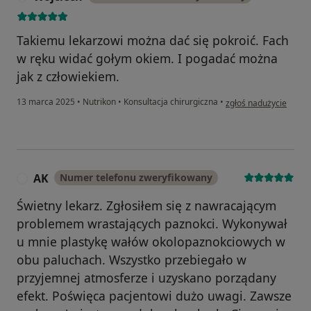
Takiemu lekarzowi można dać się pokroić. Fach
w ręku widać gołym okiem. I pogadać można
jak z człowiekiem.
w opinii użytkownika 
13 marca 2025
•
Nutrikon
•
Konsultacja chirurgiczna
•
zgłoś nadużycie
AK
Numer telefonu zweryfikowany
A
Świetny lekarz. Zgłosiłem się z nawracającym
problemem wrastających paznokci. Wykonywał
u mnie plastykę wałów okolopaznokciowych w
obu paluchach. Wszystko przebiegało w
przyjemnej atmosferze i uzyskano porządany
efekt. Poświęca pacjentowi dużo uwagi. Zawsze