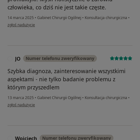
człowieka, co dziś nie jest takie częste.
14 marca 2025
•
Gabinet Chirurgii Ogólnej
•
Konsultacja chirurgiczna
•
w opinii użytkownika Psycholog Psychoterapeuta
zgłoś nadużycie
JO
Numer telefonu zweryfikowany
J
Szybka diagnoza, zainteresowanie wszystkimi
aspektami - nie tylko badanie problemu z
którym przyszedlem
13 marca 2025
•
Gabinet Chirurgii Ogólnej
•
Konsultacja chirurgiczna
•
w opinii użytkownika JO
zgłoś nadużycie
Wojciech
Numer telefonu zweryfikowany
W