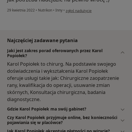
w opinii użytkownika Szymon
29 kwietnia 2022
•
Nutrikon
•
Inny
•
zgłoś nadużycie
Najczęściej zadawane pytania
Jaki jest zakres porad oferowanych przez Karol
Popiołek?
Karol Popiołek to chirurg. Na podstawie swojego
doświadczenia i wykształcenia Karol Popiołek
oferuje usługi takie jak: Chirurgiczne zaopatrzenie
rany, kwalifikacja do operacji, usuwanie zmian
skórnych, Konsultacja chirurgiczna, badania
diagnostyczne.
Gdzie Karol Popiołek ma swój gabinet?
Czy Karol Popiołek przyjmuje online, bez konieczności
pojawiania się w placówce?
Jak Karol Popiołek akceptuje płatności po wizycie?