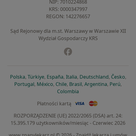
NIP: ⁠7010224868
KRS: ⁠0000347997
REGON: ⁠142276657
Sąd Rejonowy dla m.st. Warszawy w Warszawie XII
Wydział Gospodarczy KRS
Facebook
otwiera się w nowej karcie
otwiera się w nowej karcie
otwiera się w nowej karcie
otwiera się w nowej karcie
otwiera się w nowej karci
otwiera się
otwi
Polska
,
Türkiye
,
España
,
Italia
,
Deutschland
,
Česko
,
otwiera się w nowej karcie
otwiera się w nowej karcie
otwiera się w nowej karcie
otwiera się w nowej kar
otwiera się 
otwier
Portugal
,
México
,
Chile
,
Brasil
,
Argentina
,
Perú
,
otwiera się w nowej karc
Colombia
Płatności kartą
ROZPORZĄDZENIE (UE) 2022/2065 (DSA) art. 24:
15.395.179 użytkowników/miesiąc - Czerwiec 2026
www.znanylekarz.pl © 2026 - Znajdź lekarza i umów