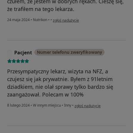
czułem, że jestem w dobrych rękach. Cieszę się,
że trafiłem na tego lekarza.
w opinii użytkownika AK
24 maja 2024
•
Nutrikon
•
•
zgłoś nadużycie
Pacjent
Numer telefonu zweryfikowany
P
Przesympatyczny lekarz, wizyta na NFZ, a
czujesz się jak prywatnie. Byłem z 91letnim
dziadkiem, nie olał sprawy tylko bardzo się
zaangażował. Polecam w 100%
w opinii użytkownika Pacjent
8 lutego 2024
•
W innym miejscu
•
Inny
•
zgłoś nadużycie