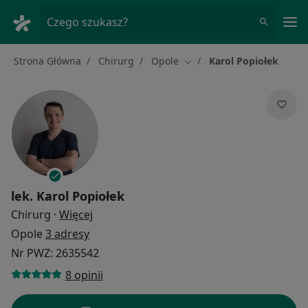
Me
Czego szukasz?
Strona Główna
Chirurg
Opole
Karol Popiołek
Zmień miasto
lek.
Karol Popiołek
O specjalizacjach
Chirurg
·
Więcej
Opole
3 adresy
Nr PWZ: 2635542
8 opinii