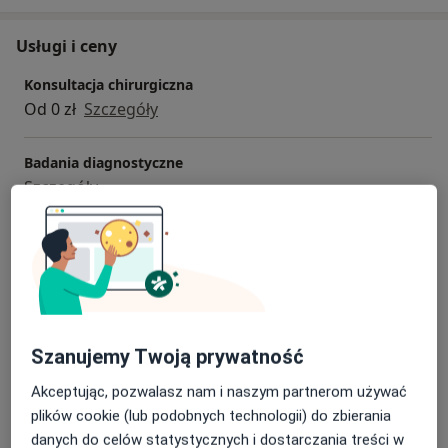
Usługi i ceny
Konsultacja chirurgiczna
Od 0 zł
Szczegóły
Badania diagnostyczne
Szczegóły
Chirurgiczne zaopatrzenie rany
Darmowa usługa
Szczegóły
Kwalifikacja do operacji
Darmowa usługa
Szczegóły
Szanujemy Twoją prywatność
Akceptując, pozwalasz nam i naszym partnerom używać
Usuwanie zmian skórnych
plików cookie (lub podobnych technologii) do zbierania
Darmowa usługa
Szczegóły
danych do celów statystycznych i dostarczania treści w