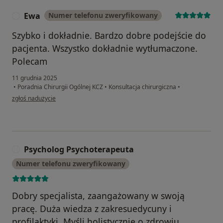
Ewa
Numer telefonu zweryfikowany
E
Szybko i dokładnie. Bardzo dobre podejście do
pacjenta. Wszystko dokładnie wytłumaczone.
Polecam
11 grudnia 2025
•
Poradnia Chirurgii Ogólnej KCZ
•
Konsultacja chirurgiczna
•
w opinii użytkownika Ewa
zgłoś nadużycie
Psycholog Psychoterapeuta
P
Numer telefonu zweryfikowany
Dobry specjalista, zaangażowany w swoją
pracę. Duża wiedza z zakresuedycuny i
profilaktyki. Myśli holistycznie o zdrowiu