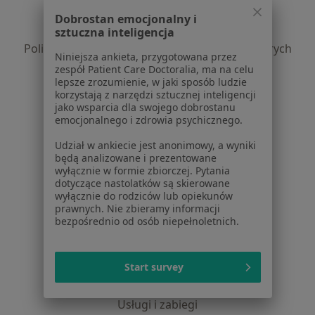
Polityka prywatności pacjentów
Dobrostan emocjonalny i
Polityka prywatności profesjonalistów
sztuczna inteligencja
Polityka prywatności dla profesjonalistów, których
Niniejsza ankieta, przygotowana przez
dane pozyskaliśmy samodzielnie
zespół Patient Care Doctoralia, ma na celu
Polityka cookies
lepsze zrozumienie, w jaki sposób ludzie
korzystają z narzędzi sztucznej inteligencji
Jak działają wyniki wyszukiwania
jako wsparcia dla swojego dobrostanu
Dostępność
emocjonalnego i zdrowia psychicznego.
O nas
Udział w ankiecie jest anonimowy, a wyniki
Praca
Rekrutujemy!
będą analizowane i prezentowane
Partnerzy
wyłącznie w formie zbiorczej. Pytania
Centrum prasowe
dotyczące nastolatków są skierowane
wyłącznie do rodziców lub opiekunów
Kontakt
prawnych. Nie zbieramy informacji
bezpośrednio od osób niepełnoletnich.
Dla pacjentów
Lekarze
Start survey
Placówki medyczne
Pytania i odpowiedzi
Usługi i zabiegi