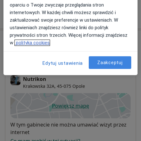
oparciu o Twoje zwyczaje przeglądania stron
internetowych. W każdej chwili możesz sprawdzić i
W jaki sposób ustalane są ceny?
zaktualizować swoje preferencje w ustawieniach. W
ustawieniach znajdziesz również linki do polityk
prywatności stron trzecich. Więcej informacji znajdziesz
Adresy (3)
w
polityka cookies
Adres 1
Adres 2
Adres 3
Zaakceptuj
Edytuj ustawienia
Nutrikon
Krakowska 32A,
45-075
Opole
Powiększ mapę
otwiera się w nowej karcie
Dostępność
W tym gabinecie nie można umawiać wizyt przez
internet
Co mam zrobić w tej sytuacji?