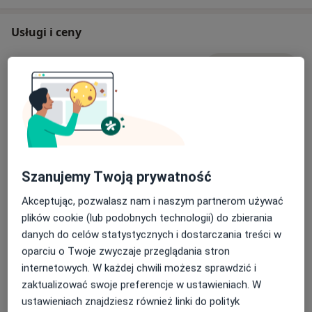
Psychoterapii Polskiego Towarzystwa
Psychiatrycznego,
Usługi i ceny
Zapraszam na konsultacje, psychoterapię lub po
Konsultacja psychoterapeutyczna
prostu rozmowę o Państwa trudnościach.
Umów wizytę
190 zł
Szczegóły
Psychoterapia indywidualna
Umów wizytę
190 zł
Szczegóły
Szanujemy Twoją prywatność
Psychoterapia dorosłych
Umów wizytę
190 zł
Szczegóły
Akceptując, pozwalasz nam i naszym partnerom używać
plików cookie (lub podobnych technologii) do zbierania
danych do celów statystycznych i dostarczania treści w
Psychoterapia par i małżeństw
Umów wizytę
oparciu o Twoje zwyczaje przeglądania stron
190 zł
Szczegóły
internetowych. W każdej chwili możesz sprawdzić i
zaktualizować swoje preferencje w ustawieniach. W
Psychoterapia partnerska
ustawieniach znajdziesz również linki do polityk
Umów wizytę