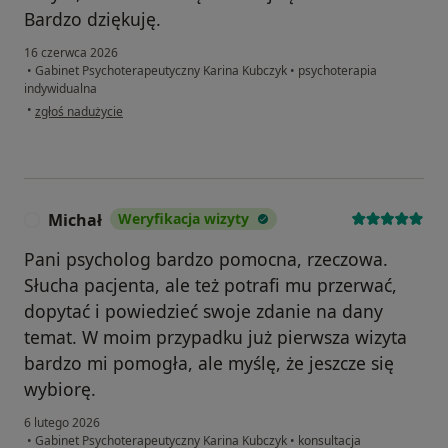
Bardzo dziękuję.
16 czerwca 2026
•
Gabinet Psychoterapeutyczny Karina Kubczyk
•
psychoterapia
indywidualna
w opinii użytkownika Ewa
•
zgłoś nadużycie
Michał
Weryfikacja wizyty
M
Pani psycholog bardzo pomocna, rzeczowa.
Słucha pacjenta, ale też potrafi mu przerwać,
dopytać i powiedzieć swoje zdanie na dany
temat. W moim przypadku już pierwsza wizyta
bardzo mi pomogła, ale myślę, że jeszcze się
wybiorę.
6 lutego 2026
•
Gabinet Psychoterapeutyczny Karina Kubczyk
•
konsultacja