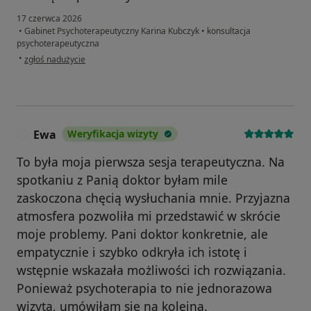
17 czerwca 2026
•
Gabinet Psychoterapeutyczny Karina Kubczyk
•
konsultacja
psychoterapeutyczna
w opinii użytkownika Kasia
•
zgłoś nadużycie
Ewa
Weryfikacja wizyty
E
To była moja pierwsza sesja terapeutyczna. Na
spotkaniu z Panią doktor byłam mile
zaskoczona chęcią wysłuchania mnie. Przyjazna
atmosfera pozwoliła mi przedstawić w skrócie
moje problemy. Pani doktor konkretnie, ale
empatycznie i szybko odkryła ich istotę i
wstępnie wskazała możliwości ich rozwiązania.
Ponieważ psychoterapia to nie jednorazowa
wizyta, umówiłam się na kolejną.