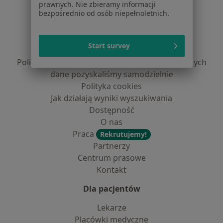
prawnych. Nie zbieramy informacji
Serwis
bezpośrednio od osób niepełnoletnich.
Regulamin
Polityka prywatności pacjentów
Start survey
Polityka prywatności profesjonalistów
Polityka prywatności dla profesjonalistów, których
dane pozyskaliśmy samodzielnie
Polityka cookies
Jak działają wyniki wyszukiwania
Dostępność
O nas
Praca
Rekrutujemy!
Partnerzy
Centrum prasowe
Kontakt
Dla pacjentów
Lekarze
Placówki medyczne