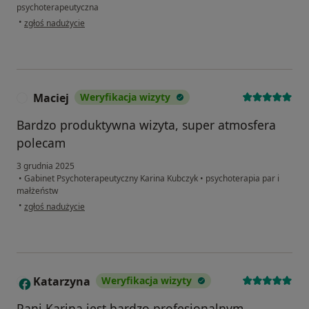
psychoterapeutyczna
w opinii użytkownika Michał
•
zgłoś nadużycie
Maciej
Weryfikacja wizyty
M
Bardzo produktywna wizyta, super atmosfera
polecam
3 grudnia 2025
•
Gabinet Psychoterapeutyczny Karina Kubczyk
•
psychoterapia par i
małżeństw
w opinii użytkownika Maciej
•
zgłoś nadużycie
Katarzyna
Weryfikacja wizyty
K
Pani Karina jest bardzo profesjonalnym