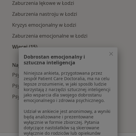
Zaburzenia lękowe w Łodzi
Zaburzenia nastroju w Łodzi
Kryzys emocjonalny w Łodzi
Zaburzenia emocjonalne w Łodzi
Więcej (15)
Więcej w kategorii: Najczęście leczone chorob
Dobrostan emocjonalny i
sztuczna inteligencja
Najpopularniejsze ubezpieczenia
Niniejsza ankieta, przygotowana przez
Psychoterapeuci z Allianz w Łodzi
zespół Patient Care Doctoralia, ma na celu
lepsze zrozumienie, w jaki sposób ludzie
Psychoterapeuci z TU Zdrowie w Łodzi
korzystają z narzędzi sztucznej inteligencji
jako wsparcia dla swojego dobrostanu
Psychoterapeuci z LUX MED w Łodzi
emocjonalnego i zdrowia psychicznego.
Udział w ankiecie jest anonimowy, a wyniki
będą analizowane i prezentowane
wyłącznie w formie zbiorczej. Pytania
dotyczące nastolatków są skierowane
wyłącznie do rodziców lub opiekunów