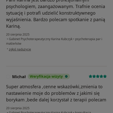
psychologiem, zaangażowanym. Trafnie ocenia
sytuację i potrafi udzielić konstruktywnego
wyjaśnienia. Bardzo polecam spotkanie z panią
Kariną.
20 sierpnia 2025
•
Gabinet Psychoterapeutyczny Karina Kubczyk
•
psychoterapia par i
małżeństw
w opinii użytkownika Katarzyna
•
zgłoś nadużycie
Michał
Weryfikacja wizyty
M
Super atmosfera ,cenne wskazówki,zmienia to
nastawienie moje do problemów z jakimi się
borykam ,bede dalej korzystał z terapii polecam
20 sierpnia 2025
•
Gabinet Psychoterapeutyczny Karina Kubczyk
•
konsultacja