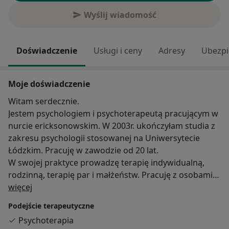
Wyślij wiadomość
Doświadczenie
Usługi i ceny
Adresy
Ubezpi
Moje doświadczenie
Witam serdecznie.
Jestem psychologiem i psychoterapeutą pracującym w
nurcie ericksonowskim. W 2003r. ukończyłam studia z
zakresu psychologii stosowanej na Uniwersytecie
Łódzkim. Pracuję w zawodzie od 20 lat.
W swojej praktyce prowadzę terapię indywidualną,
rodzinną, terapię par i małżeństw. Pracuję z osobami
O mnie
dorosłymi, młodzieżą i dziećmi. Prowadzę również
więcej
konsultacje wychowawcze dla rodziców. Oferuję
Podejście terapeutyczne
wsparcie dla par starających się o powiększenie
Psychoterapia
rodziny.