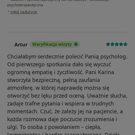
psychoterapeutyczna
w opinii użytkownika Michał
•
zgłoś nadużycie
Artur
Weryfikacja wizyty
A
Chciałabym serdecznie polecić Panią psycholog.
Od pierwszego spotkania dało się wyczuć
ogromną empatię i życzliwość. Pani Karina
stworzyła bezpieczną, pełną zaufania
atmosferę, w której naprawdę można się
otworzyć bez lęku przed oceną. Uważnie słucha,
zadaje trafne pytania i wspiera w trudnych
momentach. Czuć, że zależy jej na pacjencie, a
każda rozmowa daje poczucie zrozumienia i
ulgi. To osoba z powołaniem – ciepła,
kompetentna i bardzo zaangażowana. Dzięki