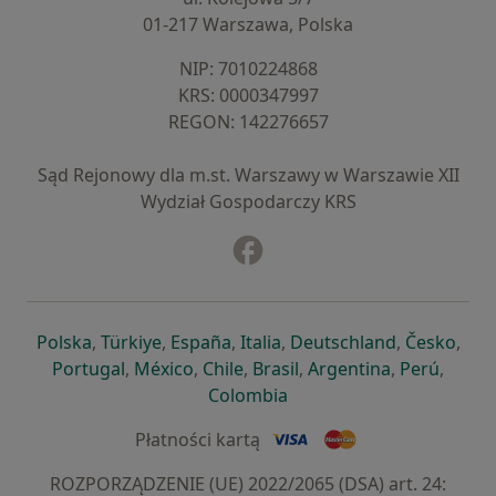
01-217 Warszawa, Polska
NIP: ⁠7010224868
KRS: ⁠0000347997
REGON: ⁠142276657
Sąd Rejonowy dla m.st. Warszawy w Warszawie XII
Wydział Gospodarczy KRS
Facebook
otwiera się w nowej karcie
otwiera się w nowej karcie
otwiera się w nowej karcie
otwiera się w nowej karcie
otwiera się w nowej karci
otwiera się
otwi
Polska
,
Türkiye
,
España
,
Italia
,
Deutschland
,
Česko
,
otwiera się w nowej karcie
otwiera się w nowej karcie
otwiera się w nowej karcie
otwiera się w nowej kar
otwiera się 
otwier
Portugal
,
México
,
Chile
,
Brasil
,
Argentina
,
Perú
,
otwiera się w nowej karc
Colombia
Płatności kartą
ROZPORZĄDZENIE (UE) 2022/2065 (DSA) art. 24: