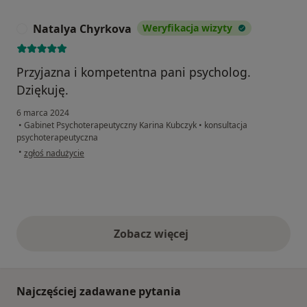
Natalya Chyrkova
Weryfikacja wizyty
N
Przyjazna i kompetentna pani psycholog.
Dziękuję.
6 marca 2024
•
Gabinet Psychoterapeutyczny Karina Kubczyk
•
konsultacja
psychoterapeutyczna
w opinii użytkownika Natalya Chyrkova
•
zgłoś nadużycie
Zobacz więcej
opinie powyżej
Najczęściej zadawane pytania