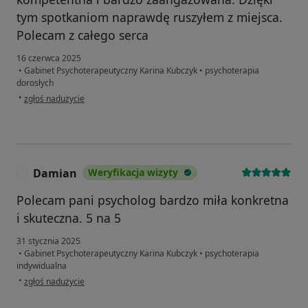
tym spotkaniom naprawdę ruszyłem z miejsca.
Polecam z całego serca
16 czerwca 2025
•
Gabinet Psychoterapeutyczny Karina Kubczyk
•
psychoterapia
dorosłych
w opinii użytkownika Artur
•
zgłoś nadużycie
Damian
Weryfikacja wizyty
D
Polecam pani psycholog bardzo miła konkretna
i skuteczna. 5 na 5
31 stycznia 2025
•
Gabinet Psychoterapeutyczny Karina Kubczyk
•
psychoterapia
indywidualna
w opinii użytkownika Damian
•
zgłoś nadużycie