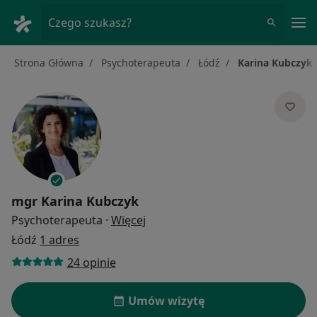
Me
Czego szukasz?
Strona Główna
Psychoterapeuta
Łódź
Karina Kubczyk
mgr
Karina Kubczyk
O specjalizacjach
Psychoterapeuta
·
Więcej
Łódź
1 adres
24 opinie
Umów wizytę