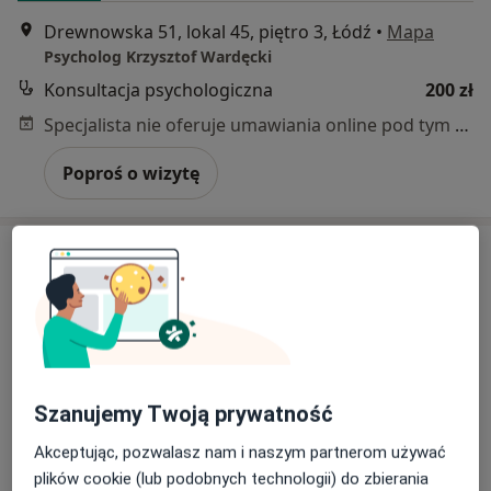
Drewnowska 51, lokal 45, piętro 3, Łódź
•
Mapa
Psycholog Krzysztof Wardęcki
Konsultacja psychologiczna
200 zł
Specjalista nie oferuje umawiania online pod tym adresem.
Poproś o wizytę
Szanujemy Twoją prywatność
Bezpieczne płatności
mgr Michał Lesiak
Akceptując, pozwalasz nam i naszym partnerom używać
plików cookie (lub podobnych technologii) do zbierania
·
Więcej
Psycholog, Psychotraumatolog, Seksuolog