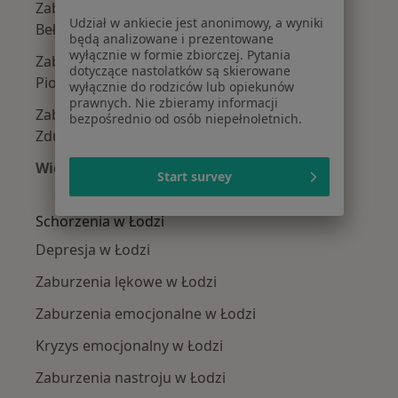
Zaburzenia w relacjach międzyludzkich w
Udział w ankiecie jest anonimowy, a wyniki
Bełchatowie
będą analizowane i prezentowane
wyłącznie w formie zbiorczej. Pytania
Zaburzenia w relacjach międzyludzkich w
dotyczące nastolatków są skierowane
Piotrkowie Trybunalskim
wyłącznie do rodziców lub opiekunów
prawnych. Nie zbieramy informacji
Zaburzenia w relacjach międzyludzkich w
bezpośrednio od osób niepełnoletnich.
Zduńskiej Woli
Więcej (11)
Start survey
Więcej w kategorii: W pobliżu Łodzi
Schorzenia w Łodzi
Depresja w Łodzi
Zaburzenia lękowe w Łodzi
Zaburzenia emocjonalne w Łodzi
Kryzys emocjonalny w Łodzi
Zaburzenia nastroju w Łodzi