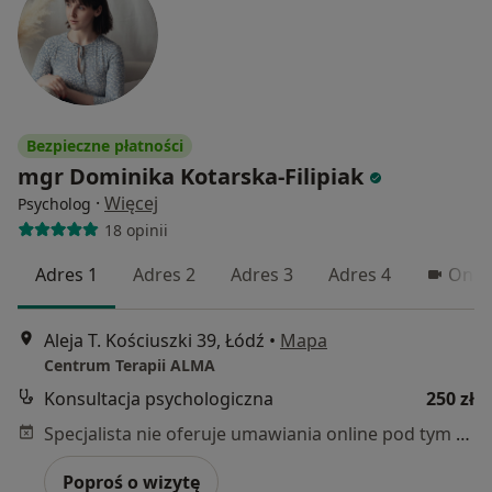
Bezpieczne płatności
mgr Dominika Kotarska-Filipiak
·
Więcej
Psycholog
18 opinii
Adres 1
Adres 2
Adres 3
Adres 4
Onlin
Aleja T. Kościuszki 39, Łódź
•
Mapa
Centrum Terapii ALMA
Konsultacja psychologiczna
250 zł
Specjalista nie oferuje umawiania online pod tym adresem.
Poproś o wizytę