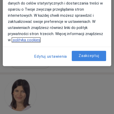
danych do celów statystycznych i dostarczania treści w
1120 opinii
oparciu o Twoje zwyczaje przeglądania stron
Adres
Online
internetowych. W każdej chwili możesz sprawdzić i
zaktualizować swoje preferencje w ustawieniach. W
ustawieniach znajdziesz również linki do polityk
Piotrkowska 148/150, Łódź
•
Mapa
prywatności stron trzecich. Więcej informacji znajdziesz
Klinika Psychologiczna Empatia - Michał Lesiak
w
polityka cookies
Badanie kwestionariuszem DIVA-5
690 zł
Specjalista nie oferuje umawiania online pod tym adresem.
Zaakceptuj
Edytuj ustawienia
Poproś o wizytę