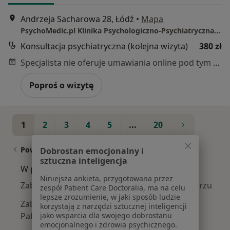
Andrzeja Sacharowa 28, Łódź
•
Mapa
PsychoMedic.pl Klinika Psychologiczno-Psychiatryczna Łódź ul. Sacharowa 28 (Górna, Chojny)
Konsultacja psychiatryczna (kolejna wizyta)
380 zł
Specjalista nie oferuje umawiania online pod tym adresem.
Poproś o wizytę
1
2
3
4
5
...
20
Powiązane wyszukiwania
Dobrostan emocjonalny i
sztuczna inteligencja
W pobliżu Łodzi
Niniejsza ankieta, przygotowana przez
Zaburzenia w relacjach międzyludzkich w Zgierzu
zespół Patient Care Doctoralia, ma na celu
lepsze zrozumienie, w jaki sposób ludzie
Zaburzenia w relacjach międzyludzkich w
korzystają z narzędzi sztucznej inteligencji
jako wsparcia dla swojego dobrostanu
Pabianicach
emocjonalnego i zdrowia psychicznego.