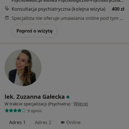
PsychoMedic.pl Klinika Psychologiczno-Psychiatryczna Łódź (al. T. Kościuszki 13, Centrum)
Konsultacja psychiatryczna (kolejna wizyta)
400 zł
Specjalista nie oferuje umawiania online pod tym adresem.
Poproś o wizytę
lek. Zuzanna Gałecka
·
Więcej
W trakcie specjalizacji (Psychiatra)
9 opinii
Adres 1
Adres 2
Online