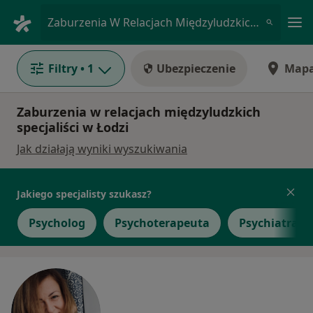
Me
Zaburzenia W Relacjach Międzyludzkich • Łódź, łódzkie
Filtry
• 1
Ubezpieczenie
Map
Zaburzenia w relacjach międzyludzkich
specjaliści w Łodzi
Jak działają wyniki wyszukiwania
Jakiego specjalisty szukasz?
Psycholog
Psychoterapeuta
Psychiatra