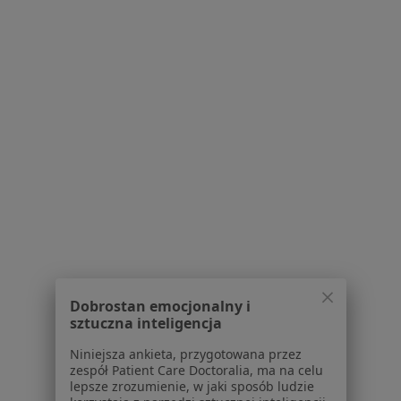
lek. Małgorzata Janczura
·
Więcej
Psychoterapeuta, Psychiatra
303 opinie
Adres
Online
ul.Łagiewnicka 118 lokal 315. Budynek Spółdzielni Mieszkaniowej os. W. Jagiełły, Łódź
•
Mapa
Specjalistyczna Praktyka Lekarska Małgorzata Janczura
Specjalista nie oferuje umawiania online pod tym adresem.
Poproś o wizytę
Dobrostan emocjonalny i
sztuczna inteligencja
Niniejsza ankieta, przygotowana przez
zespół Patient Care Doctoralia, ma na celu
lepsze zrozumienie, w jaki sposób ludzie