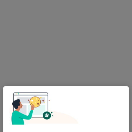
Specjalista nie oferuje umawiania online pod tym adresem.
Poproś o wizytę
mgr Adam Zalepa
·
Więcej
Psychoterapeuta, Psycholog
71 opinii
Adres
Online
Organizacji WiN 50, Łódź
•
Mapa