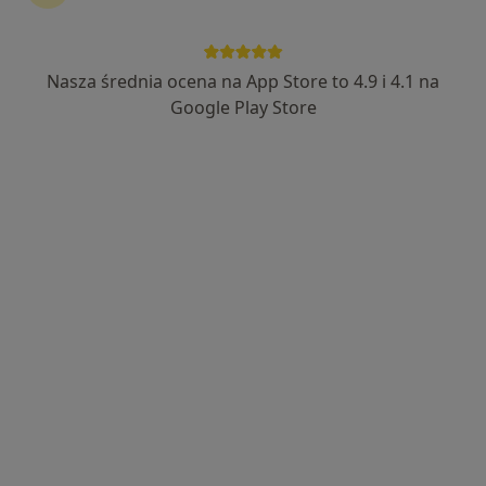
Wyróżniony
Bezpieczne płatności
Skupienie na pacjencie
Nasza średnia ocena na App Store to 4.9 i 4.1 na
dr n. o zdr. Grzegorz Majewski
Google Play Store
·
Więcej
Psychoterapeuta
21 opinii
Adres
Online
Rajska 13 m. 34, Łódź
•
Mapa
Gabinet Psychoterapii doktora Grzegorza Majewskiego
Konsultacja psychoterapeutyczna
140 zł
Specjalista nie oferuje umawiania online pod tym adresem.
Poproś o wizytę