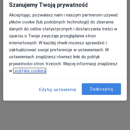
Poradnia zdrowia psychicznego CLUE
Szanujemy Twoją prywatność
Konsultacja psychoterapeutyczna
220 zł
Akceptując, pozwalasz nam i naszym partnerom używać
Specjalista nie oferuje umawiania online pod tym adresem.
plików cookie (lub podobnych technologii) do zbierania
danych do celów statystycznych i dostarczania treści w
Poproś o wizytę
oparciu o Twoje zwyczaje przeglądania stron
internetowych. W każdej chwili możesz sprawdzić i
zaktualizować swoje preferencje w ustawieniach. W
ustawieniach znajdziesz również linki do polityk
prywatności stron trzecich. Więcej informacji znajdziesz
w
polityka cookies
Zaakceptuj
Edytuj ustawienia
Bezpieczne płatności
Ogólnopolskie Centrum Profilaktyki i
Terapii
·
Więcej
Psychoterapia, Terapia, Psychologia