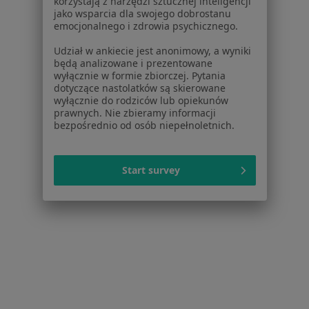
korzystają z narzędzi sztucznej inteligencji
jako wsparcia dla swojego dobrostanu
emocjonalnego i zdrowia psychicznego.
dr n. med. Zofia Warzyńska-Janowicz
Udział w ankiecie jest anonimowy, a wyniki
będą analizowane i prezentowane
·
Więcej
Psychoterapeuta certyfikowany
wyłącznie w formie zbiorczej. Pytania
16 opinii
dotyczące nastolatków są skierowane
wyłącznie do rodziców lub opiekunów
Łagiewnicka 118b, Łódź
•
Mapa
prawnych. Nie zbieramy informacji
bezpośrednio od osób niepełnoletnich.
Ogólnopolskie Centrum Profilaktyki i Terapii
Psychoterapia
250 zł
Specjalista nie oferuje umawiania online pod tym adresem.
Start survey
Poproś o wizytę
1
2
3
4
Powiązane wyszukiwania