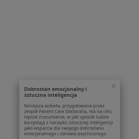
lek. Mariusz Radzyniak
·
Więcej
Kardiolog, Ultrasonografista
4 opinie
Adres 1
Adres 2
Adres 3
Wolności 148, Bielawa
•
Mapa
Przychodnia Rejonowo-Specjalistyczna
Dobrostan emocjonalny i
Specjalista nie oferuje umawiania online pod tym adresem.
sztuczna inteligencja
Poproś o wizytę
Niniejsza ankieta, przygotowana przez
zespół Patient Care Doctoralia, ma na celu
lepsze zrozumienie, w jaki sposób ludzie
korzystają z narzędzi sztucznej inteligencji
1
2
jako wsparcia dla swojego dobrostanu
emocjonalnego i zdrowia psychicznego.