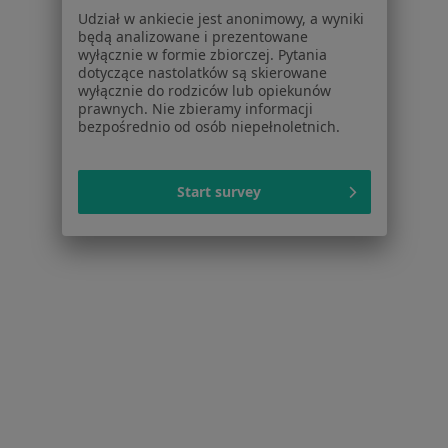
Powiązane wyszukiwania
|
Oferty pracy - Kardiolog
Udział w ankiecie jest anonimowy, a wyniki
będą analizowane i prezentowane
W pobliżu Ząbkowic Śląskich
wyłącznie w formie zbiorczej. Pytania
dotyczące nastolatków są skierowane
Kardiolodzy w Świdnicy
wyłącznie do rodziców lub opiekunów
prawnych. Nie zbieramy informacji
Kardiolodzy w Wałbrzychu
bezpośrednio od osób niepełnoletnich.
Kardiolodzy w Kłodzku
Kardiolodzy w Strzelinie
Start survey
Kardiolodzy w Polanicy-Zdroju
Więcej (14)
Więcej w kategorii: W pobliżu Ząbkowic Śląski
Najczęstsze schorzenia
Arytmia Ząbkowice Śląskie
Ból w klatce piersiowej Ząbkowice Śląskie
Choroba niedokrwienna serca Ząbkowice Śląskie