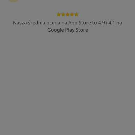
Nasza średnia ocena na App Store to 4.9 i 4.1 na
lek. Nina Hadaś-Grzelka
Google Play Store
·
Więcej
Kardiolog, Internista
36 opinii
Adres 1
Adres 2
Adres 3
Letnia 26/2, Kłodzko
•
Mapa
FLEBETICA
Konsultacja kardiologiczna + EKG
250 zł
Specjalista nie oferuje umawiania online pod tym adresem.
Poproś o wizytę