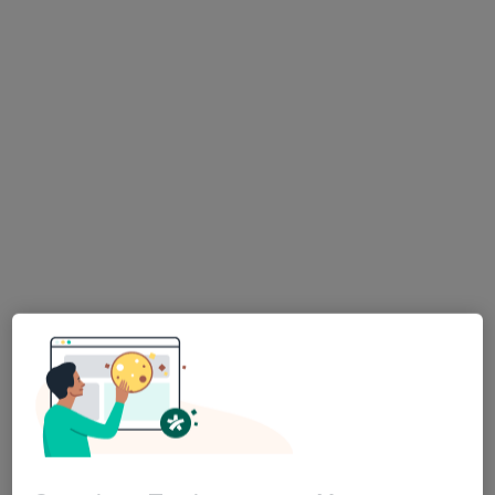
186 opinii
Bracka 9A, Świdnica
•
Mapa
Prywatna Specjalistyczna Praktyka Lekarska Agnieszka Rolska
Konsultacja kardiologiczna
Brak ceny
Specjalista nie oferuje umawiania online pod tym adresem.
Poproś o wizytę
lek. Piotr Ptak
·
Więcej
Kardiolog, Nefrolog, Bariatra