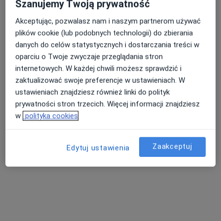
31 opinii
Szanujemy Twoją prywatność
Adres 1
Adres 2
Akceptując, pozwalasz nam i naszym partnerom używać
plików cookie (lub podobnych technologii) do zbierania
danych do celów statystycznych i dostarczania treści w
Jedności Narodowej 30, Łagiewniki
•
Mapa
oparciu o Twoje zwyczaje przeglądania stron
Poradnia Kardiologiczno-Nefrologiczna
internetowych. W każdej chwili możesz sprawdzić i
Konsultacja kardiologiczna
250 zł
zaktualizować swoje preferencje w ustawieniach. W
Specjalista nie oferuje umawiania online pod tym adresem.
ustawieniach znajdziesz również linki do polityk
prywatności stron trzecich. Więcej informacji znajdziesz
Poproś o wizytę
w
polityka cookies
Zaakceptuj
Edytuj ustawienia