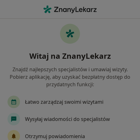
Me
Kardiolog • Ząbkowice Śląskie, dolnośląskie
Filtry
Ubezpieczenie
Mapa
Polecani kardiolodzy w Ząbkowicach
Witaj na ZnanyLekarz
Śląskich
Jak działają wyniki wyszukiwania
Znajdź najlepszych specjalistów i umawiaj wizyty.
Pobierz aplikację, aby uzyskać bezpłatny dostęp do
przydatnych funkcji:
Wybierz swoje ubezpieczenie
NFZ
Łatwo zarządzaj swoimi wizytami
Wysyłaj wiadomości do specjalistów
Otrzymuj powiadomienia