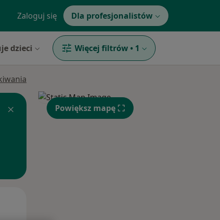
Zaloguj się
Dla profesjonalistów
je dzieci
Więcej filtrów
•
1
ukiwania
Powiększ mapę
Wt,
Śr,
Czw,
11 Sie
12 Sie
13 Sie