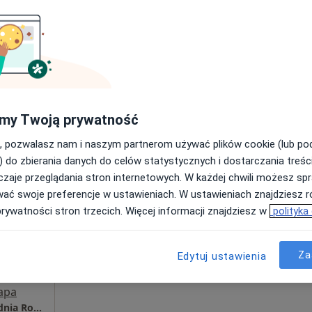
Umawianie online nie jest dostępne
Poproś o wizytę
apa
Amicus. Lekarsko - Rehabilitacyjna Przychodnia Rodzinna
190 zł
my Twoją prywatność
, pozwalasz nam i naszym partnerom używać plików cookie (lub p
) do zbierania danych do celów statystycznych i dostarczania treśc
zaje przeglądania stron internetowych. W każdej chwili możesz spr
a
Dziś
Jutro
Ndz,
Pon,
wać swoje preferencje w ustawieniach. W ustawieniach znajdziesz ró
7 Sie
8 Sie
9 Sie
10 Sie
prywatności stron trzecich. Więcej informacji znajdziesz w
polityka
Umawianie online nie jest dostępne
Za
Edytuj ustawienia
Poproś o wizytę
apa
Amicus. Lekarsko - Rehabilitacyjna Przychodnia Rodzinna