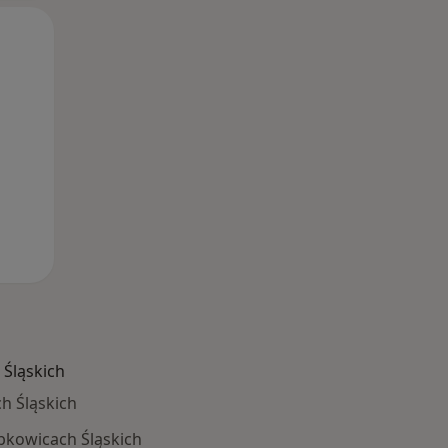
Wt,
Śr,
Czw,
11 Sie
12 Sie
13 Sie
Śląskich
h Śląskich
ąbkowicach Śląskich