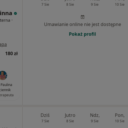
7 Sie
8 Sie
9 Sie
10 Sie
zinna
·
nterna
Umawianie online nie jest dostępne
Pokaż profil
apa
180 zł
Paulina
ciennik
terapeuta
Dziś
Jutro
Ndz,
Pon,
7 Sie
8 Sie
9 Sie
10 Sie