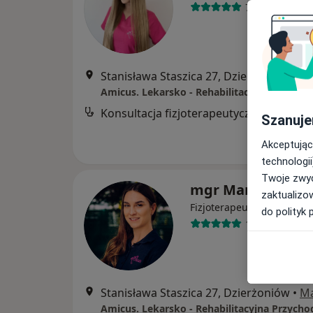
73 opinie
Stanisława Staszica 27, Dzierżoniów
•
M
Konsultacja fizjoterapeutyczna
Szanuje
Akceptując
technologii
Twoje zwyc
mgr Marta Piętk
zaktualizo
Fizjoterapeuta
do polityk 
15 opinii
Stanisława Staszica 27, Dzierżoniów
•
M