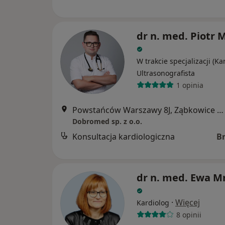
dr n. med. Piotr 
W trakcie specjalizacji (Ka
Ultrasonografista
1 opinia
Powstańców Warszawy 8J, Ząbkowice Śląskie
Dobromed sp. z o.o.
Konsultacja kardiologiczna
B
dr n. med. Ewa M
·
Więcej
Kardiolog
8 opinii