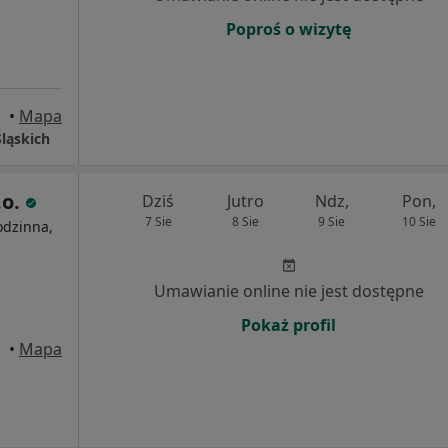
Poproś o wizytę
•
Mapa
ląskich
.o.
Dziś
Jutro
Ndz,
Pon,
7 Sie
8 Sie
9 Sie
10 Sie
odzinna,
Umawianie online nie jest dostępne
Pokaż profil
•
Mapa