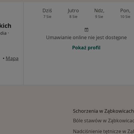
Dziś
Jutro
Ndz,
Pon,
7 Sie
8 Sie
9 Sie
10 Sie
kich
·
edia
Umawianie online nie jest dostępne
Pokaż profil
•
Mapa
Schorzenia w Ząbkowicach 
Bóle stawów w Ząbkowicac
Nadciśnienie tętnicze w Z