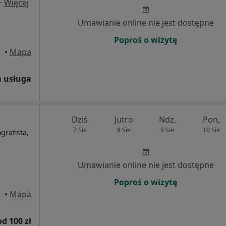
·
Więcej
Umawianie online nie jest dostępne
Poproś o wizytę
•
Mapa
 usługa
Dziś
Jutro
Ndz,
Pon,
7 Sie
8 Sie
9 Sie
10 Sie
grafista,
Umawianie online nie jest dostępne
Poproś o wizytę
•
Mapa
od 100 zł