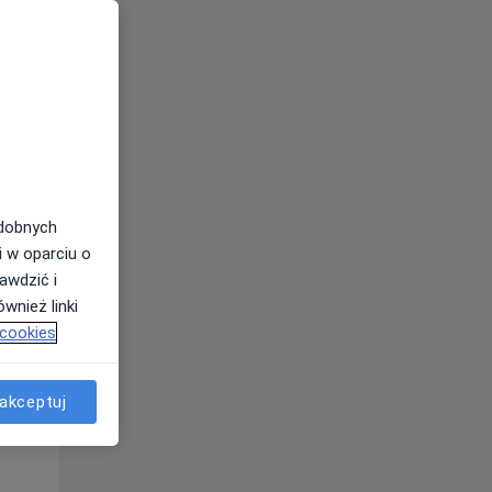
odobnych
i w oparciu o
awdzić i
Wt,
Śr,
Czw,
wnież linki
11 Sie
12 Sie
13 Sie
 cookies
akceptuj