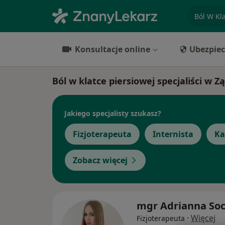
specjaliz
Konsultacje online
Ubezpiec
Ból w klatce piersiowej specjaliści w 
Jakiego specjalisty szukasz?
Fizjoterapeuta
Internista
Ka
Zobacz więcej
mgr Adrianna So
·
Więcej
Fizjoterapeuta