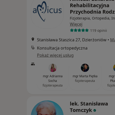
Rehabilitacyjna
Przychodnia Rod
Fizjoterapia, Ortopedia, I
Więcej
119 opinii
Stanisława Staszica 27, Dzierżoniów
•
M
Konsultacja ortopedyczna
Pokaż więcej usług
mgr Adrianna
mgr Marta Piętka
mgr 
Socha
fizjoterapeuta
Płu
fizjoterapeuta
fizjo
lek. Stanisława
Tomczyk