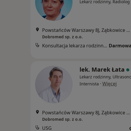
Lekarz rodzinny, Radiolog
Powstańców Warszawy 8J, Ząbkowice Śląskie
Dobromed sp. z o.o.
Konsultacja lekarza rodzinnego
Darmowa
lek. Marek Łata
Lekarz rodzinny, Ultrasono
·
Więcej
Internista
Powstańców Warszawy 8J, Ząbkowice Śląskie
Dobromed sp. z o.o.
USG