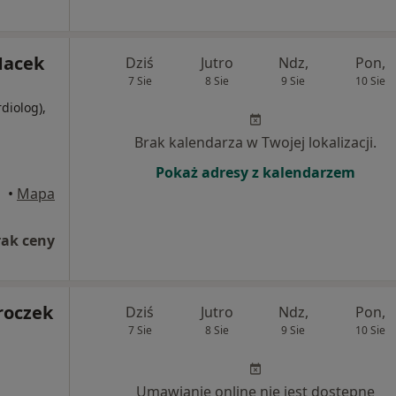
Macek
Dziś
Jutro
Ndz,
Pon,
7 Sie
8 Sie
9 Sie
10 Sie
rdiolog),
Brak kalendarza w Twojej lokalizacji.
Pokaż adresy z kalendarzem
•
Mapa
rak ceny
roczek
Dziś
Jutro
Ndz,
Pon,
7 Sie
8 Sie
9 Sie
10 Sie
Umawianie online nie jest dostępne