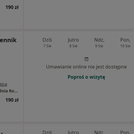
190 zł
iennik
Dziś
Jutro
Ndz,
Pon,
7 Sie
8 Sie
9 Sie
10 Sie
Umawianie online nie jest dostępne
Poproś o wizytę
apa
Amicus. Lekarsko - Rehabilitacyjna Przychodnia Rodzinna
190 zł
-
Dziś
Jutro
Ndz,
Pon,