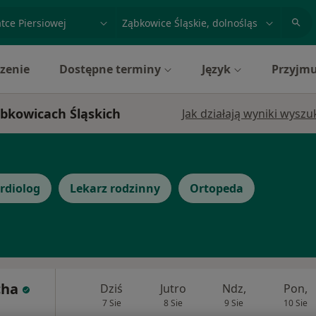
acja, badanie lub nazwisko
miasto lub dzielnica
zenie
Dostępne terminy
Język
Przyjmu
Ząbkowicach Śląskich
Jak działają wyniki wysz
rdiolog
Lekarz rodzinny
Ortopeda
cha
Dziś
Jutro
Ndz,
Pon,
7 Sie
8 Sie
9 Sie
10 Sie