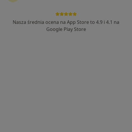
lek. Nina Hadaś-Grzelka
·
Więcej
Kardiolog, Internista
Nasza średnia ocena na App Store to 4.9 i 4.1 na
36 opinii
Google Play Store
Adres 1
Adres 2
Adres 3
Letnia 26/2, Kłodzko
•
Mapa
FLEBETICA
Konsultacja kardiologiczna + EKG
250 zł
Specjalista nie oferuje umawiania online pod tym adresem.
Poproś o wizytę