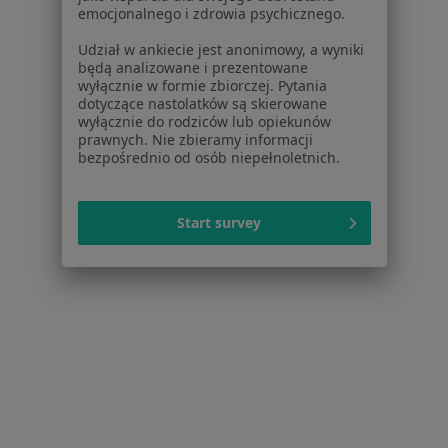
W pobliżu Nowej Rudy
emocjonalnego i zdrowia psychicznego.
Kardiolodzy w Wałbrzychu
Udział w ankiecie jest anonimowy, a wyniki
będą analizowane i prezentowane
Kardiolodzy w Świdnicy
wyłącznie w formie zbiorczej. Pytania
dotyczące nastolatków są skierowane
Kardiolodzy w Kłodzku
wyłącznie do rodziców lub opiekunów
prawnych. Nie zbieramy informacji
Kardiolodzy w Strzelinie
bezpośrednio od osób niepełnoletnich.
Kardiolodzy w Polanicy-Zdroju
Więcej (13)
Start survey
Więcej w kategorii: W pobliżu Nowej Rudy
Najczęstsze schorzenia
Choroba niedokrwienna serca Nowa Ruda
Choroby serca Nowa Ruda
Zaburzenia rytmu serca Nowa Ruda
Ból w klatce piersiowej Nowa Ruda