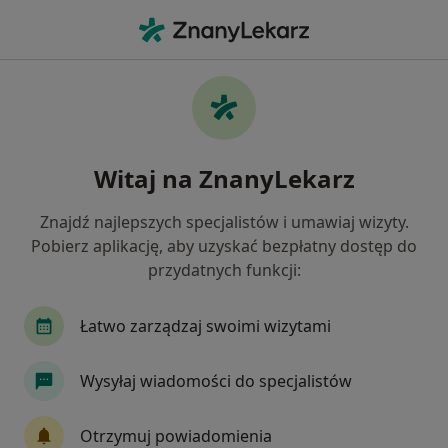
Me
Kardiolog • Nowa Ruda, dolnośląskie
Filtry
Ubezpieczenie
Mapa
Polecani kardiolodzy w Nowej Rudzie
Witaj na ZnanyLekarz
Jak działają wyniki wyszukiwania
Znajdź najlepszych specjalistów i umawiaj wizyty.
Pobierz aplikację, aby uzyskać bezpłatny dostęp do
Wybierz swoje ubezpieczenie
przydatnych funkcji:
Łatwo zarządzaj swoimi wizytami
Wysyłaj wiadomości do specjalistów
Otrzymuj powiadomienia