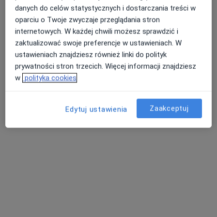
Holter EKG
200 zł
danych do celów statystycznych i dostarczania treści w
oparciu o Twoje zwyczaje przeglądania stron
Specjalista nie oferuje umawiania online pod tym adresem.
internetowych. W każdej chwili możesz sprawdzić i
zaktualizować swoje preferencje w ustawieniach. W
Poproś o wizytę
ustawieniach znajdziesz również linki do polityk
prywatności stron trzecich. Więcej informacji znajdziesz
w
polityka cookies
Zaakceptuj
Edytuj ustawienia
lek. Piotr Ptak
·
Więcej
Kardiolog, Nefrolog, Bariatra
31 opinii
Adres 1
Adres 2
Adres 3