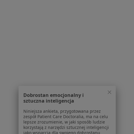
Małgorzata Olesińska-Olender
Kardiolog, Internista
2 opinie
Cisowa 2, Kłodzko
•
Mapa
Medimo - Instytut Medyczny
Specjalista nie oferuje umawiania online pod tym adresem.
Poproś o wizytę
Dobrostan emocjonalny i
sztuczna inteligencja
1
2
Niniejsza ankieta, przygotowana przez
zespół Patient Care Doctoralia, ma na celu
lepsze zrozumienie, w jaki sposób ludzie
Powiązane wyszukiwania
|
Oferty pracy - Kardiolog
korzystają z narzędzi sztucznej inteligencji
jako wsparcia dla swojego dobrostanu