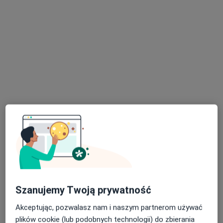
Konsultacja kardiologiczna
Brak ceny
Specjalista nie oferuje umawiania online pod tym adresem.
Poproś o wizytę
lek. Małgorzata Smreczyńska
Kardiolog, Internista
16 opinii
Szanujemy Twoją prywatność
Klonowa 6a, Wałbrzych
•
Mapa
Akceptując, pozwalasz nam i naszym partnerom używać
Poradnia Medic
plików cookie (lub podobnych technologii) do zbierania