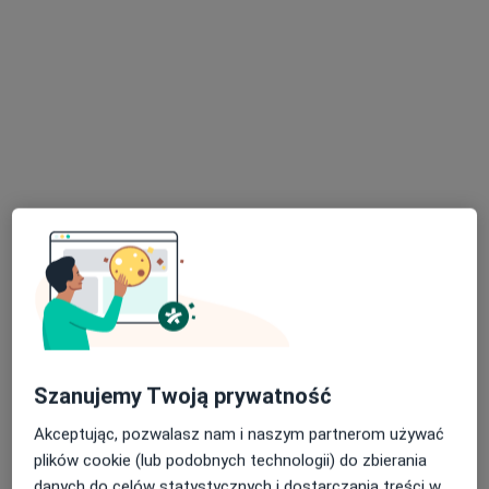
Bezpieczne płatności
lek. Aleksander Olejnik
·
Więcej
W trakcie specjalizacji (Kardiolog)
105 opinii
Adres 1
Adres 2
Krakowska 93A, Andrychów
•
Mapa
Centrum Medyczne Uno-Med Andrychów
Konsultacja kardiologiczna (pierwsza wizyta)
od 250 zł
Specjalista nie oferuje umawiania online pod tym adresem.
Szanujemy Twoją prywatność
Poproś o wizytę
Akceptując, pozwalasz nam i naszym partnerom używać
plików cookie (lub podobnych technologii) do zbierania
danych do celów statystycznych i dostarczania treści w