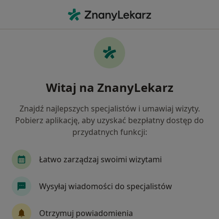
Me
Kardiolog • Kęty, małopolskie
Filtry
Ubezpieczenie
Mapa
Polecani kardiolodzy w Kętach
Witaj na ZnanyLekarz
Jak działają wyniki wyszukiwania
Znajdź najlepszych specjalistów i umawiaj wizyty.
Pobierz aplikację, aby uzyskać bezpłatny dostęp do
Wybierz swoje ubezpieczenie
przydatnych funkcji:
Łatwo zarządzaj swoimi wizytami
Wysyłaj wiadomości do specjalistów
Otrzymuj powiadomienia