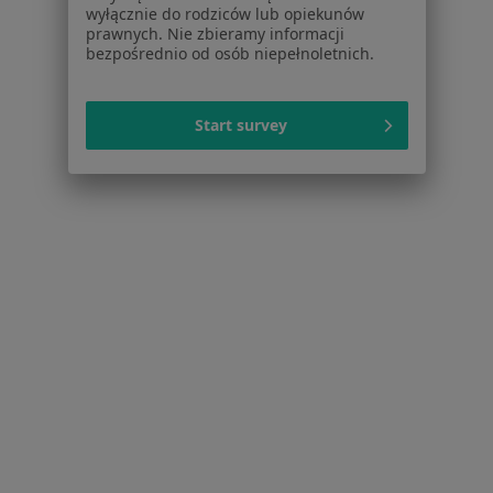
wyłącznie do rodziców lub opiekunów
Kardiolodzy w Sosnowcu
prawnych. Nie zbieramy informacji
bezpośrednio od osób niepełnoletnich.
Kardiolodzy w Krakowie
Więcej (15)
Więcej w kategorii: W pobliżu Kęt
Start survey
Najczęstsze schorzenia
Alergie skórne Kęty
Atopowe zapalenie skóry Kęty
Infekcje dróg moczowych Kęty
Alergia pokarmowa Kęty
Arytmia Kęty
Więcej (8)
Więcej w kategorii: Najczęstsze schorzenia