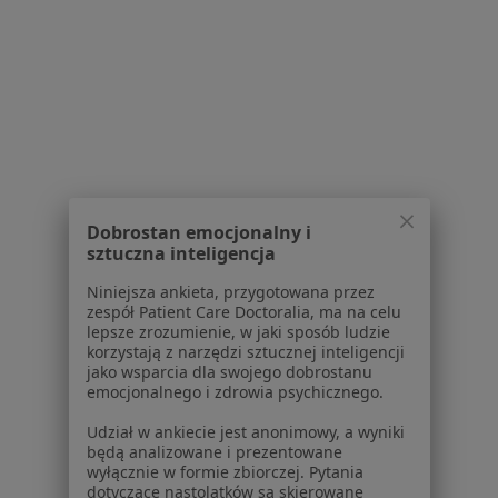
Marzena Maria Czader
Kardiolog, Internista
2 opinie
Żwirki i Wigury, Kęty
•
Mapa
MEDICUS
Specjalista nie oferuje umawiania online pod tym adresem.
Poproś o wizytę
Dobrostan emocjonalny i
sztuczna inteligencja
Niniejsza ankieta, przygotowana przez
zespół Patient Care Doctoralia, ma na celu
Powiązane wyszukiwania
|
Oferty pracy - Kardiolog
lepsze zrozumienie, w jaki sposób ludzie
korzystają z narzędzi sztucznej inteligencji
W pobliżu Kęt
jako wsparcia dla swojego dobrostanu
emocjonalnego i zdrowia psychicznego.
Kardiolodzy w Katowicach
Udział w ankiecie jest anonimowy, a wyniki
Kardiolodzy w Bielsku-Białej
będą analizowane i prezentowane
wyłącznie w formie zbiorczej. Pytania
Kardiolodzy w Tychach
dotyczące nastolatków są skierowane