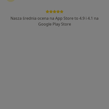
Centrum Medyczne Syntonic
·
Więcej
Kardiologia, Ortopedia, Neurochirurgia
Nasza średnia ocena na App Store to 4.9 i 4.1 na
499 opinii
Google Play Store
Adres 1
Adres 2
Jana III Sobieskiego 19, Kęty
•
Mapa
Brak dostępnych specjalistów z wolnymi terminami w tym centrum medycznym.
Pokaż profil