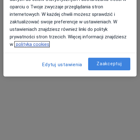
oparciu o Twoje zwyczaje przeglądania stron
internetowych. W każdej chwili możesz sprawdzić i
zaktualizować swoje preferencje w ustawieniach. W
ustawieniach znajdziesz również linki do polityk
prywatności stron trzecich. Więcej informacji znajdziesz
w
polityka cookies
Skupienie na pacjencie
dr n. med. Wojciech Czerwiński
Zaakceptuj
Edytuj ustawienia
·
Więcej
Kardiolog
824 opinie
Adres
Online
Plac Wolności 2, Bielsko-Biała
•
Mapa
Przychodnia Centrum Rodziny
Konsultacja kardiologiczna (kolejna wizyta)
280 zł
Specjalista nie oferuje umawiania online pod tym adresem.