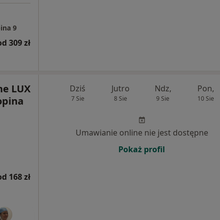
ina 9
od 309 zł
ne LUX
Dziś
Jutro
Ndz,
Pon,
opina
7 Sie
8 Sie
9 Sie
10 Sie
Umawianie online nie jest dostępne
Pokaż profil
od 168 zł