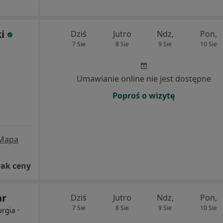
i
Dziś
Jutro
Ndz,
Pon,
7 Sie
8 Sie
9 Sie
10 Sie
Umawianie online nie jest dostępne
Poproś o wizytę
Mapa
rak ceny
ar
Dziś
Jutro
Ndz,
Pon,
7 Sie
8 Sie
9 Sie
10 Sie
·
urgia