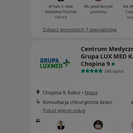
dr hab. n. med.
lek. Jakub Borycki
lek. 
Radzisław Trzciński
ginekolog
Czaj
chirurg
lar
Zobacz wszystkich 7 specjalistów
Centrum Medycz
Grupa LUX MED Ka
Chopina 9
248 opinii
Chopina 9, Kalisz
•
Mapa
Konsultacja chirurgiczna dzieci
Pokaż więcej usług