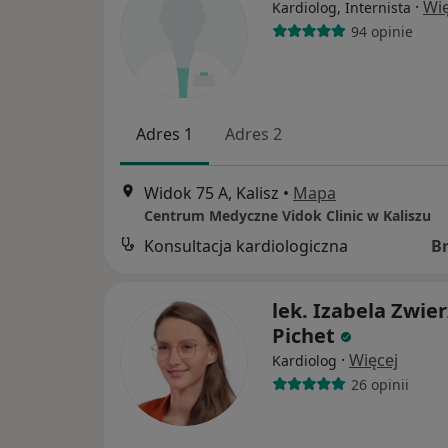
·
Wię
Kardiolog, Internista
94 opinie
Adres 1
Adres 2
Widok 75 A, Kalisz
•
Mapa
Centrum Medyczne Vidok Clinic w Kaliszu
Konsultacja kardiologiczna
B
lek. Izabela Zwier
Pichet
·
Więcej
Kardiolog
26 opinii