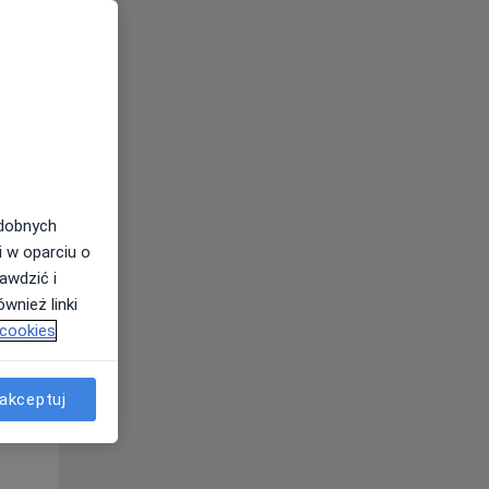
odobnych
i w oparciu o
awdzić i
Wt,
Śr,
Czw,
wnież linki
11 Sie
12 Sie
13 Sie
 cookies
akceptuj