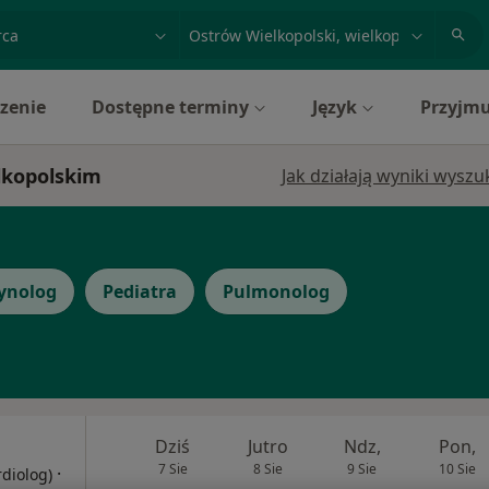
acja, badanie lub nazwisko
miasto lub dzielnica
zenie
Dostępne terminy
Język
Przyjmu
elkopolskim
Jak działają wyniki wysz
ynolog
Pediatra
Pulmonolog
Dziś
Jutro
Ndz,
Pon,
7 Sie
8 Sie
9 Sie
10 Sie
·
rdiolog)