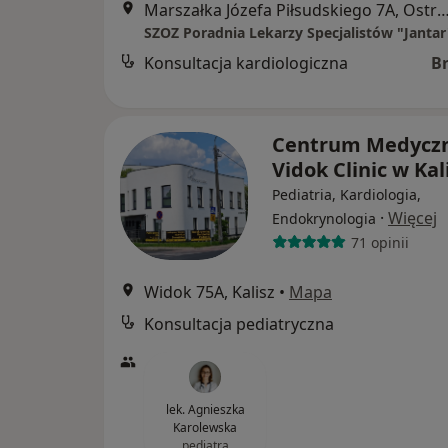
Marszałka Józefa Piłsudskiego 7A, Ostrów Wie
SZOZ Poradnia Lekarzy Specjalistów "Jantar
Konsultacja kardiologiczna
B
Centrum Medycz
Vidok Clinic w Ka
Pediatria, Kardiologia,
·
Więcej
Endokrynologia
71 opinii
Widok 75A, Kalisz
•
Mapa
Konsultacja pediatryczna
lek. Agnieszka
Karolewska
pediatra