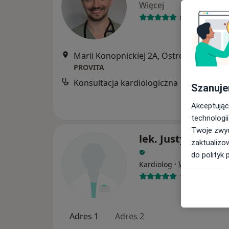
Więcej
65 opinii
Marii Konopnickiej 2A, Ostrów Wi
PROVITA
Konsultacja kardiologiczna
Szanuje
Akceptując
technologii
Twoje zwyc
lek. Justyna Krze
zaktualizo
do polityk 
·
Więcej
Kardiolog
14 opinii
Adres 1
Adres 2