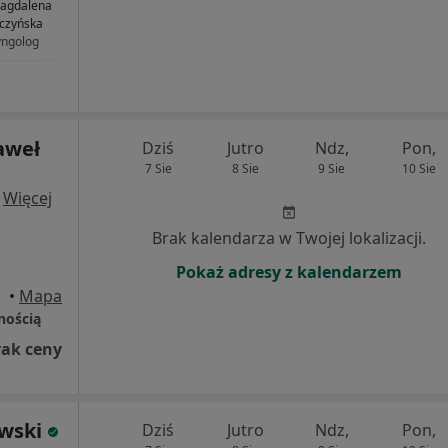
Magdalena
czyńska
yngolog
aweł
Dziś
Jutro
Ndz,
Pon,
7 Sie
8 Sie
9 Sie
10 Sie
·
Więcej
Brak kalendarza w Twojej lokalizacji.
Pokaż adresy z kalendarzem
•
Mapa
nością
rak ceny
awski
Dziś
Jutro
Ndz,
Pon,