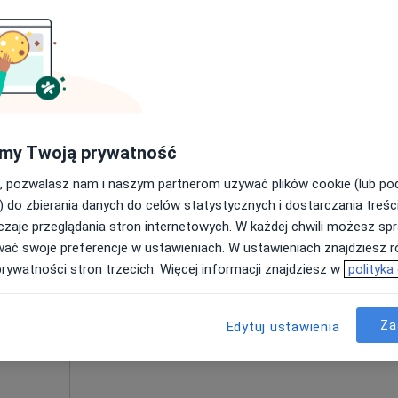
Umawianie online nie jest dostępne
Poproś o wizytę
elkopolski
•
Mapa
200 zł
my Twoją prywatność
, pozwalasz nam i naszym partnerom używać plików cookie (lub p
) do zbierania danych do celów statystycznych i dostarczania treśc
zaje przeglądania stron internetowych. W każdej chwili możesz spr
wińska
Dziś
Jutro
Ndz,
Pon,
wać swoje preferencje w ustawieniach. W ustawieniach znajdziesz ró
7 Sie
8 Sie
9 Sie
10 Sie
prywatności stron trzecich. Więcej informacji znajdziesz w
polityka
Umawianie online nie jest dostępne
Za
Edytuj ustawienia
Poproś o wizytę