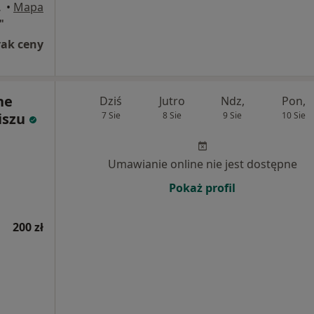
lkopolski
•
Mapa
"
rak ceny
ne
Dziś
Jutro
Ndz,
Pon,
liszu
7 Sie
8 Sie
9 Sie
10 Sie
Umawianie online nie jest dostępne
Pokaż profil
200 zł