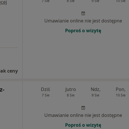
7 Sie
8 Sie
9 Sie
10 Sie
cej
Umawianie online nie jest dostępne
Poproś o wizytę
rak ceny
z-
Dziś
Jutro
Ndz,
Pon,
7 Sie
8 Sie
9 Sie
10 Sie
Umawianie online nie jest dostępne
Poproś o wizytę