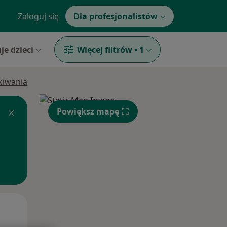
Zaloguj się
Dla profesjonalistów
je dzieci
Więcej filtrów
•
1
ukiwania
Powiększ mapę
Wt,
Śr,
Czw,
11 Sie
12 Sie
13 Sie