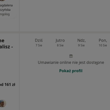
Magdalena
czyńska
yngolog
ne
Dziś
Jutro
Ndz,
Pon,
lisz -
7 Sie
8 Sie
9 Sie
10 Sie
Umawianie online nie jest dostępne
Pokaż profil
od 161 zł