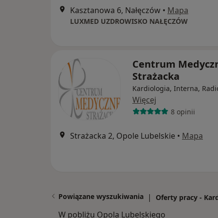
Kasztanowa 6, Nałęczów
•
Mapa
LUXMED UZDROWISKO NAŁĘCZÓW
Centrum Medycz
Strażacka
Kardiologia, Interna, Radi
Więcej
8 opinii
Strażacka 2, Opole Lubelskie
•
Mapa
Powiązane wyszukiwania
|
Oferty pracy - Kar
W pobliżu Opola Lubelskiego