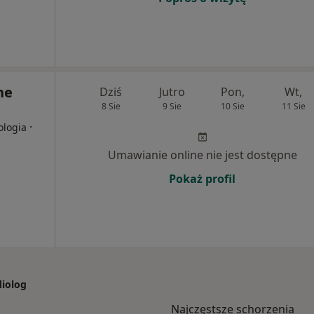
ne
Dziś
Jutro
Pon,
Wt,
8 Sie
9 Sie
10 Sie
11 Sie
·
ologia
Umawianie online nie jest dostępne
Pokaż profil
diolog
Najczęstsze schorzenia