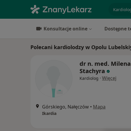
specjaliz
Konsultacje online
Dostępne t
Polecani kardiolodzy w Opolu Lubelsk
dr n. med. Milena
Stachyra
·
Więcej
Kardiolog
Górskiego, Nałęczów
•
Mapa
Ikardia