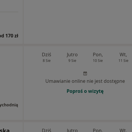
od 170 zł
Dziś
Jutro
Pon,
Wt,
8 Sie
9 Sie
10 Sie
11 Sie
Umawianie online nie jest dostępne
Poproś o wizytę
rzychodnią
ska
Dziś
Jutro
Pon,
Wt,