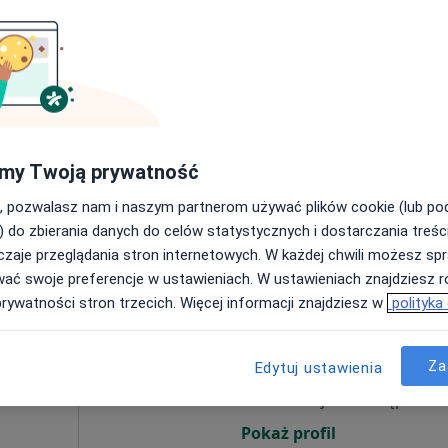
ed.
Dziś
Jutro
Pon,
Wt,
8 Sie
9 Sie
10 Sie
11 Sie
Umawianie online nie jest dostępne
Poproś o wizytę
my Twoją prywatność
rzychodnią
, pozwalasz nam i naszym partnerom używać plików cookie (lub p
rak ceny
) do zbierania danych do celów statystycznych i dostarczania treśc
zaje przeglądania stron internetowych. W każdej chwili możesz spr
wać swoje preferencje w ustawieniach. W ustawieniach znajdziesz ró
prywatności stron trzecich. Więcej informacji znajdziesz w
polityka
isko
Dziś
Jutro
Pon,
Wt,
8 Sie
9 Sie
10 Sie
11 Sie
,
Za
Edytuj ustawienia
Umawianie online nie jest dostępne
Pokaż profil