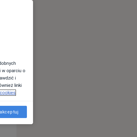
Śr,
Czw,
Pt,
12 Sie
13 Sie
14 Sie
odobnych
i w oparciu o
awdzić i
wnież linki
 cookies
Śr,
Czw,
Pt,
12 Sie
13 Sie
14 Sie
akceptuj