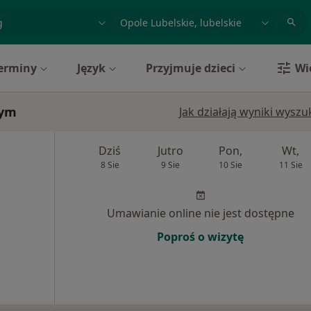
acja, badanie lub nazwisko
miasto lub dzielnica
erminy
Język
Przyjmuje dzieci
Wi
iym
Jak działają wyniki wysz
Dziś
Jutro
Pon,
Wt,
8 Sie
9 Sie
10 Sie
11 Sie
Umawianie online nie jest dostępne
Poproś o wizytę