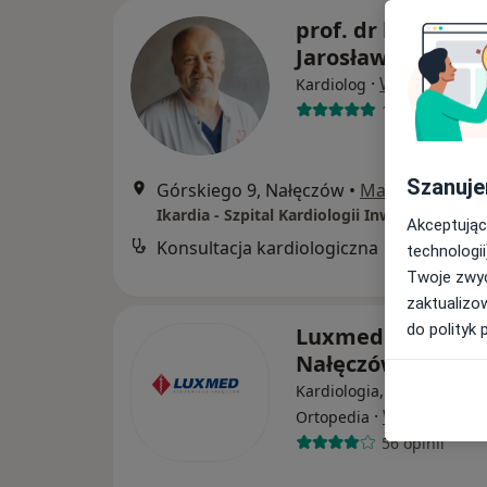
prof. dr hab. n. m
Jarosław Wójcik
·
Więcej
Kardiolog
1 opinia
Szanuje
Górskiego 9, Nałęczów
•
Mapa
Ikardia - Szpital Kardiologii Inwazyjnej z P
Akceptując
Konsultacja kardiologiczna
B
technologii
Twoje zwyc
zaktualizo
do polityk 
Luxmed - Uzdrow
Nałęczów
Kardiologia, Stomatologia
·
Więcej
Ortopedia
56 opinii