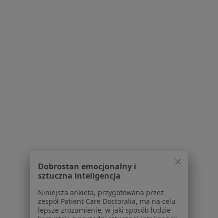
dr n. med. Agnieszka Mirek
Kardiolog, Internista
7 opinii
Al. Kraśnicka 100, Lublin
•
Mapa
Poradnia Kardiologiczna Wojewódzkiego Szpitala Specjalistycznego im. Stefana Kardynała Wyszyńskiego SPZOZ
Konsultacja kardiologiczna
Brak ceny
Specjalista nie oferuje umawiania online pod tym adresem.
Poproś o wizytę
Dobrostan emocjonalny i
sztuczna inteligencja
Niniejsza ankieta, przygotowana przez
zespół Patient Care Doctoralia, ma na celu
lepsze zrozumienie, w jaki sposób ludzie