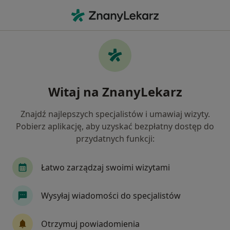
Me
Kardiolog • Dąbrowica, lubelskie
Filtry
Ubezpieczenie
Mapa
Polecani kardiolodzy w Dąbrowicy
Witaj na ZnanyLekarz
Jak działają wyniki wyszukiwania
Znajdź najlepszych specjalistów i umawiaj wizyty.
Pobierz aplikację, aby uzyskać bezpłatny dostęp do
Wybierz swoje ubezpieczenie
przydatnych funkcji:
Allianz
Compensa
PZU Zdrowie
Łatwo zarządzaj swoimi wizytami
Wysyłaj wiadomości do specjalistów
Otrzymuj powiadomienia