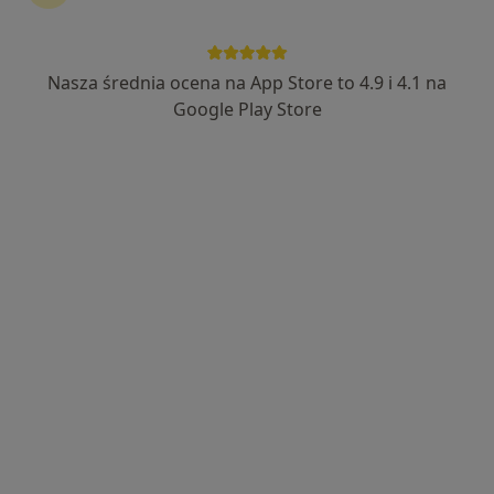
Nasza średnia ocena na App Store to 4.9 i 4.1 na
Bezpieczne płatności
Google Play Store
lek. Bartosz Kijewski
·
Więcej
Kardiolog
41 opinii
Adres 1
Adres 2
Skrajna 1, Dąbrowica
•
Mapa
Kijewski Medical Center
Konsultacja kardiologiczna (pierwsza wizyta)
300 zł
Specjalista nie oferuje umawiania online pod tym adresem.
Poproś o wizytę