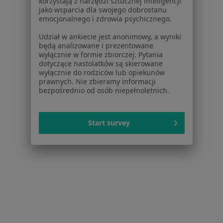
korzystają z narzędzi sztucznej inteligencji
jako wsparcia dla swojego dobrostanu
emocjonalnego i zdrowia psychicznego.
Anna Żak
Udział w ankiecie jest anonimowy, a wyniki
będą analizowane i prezentowane
Kardiolog
wyłącznie w formie zbiorczej. Pytania
6 opinii
dotyczące nastolatków są skierowane
wyłącznie do rodziców lub opiekunów
Zwycięska 6a, Lublin
•
Mapa
prawnych. Nie zbieramy informacji
Centrum Medyczne Luxmed Sp. z o.o. - Lublin
bezpośrednio od osób niepełnoletnich.
Specjalista nie oferuje umawiania online pod tym adresem.
Start survey
Poproś o wizytę