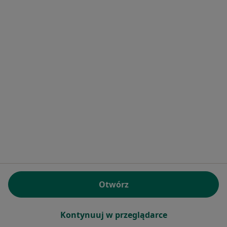
Więcej (7)
Więcej w kategorii: W pobliżu Dąbrowicy
Najczęstsze schorzenia
Choroba niedokrwienna serca Dąbrowica
Nadciśnienie płucne Dąbrowica
Nadciśnienie tętnicze Dąbrowica
Niewydolność serca Dąbrowica
Strona Główna
Kardiolog
Dąbrowica
Zmień miasto
Otwórz
Serwis
Kontynuuj w przeglądarce