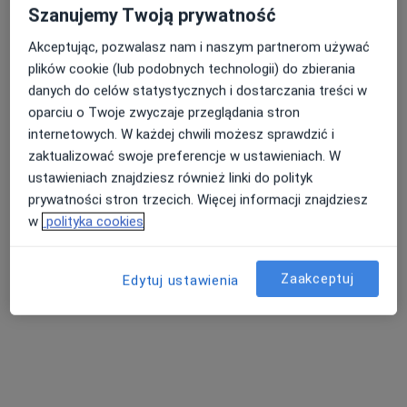
Pokaż profil
Szanujemy Twoją prywatność
Akceptując, pozwalasz nam i naszym partnerom używać
plików cookie (lub podobnych technologii) do zbierania
danych do celów statystycznych i dostarczania treści w
oparciu o Twoje zwyczaje przeglądania stron
internetowych. W każdej chwili możesz sprawdzić i
zaktualizować swoje preferencje w ustawieniach. W
ustawieniach znajdziesz również linki do polityk
prywatności stron trzecich. Więcej informacji znajdziesz
dr n. med. Marek Modrzewski
w
polityka cookies
·
Więcej
Kardiolog
19 opinii
Zaakceptuj
Edytuj ustawienia
al Krasnicka 100, Lublin
•
Mapa
Wojewódzki Szpital Specjalistyczny
Konsultacja kardiologiczna
Brak ceny
Specjalista nie oferuje umawiania online pod tym adresem.