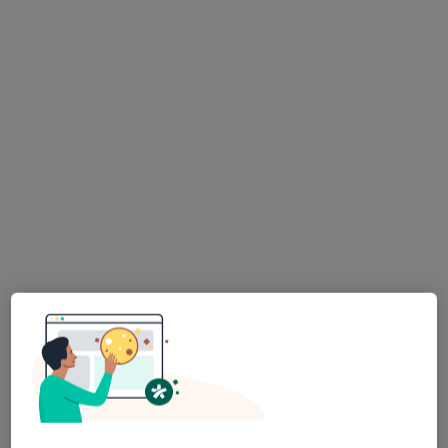
Luxmed Lublin - Zwycięska
·
Więcej
Kardiologia, Alergologia, Alergologia dziecięca
834 opinie
Zwycięska 6A, Lublin
•
Mapa
Konsultacja kardiologiczna
200 zł
lek. Leszek Gnyp
kardiolog
Brak dostępnych specjalistów z wolnymi terminami w tym centrum medycznym.