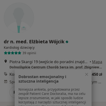
dr n. med. Elżbieta Wójcik
Kardiolog dziecięcy
39 opinii
Piotra Skargi 19 (wejście do poradni znajduje się od ul. Nowej 2), Wrocław
•
Mapa
Dolnośląskie Centrum Chorób Serca im. prof. Zbigniewa Religi MEDINET
Konsultacja kardiologiczna dla dzieci + EKG i USG serca
od 450 zł
Dobrostan emocjonalny i
sztuczna inteligencja
Specjalista nie oferuje umawiania online pod tym adresem.
Niniejsza ankieta, przygotowana przez
Poproś o wizytę
zespół Patient Care Doctoralia, ma na celu
lepsze zrozumienie, w jaki sposób ludzie
korzystają z narzędzi sztucznej inteligencji