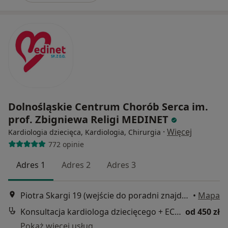
Dolnośląskie Centrum Chorób Serca im.
prof. Zbigniewa Religi MEDINET
·
Więcej
Kardiologia dziecięca, Kardiologia, Chirurgia
772 opinie
Adres 1
Adres 2
Adres 3
Piotra Skargi 19 (wejście do poradni znajduje się od ul. Nowej 2), Wrocław
•
Mapa
Konsultacja kardiologa dziecięcego + ECHO serca + EKG
od 450 zł
Pokaż więcej usług