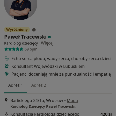
Wyróżniony
Paweł Tracewski
·
Więcej
Kardiolog dziecięcy
69 opinii
Echo serca płodu, wady serca, choroby serca dzieci
Konsultant Wojewódzki w Lubuskiem
Pacjenci doceniają mnie za punktualność i empatię
Adres 1
Adres 2
Barlickiego 24/1a, Wrocław
•
Mapa
Kardiolog Dziecięcy Paweł Tracewski.
Konsultacja kardiologa dziecięcego
420 zł