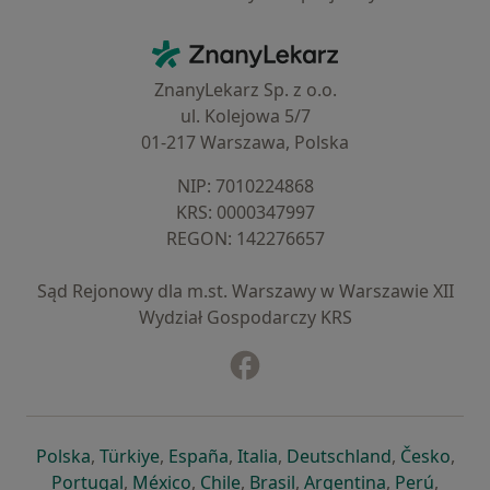
Kontakt
ZnanyLekarz - Strona główna
ZnanyLekarz Sp. z o.o.
ul. Kolejowa 5/7
01-217 Warszawa, Polska
NIP: ⁠7010224868
KRS: ⁠0000347997
REGON: ⁠142276657
Sąd Rejonowy dla m.st. Warszawy w Warszawie XII
Wydział Gospodarczy KRS
Facebook
otwiera się w nowej karcie
otwiera się w nowej karcie
otwiera się w nowej karcie
otwiera się w nowej karcie
otwiera się w nowej karci
otwiera się
otwi
Polska
,
Türkiye
,
España
,
Italia
,
Deutschland
,
Česko
,
otwiera się w nowej karcie
otwiera się w nowej karcie
otwiera się w nowej karcie
otwiera się w nowej kar
otwiera się 
otwier
Portugal
,
México
,
Chile
,
Brasil
,
Argentina
,
Perú
,