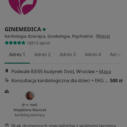
GINEMEDICA
·
Więcej
Kardiologia dziecięca, Ginekologia, Psychiatria
18513 opinii
Adres 1
Adres 2
Adres 3
Adres 4
Adres 5
Podwale 83/05 budynek Ovo), Wrocław
•
Mapa
Konsultacja kardiologiczna dla dzieci + EKG i USG serca
500 zł
dr n. med.
Magdalena Mazurak
kardiolog dziecięcy
Brak dostępnych specjalistów z wolnymi terminami w tym centrum medycznym.