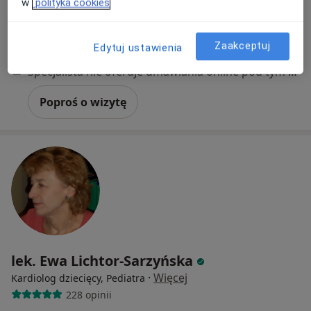
w
polityka cookies
Kamieńskiego 225/u 1, Wrocław
•
Mapa
Przychodnia Specjalistyczna Echo-Med s. c
Zaakceptuj
Edytuj ustawienia
Konsultacja kardiologa dziecięcego
100 zł
Specjalista nie oferuje umawiania online pod tym adresem.
Poproś o wizytę
lek. Ewa Lichtor-Sarzyńska
·
Więcej
Kardiolog dziecięcy, Pediatra
228 opinii