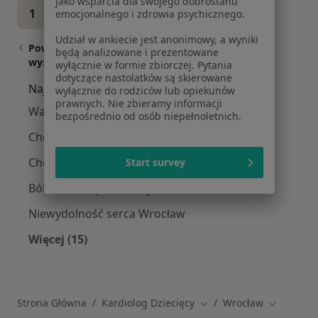
jako wsparcia dla swojego dobrostanu
1
2
emocjonalnego i zdrowia psychicznego.
Udział w ankiecie jest anonimowy, a wyniki
Powiązane
|
Oferty pracy - Kardiolog
będą analizowane i prezentowane
wyszukiwania
wyłącznie w formie zbiorczej. Pytania
dziecięcy
dotyczące nastolatków są skierowane
Najczęstsze schorzenia
wyłącznie do rodziców lub opiekunów
prawnych. Nie zbieramy informacji
Wady serca Wrocław
bezpośrednio od osób niepełnoletnich.
Choroby serca Wrocław
Choroby wieku dziecięcego Wrocław
Start survey
Ból w klatce piersiowej Wrocław
Niewydolność serca Wrocław
Więcej (15)
Więcej w kategorii: Najczęstsze schorzenia
Strona Główna
Kardiolog Dziecięcy
Wrocław
Zmień miasto
Zmień mia