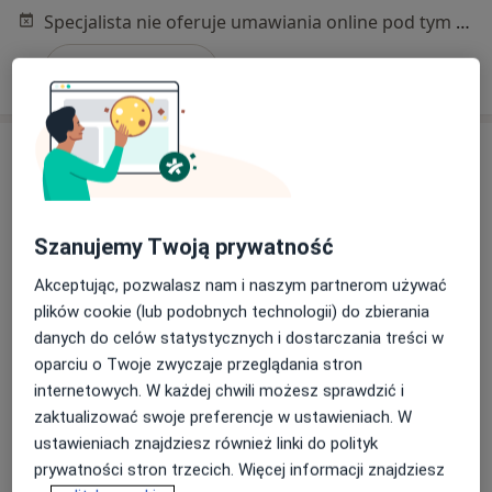
Specjalista nie oferuje umawiania online pod tym adresem.
Poproś o wizytę
Szanujemy Twoją prywatność
Akceptując, pozwalasz nam i naszym partnerom używać
plików cookie (lub podobnych technologii) do zbierania
dr n. med. Joanna Kukawczyńska-
danych do celów statystycznych i dostarczania treści w
Noczyńska
oparciu o Twoje zwyczaje przeglądania stron
·
Więcej
Kardiolog dziecięcy
internetowych. W każdej chwili możesz sprawdzić i
320 opinii
zaktualizować swoje preferencje w ustawieniach. W
ustawieniach znajdziesz również linki do polityk
Adres 1
Adres 2
prywatności stron trzecich. Więcej informacji znajdziesz