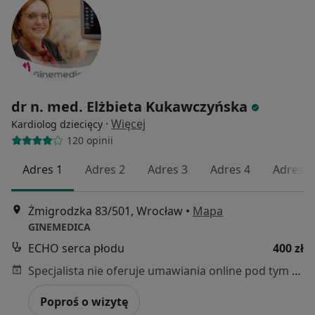
dr n. med. Elżbieta Kukawczyńska
·
Więcej
Kardiolog dziecięcy
120 opinii
Adres 1
Adres 2
Adres 3
Adres 4
Adres 5
Żmigrodzka 83/501, Wrocław
•
Mapa
GINEMEDICA
ECHO serca płodu
400 zł
Specjalista nie oferuje umawiania online pod tym adresem.
Poproś o wizytę