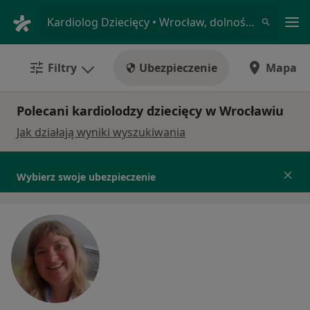
Me
Kardiolog Dziecięcy • Wrocław, dolnośląskie
Filtry
Ubezpieczenie
Mapa
Polecani kardiolodzy dziecięcy w Wrocławiu
Jak działają wyniki wyszukiwania
Wybierz swoje ubezpieczenie