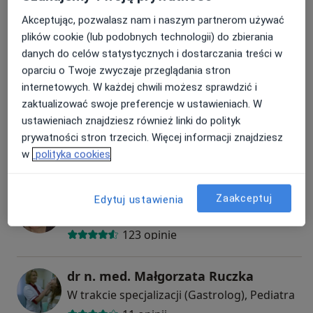
wszystkim pacjentom optymalne zestawienie czasu,
Akceptując, pozwalasz nam i naszym partnerom używać
ceny i jakości. Zależy nam na tym, aby dzieci rozwijały
dr n. med. Aleksander Basiak
plików cookie (lub podobnych technologii) do zbierania
się prawidłowo, były zdrowe i szczęśliwe.
danych do celów statystycznych i dostarczania treści w
Endokrynolog, Pediatra
oparciu o Twoje zwyczaje przeglądania stron
132 opinie
internetowych. W każdej chwili możesz sprawdzić i
zaktualizować swoje preferencje w ustawieniach. W
Marek Wasicionek
ustawieniach znajdziesz również linki do polityk
Kardiolog dziecięcy, Pediatra
prywatności stron trzecich. Więcej informacji znajdziesz
36 opinii
w
polityka cookies
dr n. med. Monika Mysłek-Prucnal
Zaakceptuj
Edytuj ustawienia
Pediatra, Endokrynolog
123 opinie
dr n. med. Małgorzata Ruczka
W trakcie specjalizacji (Gastrolog), Pediatra