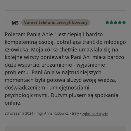
MS
Numer telefonu zweryfikowany
M
Polecam Panią Anię ! Jest ciepłą i bardzo
kompetentną osobą, potrafiąca trafić do młodego
człowieka. Moja córka chętnie umawiała się na
kolejne wizyty ponieważ w Pani Ani miała bardzo
duże wsparcie, zrozumienie i wyjaśnienie
problemu. Pani Ania w najtrudniejszych
momentach była gotowa służyć swoją wiedzą,
doświadczeniem i umiejętnościami
psychologicznymi. Dużym plusem są spotkania
online.
w opinii użytkownika MS
30 września 2024
•
mgr Anna Rudowicz
•
Inny
•
zgłoś nadużycie