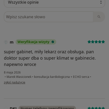
Szukaj w opiniach
m
Weryfikacja wizyty
super gabinet, miły lekarz oraz obsługa. pan
doktor super dba o super klimat w gabinecie.
napewno wroce
8 maja 2026
•
Marek Wasicionek
•
konsultacja kardiologiczna + ECHO serca
•
w opinii użytkownika m
zgłoś nadużycie
DKJ
Numer telefonu zweryfikowany
D