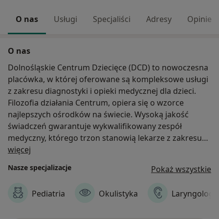
O nas
Usługi
Specjaliści
Adresy
Opinie
O nas
Dolnośląskie Centrum Dziecięce (DCD) to nowoczesna
placówka, w której oferowane są kompleksowe usługi
z zakresu diagnostyki i opieki medycznej dla dzieci.
Filozofia działania Centrum, opiera się o wzorce
najlepszych ośrodków na świecie. Wysoką jakość
świadczeń gwarantuje wykwalifikowany zespół
medyczny, którego trzon stanowią lekarze z zakresu
O nas
kilkunastu specjalizacji, m.in. pediatrii, neonatologii,
więcej
dermatologii, neurologii, alergologii, okulistyki,
Nasze specjalizacje
Pokaż wszystkie
kardiologii, dermatologii, laryngologii, ortopedii,
endokrynologii, reumatologii, diabetologii, psychiatrii
Pediatria
Okulistyka
Laryngologi
oraz rehabilitacji dziecięcej.