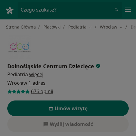
Me
Czego szukasz?
Strona Główna
Placówki
Pediatria
Wrocław
Do
Zmień miasto
Zmień m
Dolnośląskie Centrum Dziecięce
Pediatria
więcej
Wrocław
1 adres
676 opinii
Umów wizytę
Wyślij wiadomość