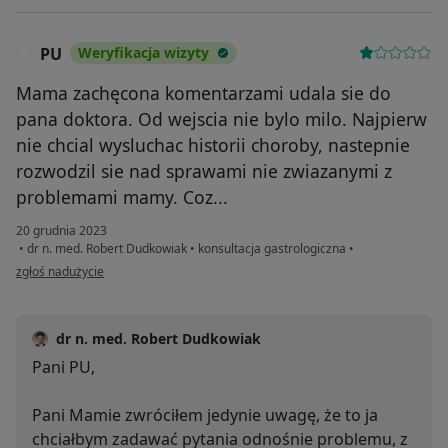
PU
Weryfikacja wizyty
P
Mama zachęcona komentarzami udala sie do
pana doktora. Od wejscia nie bylo milo. Najpierw
nie chcial wysluchac historii choroby, nastepnie
rozwodzil sie nad sprawami nie zwiazanymi z
problemami mamy. Coz...
20 grudnia 2023
•
dr n. med. Robert Dudkowiak
•
konsultacja gastrologiczna
•
w opinii użytkownika PU
zgłoś nadużycie
dr n. med. Robert Dudkowiak
Pani PU,
Pani Mamie zwróciłem jedynie uwagę, że to ja
chciałbym zadawać pytania odnośnie problemu, z