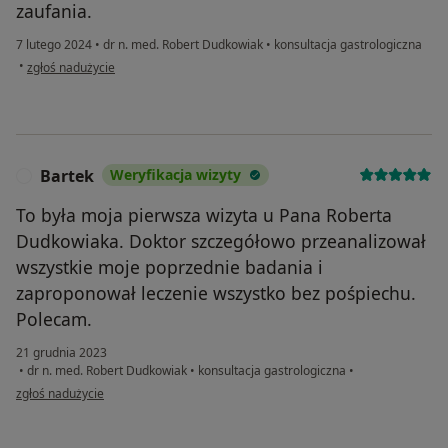
zaufania.
7 lutego 2024
•
dr n. med. Robert Dudkowiak
•
konsultacja gastrologiczna
w opinii użytkownika John77
•
zgłoś nadużycie
Bartek
Weryfikacja wizyty
B
To była moja pierwsza wizyta u Pana Roberta
Dudkowiaka. Doktor szczegółowo przeanalizował
wszystkie moje poprzednie badania i
zaproponował leczenie wszystko bez pośpiechu.
Polecam.
21 grudnia 2023
•
dr n. med. Robert Dudkowiak
•
konsultacja gastrologiczna
•
w opinii użytkownika Bartek
zgłoś nadużycie