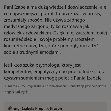
Pani Izabela ma dużą wiedzę i doświadczenie, ale
co najważniejsze, potrafi to przekazać w prosty,
zrozumiały sposób. Nie używa żadnego
medycznego żargonu, tylko rozmawia jak
człowiek z człowiekiem. Dzięki niej zacząłem lepiej
rozumieć siebie i swoje problemy. Dostałem
konkretne narzędzia, które pomogły mi radzić
sobie z trudnymi emocjami.
Jeśli ktoś szuka psychologa, który jest
kompetentny, empatyczny i po prostu ludzki, to z
czystym sumieniem mogę polecić Panią Izabelę.
30 marca 2025
•
mgr Izabela Krupnik-Krasoń
•
Konsultacja psychologiczna
w opinii użytkownika N.C
•
zgłoś nadużycie
mgr Izabela Krupnik-Krasoń