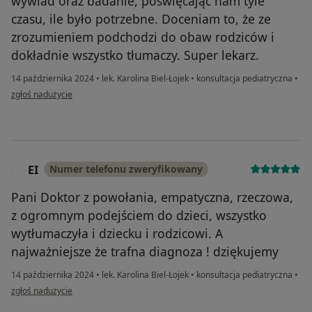
wywiad oraz badanie, poświęcając nam tyle
czasu, ile było potrzebne. Doceniam to, że ze
zrozumieniem podchodzi do obaw rodziców i
dokładnie wszystko tłumaczy. Super lekarz.
14 października 2024
•
lek. Karolina Biel-Łojek
•
konsultacja pediatryczna
•
w opinii użytkownika JF
zgłoś nadużycie
EI
Numer telefonu zweryfikowany
E
Pani Doktor z powołania, empatyczna, rzeczowa,
z ogromnym podejściem do dzieci, wszystko
wytłumaczyła i dziecku i rodzicowi. A
najważniejsze że trafna diagnoza ! dziękujemy
14 października 2024
•
lek. Karolina Biel-Łojek
•
konsultacja pediatryczna
•
w opinii użytkownika EI
zgłoś nadużycie