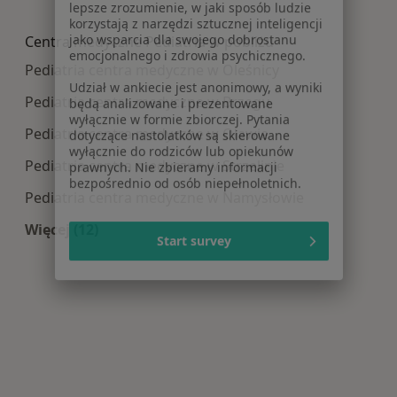
lepsze zrozumienie, w jaki sposób ludzie
Więcej w kategorii: Najczęście leczone choroby
korzystają z narzędzi sztucznej inteligencji
jako wsparcia dla swojego dobrostanu
Centra medyczne Pediatria w pobliżu
emocjonalnego i zdrowia psychicznego.
Pediatria centra medyczne w Oleśnicy
Udział w ankiecie jest anonimowy, a wyniki
będą analizowane i prezentowane
Pediatria centra medyczne w Brzegu
wyłącznie w formie zbiorczej. Pytania
dotyczące nastolatków są skierowane
Pediatria centra medyczne w Oławie
wyłącznie do rodziców lub opiekunów
prawnych. Nie zbieramy informacji
Pediatria centra medyczne w Strzelinie
bezpośrednio od osób niepełnoletnich.
Pediatria centra medyczne w Namysłowie
Więcej (12)
Start survey
Więcej w kategorii: Centra medyczne Pediatria 