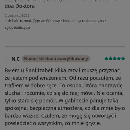
doa Doktora
2 sierpnia 2025
•
dr hab. n. med. Cyprian Olchowy
•
konsultacja radiologiczna
•
w opinii użytkownika Ginio
zgłoś nadużycie
N.C
Numer telefonu zweryfikowany
N
Byłem u Pani Izabeli kilka razy i muszę przyznać,
że jestem pod wrażeniem. Od razu poczułem, że
trafiłem w dobre ręce. To osoba, która naprawdę
słucha i rozumie, co się do niej mówi. Nie ocenia,
tylko stara się pomóc. W gabinecie panuje taka
spokojna, bezpieczna atmosfera, co dla mnie było
bardzo ważne. Czułem, że mogę się otworzyć i
powiedzieć o wszystkim, co mnie gryzie.