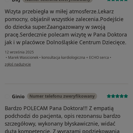
Wizyta przebiegła w miłej atmosferze.Lekarz
pomocny, objaśnił wszystkie zalecenia.Podejście
do dziecka super.Zaangazowany w swoją
pracę.Serdecznie polecam wizytę w Pana Doktora
jak i w placówce Dolnośląskie Centrum Dziecięce.
12 września 2025
•
Marek Wasicionek
•
konsultacja kardiologiczna + ECHO serca
•
w opinii użytkownika DKJ
zgłoś nadużycie
Ginio
Numer telefonu zweryfikowany
G
Bardzo POLECAM Pana Doktora!!! Z empatią
podchodzi do pacjenta, opis rezonansu bardzo
szczegółowy, wykonany błyskawicznie, widać
dużą kompetencję. Z wyrazami podziękowania