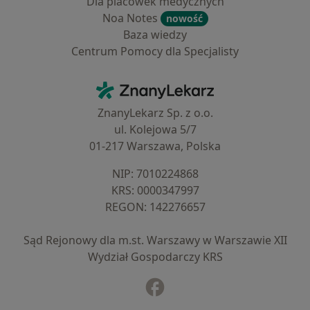
Dla placówek medycznych
Noa Notes
nowość
Baza wiedzy
Centrum Pomocy dla Specjalisty
Kontakt
ZnanyLekarz - Strona główna
ZnanyLekarz Sp. z o.o.
ul. Kolejowa 5/7
01-217 Warszawa, Polska
NIP: ⁠7010224868
KRS: ⁠0000347997
REGON: ⁠142276657
Sąd Rejonowy dla m.st. Warszawy w Warszawie XII
Wydział Gospodarczy KRS
Facebook
otwiera się w nowej karcie