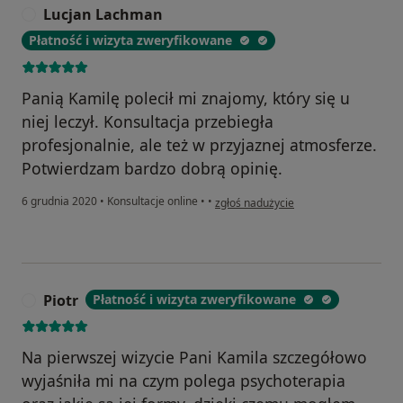
Lucjan Lachman
L
Płatność i wizyta zweryfikowane
Panią Kamilę polecił mi znajomy, który się u
niej leczył. Konsultacja przebiegła
profesjonalnie, ale też w przyjaznej atmosferze.
Potwierdzam bardzo dobrą opinię.
w opinii użytkownika Lucjan Lachman
6 grudnia 2020
•
Konsultacje online
•
•
zgłoś nadużycie
Piotr
Płatność i wizyta zweryfikowane
P
Na pierwszej wizycie Pani Kamila szczegółowo
wyjaśniła mi na czym polega psychoterapia