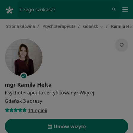
Me
Czego szukasz?
Strona Główna
Psychoterapeuta
Gdańsk
Kamila Hel
Zmień miasto
mgr
Kamila Helta
O specjalizacjach
Psychoterapeuta certyfikowany
·
Więcej
Gdańsk
3 adresy
11 opinii
Umów wizytę