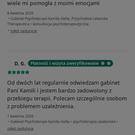
wiele mi pomogła z moimi emocjami
8 kwietnia 2026
•
Gabinet Psychoterapii Kamila Helta, Przychodnia Lekarska
Therapeutica
•
konsultacja psychoterapeutyczna
w opinii użytkownika Mad Mat
•
zgłoś nadużycie
D. G.
Płatność i wizyta zweryfikowane
D
Od dwóch lat regularnie odwiedzam gabinet
Pani Kamili i jestem bardzo zadowolony z
przebiegu terapii. Polecam szczególnie osobom
z problemem uzależnienia.
1 kwietnia 2026
•
Gabinet Psychoterapii Kamila Helta
•
psychoterapia uzależnień
•
w opinii użytkownika D. G.
zgłoś nadużycie