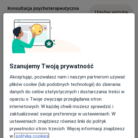
Konsultacja psychoterapeutyczna
Umów wizytę
200 zł - 250 zł
Szczegóły
Psychoterapia indywidualna
Umów wizytę
Od 250 zł
Szczegóły
Psychoterapia uzależnień
Umów wizytę
Szanujemy Twoją prywatność
250 zł
Szczegóły
Akceptując, pozwalasz nam i naszym partnerom używać
plików cookie (lub podobnych technologii) do zbierania
Terapia uzależnień
Umów wizytę
danych do celów statystycznych i dostarczania treści w
250 zł
Szczegóły
oparciu o Twoje zwyczaje przeglądania stron
internetowych. W każdej chwili możesz sprawdzić i
Konsultacja online
zaktualizować swoje preferencje w ustawieniach. W
Od 200 zł
Szczegóły
ustawieniach znajdziesz również linki do polityk
prywatności stron trzecich. Więcej informacji znajdziesz
+ 1 usługa
w
polityka cookies