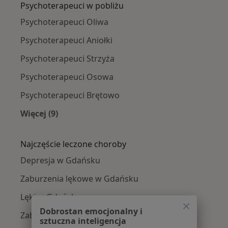
Psychoterapeuci w pobliżu
Psychoterapeuci Oliwa
Psychoterapeuci Aniołki
Psychoterapeuci Strzyża
Psychoterapeuci Osowa
Psychoterapeuci Brętowo
Więcej (9)
Więcej w kategorii: Psychoterapeuci w pobliżu
Najczęście leczone choroby
Depresja w Gdańsku
Zaburzenia lękowe w Gdańsku
Lęki w Gdańsku
Dobrostan emocjonalny i
Zaburzenia nastroju w Gdańsku
sztuczna inteligencja