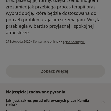
oraz jakie są jej formy, dzięki czemu mogłem
zrozumieć jak przebiega proces terapii oraz
wybrać opcję, która będzie dostosowana do
potrzeb problemu z jakim się zmagam. Wizyta
przebiegła w bardzo przyjaznej i spokojnej
atmosferze.
w opinii użytkownika Piotr
27 listopada 2020
•
Konsultacje online
•
•
zgłoś nadużycie
Zobacz więcej
opinie powyżej
Najczęściej zadawane pytania
Jaki jest zakres porad oferowanych przez Kamila
Helta?