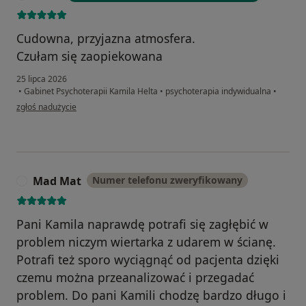
Cudowna, przyjazna atmosfera.
Czułam się zaopiekowana
25 lipca 2026
•
Gabinet Psychoterapii Kamila Helta
•
psychoterapia indywidualna
•
w opinii użytkownika Anna
zgłoś nadużycie
Mad Mat
Numer telefonu zweryfikowany
M
Pani Kamila naprawdę potrafi się zagłębić w
problem niczym wiertarka z udarem w ścianę.
Potrafi też sporo wyciągnąć od pacjenta dzięki
czemu można przeanalizować i przegadać
problem. Do pani Kamili chodzę bardzo długo i