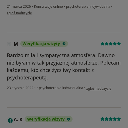
21 marca 2026
•
Konsultacje online
•
psychoterapia indywidualna
•
w opinii użytkownika R.K
zgłoś nadużycie
M
Weryfikacja wizyty
Bardzo miła i sympatyczna atmosfera. Dawno
nie byłam w tak przyjaznej atmosferze. Polecam
każdemu, kto chce życzliwy kontakt z
psychoterapeutą.
w opinii użytkownika M
23 stycznia 2022
•
•
psychoterapia indywidualna
•
zgłoś nadużycie
A. K
Weryfikacja wizyty
A