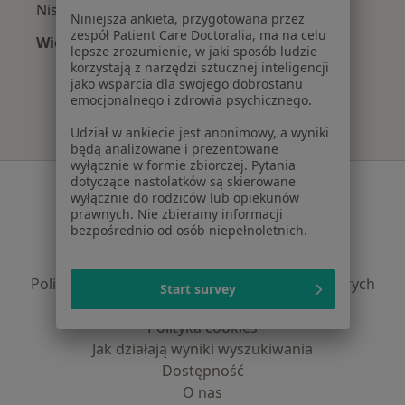
Niskie poczucie własnej wartości w Gdańsku
Niniejsza ankieta, przygotowana przez
zespół Patient Care Doctoralia, ma na celu
Więcej (15)
lepsze zrozumienie, w jaki sposób ludzie
Więcej w kategorii: Najczęście leczone chorob
korzystają z narzędzi sztucznej inteligencji
jako wsparcia dla swojego dobrostanu
emocjonalnego i zdrowia psychicznego.
Udział w ankiecie jest anonimowy, a wyniki
będą analizowane i prezentowane
wyłącznie w formie zbiorczej. Pytania
dotyczące nastolatków są skierowane
Serwis
wyłącznie do rodziców lub opiekunów
prawnych. Nie zbieramy informacji
Regulamin
bezpośrednio od osób niepełnoletnich.
Polityka prywatności pacjentów
Polityka prywatności profesjonalistów
Polityka prywatności dla profesjonalistów, których
Start survey
dane pozyskaliśmy samodzielnie
Polityka cookies
Jak działają wyniki wyszukiwania
Dostępność
O nas