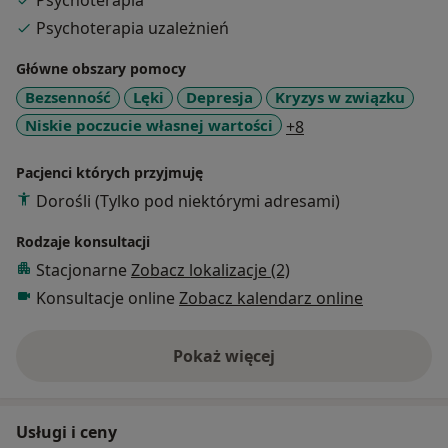
Psychoterapia
osobami borykającymi się z problem uzależnienia
Psychoterapia uzależnień
(substancje psychoaktywne, uzależnienia
behawioralne itp.). Posiadam doświadczenie w pracy z
Główne obszary pomocy
ramach krótkoterminowego leczenia uzależnień, a
Bezsenność
Lęki
Depresja
Kryzys w związku
także w gminnym punkcie konsultacyjnym. Prowadzę
a11y_sr_more_dise
Niskie poczucie własnej wartości
+8
psychoterapię indywidualną i grupową, konsultacje, a
także warsztaty psychoedukacyjne. Pracuję również z
Pacjenci których przyjmuję
pacjentami w systemie stacjonarnego
Dorośli (Tylko pod niektórymi adresami)
długoterminowego leczenia uzależnień w ramach NFZ.
Pracę poddaję stałej superwizji.
Rodzaje konsultacji
Stacjonarne
Zobacz lokalizacje (2)
Konsultacje online
Zobacz kalendarz online
Pokaż więcej
o doświadczeniu
Usługi i ceny