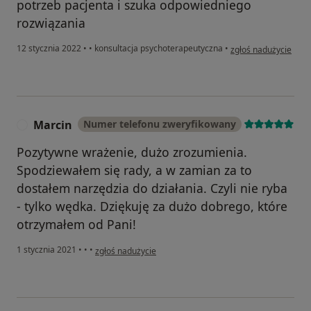
potrzeb pacjenta i szuka odpowiedniego
rozwiązania
w opinii użytkownik
12 stycznia 2022
•
•
konsultacja psychoterapeutyczna
•
zgłoś nadużycie
Marcin
Numer telefonu zweryfikowany
M
Pozytywne wrażenie, dużo zrozumienia.
Spodziewałem się rady, a w zamian za to
dostałem narzędzia do działania. Czyli nie ryba
- tylko wędka. Dziękuję za dużo dobrego, które
otrzymałem od Pani!
w opinii użytkownika Marcin
1 stycznia 2021
•
•
•
zgłoś nadużycie