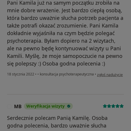
Pani Kamila już na samym początku zrobiła na
mnie dobre wrażenie. Jest bardzo ciepłą osobą,
która bardzo uważnie słucha potrzeb pacjenta a
także potrafi okazać zrozumienie. Pani Kamila
dokładnie wyjaśniła na czym będzie polegać
psychoterapia. Byłam dopiero na 2 wizytach,
ale na pewno będę kontynuować wizyty u Pani
Kamili. Myślę, że moje samopoczucie na pewno
się polepszy :) Osoba godna polecenia :)
w opinii użytkownika 
18 stycznia 2022
•
•
konsultacja psychoterapeutyczna
•
zgłoś nadużycie
MB
Weryfikacja wizyty
M
Serdecznie polecam Panią Kamilę. Osoba
godna polecenia, bardzo uważnie słucha