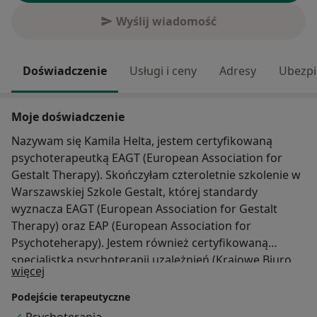
Wyślij wiadomość
Doświadczenie
Usługi i ceny
Adresy
Ubezpi
Moje doświadczenie
Nazywam się Kamila Helta, jestem certyfikowaną
psychoterapeutką EAGT (European Association for
Gestalt Therapy). Skończyłam czteroletnie szkolenie w
Warszawskiej Szkole Gestalt, której standardy
wyznacza EAGT (European Association for Gestalt
Therapy) oraz EAP (European Association for
Psychoteherapy). Jestem również certyfikowaną
specjalistką psychoterapii uzależnień (Krajowe Biuro
O mnie
więcej
ds. Przeciwdziałania Narkomanii) oraz pedagożką.
Profesjonalną pomocą i psychoterapią zajmuje się od
Podejście terapeutyczne
2009 roku. Posiadam doświadczenie w pracy z