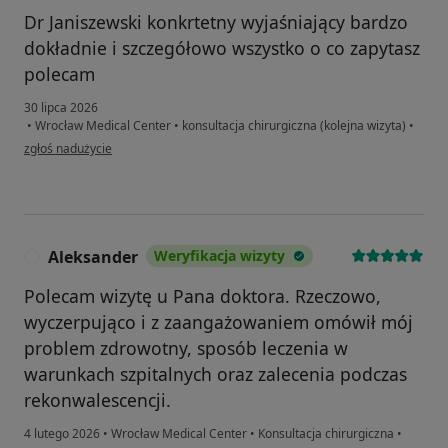
Dr Janiszewski konkrtetny wyjaśniający bardzo
dokładnie i szczegółowo wszystko o co zapytasz
polecam
30 lipca 2026
•
Wrocław Medical Center
•
konsultacja chirurgiczna (kolejna wizyta)
•
w opinii użytkownika Emilia
zgłoś nadużycie
Aleksander
Weryfikacja wizyty
A
Polecam wizytę u Pana doktora. Rzeczowo,
wyczerpująco i z zaangażowaniem omówił mój
problem zdrowotny, sposób leczenia w
warunkach szpitalnych oraz zalecenia podczas
rekonwalescencji.
4 lutego 2026
•
Wrocław Medical Center
•
Konsultacja chirurgiczna
•