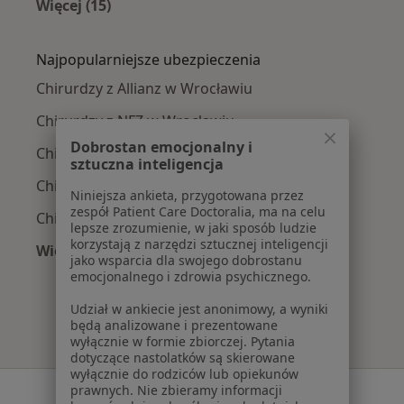
Więcej (15)
Więcej w kategorii: Najczęście leczone chorob
Najpopularniejsze ubezpieczenia
Chirurdzy z Allianz w Wrocławiu
Chirurdzy z NFZ w Wrocławiu
Dobrostan emocjonalny i
Chirurdzy z Medicover w Wrocławiu
sztuczna inteligencja
Chirurdzy z POLMED w Wrocławiu
Niniejsza ankieta, przygotowana przez
zespół Patient Care Doctoralia, ma na celu
Chirurdzy z INTER Polska w Wrocławiu
lepsze zrozumienie, w jaki sposób ludzie
korzystają z narzędzi sztucznej inteligencji
Więcej (3)
jako wsparcia dla swojego dobrostanu
Więcej w kategorii: Najpopularniejsze ubezpie
emocjonalnego i zdrowia psychicznego.
Udział w ankiecie jest anonimowy, a wyniki
będą analizowane i prezentowane
wyłącznie w formie zbiorczej. Pytania
dotyczące nastolatków są skierowane
wyłącznie do rodziców lub opiekunów
prawnych. Nie zbieramy informacji
Serwis