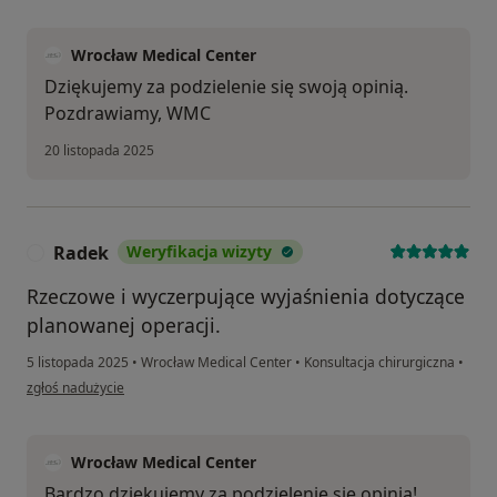
Wrocław Medical Center
Dziękujemy za podzielenie się swoją opinią.
Pozdrawiamy, WMC
20 listopada 2025
Radek
Weryfikacja wizyty
R
Rzeczowe i wyczerpujące wyjaśnienia dotyczące
planowanej operacji.
5 listopada 2025
•
Wrocław Medical Center
•
Konsultacja chirurgiczna
•
w opinii użytkownika Radek
zgłoś nadużycie
Wrocław Medical Center
Bardzo dziękujemy za podzielenie się opinią!