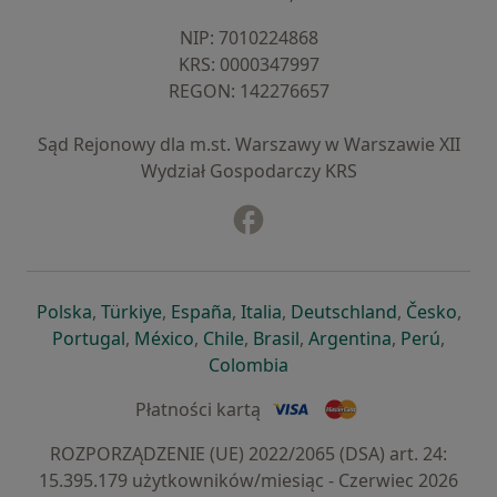
NIP: ⁠7010224868
KRS: ⁠0000347997
REGON: ⁠142276657
Sąd Rejonowy dla m.st. Warszawy w Warszawie XII
Wydział Gospodarczy KRS
Facebook
otwiera się w nowej karcie
otwiera się w nowej karcie
otwiera się w nowej karcie
otwiera się w nowej karcie
otwiera się w nowej karci
otwiera się
otwi
Polska
,
Türkiye
,
España
,
Italia
,
Deutschland
,
Česko
,
otwiera się w nowej karcie
otwiera się w nowej karcie
otwiera się w nowej karcie
otwiera się w nowej kar
otwiera się 
otwier
Portugal
,
México
,
Chile
,
Brasil
,
Argentina
,
Perú
,
otwiera się w nowej karc
Colombia
Płatności kartą
ROZPORZĄDZENIE (UE) 2022/2065 (DSA) art. 24:
15.395.179 użytkowników/miesiąc - Czerwiec 2026