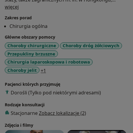
O mnie
Insbrucku, Lubljanie, Strasburgu. Pasją doktora
więcej
Janiszewskiego jest przede wszystkim chirurgia ogólna
Zakres porad
i chirurgia przewodu pokarmowego, chirurgia
Chirurgia ogólna
onkologiczna, w kręgu jego zainteresowań jest także
chirurgia przepuklin brzusznych. Specjalista chirurgii
Główne obszary pomocy
laparoskopowej, w trakcie certyfikacji chirurgii
Choroby chirurgiczne
Choroby dróg żółciowych
robotowej. Obecnie pracuje jako starszy asystent w
Przepukliny brzuszne
szpitalu św. Łukasza w Bolesławcu.
Chirurgia laparoskopowa i robotowa
a11y_sr_more_diseases
Choroby jelit
+1
Doświadczenie zawodowe:
Pacjenci których przyjmuję
Uniwersytecki Szpital Kliniczny we Wrocławiu, Klinika
Dorośli (Tylko pod niektórymi adresami)
Chirurgii Ogólnej i Chirurgii Onkologicznej -asystent
Rodzaje konsultacji
Stacjonarne
Zobacz lokalizacje (2)
Szpital św. Łukasza w Bolesławcu - starszy asystent
Zdjęcia i filmy
EMC Instytut Medyczny Wrocław