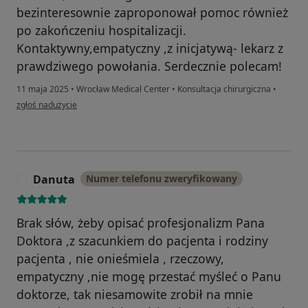
bezinteresownie zaproponował pomoc również
po zakończeniu hospitalizacji.
Kontaktywny,empatyczny ,z inicjatywą- lekarz z
prawdziwego powołania. Serdecznie polecam!
11 maja 2025
•
Wrocław Medical Center
•
Konsultacja chirurgiczna
•
w opinii użytkownika Ewa T.
zgłoś nadużycie
Danuta
Numer telefonu zweryfikowany
D
Brak słów, żeby opisać profesjonalizm Pana
Doktora ,z szacunkiem do pacjenta i rodziny
pacjenta , nie onieśmiela , rzeczowy,
empatyczny ,nie mogę przestać myśleć o Panu
doktorze, tak niesamowite zrobił na mnie