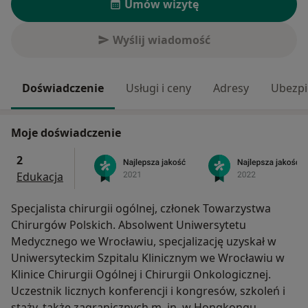
Umów wizytę
Wyślij wiadomość
Doświadczenie
Usługi i ceny
Adresy
Ubezpi
Moje doświadczenie
2
Edukacja
Specjalista chirurgii ogólnej, członek Towarzystwa
Chirurgów Polskich. Absolwent Uniwersytetu
Medycznego we Wrocławiu, specjalizację uzyskał w
Uniwersyteckim Szpitalu Klinicznym we Wrocławiu w
Klinice Chirurgii Ogólnej i Chirurgii Onkologicznej.
Uczestnik licznych konferencji i kongresów, szkoleń i
staży, także zagranicznych m. in. w Hongkongu,