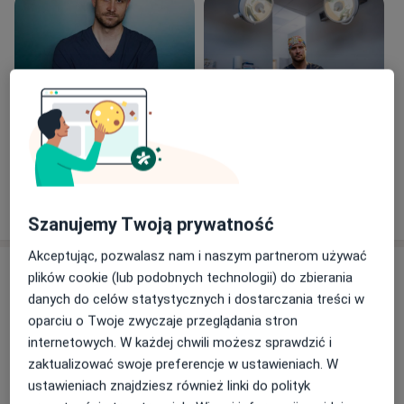
Zobacz galerię (4)
Pokaż więcej
o doświadczeniu
Szanujemy Twoją prywatność
Akceptując, pozwalasz nam i naszym partnerom używać
Usługi i ceny
plików cookie (lub podobnych technologii) do zbierania
danych do celów statystycznych i dostarczania treści w
Konsultacja chirurgiczna
Umów wizytę
oparciu o Twoje zwyczaje przeglądania stron
Od 400 zł
Szczegóły
internetowych. W każdej chwili możesz sprawdzić i
zaktualizować swoje preferencje w ustawieniach. W
Konsultacja chirurgiczna (kolejna wizyta)
ustawieniach znajdziesz również linki do polityk