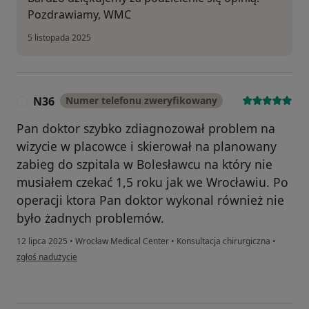
Pozdrawiamy, WMC
5 listopada 2025
N36
Numer telefonu zweryfikowany
N
Pan doktor szybko zdiagnozował problem na
wizycie w placowce i skierował na planowany
zabieg do szpitala w Bolesławcu na który nie
musiałem czekać 1,5 roku jak we Wrocławiu. Po
operacji ktora Pan doktor wykonal również nie
było żadnych problemów.
12 lipca 2025
•
Wrocław Medical Center
•
Konsultacja chirurgiczna
•
w opinii użytkownika N36
zgłoś nadużycie