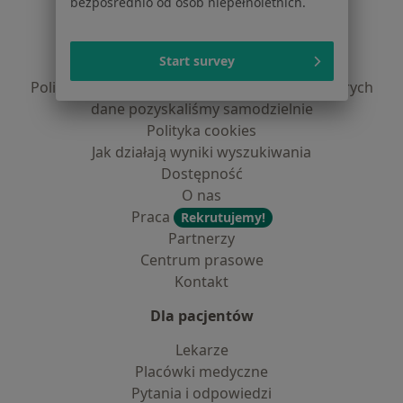
bezpośrednio od osób niepełnoletnich.
Regulamin
Polityka prywatności pacjentów
Start survey
Polityka prywatności profesjonalistów
Polityka prywatności dla profesjonalistów, których
dane pozyskaliśmy samodzielnie
Polityka cookies
Jak działają wyniki wyszukiwania
Dostępność
O nas
Praca
Rekrutujemy!
Partnerzy
Centrum prasowe
Kontakt
Dla pacjentów
Lekarze
Placówki medyczne
Pytania i odpowiedzi