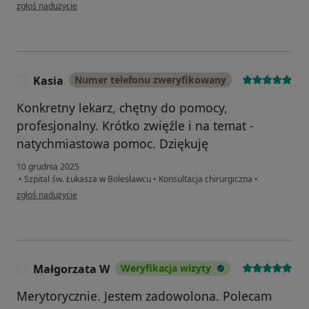
w opinii użytkownika Aleksander
zgłoś nadużycie
Kasia
Numer telefonu zweryfikowany
K
Konkretny lekarz, chętny do pomocy,
profesjonalny. Krótko zwięźle i na temat -
natychmiastowa pomoc. Dziękuję
10 grudnia 2025
•
Szpital św. Łukasza w Bolesławcu
•
Konsultacja chirurgiczna
•
w opinii użytkownika Kasia
zgłoś nadużycie
Małgorzata W
Weryfikacja wizyty
M
Merytorycznie. Jestem zadowolona. Polecam