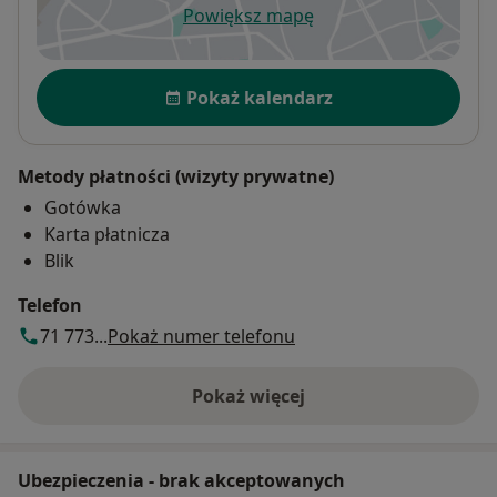
Powiększ mapę
otwiera się w nowej karcie
Dostępność
Pokaż kalendarz
Metody płatności (wizyty prywatne)
Gotówka
Karta płatnicza
Blik
Telefon
71 773...
Pokaż numer telefonu
Pokaż więcej
o adresie
Ubezpieczenia - brak akceptowanych