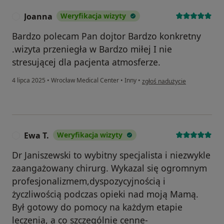
Joanna
Weryfikacja wizyty
J
Bardzo polecam Pan dojtor Bardzo konkretny
.wizyta przeniegła w Bardzo miłej I nie
stresującej dla pacjenta atmosferze.
w opinii użytkownika Joanna
4 lipca 2025
•
Wrocław Medical Center
•
Inny
•
zgłoś nadużycie
Ewa T.
Weryfikacja wizyty
E
Dr Janiszewski to wybitny specjalista i niezwykle
zaangażowany chirurg. Wykazal się ogromnym
profesjonalizmem,dyspozycyjnością i
życzliwością podczas opieki nad moją Mamą.
Był gotowy do pomocy na każdym etapie
leczenia, a co szczególnie cenne-