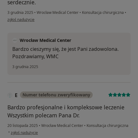
serdecznie.
3 grudnia 2025
•
Wrocław Medical Center
•
Konsultacja chirurgiczna
•
w opinii użytkownika Małgorzata W
zgłoś nadużycie
Wrocław Medical Center
Bardzo cieszymy się, że jest Pani zadowolona.
Pozdrawiamy, WMC
3 grudnia 2025
E
Numer telefonu zweryfikowany
Bardzo profesjonalne i kompleksowe leczenie
Wszystkim polecam Pana Dr.
20 listopada 2025
•
Wrocław Medical Center
•
Konsultacja chirurgiczna
w opinii użytkownika E
•
zgłoś nadużycie