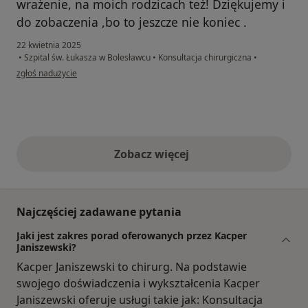
wrażenie, na moich rodzicach też! Dziękujemy i
do zobaczenia ,bo to jeszcze nie koniec .
22 kwietnia 2025
•
Szpital św. Łukasza w Bolesławcu
•
Konsultacja chirurgiczna
•
w opinii użytkownika Danuta
zgłoś nadużycie
Zobacz więcej
opinie powyżej
Najczęściej zadawane pytania
Jaki jest zakres porad oferowanych przez Kacper
Janiszewski?
Kacper Janiszewski to chirurg. Na podstawie
swojego doświadczenia i wykształcenia Kacper
Janiszewski oferuje usługi takie jak: Konsultacja