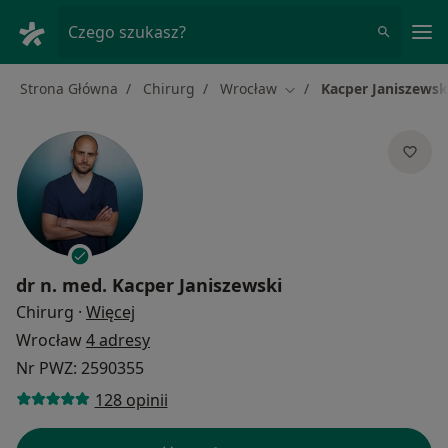
Me
Czego szukasz?
Strona Główna
Chirurg
Wrocław
Kacper Janiszewsk
Zmień miasto
dr n. med.
Kacper Janiszewski
O specjalizacjach
Chirurg
·
Więcej
Wrocław
4 adresy
Nr PWZ: 2590355
128 opinii