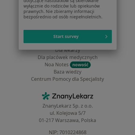
dotyczące nastolatków są skierowane
Pomoc
wyłącznie do rodziców lub opiekunów
prawnych. Nie zbieramy informacji
Aplikacje mobilne
bezpośrednio od osób niepełnoletnich.
Blog dla pacjentów
Dla profesjonalistów
Start survey
Cennik
Dla lekarzy
Dla placówek medycznych
Noa Notes
nowość
Baza wiedzy
Centrum Pomocy dla Specjalisty
Kontakt
ZnanyLekarz - Strona główna
ZnanyLekarz Sp. z o.o.
ul. Kolejowa 5/7
01-217 Warszawa, Polska
NIP: ⁠7010224868