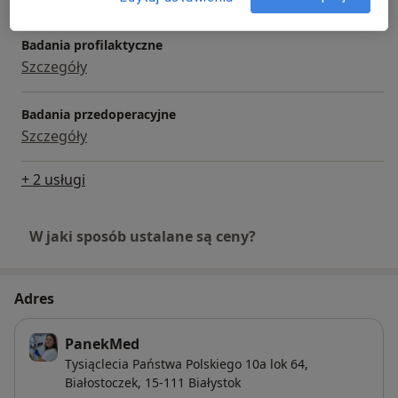
Badania profilaktyczne
Szczegóły
Badania przedoperacyjne
Szczegóły
+ 2 usługi
W jaki sposób ustalane są ceny?
Adres
PanekMed
Tysiąclecia Państwa Polskiego 10a lok 64,
Białostoczek
, 15-111
Białystok