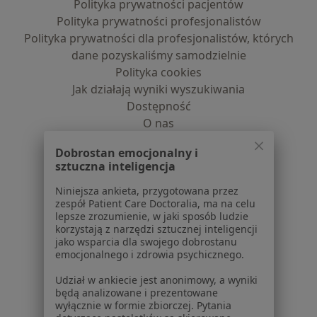
Polityka prywatności pacjentów
Polityka prywatności profesjonalistów
Polityka prywatności dla profesjonalistów, których
dane pozyskaliśmy samodzielnie
Polityka cookies
Jak działają wyniki wyszukiwania
Dostępność
O nas
Praca
Rekrutujemy!
Dobrostan emocjonalny i
Partnerzy
sztuczna inteligencja
Centrum prasowe
Kontakt
Niniejsza ankieta, przygotowana przez
zespół Patient Care Doctoralia, ma na celu
lepsze zrozumienie, w jaki sposób ludzie
Dla pacjentów
korzystają z narzędzi sztucznej inteligencji
jako wsparcia dla swojego dobrostanu
Lekarze
emocjonalnego i zdrowia psychicznego.
Placówki medyczne
Pytania i odpowiedzi
Udział w ankiecie jest anonimowy, a wyniki
będą analizowane i prezentowane
Usługi i zabiegi
wyłącznie w formie zbiorczej. Pytania
Choroby