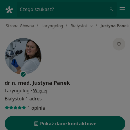
Me
Czego szukasz?
Strona Główna
Laryngolog
Białystok
Justyna Panek
Zmień miasto
dr n. med.
Justyna Panek
O specjalizacjach
Laryngolog
·
Więcej
Białystok
1 adres
1 opinia
Pokaż dane kontaktowe