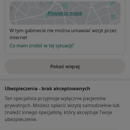
Powiększ mapę
otwiera się w nowej karcie
Dostępność
W tym gabinecie nie można umawiać wizyt przez
internet
Co mam zrobić w tej sytuacji?
Pokaż więcej
o adresie
Ubezpieczenia - brak akceptowanych
Ten specjalista przyjmuje wyłącznie pacjentów
prywatnych. Możesz opłacić wizytę samodzielnie lub
znaleźć innego specjalistę, który akceptuje Twoje
ubezpieczenie.